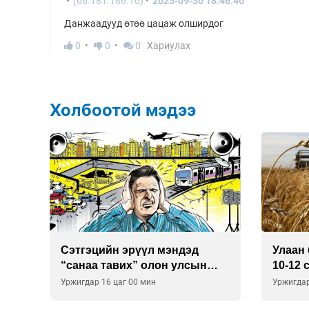
(66.181.186.10)
2025-09-30 18:46:40
Данжаадууд өтөө цацаж олширдог
0
0
0
Хариулах
Холбоотой мэдээ
Улаан буудай ихэнх талбайд
Хийм
н
10-12 см-ээр өндөр ургажээ
бай
Уржигдар 15 цаг 30 мин
Уржигд