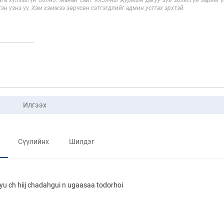
га хүлээхгүй болно. Манай сайт ХХЗХ-ны журмын дагуу зүй зохисгүй зарим үг
эн үзнэ үү. Хэм хэмжээ зөрчсөн сэтгэгдлийг админ устгах эрхтэй.
Илгээх
Сүүлийнх
Шилдэг
d yu ch hiij chadahgui n ugaasaa todorhoi