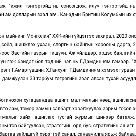
аж, “ижил тэнгэртэйд нь сонсогдож, илүү тэнгэртэйд нь
ан ам.долларын зээл авч, Канадын Бритиш Колумбын их с
н майнинг Монголия” ХХК-ийн гүйцэтгэх захирал, 2020 он
,соёл, шинжлэх ухаан, спортын байнгын хорооны дарга, 2
ноос Засгийн газрын гишүүн, Аж үйлдвэр, эрдэс баялгийн
хүн гэж байдаг бол тэдний нэг нь Г.Дамдинням гэмээр. “
рэгт Г.Амартүвшин, Х.Ганхуяг, Г.Дамдинням хэмээх гурван
а дамжуулан 33 тэрбум төгрөгийн зээл авсан тухай асууд
богинохон хугацаандаа ашигт малтмалын нөөц ашигласн
авто зам, төмөр замын салбарт хэрэгжүүлэх зарим төсөл 
тмалыг хайх, ашиглах тусгай журмыг шинээр баталж,
ы төв байгуулсан, стратегийн орд бус, стратегийн ашигт
лбартаа зайлшгүй хэрэгтэй санал, санаачилга ярьж байла