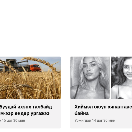
эл оюун хяналтаас гарч
Техникийн өндөр үзүү
на
агаарын хөлөг худалд
хүсэлтээ уламжлав
ар 14 цаг 30 мин
Уржигдар 13 цаг 00 мин