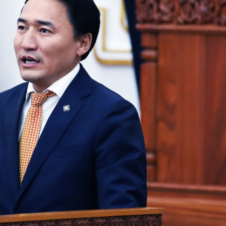
Ханш
Хэрэг з
Эрэлттэй мэдээ
Эрүүл м
Хууль ёс
Хүмүүс
Албаны 
Бусад
Life style
Ярилцл
Зөвлөгөө
Хоймор
Өнөөдрийн тухай
Уншигч-
өл