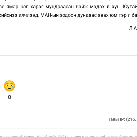
бас ямар нэг хэрэг мундраасан байж мэдэх л хүн. Юутай
 хийснээ илчлээд, МАН-ын зодоон дундаас авах юм тэр л ба
Л.
0
Таны IP: (216.