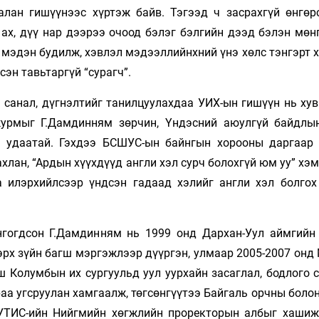
галан гишүүнээс хүртэж байв. Тэгээд ч засрахгүй өнгөр
 ах, дүү нар дээрээ очоод бэлэг бэлгийн дээд бэлэн мөн
н мэдэн будилж, хэвлэл мэдээллийнхний үнэ хөлс тэнгэрт
сэн тавьтаргүй “сурагч”.
санал, дүгнэлтийг танилцуулахдаа УИХ-ын гишүүн нь хув
журмыг Г.Дамдинням зөрчин, Үндэсний аюулгүй байдлы
ан удаатай. Гэхдээ БСШУС-ын байнгын хорооны даргаар
хлан, “Ардын хүүхдүүд англи хэл сурч болохгүй юм уу” хэ
 илэрхийлсээр үндсэн гадаад хэлийг англи хэл болгох
гогдсон Г.Дамдинням нь 1999 онд Дархан-Уул аймгийн 
 эрх зүйн багш мэргэжлээр дүүргэн, улмаар 2005-2007 он
ш Колумбын их сургуульд уул уурхайн засаглал, бодлого 
аа угсруулан хамгаалж, төгсөнгүүтээ Байгаль орчны боло
УТИС-ийн Нийгмийн хөгжлийн проректорын албыг хашиж