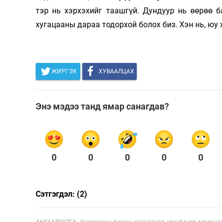
тэр нь хэрхэхийг таашгүй. Дундуур нь өөрөө 
хугацааны дараа тодорхой болох биз. Хэн нь, юу
ЖИРГЭХ
ХУВААЛЦАХ
Энэ мэдээ танд ямар санагдав?
0
0
0
0
0
Сэтгэгдэл: (2)