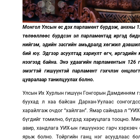
Олимп 2024
Монгол Улсын ес дэх парламент бүрдэж, анхны 12
төлөөллөөс бүрдсэн эл парламентад иргэд бидн
нийгэм, эдийн засгийн амьдралд хөгжил дэвшил
бий юү. Эдгээр асуултад хариулт өгч, иргэдийн 
нээгээд байна. Энэ удаагийн парламентын 126 
эмэгтэй гишүүнтэй парламент гэхчлэн онцлог
цувралаар танилцуулах болно.
Улсын Их Хурлын гишүүн Гонгорын Дамдинням гэж
буухад л хаа байсан Дархан-Уулаас сонгогдс
харайлгаж очдог “хайлган”. Ямар сайндаа л “УИХ
бүгдийг томилно, бүгдэд хариуцлага тооцно. Мин
авир, хандлага УИХ-ын гишүүнээс гарч хэрхэвч 
ярьж болно. Тойргийн ганц нэг асуудлаас бо