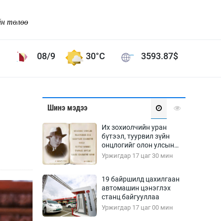
йн төлөө
08/9
30°C
3593.87
$
Соёл урлаг
Шинэ мэдээ
ой хөгжлийн зорилго -
Сонгодог урлаг
Их зохиолчийн уран
Ардын урлаг
бүтээл, туурвил зүйн
онцлогийг олон улсын
Дүрслэх урлаг
судлаачид хэлэлцлээ
Уржигдар 17 цаг 30 мин
Өв соёл
таг
Кино урлаг
19 байршилд цахилгаан
автомашин цэнэглэх
 орчин
Цирк
станц байгууллаа
ол
Уржигдар 17 цаг 00 мин
Рок поп, хип хоп
энд