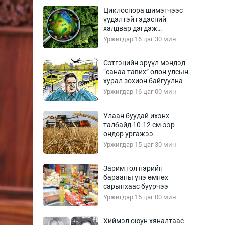
Урлагтай яриа
Циклоспора шимэгчээс
өрчил
үүдэлтэй гэдэсний
халдвар дэгдэж
энд-Эрхэм баян
болзошгүй
Уржигдар 16 цаг 30 мин
Сэтгэцийн эрүүл мэндэд
“санаа тавих” олон улсын
хүний үг
хурал зохион байгуулна
Уржигдар 16 цаг 00 мин
Улаан буудай ихэнх
талбайд 10-12 см-ээр
ага
Бусад
өндөр ургажээ
Уржигдар 15 цаг 30 мин
Фото
сурвалжлагч
Видео
Зарим гол нэрийн
Инфографик
барааны үнэ өмнөх
сарынхаас буурчээ
Санал асуулга
Уржигдар 15 цаг 00 мин
Хиймэл оюун хяналтаас