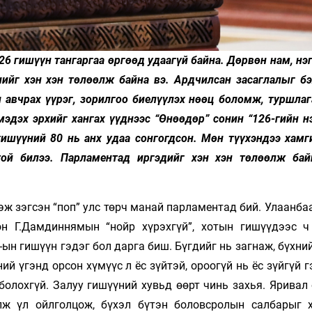
6 гишүүн тангаргаа өргөөд удаагүй байна. Дөрвөн нам, нэ
ийг хэн хэн төлөөлж байна вэ. Ардчилсан засаглалыг бэ
 авчрах үүрэг, зорилгоо биелүүлэх нөөц боломж, туршлаг
мэдэх эрхийг хангах үүднээс “Өнөөдөр” сонин “126-гийн н
гишүүний 80 нь анх удаа сонгогдсон. Мөн түүхэндээ хамг
той билээ. Парламентад иргэдийг хэн хэн төлөөлж бай
 зэгсэн “поп” улс төрч манай парламентад бий. Улаанбаа
он Г.Дамдиннямын “нойр хүрэхгүй”, хотын гишүүдээс ч
-ын гишүүн гэдэг бол дарга биш. Бүгдийг нь загнаж, бүхни
ий үгэнд орсон хүмүүс л ёс зүйтэй, ороогүй нь ёс зүйгүй 
болохгүй. Залуу гишүүний хувьд өөрт чинь захья. Яривал
лж үл ойлголцож, бүхэл бүтэн боловсролын салбарыг 