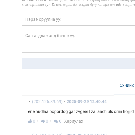
АНХААРУУЛГА: Уншигчдын бичсэн сэтгэгдэлд unuudur.mn хариуцла
хязгаарласан тул Та сэтгэгдэл бичихдээ бусдын эрх ашгийг хүндэтг
Эхнийх
(202.126.89.69)
2025-09-29 12:40:44
ene hudlaa popordog gar zvgeer l zailaach uls ornii hojjil
0
0
0
Хариулах