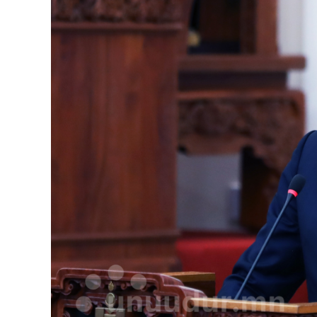
126-гийн НЭГ
Ертөнц
Спорт
Нийгэм
Бөх
Техник технологи
Сагсан бөмбөг
Шинжлэх ухаан
Хөлбөмбөг
Сонин хачин
Олимпын төрөл
Дэлхийн монгол
Тулааны спорт
Олимпын бус төр