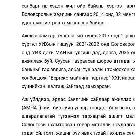
салбарт нь хэдэн жил ойр байсны хэргээ гарг
Боловсролын зээлийн сангаас 2014 онд 32 мянг
удаах магистраа хамгаалсан байдаг.
Ажлын намтар, туршлагын хувьд 2017 онд “Проко
хүртэл УИХ-ын гишүүн, 2021-2022 онд Боловсрол
онд УИХ дахь МАН-ын үлгийн дэд дарга, 2025 о
ажиллаж буй. Суусан газраасаа шороо атгадаг 
банкны” гэх авлига, албан тушаалын томоохон хэ
холбогдож, “Вертекс майнинг партнер” ХXK-иара
хүчнийхэн шалгаж байгаад замхарсан.
Аж үйлдвэр, эрдэс баялгийн сайдаар ажиллах 
(АМНАТ)- ийг биржийн үнээр тооцдог болгосон, 
шаардлагатай түгээмэл тархацтай ашигт мал
Солонгосын хамтарсан ховор металлын судалгаан
гэдэг ойлголт, жишиг рүү явах тухай гэхчлэн са