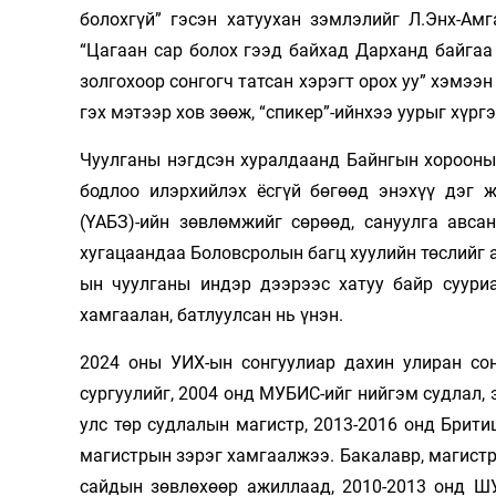
болохгүй” гэсэн хатуухан зэмлэлийг Л.Энх-Ам
“Цагаан сар болох гээд байхад Дарханд байгаа
золгохоор сонгогч татсан хэрэгт орох уу” хэмээ
гэх мэтээр хов зөөж, “спикер”-ийнхээ уурыг хүргэ
Чуулганы нэгдсэн хуралдаанд Байнгын хорооны 
бодлоо илэрхийлэх ёсгүй бөгөөд энэхүү дэг 
(ҮАБЗ)-ийн зөвлөмжийг сөрөөд, сануулга авс
хугацаандаа Боловсролын багц хуулийн төслийг а
ын чуулганы индэр дээрээс хатуу байр сууриа
хамгаалан, батлуулсан нь үнэн.
2024 оны УИХ-ын сонгуулиар дахин улиран сон
сургуулийг, 2004 онд МУБИС-ийг нийгэм судлал,
улс төр судлалын магистр, 2013-2016 онд Брити
магистрын зэрэг хамгаалжээ. Бакалавр, магистр
сайдын зөвлөхөөр ажиллаад, 2010-2013 онд Ш