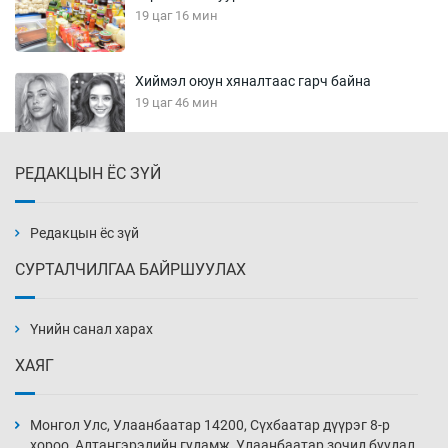
19 цаг 16 мин
Хиймэл оюун хяналтаас гарч байна
19 цаг 46 мин
РЕДАКЦЫН ЁС ЗҮЙ
Эмэгтэйчүүд Бээжин, эрэгтэйчүүд Японд
бэлтгэл базаахаар хилийн дээс алхлаа
20 цаг 16 мин
Редакцын ёс зүй
СУРТАЛЧИЛГАА БАЙРШУУЛАХ
АНУ-ын Цэргийн кибер командлалаын
ажилтнууд амиа хорлох явдал эрс
нэмэгджээ
Үнийн санал харах
20 цаг 23 мин
ХАЯГ
Монголын шигшээ Хонконгийн багийг ялж,
эхний хожлоо авлаа
Монгол Улс, Улаанбаатар 14200, Сүхбаатар дүүрэг 8-р
20 цаг 46 мин
хороо, Алтангэрэлийн гудамж, Улаанбаатар зочид буудал