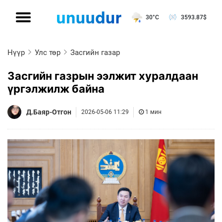
30°C
3593.87
$
Нүүр
Улс төр
Засгийн газар
Засгийн газрын ээлжит хуралдаан
үргэлжилж байна
Д.Баяр-Отгон
2026-05-06 11:29
1 мин