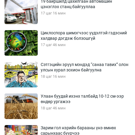
19 байршилд цахилгаан автомашин
цэнэглэх станц байгууллаа
17 цаг 16 мин
Циклоспора шимэгчээс үүдэлтэй гэдэсний
халдвар дэгдэж болзошгүй
17 цаг 46 мин
Сэтгэцийн эрүүл мэндэд “санаа тавих” олон
улсын хурал зохион байгуулна
18 цаг 16 мин
Улаан буудай ихэнх талбайд 10-12 см-ээр
өндөр ургажээ
18 цаг 46 мин
Зарим гол нэрийн барааны үнэ өмнөх
сарынхаас буурчээ