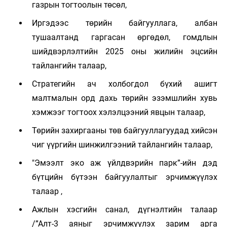
газрын тогтоолын төсөл,
Иргэдээс төрийн байгууллага, албан
тушаалтанд гаргасан өргөдөл, гомдлын
шийдвэрлэлтийн 2025 оны жилийн эцсийн
тайлангийн талаар,
Стратегийн ач холбогдол бүхий ашигт
малтмалын орд дахь төрийн эзэмшлийн хувь
хэмжээг тогтоох хэлэлцээний явцын талаар,
Төрийн захиргааны төв байгууллагуудад хийсэн
чиг үүргийн шинжилгээний тайлангийн талаар,
"Эмээлт эко аж үйлдвэрийн парк”-ийн дэд
бүтцийн бүтээн байгуулалтыг эрчимжүүлэх
талаар ,
Ажлын хэсгийн санал, дүгнэлтийн талаар
/”Алт-3 аяныг эрчимжүүлэх зарим арга