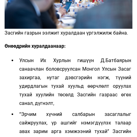
Засгийн газрын ээлжит хуралдаан үргэлжилж байна.
Өнөөдрийн хуралдаанаар:
Улсын Их Хурлын гишүүн Д.Батбаярын
санаачлан боловсруулсан Монгол Улсын Засаг
захиргаа, нутаг дэвсгэрийн нэгж, түүний
удирдлагын тухай хуульд өөрчлөлт оруулах
тухай хуулийн төсөлд Засгийн газраас өгөх
санал, дүгнэлт,
“Эрчим хүчний салбарын засаглалыг
сайжруулах, үр ашгийг нэмэгдүүлэх талаар
авах зарим арга хэмжээний тухай” Засгийн