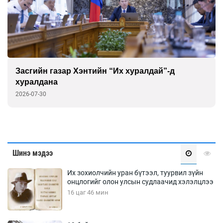
Засгийн газар Хэнтийн “Их хуралдай”-д
хуралдана
2026-07-30
Шинэ мэдээ
Их зохиолчийн уран бүтээл, туурвил зүйн
онцлогийг олон улсын судлаачид хэлэлцлээ
16 цаг 46 мин