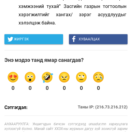
хэмжээний тухай” Засгийн газрын тогтоолын
хэрэгжилтийг хангах/ зэрэг асуудлуудыг
хэлэлцэж байна.
ЖИРГЭХ
ХУВААЛЦАХ
Энэ мэдээ танд ямар санагдав?
0
0
0
0
0
0
Сэтгэгдэл:
Таны IP: (216.73.216.212)
АНХААРУУЛГА: Уншигчдын бичсэн сэтгэгдэлд unuudur.mn хариуцлага
хүлээхгүй болно. Манай сайт ХХЗХ-ны журмын дагуу зүй зохисгүй зарим