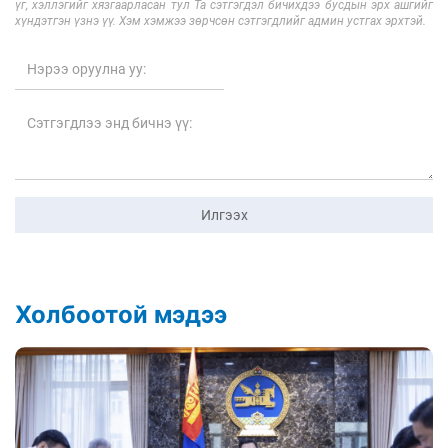
үг, хэллэгийг хязгаарласан тул Та сэтгэгдэл бичихдээ бусдын эрх ашгийг
хүндэтгэн үзнэ үү. Хэм хэмжээ зөрчсөн сэтгэгдлийг админ устгах эрхтэй.
Илгээх
Холбоотой мэдээ