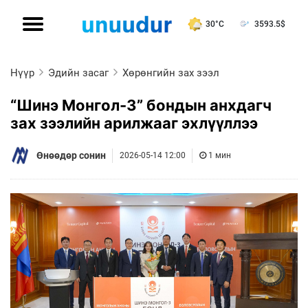
30°C
3593.5
$
Нүүр
Эдийн засаг
Хөрөнгийн зах зээл
“Шинэ Монгол-3” бондын анхдагч
зах зээлийн арилжааг эхлүүллээ
Өнөөдөр сонин
2026-05-14 12:00
1 мин