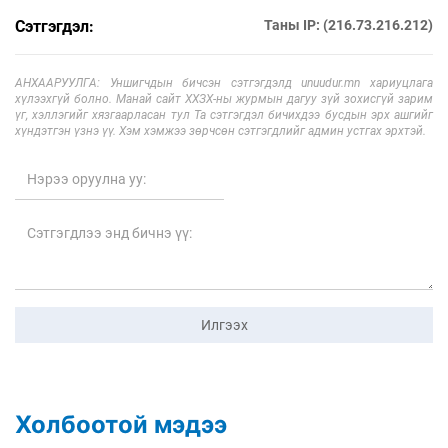
Сэтгэгдэл:
Таны IP: (216.73.216.212)
АНХААРУУЛГА: Уншигчдын бичсэн сэтгэгдэлд unuudur.mn хариуцлага
хүлээхгүй болно. Манай сайт ХХЗХ-ны журмын дагуу зүй зохисгүй зарим
үг, хэллэгийг хязгаарласан тул Та сэтгэгдэл бичихдээ бусдын эрх ашгийг
хүндэтгэн үзнэ үү. Хэм хэмжээ зөрчсөн сэтгэгдлийг админ устгах эрхтэй.
Илгээх
Холбоотой мэдээ