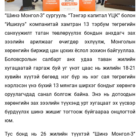
“Шинэ Монгол-3” сургууль “Тэнгэр капитал ҮЦК” болон
“Ишизүэ” компанитай хамтран 13 тэрбум төгрөгийн
санхүүжилт татан төвлөрүүлэх бондын анхдагч зах
зээлийн арилжааг өчигдөр эхлүүлж, Монголын
хөрөнгийн биржид цан цохих ёслол зохион байгууллаа.
Боловсролын салбарт анх удаа таван жилийн
хугацаатай гаргаж буй уг үнэт цаас нь жилийн 18-21
хувийн хүүтэй бөгөөд нэг бүр нь нэг сая төгрөгийн
нэрлэсэн үнэ бүхий 13 мянган ширхэг бондыг хөрөнгө
оруулагчдад санал болгож байна. Энэ нь дотоодын
хөрөнгийн зах зээлийн түүхэнд урт хугацаат эх үүсвэр
бүрдүүлэх шинэ жишиг тогтоож буйгаараа онцлогтой
юм.
Тус бонд нь 26 жилийн түүхтэй “Шинэ Монгол-3”