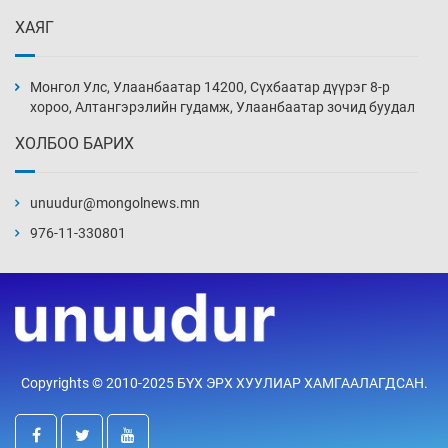
ХАЯГ
16 төрлийн эмийг нэг эх үүсвэрээс худалдан
авах журам батлав
Монгол Улс, Улаанбаатар 14200, Сүхбаатар дүүрэг 8-р
4 цаг 8 мин
хороо, Алтангэрэлийн гудамж, Улаанбаатар зочид буудал
ХОЛБОО БАРИХ
Бүх төрлийн шатахууны гаалийн татварыг
тэглэлээ
unuudur@mongolnews.mn
4 цаг 23 мин
976-11-330801
Найман гол үерийн түвшин давж, хоёр нь
аюултай хэмжээнд хүрчээ
4 цаг 53 мин
Монгол Улс дундаас дээш орлоготой
Copyrights © 2010-2025 БҮХ ЭРХ ХУУЛИАР ХАМГААЛАГДСАН.
орнуудын тоонд багтав
5 цаг 23 мин