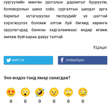
сургуулийн мөнгөн урсгалын дарамтыг бууруулж,
боловсролын шинэ соёл, сургалтын шилдэг арга
барилыг нутагшуулах төслүүдийг үе шаттай
хэрэгжүүлэх боломж олгож буй бөгөөд хөрөнгө
оруулагчдад банкны хадгаламжаас өндөр өгөөж
амлаж буйгаараа давуу талтай.
У.Цэцэг
ЖИРГЭХ
ХУВААЛЦАХ
Энэ мэдээ танд ямар санагдав?
0
0
0
0
0
0