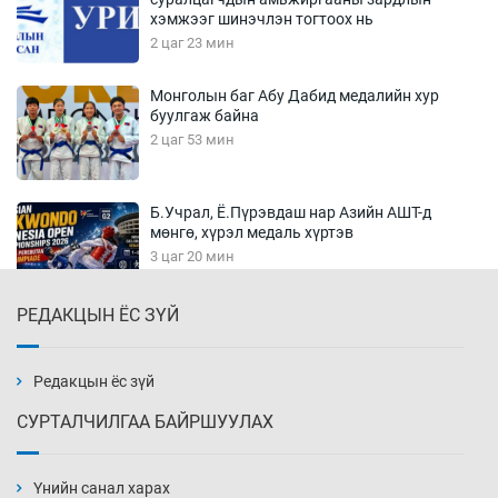
хэмжээг шинэчлэн тогтоох нь
2 цаг 23 мин
Монголын баг Абу Дабид медалийн хур
буулгаж байна
2 цаг 53 мин
Б.Учрал, Ё.Пүрэвдаш нар Азийн АШТ-д
мөнгө, хүрэл медаль хүртэв
3 цаг 20 мин
РЕДАКЦЫН ЁС ЗҮЙ
Нөөцийн махны худалдаа, борлуулалтыг
хянах систем нэвтрүүлнэ
3 цаг 23 мин
Редакцын ёс зүй
СУРТАЛЧИЛГАА БАЙРШУУЛАХ
Эрүүл мэндээс бусад салбарыг хэмнэлтийн
горимд шилжүүлэв
Үнийн санал харах
3 цаг 53 мин