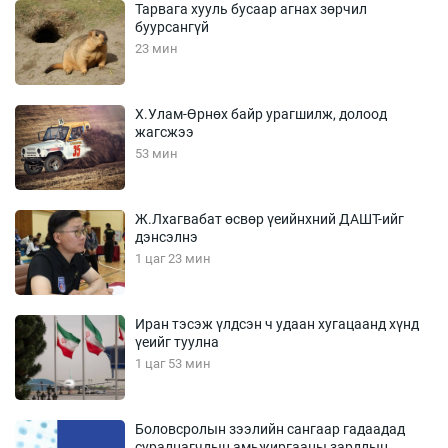
Тарвага хууль бусаар агнах зөрчил
буурсангүй
23 мин
Х.Улам-Өрнөх байр урагшилж, долоод
жагсжээ
53 мин
Ж.Лхагвабат өсвөр үеийнхний ДАШТ-ийг
дэнсэлнэ
1 цаг 23 мин
Иран тэсэж үлдсэн ч удаан хугацаанд хүнд
үеийг туулна
1 цаг 53 мин
Боловсролын зээлийн сангаар гадаадад
суралцагчдын амьжиргааны зардлын