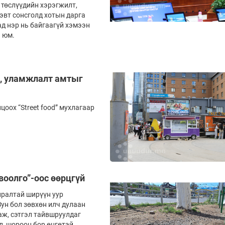
 төслүүдийн хэрэгжилт,
эвт сонсголд хотын дарга
д нэр нь байгаагүй хэмээн
н юм.
ш, уламжлалт амтыг
оох “Street food” мухлагаар
воолго”-оос өөрцгүй
иралтай ширүүн уур
Зун бол зөвхөн илч дулаан
аж, сэтгэл тайвшруулдаг
, шороон бор өнгөтэй,