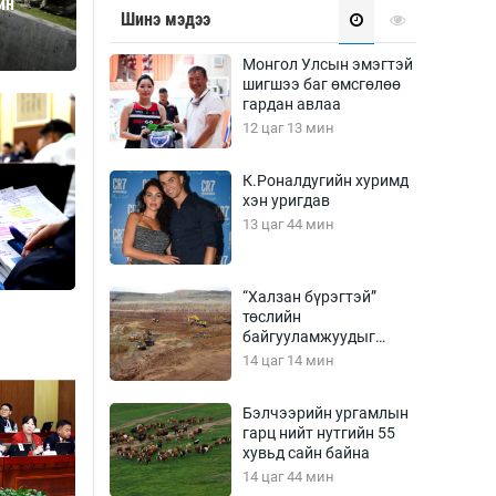
йн
Урлагтай яриа
Шинэ мэдээ
өрчил
энд-Эрхэм баян
Монгол Улсын эмэгтэй
шигшээ баг өмсгөлөө
гардан авлаа
12 цаг 13 мин
хүний үг
К.Роналдугийн хуримд
хэн уригдав
13 цаг 44 мин
ага
Бусад
“Халзан бүрэгтэй”
төслийн
Фото
байгууламжуудыг
сурвалжлагч
Видео
албадан буулгах
14 цаг 14 мин
захирамж гаргажээ
Инфографик
Бэлчээрийн ургамлын
Санал асуулга
гарц нийт нутгийн 55
хувьд сайн байна
14 цаг 44 мин