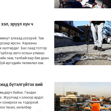
эл, эрүүл хүн ч
ут алхаад үзээ­­­­­рэй. Тав
арсаар ирсэн. Харааны
х халтирдаг. Бас саад тотгор
 Тэрбээр авто ослын улмаас
ийн зам, талбайгаар бие даан
 буй иргэдийн төлөөлөл юм.
иад бүтэлгүйтэх вий
амьдарч байна. Гандан
. Жуулчид ч олноор ирдэг.
н сонирхох нь тодорхой.
 олон төсөл, хөтөлбөр