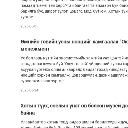
нэмээд “цементэн хөрс”-тэй байгааг та анзаарч буй бай
барилга бус, ширэг зүлэг, цэцэгс, мод, бут юм. Хотын з
хүргэе.
2026-06-05
Өмнийн говийн усны нөөцийг хамгаалах “Ою
менежмент
Ус бол говь нутгийн экосистемийн хамгийн үнэ цэнтэй 
говьд хэрэгжүүлж буй “Оюу толгой” үйлдвэрийн усны х
асуудал үргэлж олны анхааралд байдаг гэхэд хилсдэхгү
нөөцийг хэрхэн хамгаалж, цэвэршүүлэн, дахин ашиглаж
сурвалжилснаа хүргэе.
2026-03-24
Хотын түүх, соёлын үнэт өв болсон музей д
байна
Улаанбаатар хотын төвд, өндөр шилэн барилгуудын дун
модон байшин бий. Энэ бол 108 жилийн настай, нийслэ