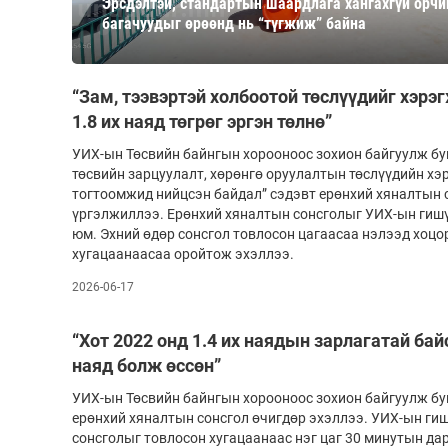
Эрсдэлтэй, стандартын шаардлага хангахгүй орчи
126-гийн НЭГ
багачуудыг өрөөнд нь “түгжиж” байна
“Зам, тээвэртэй холбоотой төслүүдийг хэрэг
1.8 их наяд төгрөг эргэн төлнө”
УИХ-ын Төсвийн байнгын хорооноос зохион байгуулж бу
төсвийн зарцуулалт, хөрөнгө оруулалтын төслүүдийн хэ
тогтоомжид нийцсэн байдал” сэдэвт ерөнхий хяналтын с
үргэлжиллээ. Ерөнхий хяналтын сонсголыг УИХ-ын гиш
юм. Эхний өдөр сонсгол товлосон цагаасаа нэлээд хоцо
Ертөнц
Спорт
хугацаанаасаа оройтож эхэллээ.
2026-06-17
Нийгэм
Бөх
Техник технологи
Сагсан бөмбөг
“Хот 2022 онд 1.4 их наядын зарлагатай байс
Шинжлэх ухаан
Хөлбөмбөг
наяд болж өссөн”
Сонин хачин
Олимпын төрөл
УИХ-ын Төсвийн байнгын хорооноос зохион байгуулж бу
Дэлхийн монгол
Тулааны спорт
ерөнхий хяналтын сонсгол өчигдөр эхэллээ. УИХ-ын гиш
сонсголыг товлосон хугацаанаас нэг цаг 30 минутын да
Олимпын бус төр