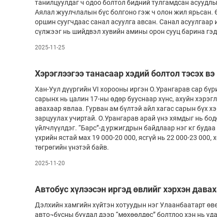
танилцуулдаг ч одоо болтол бидний тулгамдсан асуудлы
Аялал жуулчлалын бүс болгоно гэж ч олон жил ярьсан. 
оршин суугчдаас санал асуулга авсан. Са­­нал асуулгаар иргэ
сүлжээг нь шийдвэл хувийн амины орон сууц барина гэд
2025-11-25
Хэрэглээгээ танасаар хэдий болтол тэсэх вэ
Хан-Уул дүүргийн VI хорооны иргэн О.Уран­гарав сар бүр
сарынх нь цалин 17-ны өдөр бууснаар хүнс, ахуйн хэрэгл
авахаар явлаа. Гурван ам бүлтэй айл хагас сарын бүх х
зарцуулах учиртай. О.Урангарав арай үнэ хямдыг нь бод
үйлчлүүлдэг. “Барс”-д ур­­жигдрын байдлаар нэг кг будаа
үхрийн ястай мах 19 000-20 000, ясгүй нь 22 000-23 000,
төгрөгийн үнэтэй байв.
2025-11-20
Автобус хүлээсэн иргэд өвлийг хэрхэн дава
Дэлхийн хамгийн хүйтэн хотуудын нэг Улаанбаатарт өвө
авто¬бусны буудал дээр “мөхөөлдөс” болтлоо хэн нь уда