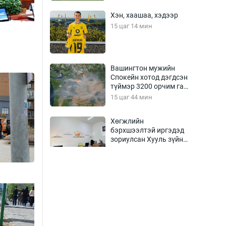
Хэн, хаашаа, хэдээр
15 цаг 14 мин
Вашингтон мужийн
Спокейн хотод дэгдсэн
түймэр 3200 орчим га
талбай хамарчээ
15 цаг 44 мин
Хөгжлийн
бэрхшээлтэй иргэдэд
зориулсан Хууль зүйн
про боно төв нээв
16 цаг 14 мин
Олон улсын монголч
эрдэмтдийн XIII их
хуралд 528 илтгэл
хэлэлцүүлэх нь
16 цаг 44 мин