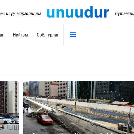
өс илүү маргаашийг
бүтээхи
аг
Нийгэм
Соёл урлаг
Эдийн засаг
Нийгэм
Төсөв
Тогтворт
17
Уул уурхай
Танилц
Хөрөнгийн зах зээл
Нийслэл
Банк санхүү
Орон ну
Хөдөө аж ахуй
Байгаль
Дэд бүтэц
Боловср
Бизнес
Эрүүл м