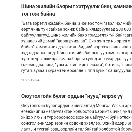
Шинэ жилийн баярыг хэтрүүлж биш, хэмнэж
тогтож байна
“Бага зэрэг л жадайж байна, энэнээс том гэвэл нэлмий
өөрт чинь тун сайхан зохиж байна, хямдруулаад 230 000 
байгууллагууд шинэ жилийн баяр тэмдэглэхгүй байгааг
хувцас хий дэмий “дарагдчихлаа”. Энэ жил ер нь орлого 
байна” хэмээн чих дэлсэх нь бидний нэрлэж заншснаар
худалдааны төвд. Шинэ жилийн баярын уур амьсгал арв
хүртэл үргэлжилдэг манай орны хувьд энэ үеэр дэлгүүр
гоёлын даашинз, “үнсгэлжингийн шаахай”, ботинк, “шилэ
гутал, зузаан хүрэмтэй өрсөлдөн, яг л зуныг санагдуула
2025-12-24
Оюутолгойн бүлэг ордын “нууц” илрэх үү
Оюутолгойн бүлэг ордын ашиглалтад Монгол Улсын эрх 
өгөө­жийг нэмэгдүүлэхтэй холбоотой баримт би­­чиг, үй
хийх УИХ-ын түр хорооноос зохион байгуулж буй нотлох
сонсгол өчигдөр Төрийн ордонд эхэллээ. Эхний өдөр Жав
лалтын тусгай зөвшөөрлийн талбайтай холбоотой бари