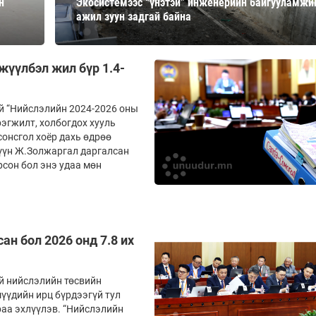
н
Экосистемээс “үнэтэй” инженерийн байгууламжи
Ханш
ажил зуун задгай байна
Хэрэг з
Эрэлттэй мэдээ
Эрүүл м
Хууль ёс
жүүлбэл жил бүр 1.4-
Хүмүүс
Албаны 
й “Нийслэлийн 2024-2026 оны
рэгжилт, холбогдох хууль
Бусад
онсгол хоёр дахь өдрөө
үүн Ж.Золжаргал даргалсан
рсон бол энэ удаа мөн
Life style
Ярилцл
Зөвлөгөө
Хоймор
Өнөөдрийн тухай
Уншигч-
ан бол 2026 онд 7.8 их
й нийслэлийн төсвийн
үүдийн ирц бүрдээгүй тул
раа эхлүүлэв. “Нийслэлийн
өл