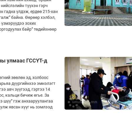
 нийслэлийн түүхэн гэрч
н гадна үлдэж, ердөө 215-хан
галж” байна. Өөрөөр хэлбэл,
ө үзмэрүүдээ зохих
хоргодуулах байр” төдийхнөөр
сны улмаас ГССҮТ-д
өгний зөөлөн эд, холбоос
Харьяа дүүргийнхээ эмнэлэгт
э авч зүүгээд, гэртээ 14
ос, кальци бичиж өгье. За
нэ шүү” гэж анхааруулангаа
улж явсан хүүг нь зэмлээд