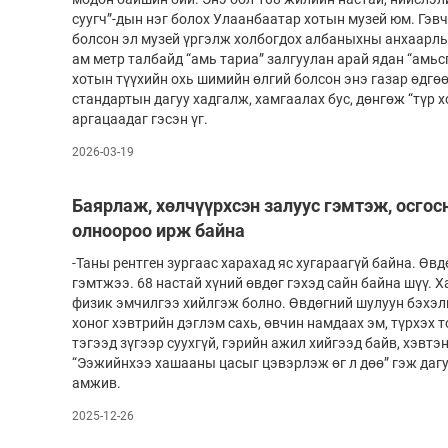
суугч”-дын нэг болох Улаанбаатар хотын музей юм. Гэвч
болсон эл музей үргэлж холбогдох албаныхны анхаарлы
ам метр талбайд “амь тариа” залгуулан арай ядан “амьс
хотын түүхийн охь шимийн өлгий болсон энэ газар өдгө
стандартын дагуу хадгалж, хамгаалах бус, дөнгөж “түр 
аргацаадаг гэсэн үг.
2026-03-19
Баярлаж, хөлчүүрхсэн залуус гэмтэж, осго
олноороо ирж байна
-Таны рентген зургаас харахад яс хугараагүй байна. Өвд
гэмтжээ. 68 настай хүний өвдөг гэхэд сайн байна шүү. 
физик эмчилгээ хийлгэж болно. Өвдөгний шулуун бэхэлгэ
хоног хэвтрийн дэглэм сахь, өвчин намдаах эм, түрхэх т
тэгээд зүгээр суухгүй, гэрийн ажил хийгээд байв, хэвтэ
“Ээжийнхээ хашааны цасыг цэвэрлэж өг л дөө” гэж дагу
амжив.
2025-12-26