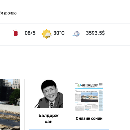
йн төлөө
08/5
30°C
3593.5
$
Соёл урлаг
ой хөгжлийн зорилго -
Сонгодог урлаг
Ардын урлаг
Дүрслэх урлаг
Өв соёл
таг
Кино урлаг
 орчин
Цирк
Балдорж
Онлaйн сонин
ол
сан
Рок поп, хип хоп
энд