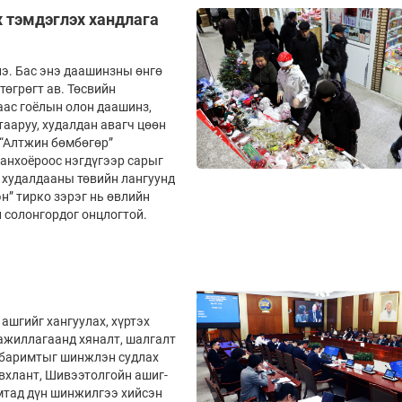
 тэмдэглэх хандлага
нэ. Бас энэ даашинзны өнгө
төгрөгт ав. Төсвийн
аас гоёлын олон даашинз,
тааруу, худалдан авагч цөөн
 “Алтжин бөмбөгөр”
анхоёроос нэгдүгээр сарыг
, худалдааны төвийн лангуунд
н” тирко зэрэг нь өвлийн
н солонгордог онцлогтой.
ашгийг хангуулах, хүртэх
л ажиллагаанд хяналт, шалгалт
 барим­тыг шинжлэн судлах
хлант, Шивээтолгойн ашиг­­­
мтад дүн шинжилгээ хийсэн