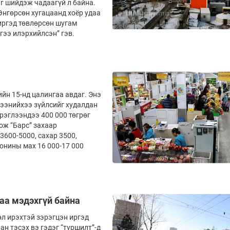
г шийдэж чадаагүй л байна.
Өнгөрсөн хугацаанд хоёр удаа
д төвлөр­­сөн шу­­­­­гам
гээ илэрхийлсэн” гэв.
ийн 15-нд цалингаа авдаг. Энэ
ээнийхээ зүйлсийг худал­­дан
эрэглээндээ 400 000 төгрөг
ож “Барс” захаар
 3600-5000, сахар 3500,
 хонины мах 16 000-17 000
хаа мэдэхгүй байна
л ирэхтэй зэрэгцэн иргэд
ан тэсэх вэ гэдэг “туршилт”-д