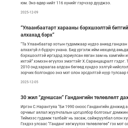
юм. Энэ өдөр нийт 116 хүнийг гэрчээр дууджээ.
2025-12-09
“Улаанбаатарт харааны бэрхшээлтэй битгий х
алхахад бэрх”
“Та Улаанбаатар хотын гудамжаар нүдээ аниад ганцхан мин
алхахгүй л бүдэрч унана. Бид үргэлж ийм нөхцөлд амьд
бэрхшээлтэй иргэдэд зориулсан яв­­ган зам нь хамгийн и
ихтэй” хэмээн өгүүлэх эмэгтэйг Х.Са­­ранцацралт гэдэг.
2010 онд хараагаа алдсан бөгөөд хүндээ ээлгүй нийслэл
зор­­чих болгондоо энэ мэт олон эрсдэлтэй нүүр тулсаар
2025-12-05
30 жил “дуншсан” Гандангийн төлөвлөлт дах
Иргэн С.Нарантуяа “Би 1990 оноос Гандангийн дэнжид 
орчмыг аялал жуулчлалын цогцолбор болгохыг дэмжинэ
Тиймээс гудамж талбайг нь засаж, сайжруулбал олон хү
Гэхдээ ул­­­­саас “Ган­­­­данг хөгжүүлэх төлөвлөгөө” гэх мэт