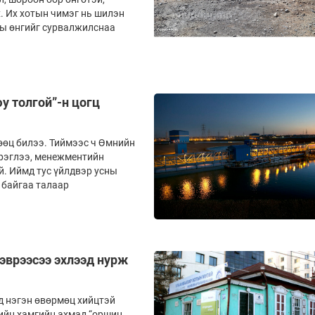
х. Их хотын чимэг нь шилэн
уны өнгийг сурвалжилснаа
у толгой”-н цогц
нөөц билээ. Тиймээс ч Өмнийн
эрэглээ, менежментийн
й. Иймд тус үйлдвэр усны
 байгаа талаар
ээврээсээ эхлээд нурж
д нэгэн өвөрмөц хийцтэй
лийн хамгийн ахмад “оршин