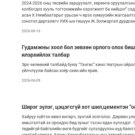
2024-2026 оны төсвийн зарцуулалт, хөрөнгө оруулалтын
Олимп 2024
холбогдох хууль тогтоомжийн хэрэгжилт ба нийцэл” сэд
асан Х.Нямбаатарыг урьсан ч ирэх хүмүүсийн жагсаалта
сонсгол даргалагч УИХ-ын гишүүн Ж.Золжаргал дурдса
2026-06-16
Гудамжны хоол бол зөвхөн орлого олох би
илэрхийлэх талбар
Эрх чөлөөний талбайд буюу “Тэнгис” кино театрын ойролц
үйлчлүүлж байсан хоёр охин ийн ярив.
2026-06-09
Ширэг зүлэг, цэцэгсгүй хот шил,цементэн “о
Хайруу хүйтэн өвөл өнгөрч, зунтай золголоо. Дөрвөн ул
амьсгалтай эх орондоо бид зуныг тэсэн ядан хүлээдэг. 
төдийгүй байгалийн өнгө будгийг сүлэлдүүлэн нүд баясг
шидтэй улирал. Харин Улаанбаатарын зун зэвхий саарал