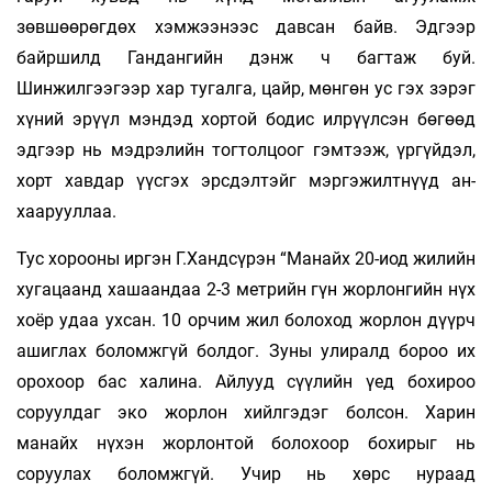
зөвшөөрөгдөх хэмжээнээс давсан байв. Эдгээр
байршилд Гандангийн дэнж ч багтаж буй.
Шинжилгээгээр хар тугалга, цайр, мөнгөн ус гэх зэрэг
хүний эрүүл мэндэд хортой бодис илрүүлсэн бөгөөд
эдгээр нь мэдрэлийн тогтолцоог гэмтээж, үргүйдэл,
хорт хавдар үүсгэх эрс­­­дэлтэйг мэргэжилт­­нүүд ан­­­
хаарууллаа.
Тус хорооны иргэн Г.Хандсүрэн “Манайх 20-иод жилийн
хугацаанд хашаандаа 2-3 метрийн гүн жорлонгийн нүх
хоёр удаа ухсан. 10 орчим жил болоход жорлон дүүрч
ашиглах боломжгүй болдог. Зуны улиралд бороо их
орохоор бас халина. Айлууд сүүлийн үед бохироо
соруулдаг эко жорлон хийлгэдэг болсон. Харин
манайх нүхэн жорлонтой болохоор бохирыг нь
соруулах боломжгүй. Учир нь хөрс нураад