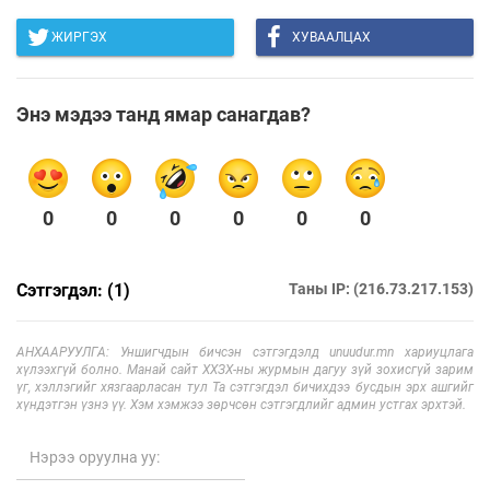
ЖИРГЭХ
ХУВААЛЦАХ
Энэ мэдээ танд ямар санагдав?
0
0
0
0
0
0
Сэтгэгдэл: (1)
Таны IP: (216.73.217.153)
АНХААРУУЛГА: Уншигчдын бичсэн сэтгэгдэлд unuudur.mn хариуцлага
хүлээхгүй болно. Манай сайт ХХЗХ-ны журмын дагуу зүй зохисгүй зарим
үг, хэллэгийг хязгаарласан тул Та сэтгэгдэл бичихдээ бусдын эрх ашгийг
хүндэтгэн үзнэ үү. Хэм хэмжээ зөрчсөн сэтгэгдлийг админ устгах эрхтэй.