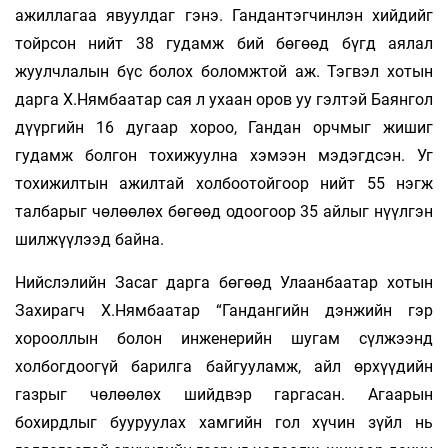
ажиллагаа явуулдаг гэнэ. Гандантэгчинлэн хийдийг
тойрсон нийт 38 гудамж бий бөгөөд бүгд аялал
жуулчлалын бүс болох боломжтой аж. Тэгвэл хотын
дарга Х.Нямбаатар сая л ухаан оров уу гэлтэй Баянгол
дүүргийн 16 дугаар хороо, Гандан орчмыг жишиг
гудамж болгон тохижуулна хэмээн мэдэгдсэн. Уг
тохижилтын ажилтай холбоотойгоор нийт 55 нэгж
талбарыг чөлөөлөх бөгөөд одоогоор 35 айлыг нүүлгэн
шилжүүлээд байна.
Нийслэлийн Засаг дарга бөгөөд Улаанбаатар хотын
Захирагч Х.Нямбаатар “Гандангийн дэнжийн гэр
хорооллын болон инженерийн шугам сүлжээнд
холбогдоогүй барилга байгууламж, айл өрхүүдийн
газрыг чөлөөлөх шийдвэр гаргасан. Агаарын
бохирдлыг бууруулах хамгийн гол хүчин зүйл нь