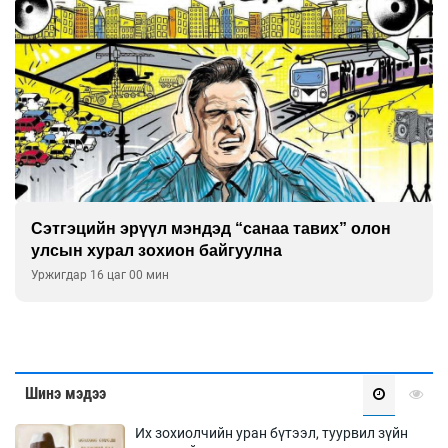
Сэтгэцийн эрүүл мэндэд “санаа тавих” олон
улсын хурал зохион байгуулна
Уржигдар 16 цаг 00 мин
Шинэ мэдээ
Их зохиолчийн уран бүтээл, туурвил зүйн