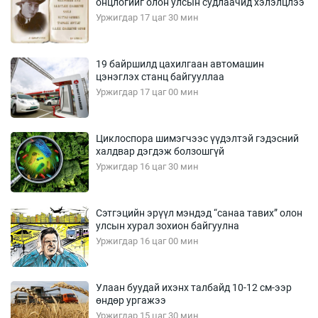
онцлогийг олон улсын судлаачид хэлэлцлээ
Уржигдар 17 цаг 30 мин
19 байршилд цахилгаан автомашин
цэнэглэх станц байгууллаа
Уржигдар 17 цаг 00 мин
Циклоспора шимэгчээс үүдэлтэй гэдэсний
халдвар дэгдэж болзошгүй
Уржигдар 16 цаг 30 мин
Сэтгэцийн эрүүл мэндэд “санаа тавих” олон
улсын хурал зохион байгуулна
Уржигдар 16 цаг 00 мин
Улаан буудай ихэнх талбайд 10-12 см-ээр
өндөр ургажээ
Уржигдар 15 цаг 30 мин