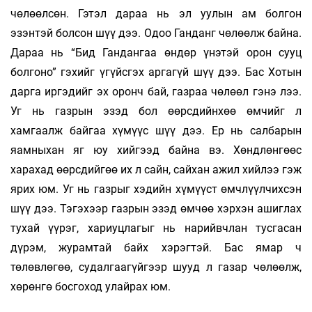
чөлөөлсөн. Гэтэл дараа нь эл уулын ам болгон
эзэнтэй болсон шүү дээ. Одоо Ганданг чөлөөлж байна.
Дараа нь “Бид Гандангаа өндөр үнэтэй орон сууц
болгоно” гэхийг үгүйсгэх аргагүй шүү дээ. Бас Хотын
дарга иргэдийг эх оронч бай, газраа чөлөөл гэнэ лээ.
Уг нь газрын эзэд бол өөрсдийнхөө өмчийг л
хамгаалж байгаа хүмүүс шүү дээ. Ер нь салбарын
яамныхан яг юу хийгээд байна вэ. Хөндлөнгөөс
харахад өөрсдийгөө их л сайн, сайхан ажил хийлээ гэж
ярих юм. Уг нь газрыг хэдийн хүмүүст өмчлүүлчихсэн
шүү дээ. Тэгэхээр газрын эзэд өмчөө хэрхэн ашиглах
тухай үүрэг, хариуцлагыг нь нарийвчлан тусгасан
дүрэм, журамтай байх хэрэгтэй. Бас ямар ч
төлөвлөгөө, судалгаагүйгээр шууд л газар чөлөөлж,
хөрөнгө босгоход улайрах юм.