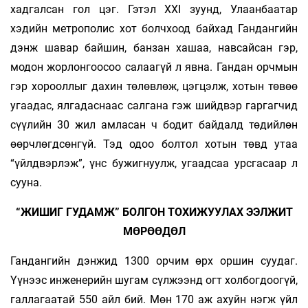
хадгалсан гол цэг. Гэтэл XXI зуунд, Улаанбаатар
хэдийн метрополис хот болчхоод байхад Гандангийн
дэнж шавар байшин, банзан хашаа, навсайсан гэр,
модон жорлонгоосоо салаагүй л явна. Гандан орчмын
гэр хорооллыг дахин төлөвлөж, цэгцэлж, хотын төвөө
угаадас, ялгадаснаас салгана гэж шийдвэр гаргагчид
сүүлийн 30 жил амласан ч бодит байдалд төдийлөн
өөрчлөгдсөнгүй. Тэд одоо болтол хотын төвд утаа
“үйлдвэрлэж”, үнс бужиг­­­нуулж, угаадсаа урсгасаар л
сууна.
“ЖИШИГ ГУДАМЖ” БОЛГОН ТОХИЖУУЛАХ ЭЭЛЖИТ
МӨРӨӨДӨЛ
Гандангийн дэнжид 1300 орчим өрх оршин суу­даг.
Үүнээс инженерийн шугам сүлжээнд огт холбогдоогүй,
галлагаатай 550 айл бий. Мөн 170 аж ахуйн нэгж үйл