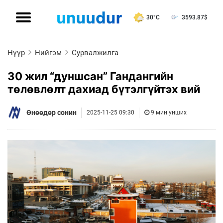
30°C
3593.87
$
Нүүр
Нийгэм
Сурвалжилга
30 жил “дуншсан” Гандангийн
төлөвлөлт дахиад бүтэлгүйтэх вий
Өнөөдөр сонин
2025-11-25 09:30
9 мин унших