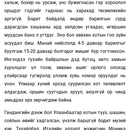
хальж, бохир нь урсаж, үнс бужигнасан гэр хороолол
оршдог гэдгийг гаднаас нь харахад төсөөлөхийн
аргагүй. Бодит байдалд өндөр барилгын сүрд
дарагдсан хашааны ард хөлдсөн угаадас, өгөршин
муудсан банз л угтдаг. Энэ бол зөвхөн хотын гоо зүйн
асуудал биш. Манай нийслэлд 4-5 давхар барилгыг
буулгаж 15-20 давхар болгодог жишиг бүр тогтчихсон.
Ингэхдээ тухайн байршлын дэд бүтэц, авто замын
хүрэлцээг үл тоож, зөвхөн ашиг орлого олоход
улайрсаар түгжрэлд үлэмж хувь нэмэр оруулдаг нь
үнэн. Улмаар хүний эрхэд суурилсан хот төлөвлөлт
алдагдаж, оршин суугчдын эрүүл, аюулгүй ор­ чинд
амьдрах эрх зөрчигдөж байна.
Гандангийн дэнж бол Улаанбаатар хотын түүх, шашин,
соёлын өвийг хадгалсан, үнэлж баршгүй бодит музей
юм. Тухайлбал, Италийн алдарт жүжигчин Моника