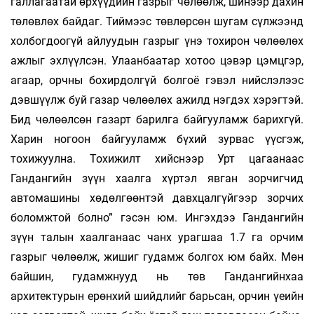
галлагаатай өрхүүдийн газрыг чөлөөлж, шинээр дахин
төлөвлөх байдаг. Тиймээс төвлөрсөн шугам сүлжээнд
холбогдоогүй айлуудын газрыг үнэ тохирон чөлөөлөх
ажлыг эхлүүлсэн. Улаанбаатар хотоо цэвэр цэмцгэр,
агаар, орчны бохирдолгүй болгоё гэвэл нийслэлээс
дэвшүүлж буй газар чөлөөлөх ажилд нэгдэх хэрэгтэй.
Бид чөлөөлсөн газарт барилга байгууламж барихгүй.
Харин ногоон байгууламж бүхий зурвас үүсгэж,
тохижуулна. Тохижилт хийснээр Урт цагаанаас
Гандангийн зүүн хаалга хүртэл явган зорчигчид
автомашины хөдөлгөөнтэй давхцалгүйгээр зорчих
боломжтой болно” гэсэн юм. Ингэхдээ Гандангийн
зүүн талын хаалганаас чанх урагшаа 1.7 га орчим
газрыг чөлөөлж, жишиг гудамж болгох юм байх. Мөн
байшин, гудамжнууд нь төв Гандангийнхаа
архитектурын ерөнхий шийдлийг барьсан, орчин үеийн