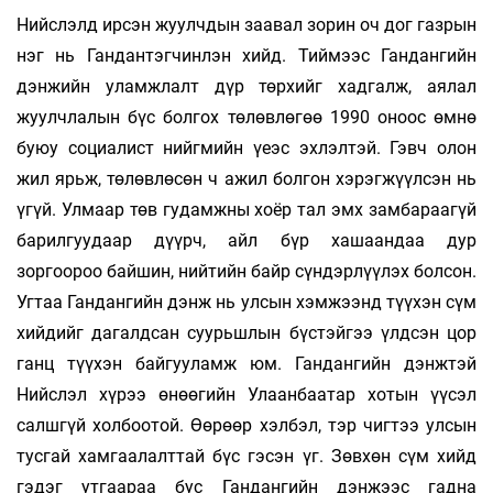
Нийслэлд ирсэн жуулчдын заавал зорин оч­ дог газрын
нэг нь Гандантэгчинлэн хийд. Тиймээс Гандангийн
дэнжийн уламжлалт дүр төрхийг хадгалж, аялал
жуулчлалын бүс болгох төлөвлөгөө 1990 оноос өмнө
буюу социалист нийгмийн үеэс эхлэлтэй. Гэвч олон
жил ярьж, төлөвлөсөн ч ажил болгон хэрэгжүүлсэн нь
үгүй. Улмаар төв гудамжны хоёр тал эмх замбараагүй
барилгуудаар дүүрч, айл бүр хашаандаа дур
зоргоороо байшин, нийтийн байр сүндэрлүүлэх болсон.
Угтаа Гандангийн дэнж нь улсын хэмжээнд түүхэн сүм
хийдийг дагалдсан суурьшлын бүстэйгээ үлдсэн цор
ганц түүхэн байгууламж юм. Гандангийн дэнжтэй
Нийслэл хүрээ өнөөгийн Улаанбаатар хотын үүсэл
салшгүй холбоотой. Өөрөөр хэлбэл, тэр чигтээ улсын
тусгай хамгаалалттай бүс гэсэн үг. Зөвхөн сүм хийд
гэдэг утгаараа бус Гандангийн дэнжээс гадна