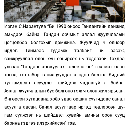
Иргэн С.Нарантуяа “Би 1990 оноос Гандангийн дэнжид
амьдарч байна. Гандан орчмыг аялал жуулчлалын
цогцолбор болгохыг дэмжинэ. Жуулчид ч олноор
ирдэг. Тиймээс гудамж талбайг нь засаж,
сайжруулбал олон хүн сонирхох нь тодорхой. Гэхдээ
ул­­­­саас “Ган­­­­данг хөгжүүлэх төлөвлөгөө” гэх мэт олон
төсөл, хөтөлбөр танилцуулдаг ч одоо болтол бидний
тулгамдсан асуудлыг шийдэж чадаагүй л байна.
Аялал жуулчлалын бүс болгоно гэж ч олон жил ярьсан.
Өнгөрсөн хугацаанд хоёр удаа оршин суугчдаас санал
асуулга авсан. Са­­нал асуулгаар иргэд төвлөр­­сөн шу­­­­­
гам сүлжээг нь шийдвэл хувийн амины орон сууц
барина гэдгээ илэрхийлсэн” гэв.