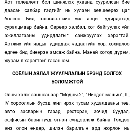
Хот төлөвлөлт бол шинжлэх ухаанд суурил­сан бие
даасан салбар гэдгийг нь хүлээн зөвшөөрөх цаг
болсон. Бид төлөвлөлтийн үйл явцыг удирдахад
суралцмаар байна. Өөрөөр хэлбэл, хот байгуулах үйл
ажиллагааны удирдлагыг сайжруулах хэрэгтэй.
Хотжих үйл явцыг удирдаж чадаагүйн хор, хохирлоо
өдгөө бид биеэрээ амсаж байна. Манай хотод дүрэм,
журам л хэрэгтэй” гэсэн юм.
СОЁЛЫН АЯЛАЛ ЖУУЛЧЛАЛЫН БРЭНД БОЛГОХ
БОЛОМЖТОЙ
Олны хэлж заншсанаар “Модны-2”, “Нисдэг машин”, III,
IV хорооллын бүсэд жил ирэх тусам худалдааны төв,
авто засварын газар, ресторан, зочид буудал,
оффисын барилгууд эгнэн сүндэрлэж байна. Гэхдээ
энэ олон өндөр, шилэн барилгын ард жорлон нь