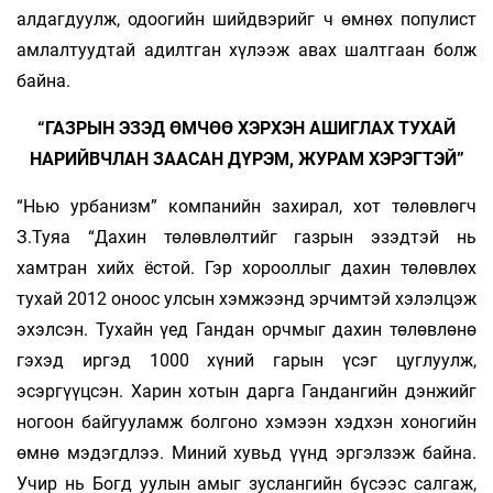
алдагдуулж, одоогийн шийдвэрийг ч өмнөх популист
амлалтуудтай адилтган хүлээж авах шалтгаан болж
байна.
“ГАЗРЫН ЭЗЭД ӨМЧӨӨ ХЭРХЭН АШИГЛАХ ТУХАЙ
НАРИЙВЧЛАН ЗААСАН ДҮРЭМ, ЖУРАМ ХЭРЭГТЭЙ”
“Нью урбанизм” компанийн захирал, хот төлөвлөгч
З.Туяа “Дахин төлөвлөлтийг газрын эзэдтэй нь
хамтран хийх ёстой. Гэр хорооллыг дахин төлөвлөх
тухай 2012 оноос улсын хэмжээнд эрчимтэй хэлэлцэж
эхэлсэн. Тухайн үед Гандан орчмыг дахин төлөвлөнө
гэхэд иргэд 1000 хүний гарын үсэг цуглуулж,
эсэргүүцсэн. Харин хотын дарга Гандангийн дэнжийг
ногоон байгууламж болгоно хэмээн хэдхэн хоногийн
өмнө мэдэгдлээ. Миний хувьд үүнд эргэлзэж байна.
Учир нь Богд уулын амыг зуслангийн бүсээс салгаж,