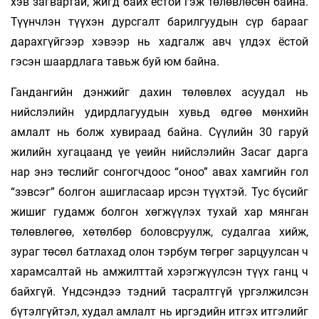
хэв загвартай, жигд байх ёстой гэж төлөвлөсөн байна.
Түүнчлэн түүхэн дурсгалт барилгуудын сүр барааг
дарахгүйгээр хэвээр нь хадгалж авч үлдэх ёстой
гэсэн шаардлага тавьж буй юм байна.
Гандангийн дэнжийг дахин төлөвлөх асуу­дал нь
нийслэлийн удирдлагуудын хувьд өдгөө мөнхийн
амлалт нь болж хувираад байна. Сүүлийн 30 гаруй
жилийн хугацаанд үе үеийн нийслэлийн Засаг дарга
нар энэ төслийг сонгогчдоос “оноо” авах хамгийн гол
“зэвсэг” болгон ашигласаар ирсэн түүхтэй. Тус бүсийг
жишиг гудамж болгон хөгжүүлэх тухай хар мянган
төлөвлөгөө, хөтөлбөр боловсруулж, судалгаа хийж,
зураг төсөл батлахад олон тэрбум төгрөг зарцуулсан ч
харамсалтай нь амжилттай хэрэгжүүлсэн түүх ганц ч
байхгүй. Үндсэндээ тэдний тасралтгүй үргэлжилсэн
бүтэлгүйтэл, худал амлалт нь иргэдийн итгэх итгэлийг