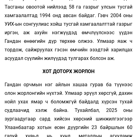
Тасганы овоотой нийлээд 58 га газрыг улсын тусгай
хамгаалалтад 1994 онд авсан байдаг. Гэвч 2004 оны
УИХ-ын сонгуулиас хойш тусгай хамгаалалттай газрыг
иргэн, аж ахуйн нэгжүүдэд өмчлүүлснээс үүдэн
Гандан өнөөгийн дүр төрхөө олжээ. Улмаар яаж ч
тордож, сайжруулах гэсэн өмчийн эзэдтэй харилцах
асуудал сүүлийн жилүүдэд тулгарах болсон аж.
ХОТ ДОТОРХ ЖОРЛОН
Гандан орчмын нэг айлын хашаа гурав ба түүнээс
олон жорлонгийн нүхтэй. Улмаар эрүүл хөрсгүй, дахин
нойл ухах ямар ч боломжгүй байдалд хүрсэн тухай
судлаачид хэлж байна. Тухайлбал, 2025 оны
зургаадугаар сард хийсэн хөрсний шинжилгээгээр
Улаанбаатар хотын есөн дүүргийн 23 байршлын 60
гаруй хувьд нь хүнд металлын агууламж