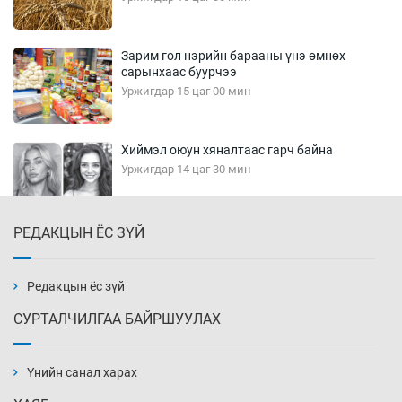
Зарим гол нэрийн барааны үнэ өмнөх
сарынхаас буурчээ
Уржигдар 15 цаг 00 мин
Хиймэл оюун хяналтаас гарч байна
Уржигдар 14 цаг 30 мин
РЕДАКЦЫН ЁС ЗҮЙ
Эмэгтэйчүүд Бээжин, эрэгтэйчүүд Японд
бэлтгэл базаахаар хилийн дээс алхлаа
Уржигдар 14 цаг 00 мин
Редакцын ёс зүй
СУРТАЛЧИЛГАА БАЙРШУУЛАХ
АНУ-ын Цэргийн кибер командлалаын
ажилтнууд амиа хорлох явдал эрс
нэмэгджээ
Үнийн санал харах
Уржигдар 13 цаг 52 мин