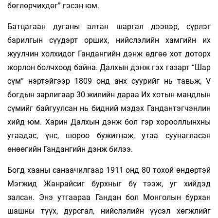
бөглөрчихдөг” гэсэн юм.
Батцагаан дуганы алтан шаргал дээвэр, сүрлэг
барилгын сүүдэрт орших, нийслэлийн хамгийн их
жуулчин холхидог Гандангийн дэнж өдгөө хот доторх
жорлон болчхоод байна. Далхын дэнж гэх газарт “Шар
сүм” нэртэйгээр 1809 онд анх суурийг нь тавьж, V
богдын зарлигаар 30 жилийн дараа Их хотын мандлын
сүмийг байгуулсан нь бидний мэдэх Гандантэгчэнлин
хийд юм. Харин Далхын дэнж бол гэр хорооллынхны
угаадас, үнс, шороо бужигнаж, утаа суунагласан
өнөөгийн Гандангийн дэнж билээ.
Богд хааны санаачилгаар 1911 онд 80 тохой өндөртэй
Мэгжид Жанрайсиг бурхныг бү­ тээж, уг хийдэд
залсан. Энэ утгаараа Гандан бол Монголын бурхан
шашны түүх, дурсгал, нийслэлийн үүсэл хөгжлийг