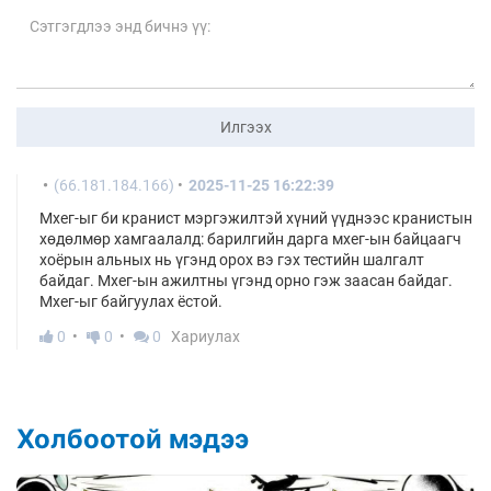
Илгээх
(66.181.184.166)
2025-11-25 16:22:39
Мхег-ыг би кранист мэргэжилтэй хүний үүднээс кранистын
хөдөлмөр хамгаалалд: барилгийн дарга мхег-ын байцаагч
хоёрын альных нь үгэнд орох вэ гэх тестийн шалгалт
байдаг. Мхег-ын ажилтны үгэнд орно гэж заасан байдаг.
Мхег-ыг байгуулах ёстой.
0
0
0
Хариулах
Холбоотой мэдээ