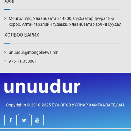
ХАЯГ
Монголын шигшээ Хонконгийн багийг ялж,
эхний хожлоо авлаа
Монгол Улс, Улаанбаатар 14200, Сүхбаатар дүүрэг 8-р
Уржигдар 13 цаг 30 мин
хороо, Алтангэрэлийн гудамж, Улаанбаатар зочид буудал
ХОЛБОО БАРИХ
Техникийн өндөр үзүүлэлттэй агаарын хөлөг
худалдан авах хүсэлтээ уламжлав
unuudur@mongolnews.mn
Уржигдар 13 цаг 00 мин
976-11-330801
“Шатахууны бус, бодлогын хомсдол
нүүрлээд байна”
Уржигдар 12 цаг 30 мин
Дөрвөн чиглэлд шөнийн автобус иргэдэд
Copyrights © 2010-2025 БҮХ ЭРХ ХУУЛИАР ХАМГААЛАГДСАН.
үйлчилж буй гэв
Уржигдар 12 цаг 00 мин