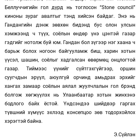
Беллуччигийн гол дүрд нь тоглосон “Stone сouncil”
киноны зураг авалтыг тэнд хийсэн байдаг. Энэ нь
Гандангийн дэнж зөвхөн бидэнд бус олон улсын
хэмжээнд ч түүх, соёлын өндөр үнэ цэнтэй газар
гэдгийг нотолж буй юм. Гандан бол зүгээр нэг хаана ч
барьж болох ногоон байгууламж биш, харин хотын
үүсэл, шашин, соёлыг хадгалсан өвөрмөц онцлогтой
газар. Тиймээс үүнийг сүйтгэхгүйгээр, оршин
суугчдын эрүүл, аюулгүй орчинд амьдрах эрхийг
хангах замаар соёлын аялал жуулчлалын гол брэнд
болгож хөгжүүлэх нь Улаанбаатар хотын жинхэнэ
бодлого байх ёстой. Үндсэндээ шийдвэр гаргах
түвшний хүмүүс эхлээд консепцоо зөв тодорхойлох
хэрэгтэй байна.
Э.Сүйлэн