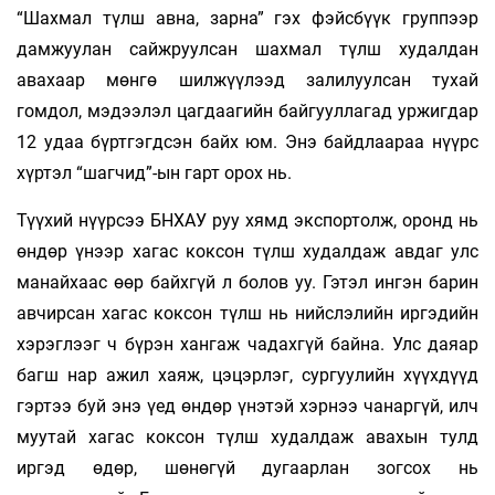
“Шахмал түлш авна, зарна” гэх фэйсбүүк группээр
дамжуулан сайжруулсан шахмал түлш худалдан
авахаар мөнгө шилжүүлээд залилуулсан тухай
гомдол, мэдээлэл цагдаагийн байгууллагад уржигдар
12 удаа бүртгэгдсэн байх юм. Энэ байдлаараа нүүрс
хүртэл “шагчид”-ын гарт орох нь.
Түүхий нүүрсээ БНХАУ руу хямд экспортолж, оронд нь
өндөр үнээр хагас коксон түлш худалдаж авдаг улс
манайхаас өөр байхгүй л болов уу. Гэтэл ингэн барин
авчирсан хагас коксон түлш нь нийслэлийн иргэдийн
хэрэглээг ч бүрэн хангаж чадахгүй байна. Улс даяар
багш нар ажил хаяж, цэцэрлэг, сургуулийн хүүхдүүд
гэртээ буй энэ үед өндөр үнэтэй хэрнээ чанаргүй, илч
муутай хагас коксон түлш худалдаж авахын тулд
иргэд өдөр, шөнөгүй дугаарлан зогсох нь