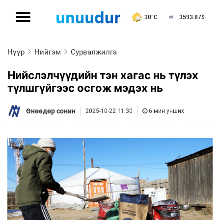
30°C
3593.87
$
Нүүр
Нийгэм
Сурвалжилга
Нийслэлчүүдийн тэн хагас нь түлэх
түлшгүйгээс осгож мэдэх нь
Өнөөдөр сонин
2025-10-22 11:30
6 мин унших