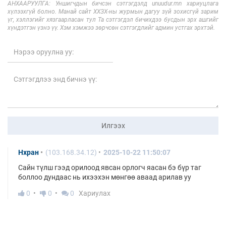
АНХААРУУЛГА: Уншигчдын бичсэн сэтгэгдэлд unuudur.mn хариуцлага
хүлээхгүй болно. Манай сайт ХХЗХ-ны журмын дагуу зүй зохисгүй зарим
үг, хэллэгийг хязгаарласан тул Та сэтгэгдэл бичихдээ бусдын эрх ашгийг
хүндэтгэн үзнэ үү. Хэм хэмжээ зөрчсөн сэтгэгдлийг админ устгах эрхтэй.
Илгээх
Нхран
(103.168.34.12)
2025-10-22 11:50:07
Сайн түлш гээд орилоод явсан орлогч яасан бэ бүр таг
боллоо дундаас нь ихээхэн мөнгөө аваад арилав уу
0
0
0
Хариулах