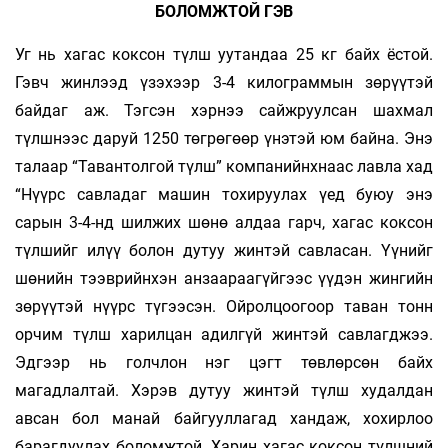
БОЛОМЖТОЙ ГЭВ
Уг нь хагас коксон түлш уутандаа 25 кг байх ёстой.
Гэвч жинлээд үзэхээр 3-4 килограммын зөрүүтэй
байдаг аж. Тэгсэн хэрнээ сайжруулсан шахмал
түлшнээс даруй 1250 төгрөгөөр үнэтэй юм байна. Энэ
талаар “Тавантолгой түлш” компанийнхнаас лавла хад
“Нүүрс савладаг машин тохируулах үед буюу энэ
сарын 3-4-нд шилжих шөнө алдаа гарч, хагас коксон
түлшийг илүү болон дутуу жинтэй савласан. Үүнийг
шөнийн тээврийнхэн анзаараагүйгээс үүдэн жингийн
зөрүүтэй нүүрс түгээсэн. Ойролцоогоор таван тонн
орчим түлш харилцан адилгүй жинтэй савлагджээ.
Эдгээр нь голчлон нэг цэгт төвлөрсөн байх
магадлалтай. Хэрэв дутуу жинтэй түлш худалдан
авсан бол манай байгууллагад хандаж, хохирлоо
барагдуулах боломжтой. Харин хагас коксон түлшний