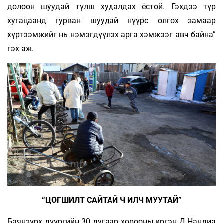
долоон шуудай түлш худалдах ёстой. Гэхдээ түр
хугацаанд гурван шуудай нүүрс олгох замаар
хүртээмжийг нь нэмэгдүүлэх арга хэмжээг авч байна”
гэх аж.
“ЦОГШИЛТ САЙТАЙ Ч ИЛЧ МУУТАЙ”
Баянзүрх дүүргийн 30 дугаар хорооны иргэн Д.Нандиа