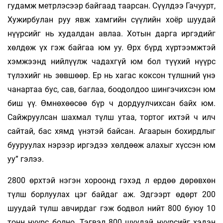
гудамж метрлэсээр байгаад таарсан. Сүүлдээ Гачуурт,
Хужирбулан руу явж хамгийн сүүлийн хоёр шуудай
нүүрсийг нь худалдан авлаа. Хотын дарга иргэдийг
хөлдөж үх гэж байгаа юм уу. Өрх бүрд хүртээмжтэй
хэмжээнд нийлүүлж чадахгүй юм бол түүхий нүүрс
түлэхийг нь зөвшөөр. Ер нь хагас коксон түлшний үнэ
чанартаа бус, сав, баглаа, боодолдоо шингэчихсэн юм
биш үү. Өмнөхөөсөө бүр ч дордуулчихсан байх юм.
Сайжруулсан шахмал түлш утаа, тортог ихтэй ч илч
сайтай, бас хямд үнэтэй байсан. Агаарын бохирдлыг
бууруулах нэрээр иргэдээ хөлдөөж алахыг хүссэн юм
уу” гэлээ.
2800 өрхтэй нэгэн хороонд гэхэд л ердөө дөрөвхөн
түлш борлуулах цэг байдаг аж. Эдгээрт өдөрт 200
шуудай түлш авчирдаг гэж бодвол нийт 800 буюу 10
тонн нүүрс болно. Тэгвэл 800 шуудай нүүрсийг хэдэн