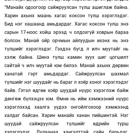
“Манайх одоогоор сайжруулсан түлш ашиглаж байна.
Харин ахынх маань хагас коксон түлш хэрэглэдэг.
Бид нэг хашаанд амьдардаг. Хагас коксон түлш энэ
сарын 17-ноос хойш эрээд ч олдохгүй ховрын бараа
болсон. Манай ойр орчмын айлуудын ихэнх нь энэ
түлшийг хэрэглэдэг. Гэхдээ бүгд л илч муутайг нь
хэлж байна. Шинэ түлш камин зуух шиг цогшилт
сайтай ч илч муутай юм билээ. Манай ахынх дөрвөн
ханатай гэрт амьдардаг. Сайжруулсан шахмал
түлшийг нэг шуудайг нь бараг л хоёр хоног хэрэглэдэг
байв. Гэтэл өдгөө хоёр шуудай нүүрс хэрэглэж байж
дөнгөж бүлээцэх юм. Өмнө нь ийм хэмжээний нүүрс
хэрэглэхэд хаалга үүдээ онгойлгохоор хэмжээнд
халдаг байсан. Харин манайх ханан пийшинтэй. Нэг
шуудай сайжруулсан түлшийг өдрийн турш
хэрэглэдэг. Дулаанаа хангалттай сайн барьдаг.