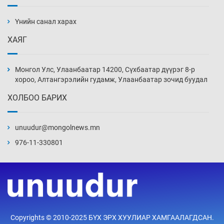
АНУ-ын Цэргийн кибер командлалаын
ажилтнууд амиа хорлох явдал эрс
нэмэгджээ
Үнийн санал харах
Уржигдар 13 цаг 52 мин
ХАЯГ
Монголын шигшээ Хонконгийн багийг ялж,
эхний хожлоо авлаа
Монгол Улс, Улаанбаатар 14200, Сүхбаатар дүүрэг 8-р
Уржигдар 13 цаг 30 мин
хороо, Алтангэрэлийн гудамж, Улаанбаатар зочид буудал
ХОЛБОО БАРИХ
Техникийн өндөр үзүүлэлттэй агаарын хөлөг
худалдан авах хүсэлтээ уламжлав
unuudur@mongolnews.mn
Уржигдар 13 цаг 00 мин
976-11-330801
“Шатахууны бус, бодлогын хомсдол
нүүрлээд байна”
Уржигдар 12 цаг 30 мин
Дөрвөн чиглэлд шөнийн автобус иргэдэд
Copyrights © 2010-2025 БҮХ ЭРХ ХУУЛИАР ХАМГААЛАГДСАН.
үйлчилж буй гэв