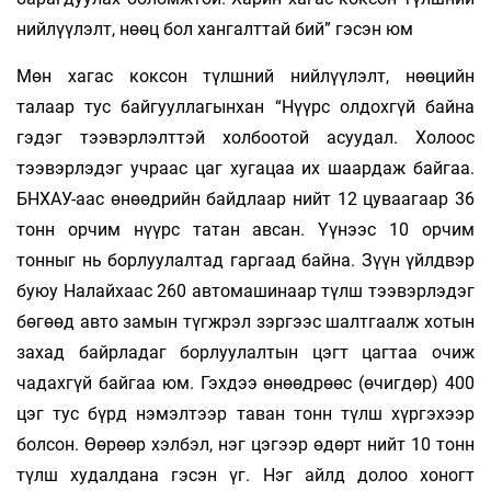
нийлүүлэлт, нөөц бол хангалттай бий” гэсэн юм
Мөн хагас коксон түлшний нийлүүлэлт, нөөцийн
талаар тус байгууллагынхан “Нүүрс олдохгүй байна
гэдэг тээвэрлэлттэй холбоотой асуудал. Холоос
тээвэрлэдэг учраас цаг хугацаа их шаардаж байгаа.
БНХАУ-аас өнөөдрийн байдлаар нийт 12 цуваагаар 36
тонн орчим нүүрс татан авсан. Үүнээс 10 орчим
тонныг нь борлуулалтад гаргаад байна. Зүүн үйлдвэр
буюу Налайхаас 260 автомашинаар түлш тээвэрлэдэг
бөгөөд авто замын түгжрэл зэргээс шалтгаалж хотын
захад байрладаг борлуулалтын цэгт цагтаа очиж
чадахгүй байгаа юм. Гэхдээ өнөөдрөөс (өчигдөр) 400
цэг тус бүрд нэмэлтээр таван тонн түлш хүргэхээр
болсон. Өөрөөр хэлбэл, нэг цэгээр өдөрт нийт 10 тонн
түлш худалдана гэсэн үг. Нэг айлд долоо хоногт