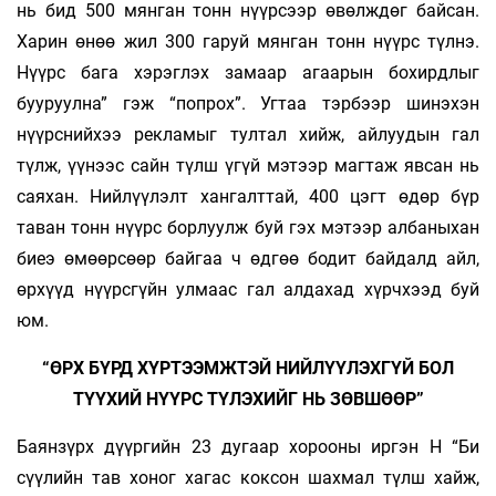
нь бид 500 мянган тонн нүүрсээр өвөлждөг байсан.
Харин өнөө жил 300 гаруй мянган тонн нүүрс түлнэ.
Нүүрс бага хэрэглэх замаар агаарын бохирдлыг
бууруулна” гэж “попрох”. Угтаа тэрбээр шинэхэн
нүүрснийхээ рекламыг тултал хийж, айлуудын гал
түлж, үүнээс сайн түлш үгүй мэтээр магтаж явсан нь
саяхан. Нийлүүлэлт хангалттай, 400 цэгт өдөр бүр
таван тонн нүүрс борлуулж буй гэх мэтээр албаныхан
биеэ өмөөрсөөр байгаа ч өдгөө бодит байдалд айл,
өрхүүд нүүрсгүйн улмаас гал алдахад хүрчхээд буй
юм.
“ӨРХ БҮРД ХҮРТЭЭМЖТЭЙ НИЙЛҮҮЛЭХГҮЙ БОЛ
ТҮҮХИЙ НҮҮРС ТҮЛЭХИЙГ НЬ ЗӨВШӨӨР”
Баянзүрх дүүргийн 23 дугаар хорооны иргэн Н “Би
сүүлийн тав хоног хагас коксон шахмал түлш хайж,