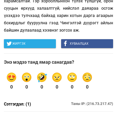
харамсалтай. Гэр хорооллынхон түлэх түлшгүй, орон
сууцын өрхүүд халаалтгүй, нийслэл даяараа осгож
үхэхдээ тулчхаад байхад харин хотын дарга агаарын
бохирдлыг бууруулна гээд Чингэлтэй дүүрэгт айлын
байшин дулаалаад хээвнэг зогсох аж.
ЖИРГЭХ
ХУВААЛЦАХ
Энэ мэдээ танд ямар санагдав?
0
0
0
0
0
0
Сэтгэгдэл: (1)
Таны IP: (216.73.217.47)