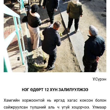
У.Сүрэн
НЭГ ӨДӨРТ 12 ХҮН ЗАЛИЛУУЛЖЭЭ
Хамгийн хоржоонтой нь иргэд хагас коксон болон
сайжруулсан түлшний аль ч үгүй хоцорчээ. Улмаар