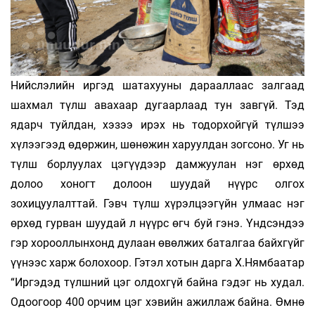
Нийслэлийн иргэд шатахууны дарааллаас залгаад
шахмал түлш авахаар дугаарлаад тун завгүй. Тэд
ядарч туйлдан, хэзээ ирэх нь тодорхойгүй түлшээ
хүлээгээд өдөржин, шөнөжин харуулдан зогсоно. Уг нь
түлш борлуулах цэгүүдээр дамжуулан нэг өрхөд
долоо хоногт долоон шуудай нүүрс олгох
зохицуулалттай. Гэвч түлш хүрэлцээгүйн улмаас нэг
өрхөд гурван шуудай л нүүрс өгч буй гэнэ. Үндсэндээ
гэр хорооллынхонд дулаан өвөлжих баталгаа байхгүйг
үүнээс харж болохоор. Гэтэл хотын дарга Х.Нямбаатар
“Иргэдэд түлшний цэг олдохгүй байна гэдэг нь худал.
Одоогоор 400 орчим цэг хэвийн ажиллаж байна. Өмнө