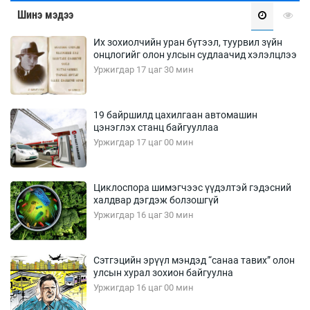
Шинэ мэдээ
Их зохиолчийн уран бүтээл, туурвил зүйн
онцлогийг олон улсын судлаачид хэлэлцлээ
Уржигдар 17 цаг 30 мин
19 байршилд цахилгаан автомашин
цэнэглэх станц байгууллаа
Уржигдар 17 цаг 00 мин
Циклоспора шимэгчээс үүдэлтэй гэдэсний
халдвар дэгдэж болзошгүй
Уржигдар 16 цаг 30 мин
Сэтгэцийн эрүүл мэндэд “санаа тавих” олон
улсын хурал зохион байгуулна
Уржигдар 16 цаг 00 мин