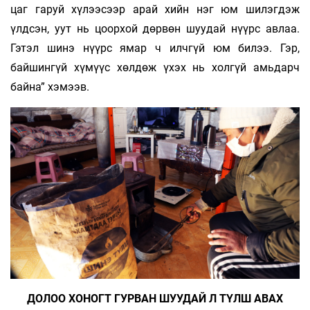
цаг гаруй хүлээсээр арай хийн нэг юм шилэгдэж
үлдсэн, уут нь цоорхой дөрвөн шуудай нүүрс авлаа.
Гэтэл шинэ нүүрс ямар ч илчгүй юм билээ. Гэр,
байшингүй хүмүүс хөлдөж үхэх нь холгүй амьдарч
байна” хэмээв.
ДОЛОО ХОНОГТ ГУРВАН ШУУДАЙ Л ТҮЛШ АВАХ