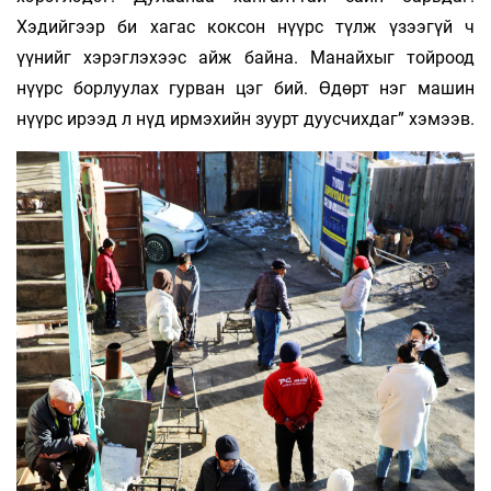
Хэдийгээр би хагас коксон нүүрс түлж үзээгүй ч
үүнийг хэрэглэхээс айж байна. Манайхыг тойроод
нүүрс борлуулах гурван цэг бий. Өдөрт нэг машин
нүүрс ирээд л нүд ирмэхийн зуурт дуусчихдаг” хэмээв.