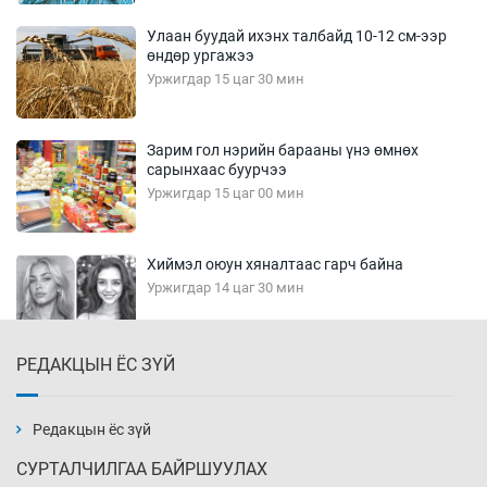
Улаан буудай ихэнх талбайд 10-12 см-ээр
өндөр ургажээ
Уржигдар 15 цаг 30 мин
Зарим гол нэрийн барааны үнэ өмнөх
сарынхаас буурчээ
Уржигдар 15 цаг 00 мин
Хиймэл оюун хяналтаас гарч байна
Уржигдар 14 цаг 30 мин
РЕДАКЦЫН ЁС ЗҮЙ
Эмэгтэйчүүд Бээжин, эрэгтэйчүүд Японд
бэлтгэл базаахаар хилийн дээс алхлаа
Уржигдар 14 цаг 00 мин
Редакцын ёс зүй
СУРТАЛЧИЛГАА БАЙРШУУЛАХ