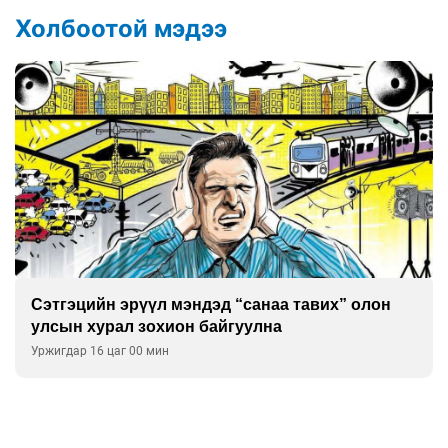
Холбоотой мэдээ
Сэтгэцийн эрүүл мэндэд “санаа тавих” олон
улсын хурал зохион байгуулна
Уржигдар 16 цаг 00 мин