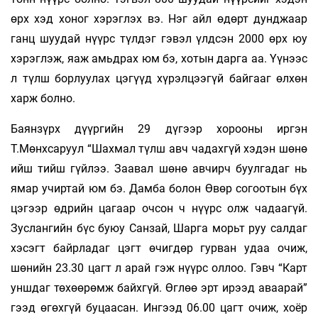
өрх хэд хоног хэрэглэх вэ. Нэг айл өдөрт дунджаар
ганц шуудай нүүрс түлдэг гэвэл үлдсэн 2000 өрх юу
хэрэглэж, яаж амьдрах юм бэ, хотын дарга аа. Үүнээс
л түлш борлуулах цэгүүд хүрэлцээгүй байгааг өлхөн
харж болно.
Баянзүрх дүүргийн 29 дүгээр хорооны иргэн
Т.Мөнхсаруул “Шахмал түлш авч чадахгүй хэдэн шөнө
ийш тийш гүйлээ. Заавал шөнө авчирч буулгадаг нь
ямар учиртай юм бэ. Дамба болон Өвөр согоотын бүх
цэгээр өдрийн цагаар очсон ч нүүрс олж чадаагүй.
Зуслангийн бүс буюу Санзай, Шарга морьт руу салдаг
хэсэгт байрладаг цэгт өчигдөр гурван удаа очиж,
шөнийн 23.30 цагт л арай гэж нүүрс оллоо. Гэвч “Карт
уншдаг төхөөрөмж байхгүй. Өглөө эрт ирээд аваарай”
гээд өгөхгүй буцаасан. Ингээд 06.00 цагт очиж, хоёр