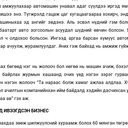
ил амжуулахаар автомашин унавал адаг сүүлдээ иргэд ям
ишээ энэ. Түгжрэлд гацаж цаг хугацаагаараа хохирч, энд
ашиныхаа эд ангийг эвдэнэ. Аль эсвэл нүдний гэм бол
нбаатарт авто зогсоолын асуудал шүдний өвчин болсон. 
оол ч олдохоо больсон. Ингээд аргаа барсан хүмүүс авт
аар ачуулж, журамлуулдаг. Ачих гэж байхад нь амжиж гүй
ах бөгөөд нэг нь жолооч бол нөгөө нь машин ачиж, бэхэл
д байрлах журмын хашаанд очих үед нэгэн зэрэг гурв
н нэгэн жолооч “Та нараас болж хамаг ажлаа алдлаа. Хү
ол ачилтын компанийнхан ийм байдалд хэдийн дасчихсан у
а ав” гэх аж.
Д ИВЭЭГДСЭН БИЗНЕС
ахдаа зөөж шилжүүлсний хураамж болох 60 мянган төгрөг