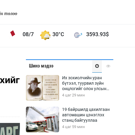
йн төлөө
08/7
30°C
3593.93
$
Соёл урлаг
Шинэ мэдээ
ой хөгжлийн зорилго -
Сонгодог урлаг
хийг
Их зохиолчийн уран
Ардын урлаг
бүтээл, туурвил зүйн
онцлогийг олон улсын
Дүрслэх урлаг
судлаачид хэлэлцлээ
4 цаг 29 мин
Өв соёл
таг
Кино урлаг
19 байршилд цахилгаан
автомашин цэнэглэх
 орчин
Цирк
станц байгууллаа
ол
4 цаг 59 мин
Рок поп, хип хоп
энд