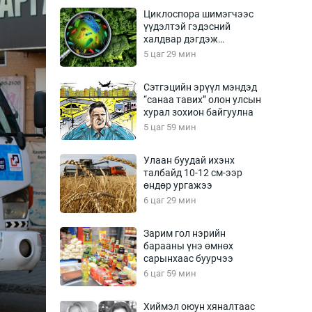
Урлагтай яриа
Циклоспора шимэгчээс
өрчил
үүдэлтэй гэдэсний
халдвар дэгдэж
энд-Эрхэм баян
болзошгүй
5 цаг 29 мин
Сэтгэцийн эрүүл мэндэд
“санаа тавих” олон улсын
хүний үг
хурал зохион байгуулна
5 цаг 59 мин
Улаан буудай ихэнх
талбайд 10-12 см-ээр
ага
Бусад
өндөр ургажээ
6 цаг 29 мин
Фото
сурвалжлагч
Видео
Зарим гол нэрийн
Инфографик
барааны үнэ өмнөх
сарынхаас буурчээ
Санал асуулга
6 цаг 59 мин
Хиймэл оюун хяналтаас