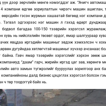
д үүн дээр зөрчлийн мөнгө нэмэгддэг аж. “Ачигч автома
14 компани өдгөө зориулалтын чирэгч машин ашиглан, 
эд өөрсдийн гэсэн журмын хашаатай бөгөөд нэг компани 
. Тэгвэл эдгээрээс нэг машин л гэхэд өдөрт дунджаа
ж бодвол багадаа 100-150 тээврийн хэрэгсэл журамлаж,
дэн хувь нь нийслэлийн төсөвт ордог, ямар шалгуураар ху
 ачих явцдаа иргэдийн машиныг эвдэж хэмхэлсэн ч хох
 дөрвөн дугуйндаа хөтлөгчтэй машиныг хүчээр ачсанаас б
г байна. Гэвч ямар тээврийн хэрэгслийг хэрхэн зөөж ш
компаниуд “даам” гарч, жирийн иргэд цаг зав, хөрөнгө м
элийн авто замын түгжрэлийг бууруулах зорилгоор анх ба
 компанийнхны далд бизнес цэцэглэх хэрэгсэл болсон гэм
 ч төр тоодоггүй байх нь.