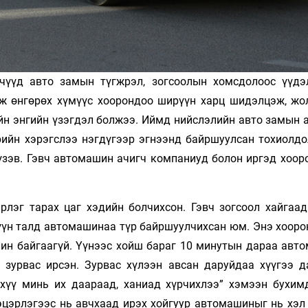
чүүд авто замын түгжрэл, зогсоолын хомсдолоос үүдэ
рж өнгөрөх хүмүүс хоорондоо ширүүн харц шидэлцэж, жо
ийн энгийн үзэгдэл болжээ. Иймд нийслэлийн авто замын 
врийн хэрэгслээ нэгдүгээр эгнээнд байршуулсан тохиолдо
үзэв. Гэвч автомашин ачигч компаниуд болон иргэд хоор
рлэг тарах цаг хэдийн болчихсон. Гэвч зогсоол хайгаад
зүүн талд автомашинаа түр байршуулчихсан юм. Энэ хооро
шин байгаагүй. Үүнээс хойш бараг 10 минутын дараа авт
зурвас ирсэн. Зурвас хүлээн авсан даруйдаа хүүгээ д
хүү минь их даараад, ханиад хүрчихлээ” хэмээн бухим
эцэрлэгээс нь авчхаад ирэх хойгуур автомашиныг нь хэл 