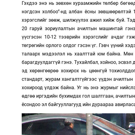
Гэхдээ энэ нь зөвхөн хураамжийн төлбөр бөгөө
нэгдсэн холбоо”-нд албан ёсны зөвшөөрөлтэй 
хэрэгслийг зөөж, шилжүүлэх ажил хийж буй. Т
20 гаруй зориулалтын ачилтын машинтай гэнэ
үүсгэсэн 10-12 тээврийн хэрэгслийг ачдаг гэ
төгрөгийн орлого олдог гэсэн үг. Гэвч үүний хэ
талаарх мэдээлэл нь хаалттай юм байна. Мөн
барагдуулдаггүй гэнэ. Тухайлбал, хойноо, эсвэл
эд хөрөнгөөрөө хохирох нь цөөнгүй тохиолддо
стандарт, журам хангалтгүйгээс үүдэн ачилтын 
хохироод үлдэж байна. Уг нь энэ журмыг нийсл
өдгөө иргэдийн бухимдах гол шалтгаан, ачилтын
ёсондоо эл байгууллагууд ийн дураараа авирласан