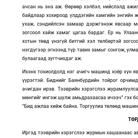
ачсан нь энэ аж. Өөрөөр хэлбэл, нийслэлд аж
байдлаар хохироод үлддэгийн хамгийн энгийн ж
ухаж, сэндийлсэн замаар дэржгэнэж явсаар м
зогсоол хайж хамаг цагаа бардаг. Ер нь Улаа
хотын төвд үнэгүй битгий хэл төлбөртэй зогс
нэгдүгээр эгнээнд түр тавих замыг сонгож, улм
булаагаад зугтчихдаг аж.
Ихэнх тохиолдолд нэг ачигч машинд хоёр хүн яв
үүрэгтэй. Биднийг Баянбүрдийн тойрог орчим
ачигдан ирэв. Тээврийн хэрэгслээ журамлуулса
мөнгийг ингэж шулж амьдрахаасаа ичээч” гэх б
“Бид ажлаа хийж байна. Торгуулиа төлөөд машина
ТӨР
Иргэд тээврийн хэрэгслээ журмын хашаанаас ав