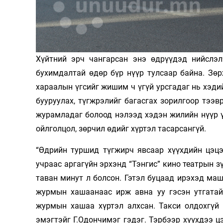
Олимп 2024
Хүйтний эрч чангарсан энэ өдрүүдэд нийслэл
бухимдалтай өдөр бүр нүүр тулсаар байна. Зө
хараалын үгсийг жишим ч үгүй урсгадаг нь хэд
бууруулах, түгжрэлийг багасгах зорилгоор тээ
журамладаг болоод нэлээд хэдэн жилийн нүүр 
ойлголцол, зөрчил өдийг хүртэл тасарсангүй.
“Өдрийн туршид түгжирч явсаар хүүхдийн цэцэ
учраас аргагүйн эрхэнд “Тэнгис” кино театрын 
таван минут л болсон. Гэтэл буцаад ирэхэд ма
журмын хашаанаас ирж авна уу гэсэн утгатай 
журмын хашаа хүртэл алхсан. Такси олдохгүй 
эмэгтэйг Г.Одончимэг гэдэг. Тэрбээр хүүхдээ ц