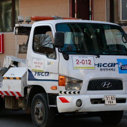
Ханш
Хэрэг з
Эрэлттэй мэдээ
Эрүүл м
Хууль ёс
Хүмүүс
Албаны 
Бусад
Life style
Ярилцл
Зөвлөгөө
Хоймор
Өнөөдрийн тухай
Уншигч-
өл