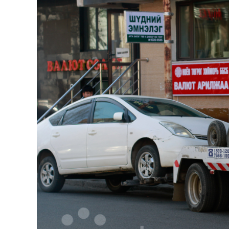
126-гийн НЭГ
Ертөнц
Спорт
Нийгэм
Бөх
Техник технологи
Сагсан бөмбөг
Шинжлэх ухаан
Хөлбөмбөг
Сонин хачин
Олимпын төрөл
Дэлхийн монгол
Тулааны спорт
Олимпын бус төр