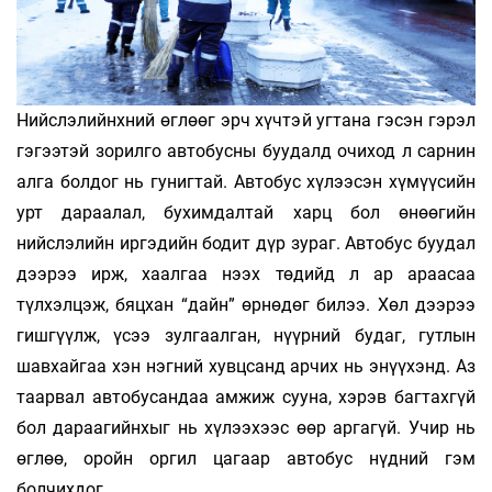
Нийслэлийнхний өглөөг эрч хүчтэй угтана гэсэн гэрэл
гэгээтэй зорилго автобусны буудалд очиход л сарнин
алга болдог нь гунигтай. Автобус хүлээсэн хүмүүсийн
урт дараалал, бухимдалтай харц бол өнөөгийн
нийслэлийн иргэдийн бодит дүр зураг. Автобус буудал
дээрээ ирж, хаалгаа нээх төдийд л ар араасаа
түлхэлцэж, бяцхан “дайн” өрнөдөг билээ. Хөл дээрээ
гишгүүлж, үсээ зулгаалган, нүүрний будаг, гутлын
шавхайгаа хэн нэгний хувцсанд арчих нь энүүхэнд. Аз
таарвал автобусандаа амжиж сууна, хэрэв багтахгүй
бол дараагийнхыг нь хүлээхээс өөр аргагүй. Учир нь
өглөө, оройн оргил цагаар автобус нүдний гэм
болчихдог.