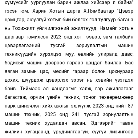
хүмүүсийг уурлуулан барин ажлаа хийсээр л байна”
гэсэн юм. Харин Хотын дарга Х.Нямбаатар “Цэвэр
цэмцгэр, аюулгүй хотыг бий болгох гол тулгуур багана
нь Тохижилт үйлчилгээний ажилтнууд. Намайг хотын
даргаар томилсон 2023 онд хог тээвэр, зам талбайн
цэвэрлэгээний тусгай зориулалтын машин
техникүүдийн хүрэлцээ муу, өвлийн улиралд давс,
бодисыг машин дээрээс гараар цацдаг байлаа. Бас
явган замын цас, мөсийг гараар болон цохиураар
цохих, шүүрдэж цэвэрлэх зэрэг нь хэвийн үзэгдэл
байв. Тиймээс эл хандлагыг халж, гар ажиллагааг
багасгаж, орчин үеийн техник, тоног төхөөрөмжөөр
парк шинэчлэл хийх ажлыг эхлүүлж, 2023 онд нийт 87
машин техник, 2025 онд 241 тусгай зориулалтын
машин техник худалдан авсан. Эдгээрийг таван
жилийн хугацаанд, урьдчилгаагүй, хүүгүй лизингээр