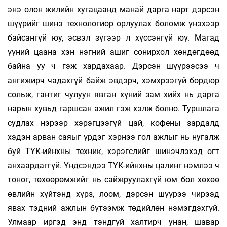
энэ олон жилийн хугацаанд манай дарга нарт дэрсэн
шүүрийг шинэ технологиор орлуулах боломж үнэхээр
байсангүй юу, эсвэл зүгээр л хүссэнгүй юү. Магад
үүний цаана хэн нэгний ашиг сонирхол хөндөгдөөд
байна уу ч гэж хардахаар. Дэрсэн шүүрээсээ ч
ангижирч чадахгүй байж эвдэрч, хэмхрээгүй бордюр
сольж, гантиг чулуун явган хүний зам хийх нь дарга
нарын хувьд гаршсан ажил гэж хэлж болно. Туршлага
судлах нэрээр хэрэгцээгүй цай, кофены зардалд
хэдэн арван саяыг үрдэг хэрнээ гол ажлыг нь нугалж
буй ТҮК-ийнхны техник, хэрэгслийг шинэчлэхэд огт
анхаардаггүй. Үндсэндээ ТҮК-ийнхны цалинг нэмлээ ч
тоног, төхөөрөмжийг нь сайжруулахгүй юм бол хөхөө
өвлийн хүйтэнд хүрз, лоом, дэрсэн шүүрээ чирээд
явах тэдний ажлын бүтээмж төдийлөн нэмэгдэхгүй.
Улмаар иргэд энд тэндгүй халтирч унан, шавар