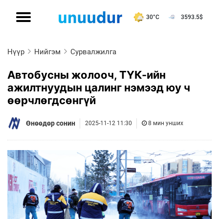
30°C
3593.5
$
Нүүр
Нийгэм
Сурвалжилга
Автобусны жолооч, ТҮК-ийн
ажилтнуудын цалинг нэмээд юу ч
өөрчлөгдсөнгүй
Өнөөдөр сонин
2025-11-12 11:30
8 мин унших