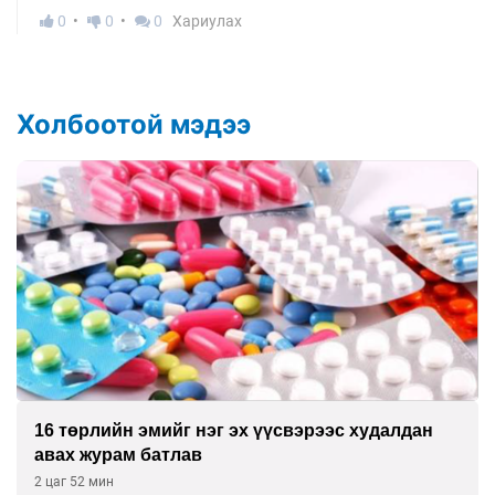
0
0
0
Хариулах
Холбоотой мэдээ
16 төрлийн эмийг нэг эх үүсвэрээс худалдан
авах журам батлав
2 цаг 52 мин