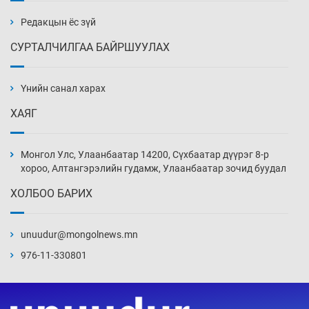
авах журам батлав
2 цаг 52 мин
Редакцын ёс зүй
СУРТАЛЧИЛГАА БАЙРШУУЛАХ
Бүх төрлийн шатахууны гаалийн татварыг
тэглэлээ
Үнийн санал харах
3 цаг 7 мин
ХАЯГ
Найман гол үерийн түвшин давж, хоёр нь
аюултай хэмжээнд хүрчээ
Монгол Улс, Улаанбаатар 14200, Сүхбаатар дүүрэг 8-р
3 цаг 37 мин
хороо, Алтангэрэлийн гудамж, Улаанбаатар зочид буудал
ХОЛБОО БАРИХ
Монгол Улс дундаас дээш орлоготой
орнуудын тоонд багтав
unuudur@mongolnews.mn
4 цаг 7 мин
976-11-330801
Сошиал хийрхэлд “барьцаалагдсан” сайд,
дарга нарын туйлшрал
4 цаг 37 мин