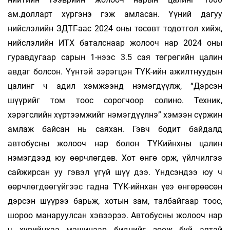
ам.долларт хүргэнэ гэж амласан. Үүний дагуу
нийслэлийн ЗДТГ-аас 2024 оны төсөвт тодотгол хийж,
нийслэлийн ИТХ баталснаар жолооч нар 2024 оны
гуравдугаар сарын 1-нээс 3.5 сая төгрөгийн цалин
авдаг болсон. Үүнтэй зэрэгцэн ТҮК-ийн ажилтнуудын
цалинг ч адил хэмжээнд нэмэгдүүлж, “Дэрсэн
шүүрийг том тоос сорогчоор солино. Техник,
хэрэгслийн хүртээмжийг нэмэгдүүлнэ” хэмээн сүржин
амлаж байсан нь саяхан. Гэвч бодит байдалд
автобусны жолооч нар болон ТҮКийнхны цалин
нэмэгдээд юу өөрчлөгдөв. Хот өнгө орж, үйлчилгээ
сайжирсан уу гэвэл үгүй шүү дээ. Үндсэндээ юу ч
өөрчлөгдөөгүйгээс гадна ТҮК-ийнхан үеэ өнгөрөөсөн
дэрсэн шүүрээ барьж, хотын зам, талбайгаар тоос,
шороо манаруулсан хэвээрээ. Автобусны жолооч нар
ч хувийнхаа машинаар биднийг зөөж буй аятай