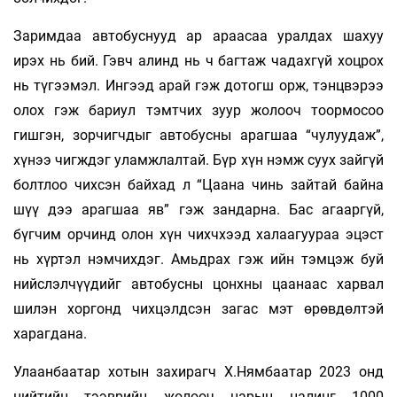
Заримдаа автобуснууд ар араасаа уралдах шахуу
ирэх нь бий. Гэвч алинд нь ч багтаж чадахгүй хоцрох
нь түгээмэл. Ингээд арай гэж дотогш орж, тэнцвэрээ
олох гэж бариул тэмтчих зуур жолооч тоормосоо
гишгэн, зорчигчдыг автобусны арагшаа “чулуудаж”,
хүнээ чигждэг уламжлалтай. Бүр хүн нэмж суух зайгүй
болтлоо чихсэн байхад л “Цаана чинь зайтай байна
шүү дээ арагшаа яв” гэж зандарна. Бас агааргүй,
бүгчим орчинд олон хүн чихчхээд халаагуураа эцэст
нь хүртэл нэмчихдэг. Амьдрах гэж ийн тэмцэж буй
нийслэлчүүдийг автобусны цонхны цаанаас харвал
шилэн хоргонд чихцэлдсэн загас мэт өрөвдөлтэй
харагдана.
Улаанбаатар хотын захирагч Х.Нямбаатар 2023 онд
нийтийн тээврийн жолооч нарын цалинг 1000