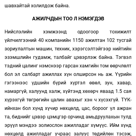
шавхайтай холилдож байна.
АЖИЛЧДЫН ТОО Л НЭМЭГДЭВ
Нийслэлийн хэмжээнд одоогоор тохижилт
үйлчилгээний 40 компанийн 1150 ажилтан 102 тусгай
зориулалтын машин, техник, хэрэгсэлтэйгээр нийтийн
эзэмшлийн гудамж, талбайг цэвэрлэж байна. Тэгвэл
тэдний цалинг нэмснээр гарсан хамгийн том өөрчлөлт
бол эл салбарт ажиллах хүн олширсон нь аж. Үүрийн
гэгээнээс үдшийн бүрий хүртэл өвөл, зун, хавар,
намаргүй, халуунд халж, хүйтэнд хөхөрч яваад 1.5 сая
хүрэхгүй төгрөгийн цалин авахыг хэн ч хүсэхгүй. ТҮК-
ийнхан бол хүнд хүчир нөхцөлд, цас, бороог үл ажран
та, биднийг цэвэр цэмцгэр орчинд амьдруулахын тулд
эрүүл мэндээ золиослон ажилладаг хүмүүс. Ийм хүнд
нөхцөлд ажилладаг учраас залуус төдийлөн тэсэж,