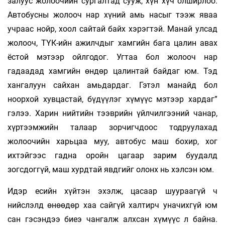
залуус жолоочийн сургалтад сууж, хүн хүч олширлоо.
Автобусны жолооч нар хүний амь насыг тээж яваа
учраас нойр, хоол сайтай байх хэрэгтэй. Манай улсад
жолооч, ТҮК-ийн ажилчдыг хамгийн бага цалин авах
ёстой мэтээр ойлгодог. Угтаа бол жолооч нар
гадаадад хамгийн өндөр цалинтай байдаг юм. Тэд
хангалуун сайхан амьдардаг. Гэтэл манайд бол
ноорхой хувцастай, бүдүүлэг хүмүүс мэтээр хардаг”
гэлээ. Харин нийтийн тээврийн үйлчилгээний чанар,
хүртээмжийн талаар зорчигчдоос тодруулахад
жолоочийн харьцаа муу, автобус маш бохир, хог
ихтэйгээс гадна оройн цагаар зарим буудалд
зогсдоггүй, маш хурдтай явдгийг олонх нь хэлсэн юм.
Идэр есийн хүйтэн эхэлж, цасаар шуураагүй ч
нийслэлд өнөөдөр хаа сайгүй халтирч уначихгүй юм
сан гэсэндээ биеэ чангалж алхсан хүмүүс л байна.