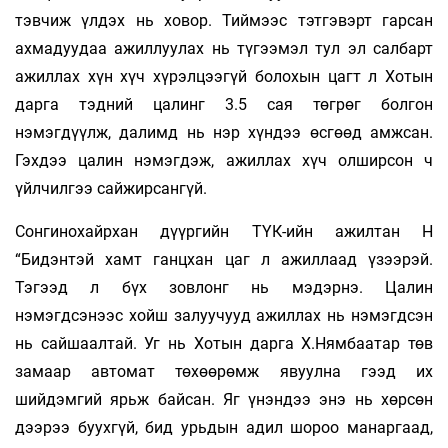
тэвчиж үлдэх нь ховор. Тиймээс тэтгэвэрт гарсан
ахмадуудаа ажиллуулах нь түгээмэл тул эл салбарт
ажиллах хүн хүч хүрэлцээгүй болохын цагт л Хотын
дарга тэдний цалинг 3.5 сая төгрөг болгон
нэмэгдүүлж, далимд нь нэр хүндээ өсгөөд амжсан.
Гэхдээ цалин нэмэгдэж, ажиллах хүч олширсон ч
үйлчилгээ сайжирсангүй.
Сонгинохайрхан дүүргийн ТҮК-ийн ажилтан Н
“Бидэнтэй хамт ганцхан цаг л ажиллаад үзээрэй.
Тэгээд л бүх зовлонг нь мэдэрнэ. Цалин
нэмэгдсэнээс хойш залуучууд ажиллах нь нэмэгдсэн
нь сайшаалтай. Уг нь Хотын дарга Х.Нямбаатар төв
замаар автомат төхөөрөмж явуулна гээд их
шийдэмгий ярьж байсан. Яг үнэндээ энэ нь хөрсөн
дээрээ буухгүй, бид урьдын адил шороо манаргаад,