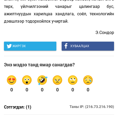
төрх, үйлчилгээний чанарыг цалингаар бус,
ажилтнуудын харилцаа хандлага, соёл, технологийн
дэвшлээр тодорхойлох учиртай.
Э.Сондор
ЖИРГЭХ
ХУВААЛЦАХ
Энэ мэдээ танд ямар санагдав?
0
0
0
0
0
0
Сэтгэгдэл: (1)
Таны IP: (216.73.216.190)