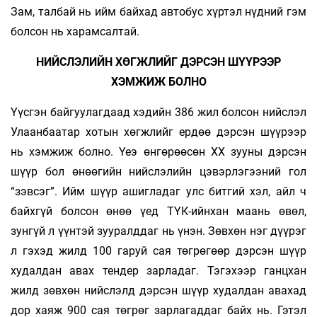
Зам, талбай нь ийм байхад автобус хүртэл нүдний гэм
болсон нь харамсалтай.
НИЙСЛЭЛИЙН ХӨГЖЛИЙГ ДЭРСЭН ШҮҮРЭЭР
ХЭМЖИЖ БОЛНО
Үүсгэн байгуулагдаад хэдийн 386 жил болсон нийслэл
Улаанбаатар хотын хөгжлийг ердөө дэрсэн шүүрээр
нь хэмжиж болно. Үеэ өнгөрөөсөн XX зууны дэрсэн
шүүр бол өнөөгийн нийслэлийн цэвэрлэгээний гол
“зэвсэг”. Ийм шүүр ашигладаг улс битгий хэл, айл ч
байхгүй болсон өнөө үед ТҮК-ийнхан маань өвөл,
зунгүй л үүнтэй зууралддаг нь үнэн. Зөвхөн нэг дүүрэг
л гэхэд жилд 100 гаруй сая төгрөгөөр дэрсэн шүүр
худалдан авах тендер зарладаг. Тэгэхээр ганцхан
жилд зөвхөн нийслэлд дэрсэн шүүр худалдан авахад
дор хаяж 900 сая төгрөг зарлагаддаг байх нь. Гэтэл