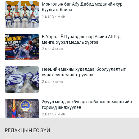
Монголын баг Абу Дабид медалийн хур
буулгаж байна
1 цаг 37 мин
Б.Учрал, Ё.Пүрэвдаш нар Азийн АШТ-д
мөнгө, хүрэл медаль хүртэв
2 цаг 4 мин
Нөөцийн махны худалдаа, борлуулалтыг
хянах систем нэвтрүүлнэ
2 цаг 7 мин
Эрүүл мэндээс бусад салбарыг хэмнэлтийн
горимд шилжүүлэв
2 цаг 37 мин
РЕДАКЦЫН ЁС ЗҮЙ
16 төрлийн эмийг нэг эх үүсвэрээс худалдан