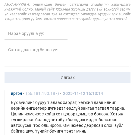
АНХААРУУЛГА: Уншигчдын бичсэн сэтгэгдэлд unuudur.mn хариуцлага
хүлээхгүй болно. Манай сайт ХХЗХ-ны журмын дагуу зүй зохисгүй зарим
үг, хэллэгийг хязгаарласан тул Та сэтгэгдэл бичихдээ бусдын эрх ашгийг
хүндэтгэн үзнэ үү. Хэм хэмжээ зөрчсөн сэтгэгдлийг админ устгах эрхтэй.
Илгээх
иргэн
(66.181.190.187)
2025-11-12 16:13:14
Бүх зүйлийг буруу т алаас хардаг, хөгжил дэвшилийг
өөрийн өнгцөгөөр дүгнэдэг өөдгүй зангаа татвал таарна.
Цалин нэмснээс хойш хот цэвэр цэмцгэр болсон. Хотын
түгжирлээс болоод автобус бөөндөж ирдэг болохоос
автобусын тоо олширсон. Өмнөхөөс дээрдсэн олон зүйл
байгаа шүү. Үүнийг бичигч тэнэг минь