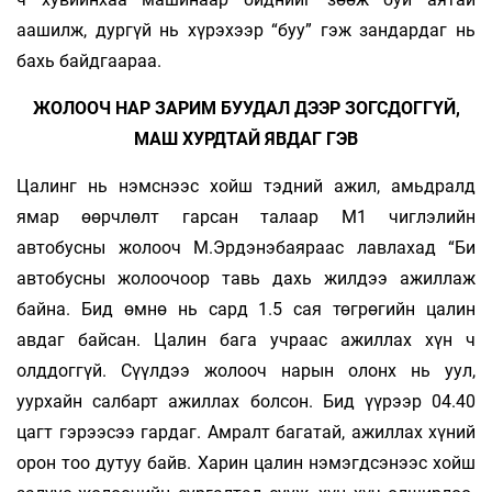
аашилж, дургүй нь хүрэхээр “буу” гэж зандардаг нь
бахь байдгаараа.
ЖОЛООЧ НАР ЗАРИМ БУУДАЛ ДЭЭР ЗОГСДОГГҮЙ,
МАШ ХУРДТАЙ ЯВДАГ ГЭВ
Цалинг нь нэмснээс хойш тэдний ажил, амьдралд
ямар өөрчлөлт гарсан талаар М1 чиглэлийн
автобусны жолооч М.Эрдэнэбаяраас лавлахад “Би
автобусны жолоочоор тавь дахь жилдээ ажиллаж
байна. Бид өмнө нь сард 1.5 сая төгрөгийн цалин
авдаг байсан. Цалин бага учраас ажиллах хүн ч
олддоггүй. Сүүлдээ жолооч нарын олонх нь уул,
уурхайн салбарт ажиллах болсон. Бид үүрээр 04.40
цагт гэрээсээ гардаг. Амралт багатай, ажиллах хүний
орон тоо дутуу байв. Харин цалин нэмэгдсэнээс хойш