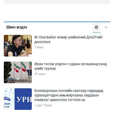
Шинэ мэдээ
Ж.Лхагвабат өсвөр үеийнхний ДАШТ-ийг
дэнсэлнэ
7 мин
Иран тэсэж үлдсэн ч удаан хугацаанд хүнд
үеийг туулна
37 мин
Боловсролын зээлийн сангаар гадаадад
суралцагчдын амьжиргааны зардлын
хэмжээг шинэчлэн тогтоох нь
1 цаг 7 мин