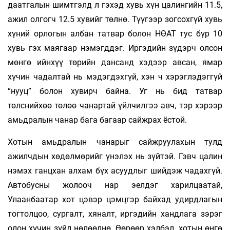
даатгалын шимтгэлд л гэхэд хувь хүн цалингийн 11.5,
ажил олгогч 12.5 хувийг төлнө. Түүгээр зогсохгүй хувь
хүний орлогын албан татвар болон НӨАТ тус бүр 10
хувь гэх маягаар нэмэгддэг. Иргэдийн зүдэрч олсон
мөнгө ийнхүү төрийн дансанд хэдээр авсан, ямар
хүчин чадалтай нь мэдэгдэхгүй, хэн ч хэрэглэдэггүй
“нууц” болон хувирч байна. Уг нь бид татвар
төлснийхөө төлөө чанартай үйлчилгээ авч, тэр хэрээр
амьдралын чанар бага багаар сайжрах ёстой.
Хотын амьдралын чанарыг сайжруулахын тулд
ажилчдын хөдөлмөрийг үнэлэх нь зүйтэй. Гэвч цалин
нэмэх ганцхан алхам бүх асуудлыг шийдэж чадахгүй.
Автобусны жолооч нар эелдэг харилцаатай,
Улаанбаатар хот цэвэр цэмцгэр байхад удирдлагын
тогтолцоо, сургалт, хяналт, иргэдийн хандлага зэрэг
олон хүчин зүйл нөлөөлнө. Өөрөөр хэлбэл, хотын өнгө