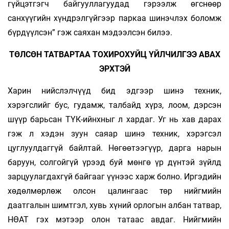
гүйцэтгэгч байгууллагуудад гэрээлж өгснөөр
санхүүгийн хүндрэлгүйгээр паркаа шинэчлэх боломж
бүрдүүлсэн” гэж саяхан мэдээлсэн билээ.
ТӨЛСӨН ТАТВАРТАА ТОХИРОХУЙЦ ҮЙЛЧИЛГЭЭ АВАХ
ЭРХТЭЙ
Харин нийслэлчүүд бид эдгээр шинэ техник,
хэрэгслийг бус, гудамж, талбайд хүрз, лоом, дэрсэн
шүүр барьсан ТҮК-ийнхныг л хардаг. Уг нь хав дарах
гэж л хэдэн зуун саяар шинэ техник, хэрэгсэл
цуглуулдаггүй байлтай. Нөгөөтээгүүр, дарга нарын
баруун, солгойгүй үрээд буй мөнгө үр дүнтэй зүйлд
зарцуулагдахгүй байгааг үүнээс харж болно. Иргэдийн
хөдөлмөрлөж олсон цалингаас төр нийгмийн
даатгалын шимтгэл, хувь хүний орлогын албан татвар,
НӨАТ гэх мэтээр олон татаас авдаг. Нийгмийн