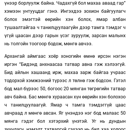
үнээр борлуулж байна. Чадахгүй бол махаа аваад гар”
хэмээн унтууцдаг гэнэ. Ингэхдээ зохион байгуулагч
болох эмэгтэй өөрийн хэн болох, ямар албан
тушаалтайгаа ч танилцуулаагүйн дээр тамга тэмдэг ч
үгүй цаасан дээр гарын үсэг зуруулж, зарсан малынх
нь толгойн тоогоор бодож, мөнгө авчээ.
Архангай аймгаас хоёр хоногийн өмнө ирсэн нэгэн
иргэн “Бидэнд анхнаасаа татвар авна гэж хэлээгүй.
Бид айлын хашаанд ирж, махаа зарж байгаа учраас
тодорхой хэмжээний түрээс л төлнө гэж бодсон. Гэтэл
бод мал бүрээс 50, богоос 20 мянган төгрөгийн татвар
авч байна. Бас мөнгө хураасан хүн өөрийн хэн болохоо
ч танилцуулаагүй. Ямар ч тамга тэмдэггүй цаас
авчраад л мөнгө авсан. Яг үнэндээ нэг бод малаас 50
мянга гэдэг бол хэтэрхий үнэтэй. Уг нь дундын
зуучлагч, нэмэлт татваргүй гэхээр нь бид хаа холоос