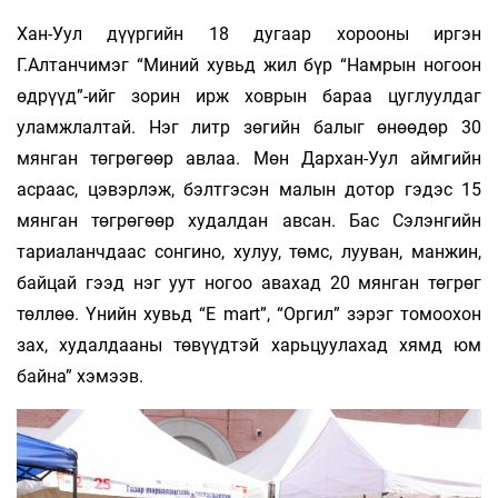
Хан-Уул дүүргийн 18 дугаар хорооны иргэн
Г.Алтанчимэг “Миний хувьд жил бүр “Намрын ногоон
өдрүүд”-ийг зорин ирж ховрын бараа цуглуулдаг
уламжлалтай. Нэг литр зөгийн балыг өнөөдөр 30
мянган төгрөгөөр авлаа. Мөн Дархан-Уул аймгийн
асраас, цэвэрлэж, бэлтгэсэн малын дотор гэдэс 15
мянган төгрөгөөр худалдан авсан. Бас Сэлэнгийн
тариаланчдаас сонгино, хулуу, төмс, лууван, манжин,
байцай гээд нэг уут ногоо авахад 20 мянган төгрөг
төллөө. Үнийн хувьд “E mart”, “Оргил” зэрэг томоохон
зах, худалдааны төвүүдтэй харьцуулахад хямд юм
байна” хэмээв.