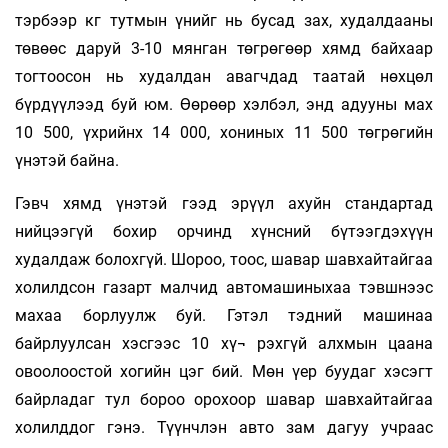
тэрбээр кг тутмын үнийг нь бусад зах, худалдааны
төвөөс даруй 3-10 мянган төгрөгөөр хямд байхаар
тогтоосон нь худалдан авагчдад таатай нөхцөл
бүрдүүлээд буй юм. Өөрөөр хэлбэл, энд адууны мах
10 500, үхрийнх 14 000, хониных 11 500 төгрөгийн
үнэтэй байна.
Гэвч хямд үнэтэй гээд эрүүл ахуйн стандартад
нийцээгүй бохир орчинд хүнсний бүтээгдэхүүн
худалдаж болохгүй. Шороо, тоос, шавар шавхайтайгаа
холилдсон газарт малчид автомашиныхаа тэвшнээс
махаа борлуулж буй. Гэтэл тэдний машинаа
байрлуулсан хэсгээс 10 хү¬ рэхгүй алхмын цаана
овоолоостой хогийн цэг бий. Мөн үер буудаг хэсэгт
байрладаг тул бороо орохоор шавар шавхайтайгаа
холилддог гэнэ. Түүнчлэн авто зам дагуу учраас