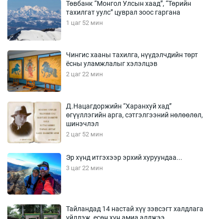
Төвбанк “Монгол Улсын хаад”, “Төрийн
тахилгат уулс” цуврал зоос гаргана
1 цаг 52 мин
Чингис хааны тахилга, нүүдэлчдийн төрт
ёсны уламжлалыг хэлэлцэв
2 цаг 22 мин
Д.Нацагдоржийн “Харанхуй хад”
өгүүллэгийн арга, сэтгэлгээний нөлөөлөл,
шинэчлэл
2 цаг 52 мин
Эр хүнд итгэхээр эрхий хуруундаа...
3 цаг 22 мин
Тайландад 14 настай хүү зэвсэгт халдлага
үйлдэж, есөн хүн амиа алджээ