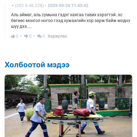
(202.9.46.228)
2025-09-26 11:45:42
Аль аймаг, аль сумынх гэдэг хаягаа тавих хэрэгтэй. эс
бөгөөс монгол ногоо гээд хужаагийн хор зарж байж мэднэ
шүү дээ....
0
0
0
Хариулах
Холбоотой мэдээ