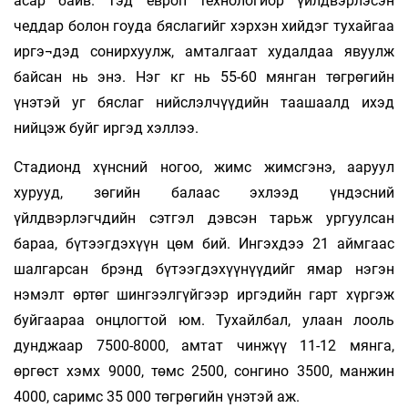
асар байв. Тэд европ технологиор үйлдвэрлэсэн
чеддар болон гоуда бяслагийг хэрхэн хийдэг тухайгаа
иргэ¬дэд сонирхуулж, амталгаат худалдаа явуулж
байсан нь энэ. Нэг кг нь 55-60 мянган төгрөгийн
үнэтэй уг бяслаг нийслэлчүүдийн таашаалд ихэд
нийцэж буйг иргэд хэллээ.
Стадионд хүнсний ногоо, жимс жимсгэнэ, ааруул
хурууд, зөгийн балаас эхлээд үндэсний
үйлдвэрлэгчдийн сэтгэл дэвсэн тарьж ургуулсан
бараа, бүтээгдэхүүн цөм бий. Ингэхдээ 21 аймгаас
шалгарсан брэнд бүтээгдэхүүнүүдийг ямар нэгэн
нэмэлт өртөг шингээлгүйгээр иргэдийн гарт хүргэж
буйгаараа онцлогтой юм. Тухайлбал, улаан лооль
дунджаар 7500-8000, амтат чинжүү 11-12 мянга,
өргөст хэмх 9000, төмс 2500, сонгино 3500, манжин
4000, саримс 35 000 төгрөгийн үнэтэй аж.