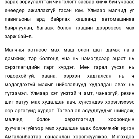
зарах зориулалттай чингэлэгт засвар хийж буй учраас
өнөөдөр ажиллахгүй гэсэн юм. Улмаар малчид уг
павильоны ард байрлах хашаанд автомашинаа
байрлуулан, багааж болон тэвшин дээрээсээ мах
зарж бай¬в.
Малчны хотноос мах маш олон шат дамж лага
дамжиж, тэр болгонд үнэ нь нэмэгдсээр эцэст нь
хэрэглэгчдийн гарт хүрдэг. Мөн гарал үүсэл нь
тодорхойгүй, хаана, хэрхэн хадгалсан нь ч
мэдэгдэхгүй махыг нийслэлчүүд худалдан авах нь
түгээмэл. Улмаар хэт үнэтэй ч амт, чанаргүй, резин
шиг хатуу мах худалдан авч, хүнсэндээ хэрэглэхээс
өөр аргагүйд хүрдэг. Тэгвэл эл асуудлуудыг шийдэж,
малчид болон хэрэглэгчид хоорондын
зуучлагчгүйгээр мах худалдан авах боломжийг иргэн
Амгаланбаатар санаачлан хэрэгжүүлжээ. Ингэхдээ