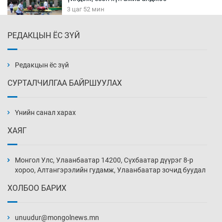
3 цаг 52 мин
РЕДАКЦЫН ЁС ЗҮЙ
Хүннү рок буюу монгол онгод
4 цаг 22 мин
Редакцын ёс зүй
СУРТАЛЧИЛГАА БАЙРШУУЛАХ
Сарьсан багваахайнууд голын эрэг дагуух
барилга, байгууламжийн дээвэрт үүрлэжээ
Үнийн санал харах
4 цаг 52 мин
ХАЯГ
Цагдаагийн алба хаагчийг мөргөж зугтсан
этгээдийг илрүүлэв
Монгол Улс, Улаанбаатар 14200, Сүхбаатар дүүрэг 8-р
5 цаг 22 мин
хороо, Алтангэрэлийн гудамж, Улаанбаатар зочид буудал
ХОЛБОО БАРИХ
Нүүрс-пиролизийн үйлдвэр байгуулах
тогтоолын төслийг батлав
unuudur@mongolnews.mn
5 цаг 52 мин