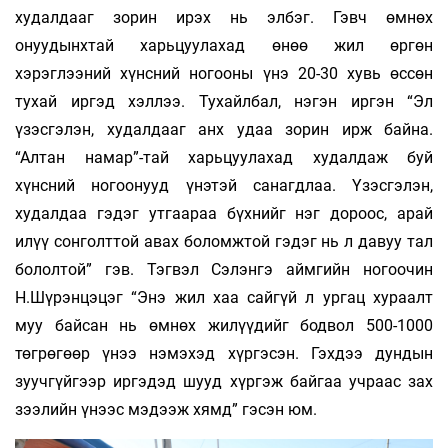
худалдааг зорин ирэх нь элбэг. Гэвч өмнөх
онуудынхтай харьцуулахад өнөө жил өргөн
хэрэглээний хүнсний ногооны үнэ 20-30 хувь өссөн
тухай иргэд хэллээ. Тухайлбал, нэгэн иргэн “Эл
үзэсгэлэн, худалдааг анх удаа зорин ирж байна.
“Алтан намар”-тай харьцуулахад худалдаж буй
хүнсний ногоонууд үнэтэй санагдлаа. Үзэсгэлэн,
худалдаа гэдэг утгаараа бүхнийг нэг дороос, арай
илүү сонголттой авах боломжтой гэдэг нь л давуу тал
бололтой” гэв. Тэгвэл Сэлэнгэ аймгийн ногоочин
Н.Шүрэнцэцэг “Энэ жил хаа сайгүй л ургац хураалт
муу байсан нь өмнөх жилүүдийг бодвол 500-1000
төгрөгөөр үнээ нэмэхэд хүргэсэн. Гэхдээ дундын
зуучгүйгээр иргэдэд шууд хүргэж байгаа учраас зах
зээлийн үнээс мэдээж хямд” гэсэн юм.