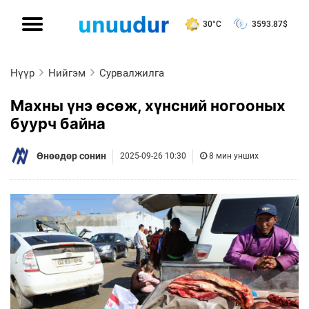
30°C
3593.87
$
Нүүр
Нийгэм
Сурвалжилга
Махны үнэ өсөж, хүнсний ногооных
буурч байна
Өнөөдөр сонин
2025-09-26 10:30
8 мин унших