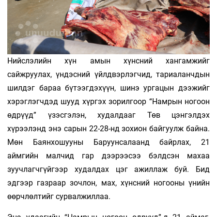
Нийслэлийн хүн амын хүнсний хангамжийг
сайжруулах, үндэсний үйлдвэрлэгчид, тариаланчдын
шилдэг бараа бүтээгдэхүүн, шинэ ургацын дээжийг
хэрэглэгчдэд шууд хүргэх зорилгоор “Намрын ногоон
өдрүүд” үзэсгэлэн, худалдааг Төв цэнгэлдэх
хүрээлэнд энэ сарын 22-28-нд зохион байгуулж байна.
Мөн Баянхошууны Баруунсалаанд байрлах, 21
аймгийн малчид гар дээрээсээ бэлдсэн махаа
зуучлагчгүйгээр худалдах цэг ажиллаж буй. Бид
эдгээр газраар зочлон, мах, хүнсний ногооны үнийн
өөрчлөлтийг сурвалжиллаа.