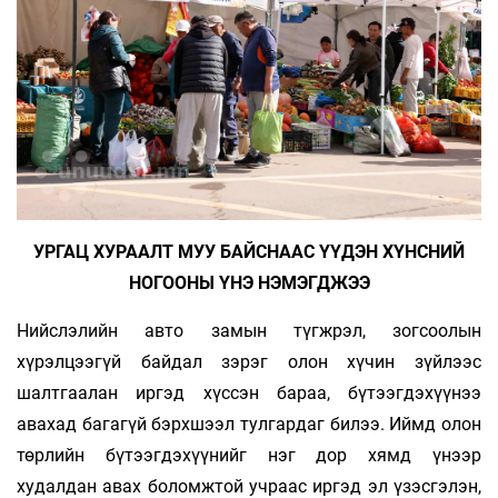
УРГАЦ ХУРААЛТ МУУ БАЙСНААС ҮҮДЭН ХҮНСНИЙ
НОГООНЫ ҮНЭ НЭМЭГДЖЭЭ
Нийслэлийн авто замын түгжрэл, зогсоолын
хүрэлцээгүй байдал зэрэг олон хүчин зүйлээс
шалтгаалан иргэд хүссэн бараа, бүтээгдэхүүнээ
авахад багагүй бэрхшээл тулгардаг билээ. Иймд олон
төрлийн бүтээгдэхүүнийг нэг дор хямд үнээр
худалдан авах боломжтой учраас иргэд эл үзэсгэлэн,