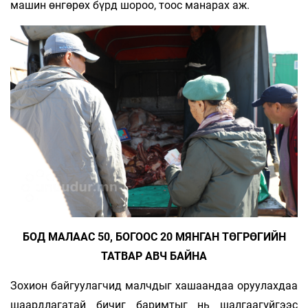
машин өнгөрөх бүрд шороо, тоос манарах аж.
БОД МАЛААС 50, БОГООС 20 МЯНГАН ТӨГРӨГИЙН
ТАТВАР АВЧ БАЙНА
Зохион байгуулагчид малчдыг хашаандаа оруулахдаа
шаардлагатай бичиг баримтыг нь шалгаагүйгээс