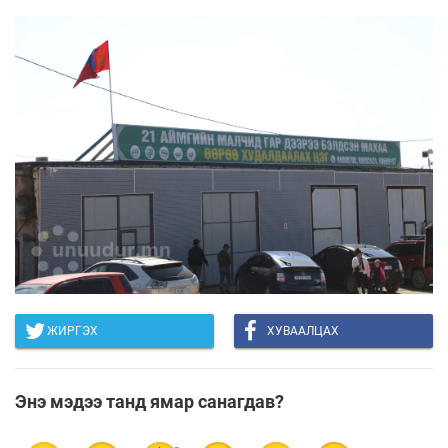
ЖИРГЭХ
ХУВААЛЦАХ
Энэ мэдээ танд ямар санагдав?