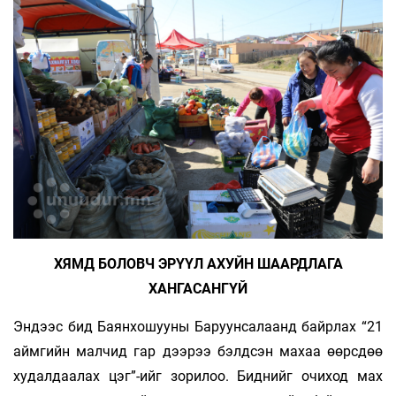
ХЯМД БОЛОВЧ ЭРҮҮЛ АХУЙН ШААРДЛАГА
ХАНГАСАНГҮЙ
Эндээс бид Баянхошууны Баруунсалаанд байрлах “21
аймгийн малчид гар дээрээ бэлдсэн махаа өөрсдөө
худалдаалах цэг”-ийг зорилоо. Биднийг очиход мах