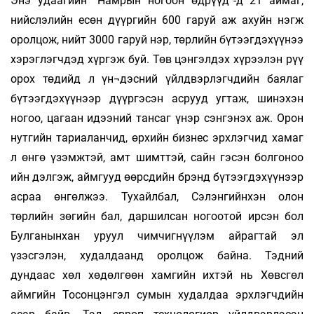
Энэ удаагийн “Намрын ногоон өдрүүд”-д 21 аймаг,
нийслэлийн есөн дүүргийн 600 гаруй аж ахуйн нэгж
оролцож, нийт 3000 гаруй нэр, төрлийн бүтээгдэхүүнээ
хэрэглэгчдэд хүргэж буй. Төв цэнгэлдэх хүрээлэн рүү
орох төдийд л үн¬дэсний үйлдвэрлэгчдийн баялаг
бүтээгдэхүүнээр дүүргэсэн асрууд угтаж, шинэхэн
ногоо, цагаан идээний тансаг үнэр сэнгэнэх аж. Орон
нутгийн тариаланчид, өрхийн бизнес эрхлэгчид хамаг
л өнгө үзэмжтэй, амт шимттэй, сайн гэсэн болгоноо
ийн дэлгэж, аймгууд өөрсдийн брэнд бүтээгдэхүүнээр
асраа өнгөлжээ. Тухайлбал, Сэлэнгийнхэн олон
төрлийн зөгийн бал, даршилсан ногоотой ирсэн бол
Булганынхан уруул чимчигнүүлэм айрагтай эл
үзэсгэлэн, худалдаанд оролцож байна. Тэдний
дундаас хөл хөдөлгөөн хамгийн ихтэй нь Хөвсгөл
аймгийн Тосонцэнгэл сумын худалдаа эрхлэгчдийн