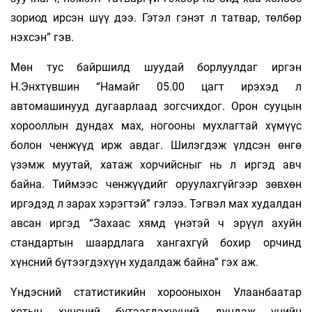
зориод ирсэн шүү дээ. Гэтэл гэнэт л татвар, төлбөр
нэхсэн” гэв.
Мөн тус байршилд шуудай борлуулдаг иргэн
Н.Энхтүвшин “Намайг 05.00 цагт ирэхэд л
автомашинууд дугаарлаад зогсчихдог. Орон сууцын
хорооллын дундах мах, ногооны мухлагтай хүмүүс
болон ченжүүд ирж авдаг. Шилэгдэж үлдсэн өнгө
үзэмж муутай, хатаж хорчийсныг нь л иргэд авч
байна. Тиймээс ченжүүдийг оруулахгүйгээр зөвхөн
иргэдэд л зарах хэрэгтэй” гэлээ. Тэгвэл мах худалдан
авсан иргэд “Захаас хямд үнэтэй ч эрүүл ахуйн
стандартын шаардлага хангахгүй бохир орчинд
хүнсний бүтээгдэхүүн худалдаж байна” гэх аж.
Үндэсний статистикийн хорооныхон Улаанбаатар
хотын хүнсний бүтээгдэхүүний дундаж үнийн