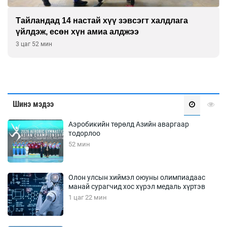
Сарьсан багваахайнууд голын эрэг дагуух
барилга, байгууламжийн дээвэрт үүрлэжээ
4 цаг 52 мин
Шинэ мэдээ
Аэробикийн төрөлд Азийн аваргаар
тодорлоо
52 мин
Олон улсын хиймэл оюуны олимпиадаас
манай сурагчид хос хүрэл медаль хүртэв
1 цаг 22 мин