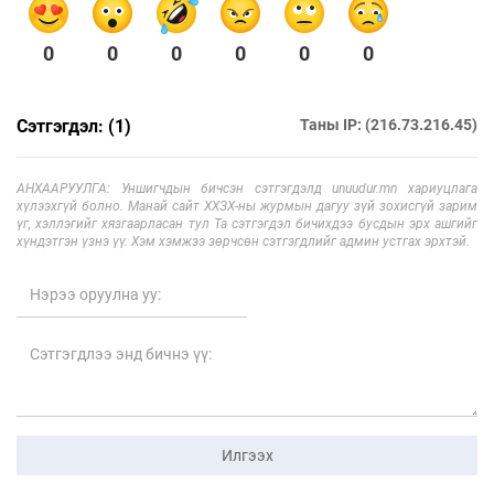
0
0
0
0
0
0
Сэтгэгдэл: (1)
Таны IP: (216.73.216.45)
АНХААРУУЛГА: Уншигчдын бичсэн сэтгэгдэлд unuudur.mn хариуцлага
хүлээхгүй болно. Манай сайт ХХЗХ-ны журмын дагуу зүй зохисгүй зарим
үг, хэллэгийг хязгаарласан тул Та сэтгэгдэл бичихдээ бусдын эрх ашгийг
хүндэтгэн үзнэ үү. Хэм хэмжээ зөрчсөн сэтгэгдлийг админ устгах эрхтэй.
Илгээх