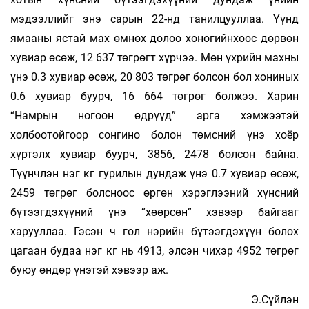
мэдээллийг энэ сарын 22-нд танилцууллаа. Үүнд
ямааны ястай мах өмнөх долоо хоногийнхоос дөрвөн
хувиар өсөж, 12 637 төгрөгт хүрчээ. Мөн үхрийн махны
үнэ 0.3 хувиар өсөж, 20 803 төгрөг болсон бол хониных
0.6 хувиар буурч, 16 664 төгрөг болжээ. Харин
“Намрын ногоон өдрүүд” арга хэмжээтэй
холбоотойгоор сонгино болон төмсний үнэ хоёр
хүртэлх хувиар буурч, 3856, 2478 болсон байна.
Түүнчлэн нэг кг гурилын дундаж үнэ 0.7 хувиар өсөж,
2459 төгрөг болсноос өргөн хэрэглээний хүнсний
бүтээгдэхүүний үнэ “хөөрсөн” хэвээр байгааг
харууллаа. Гэсэн ч гол нэрийн бүтээгдэхүүн болох
цагаан будаа нэг кг нь 4913, элсэн чихэр 4952 төгрөг
буюу өндөр үнэтэй хэвээр аж.
Э.Сүйлэн