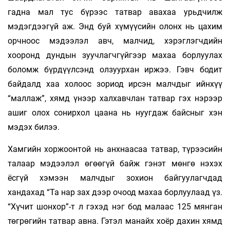
гадна мал тус бүрээс татвар авахаа урьдчилж
мэдэгдээгүй аж. Энд буй хүмүүсийн олонх нь цахим
орчноос мэдээлэл авч, малчид, хэрэглэгчдийн
хооронд дундын зуучлагчгүйгээр махаа борлуулах
боломж бүрдүүлсэнд олзуурхан иржээ. Гэвч бодит
байдалд хаа холоос зориод ирсэн малчдыг ийнхүү
“маллаж”, хямд үнээр халхавчлан татвар гэх нэрээр
ашиг олох сонирхол цаана нь нуугдаж байсныг хэн
мэдэх билээ.
Хамгийн хоржоонтой нь анхнаасаа татвар, түрээсийн
талаар мэдээлэл өгөөгүй байж гэнэт мөнгө нэхэх
ёсгүй хэмээн малчдыг зохион байгуулагчдад
хандахад “Та нар зах дээр очоод махаа борлуулаад үз.
“Хүчит шонхор”-т л гэхэд нэг бод малаас 125 мянган
төгрөгийн татвар авна. Гэтэл манайх хоёр дахин хямд