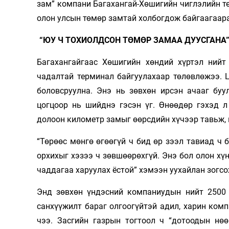
зам” компани Багахангай-Хөшигийн чиглэлийн 
олон улсын төмөр замтай холбогдож байгаагаар
“ЮУ Ч ТОХИОЛДСОН ТӨМӨР ЗАМАА ДУУСГАНА”
Багахангайгаас Хөшигийн хөндий хүртэл нийт
чадалтай терминал байгуулахаар төлөвлөжээ. 
боловсруулна. Энэ нь зөвхөн ирсэн ачааг буул
цогцоор нь шийднэ гэсэн үг. Өнөөдөр гэхэд л
долоон километр замыг өөрсдийн хүчээр тавьж, 
“Төрөөс мөнгө өгөөгүй ч бид өр зээл тавиад ч
орхихыг хэзээ ч зөвшөөрөхгүй. Энэ бол олон хү
чаддагаа харуулах ёстой” хэмээн уухайлан зогсо
Энд зөвхөн үндэсний компаниудын нийт 2500 
санхүүжилт бараг олгоогүйтэй адил, харин ком
чээ. Засгийн газрын тогтоол ч “дотоодын нөө