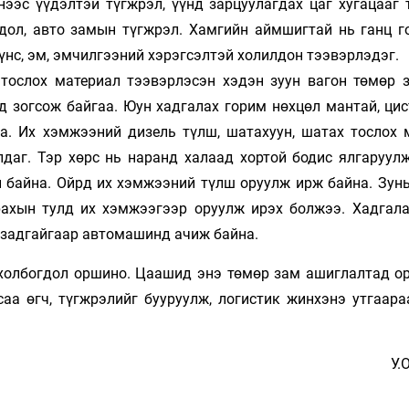
нээс үүдэлтэй түгжрэл, үүнд зарцуулагдах цаг хугацааг 
дол, авто замын түгжрэл. Хамгийн аймшигтай нь ганц г
үнс, эм, эмчилгээний хэрэгсэлтэй холилдон тээвэрлэдэг.
 тослох материал тээвэрлэсэн хэдэн зуун вагон төмөр 
д зогсож байгаа. Юун хадгалах горим нөхцөл мантай, цис
. Их хэмжээний дизель түлш, шатахуун, шатах тослох 
лдаг. Тэр хөрс нь наранд халаад хортой бодис ялгаруулж
н байна. Ойрд их хэмжээний түлш оруулж ирж байна. Зун
ахын тулд их хэмжээгээр оруулж ирэх болжээ. Хадгала
 задгайгаар автомашинд ачиж байна.
 холбогдол оршино. Цаашид энэ төмөр зам ашиглалтад ор
саа өгч, түгжрэлийг бууруулж, логистик жинхэнэ утгаара
У.