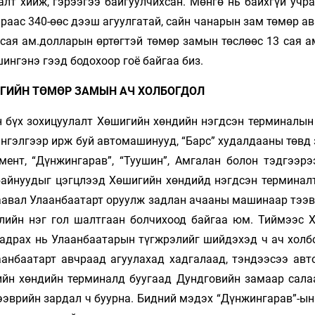
лт хийж, гэрээгээ байгуулчихсан. Мөнгө нь байхгүй учра
чраас 340-өөс дээш агуулгатай, сайн чанарын зам төмөр ав
 сая ам.долларын өртөгтэй төмөр замын төслөөс 13 сая а
шингэнэ гээд бодохоор гоё байгаа биз.
ГИЙН ТӨМӨР ЗАМЫН АЧ ХОЛБОГДОЛ
н бүх зохицуулалт Хөшигийн хөндийн нэгдсэн терминалын
ингэлгээр ирж буй автомашинууд, “Барс” худалдааны төвд
емент, “Дүнжингарав”, “Туушин”, Амгалан болон тэдгээрэ
лбайнуудыг цэгцлээд Хөшигийн хөндийд нэгдсэн терминал
 заавал Улаанбаатарт оруулж задлан ачааны машинаар тээ
лийн нэг гол шалтгаан болчихоод байгаа юм. Тиймээс 
задрах нь Улаанбаатарын түгжрэлийг шийдэхэд ч ач холб
аанбаатарт авчраад агуулахад хадгалаад, тэндээсээ ав
ийн хөндийн терминалд буугаад Дундговийн замаар сала
ээврийн зардал ч буурна. Бидний мэдэх “Дүнжингарав”-ын