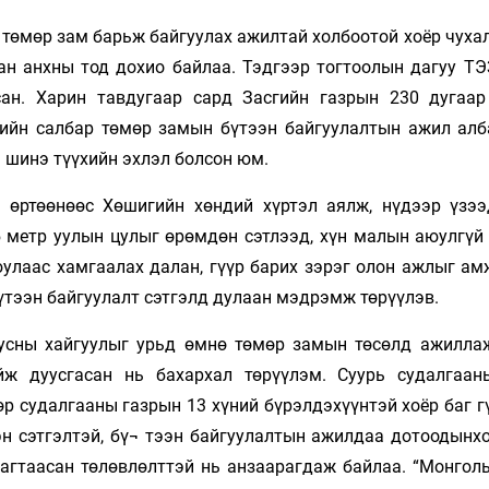
 төмөр зам барьж байгуулах ажилтай холбоотой хоёр чуха
ан анхны тод дохио байлаа. Тэдгээр тогтоолын дагуу ТЭЗ
сан. Харин тавдугаар сард Засгийн газрын 230 дугаар
лийн салбар төмөр замын бүтээн байгуулалтын ажил алб
н шинэ түүхийн эхлэл болсон юм.
 өртөөнөөс Хөшигийн хөндий хүртэл аялж, нүдээр үзээ
уб метр уулын цулыг өрөмдөн сэтлээд, хүн малын аюулгүй
юулаас хамгаалах далан, гүүр барих зэрэг олон ажлыг ам
бүтээн байгуулалт сэтгэлд дулаан мэдрэмж төрүүлэв.
, усны хайгуулыг урьд өмнө төмөр замын төсөлд ажилла
йж дуусгасан нь бахархал төрүүлэм. Суурь судалгаа
р судалгааны газрын 13 хүний бүрэлдэхүүнтэй хоёр баг г
эн сэтгэлтэй, бү¬ тээн байгуулалтын ажилдаа дотоодынхо
багтаасан төлөвлөлттэй нь анзаарагдаж байлаа. “Монгол