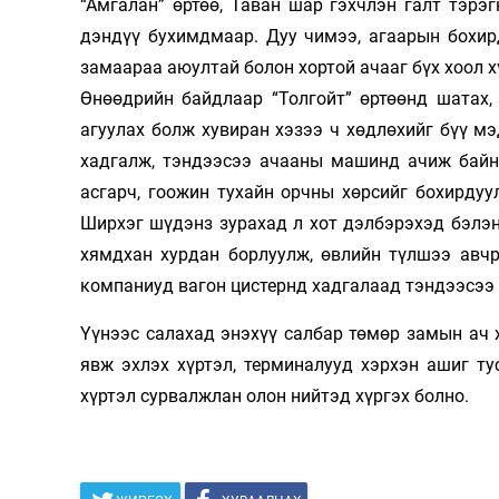
“Амгалан” өртөө, Таван шар гэхчлэн галт тэрэг
дэндүү бухимдмаар. Дуу чимээ, агаарын бохир
замаараа аюултай болон хортой ачааг бүх хоол х
Өнөөдрийн байдлаар “Толгойт” өртөөнд шатах,
агуулах болж хувиран хэзээ ч хөдлөхийг бүү мэ
хадгалж, тэндээсээ ачааны машинд ачиж байна
асгарч, гоожин тухайн орчны хөрсийг бохирдуу
Ширхэг шүдэнз зурахад л хот дэлбэрэхэд бэлэ
хямдхан хурдан борлуулж, өвлийн түлшээ авчр
компаниуд вагон цистернд хадгалаад тэндээсээ
Үүнээс салахад энэхүү салбар төмөр замын ач
явж эхлэх хүртэл, терминалууд хэрхэн ашиг ту
хүртэл сурвалжлан олон нийтэд хүргэх болно.