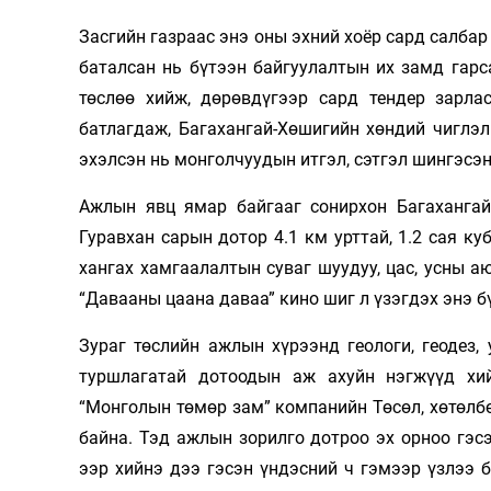
Олимп 2024
Засгийн газраас энэ оны эхний хоёр сард салбар
баталсан нь бүтээн байгуулалтын их замд гарс
төслөө хийж, дөрөвдүгээр сард тендер зарла
батлагдаж, Багахангай-Хөшигийн хөндий чиглэ
эхэлсэн нь монголчуудын итгэл, сэтгэл шингэсэ
Ажлын явц ямар байгааг сонирхон Багахангай
Гуравхан сарын дотор 4.1 км урттай, 1.2 сая к
хангах хамгаалалтын суваг шуудуу, цас, усны а
“Давааны цаана даваа” кино шиг л үзэгдэх энэ 
Зураг төслийн ажлын хүрээнд геологи, геодез
туршлагатай дотоодын аж ахуйн нэгжүүд хи
“Монголын төмөр зам” компанийн Төсөл, хөтөлбө
байна. Тэд ажлын зорилго дотроо эх орноо гэс
ээр хийнэ дээ гэсэн үндэсний ч гэмээр үзлээ 