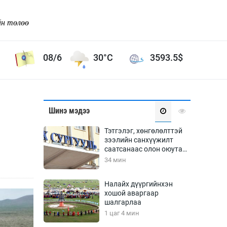
йн төлөө
08/6
30°C
3593.5
$
Соёл урлаг
Шинэ мэдээ
ой хөгжлийн зорилго -
Сонгодог урлаг
Тэтгэлэг, хөнгөлөлттэй
Ардын урлаг
зээлийн санхүүжилт
саатсанаас олон оюутан
Дүрслэх урлаг
төлбөрийн дарамтад
34 мин
Өв соёл
оров
таг
Кино урлаг
Налайх дүүргийнхэн
хошой аваргаар
 орчин
Цирк
шалгарлаа
ол
1 цаг 4 мин
Рок поп, хип хоп
энд