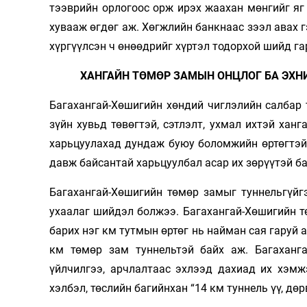
тээврийн орлогоос орж ирэх жаахан мөнгийг яг
хувааж өгдөг аж. Хөгжлийн банкнаас зээл авах г
хүргүүлсэн ч өнөөдрийг хүртэл тодорхой шийд га
ХАНГАЙН ТӨМӨР ЗАМЫН ОНЦЛОГ БА ЭХН
Багахангай-Хөшигийн хөндий чиглэлийн салбар т
зүйн хувьд төвөгтэй, сэтлэлт, ухмал ихтэй хан
харьцуулахад дундаж буюу боломжийн өртөгтэй
давж байсантай харьцуулбал асар их зөрүүтэй ба
Багахангай-Хөшигийн төмөр замыг туннельгүйг
ухаалаг шийдэл болжээ. Багахангай-Хөшигийн т
барих нэг км тутмын өртөг нь найман сая гаруй 
км төмөр зам туннельтэй байх аж. Багаханг
үйлчилгээ, арчлалтаас эхлээд дахиад их хэмж
хэлбэл, төслийн багийнхан “14 км туннель үү, дөр