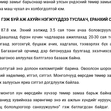
төмөр замыг барьснаар манай улсын үндэсний төмөр замы
аа маш чухал ач холбогдолтой юм.
 ГЭЖ БУЙ АЖ АХУЙН НЭГЖҮҮДДЭЭ ТУСЛААЧ, ЕРАНХИЙ 
 87.8 км. Эхний ээлжид 3.5 сая тонн ачаа боловсруул
Цаашлаад бүрэн хүчин чадлаараа ажиллахад 20-30 сая т
гаад зогсохгүй, буцааж ачих, хадгалах, тээвэрлэх бүх 
 Багахангай орчимд дэр бетонуудаа буулгаад эхэлчихсэ
вагоноо аялуулах бэлтгэлээ базааж байна.
 болтугай энэ долоон километрийг барина. Овоолсон шоро
ний хөдөлмөр, итгэл, сэтгэл. Монголчууд өөрсдөө төмөр 
х залуусын яриа сэтгэл догдлуулж байлаа.
монгол хүн өөрсдийн хүчээр төмөр замаа барьж байна
паниуд хувийнхаа хөрөнгөөр энэ их ажлын хүндийг нуруун
ц бололцоогоор санхүүжүүлнэ” гэж батлагдсан байдаг.