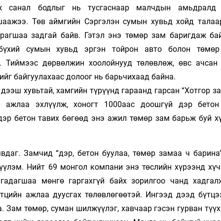
аж санал бодлыг нь тусгаснаар малчдын амьдралд 
шаажээ. Төв аймгийн Сэргэлэн сумын хувьд хойд талаа
урагшаа задгай байв. Гэтэл энэ төмөр зам баригдаж ба
бүхий сумын хувьд эргэн тойрон авто болон төмөр
. Тиймээс дөрвөлжин хоолойнууд төлөвлөж, өвс ачсан 
ийг байгуулахаас долоог нь барьчихаад байна.
дээш хувьтай, хамгийн түрүүнд гараанд гарсан “Хотгор з
н ажлаа эхлүүлж, хоногт 1000аас доошгүй дэр бетон
 дэр бетон тавих бөгөөд энэ ажил төмөр зам барьж буй х
даг. Замчид “дэр, бетон буулаа, төмөр замаа ч барина
үүлэм. Нийт 69 монгол компани энэ төслийн хүрээнд хүч
гадагшаа мөнгө гаргахгүй байх зорилгоо чанд хадгал
тцийн ажлаа дуусгах төлөвлөгөөтэй. Ингээд дээд бүтцээ
. Зам төмөр, суман шилжүүлэг, хавчаар гэсэн гурван түү