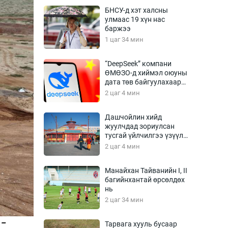
Урлагтай яриа
БНСУ-д хэт халсны
өрчил
улмаас 19 хүн нас
баржээ
энд-Эрхэм баян
1 цаг 34 мин
“DeepSeek” компани
ӨМӨЗО-д хиймэл оюуны
хүний үг
дата төв байгуулахаар
төлөвлөж байна
2 цаг 4 мин
Дашчойлин хийд
жуулчдад зориулсан
ага
Бусад
тусгай үйлчилгээ үзүүлж
эхэлжээ
2 цаг 4 мин
Фото
сурвалжлагч
Видео
Манайхан Тайванийн I, II
Инфографик
багийнхантай өрсөлдөх
нь
Санал асуулга
2 цаг 34 мин
 –
Тарвага хууль бусаар