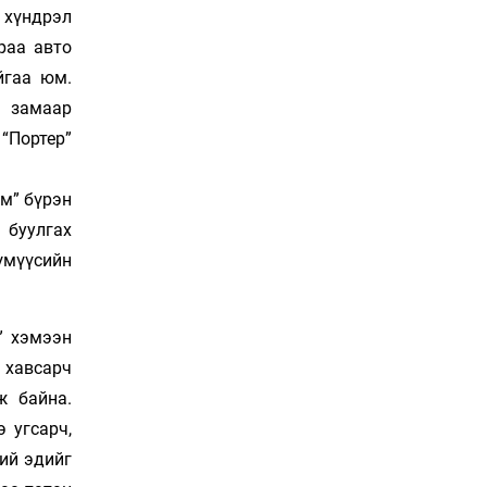
Сошиал хийрхэлд
хүндрэл
“барьцаалагдсан” сайд,
раа авто
дарга нарын туйлшрал
йгаа юм.
8 цаг 34 мин
 замаар
Боловсролын чанар
“Портер”
уруудах бүрд босгоо
намсгасаар л байх уу
9 цаг 4 мин
ам” бүрэн
 буулгах
Монгол Улсын эмэгтэй
үмүүсийн
шигшээ баг өмсгөлөө
гардан авлаа
23 цаг 33 мин
” хэмээн
К.Роналдугийн хуримд
 хавсарч
хэн уригдав
ж байна.
Өчигдөр 17 цаг 00 мин
 угсарч,
хий эдийг
“Халзан бүрэгтэй”