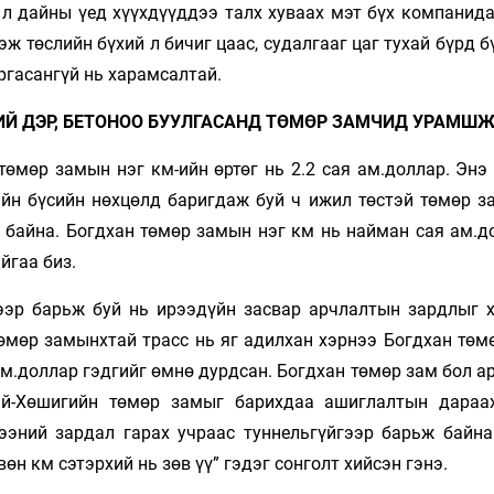
 л дайны үед хүүхдүүддээ талх хуваах мэт бүх компанида
эж төслийн бүхий л бичиг цаас, судалгааг цаг тухай бүрд 
ргасангүй нь харамсалтай.
ИЙ ДЭР, БЕТОНОО БУУЛГАСАНД ТӨМӨР ЗАМЧИД УРАМШ
өмөр замын нэг км-ийн өртөг нь 2.2 сая ам.доллар. Энэ 
гайн бүсийн нөхцөлд баригдаж буй ч ижил төстэй төмөр з
 байна. Богдхан төмөр замын нэг км нь найман сая ам.д
йгаа биз.
ээр барьж буй нь ирээдүйн засвар арчлалтын зардлыг 
өмөр замынхтай трасс нь яг адилхан хэрнээ Богдхан төм
ам.доллар гэдгийг өмнө дурдсан. Богдхан төмөр зам бол а
ай-Хөшигийн төмөр замыг барихдаа ашиглалтын дараа
ээний зардал гарах учраас туннельгүйгээр барьж байна
вөн км сэтэрхий нь зөв үү” гэдэг сонголт хийсэн гэнэ.