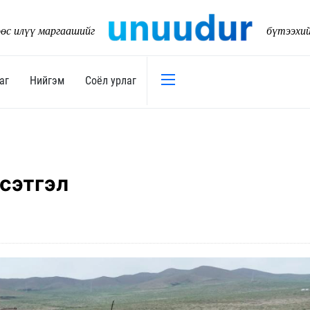
өс илүү маргаашийг
бүтээхи
аг
Нийгэм
Соёл урлаг
Эдийн засаг
Нийгэм
Төсөв
Тогтворт
 сэтгэл
17
Уул уурхай
Танилц
Хөрөнгийн зах зээл
Нийслэл
Банк санхүү
Орон ну
Хөдөө аж ахуй
Байгаль
Дэд бүтэц
Боловср
Бизнес
Эрүүл м