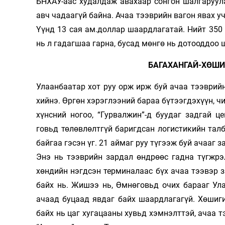
БНХАУ-аас худалдаж авахаар сонгон шалгаруула
авч чадаагүй байна. Ачаа тээврийн вагон явах у
Үүнд 13 сая ам.доллар шаардлагатай. Нийт 350
нь л гадагшаа гарна, бусад мөнгө нь дотооддоо 
БАГАХАНГАЙ-ХӨШИ
Улаанбаатар хот руу орж ирж буй ачаа тээврий
хийнэ. Өргөн хэрэглээний бараа бүтээгдэхүүн, ч
хүнсний ногоо, “Гурвалжин”-д буудаг задгай ц
говьд төлөвлөлтгүй баригдсан логистикийн та
байгаа гэсэн үг. 21 аймаг руу түгээж буй ачааг
Энэ нь тээврийн зардал өндрөөс гадна түгжрэ
хөндийн нэгдсэн терминалаас бүх ачаа тээвэр 
байх нь. Жишээ нь, Өмнөговьд очих барааг Ул
ачаад буцаад явдаг байх шаардлагагүй. Хөшиг
байх нь цаг хугацааны хувьд хэмнэлттэй, ачаа т