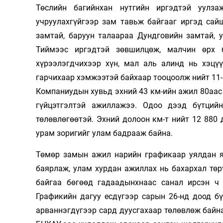
Төслийн багийнхан нутгийн иргэдтэй уулз
учруулахгүйгээр зам тавьж байгааг иргэд сай
замтай, баруун талаараа Дундговийн замтай, 
Тиймээс иргэдтэй зөвшилцөж, малчин өрх 
хүрээлэгдчихээр хүн, мал аль алинд нь хэцүү
гарчихаар хэмжээтэй байхаар тооцоолж нийт 11-
Компаниудын хувьд эхний 43 км-ийн ажил 80аас 
гүйцэтгэлтэй ажиллажээ. Одоо дээд бүтций
төлөвлөгөөтэй. Эхний долоон км-т нийт 12 880
урам зоригийг улам бадрааж байна.
Төмөр замын ажил нарийн графикаар уялдан яв
баярлаж, улам хурдан ажиллах нь бахархал төр
байгаа бөгөөд гадаадынхнаас санал ирсэн ч 
Графикийн дагуу есдүгээр сарын 26-нд доод бү
арваннэгдүгээр сард дуусгахаар төлөвлөж байна