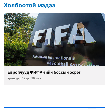
Холбоотой мэдээ
Европчууд ФИФА-гийн боссын эсрэг
Уржигдар 12 цаг 30 мин