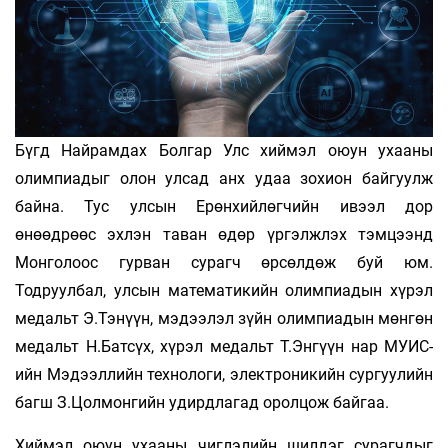
Бүгд Найрамдах Болгар Улс хиймэл оюун ухааны
олимпиадыг олон улсад анх удаа зохион байгуулж
байна. Тус улсын Ерөнхийлөгчийн ивээл дор
өнөөдрөөс эхлэн таван өдөр үргэлжлэх тэмцээнд
Монголоос гурван сурагч өрсөлдөж буй юм.
Тодруулбал, улсын математикийн олимпиадын хүрэл
медальт Э.Тэнүүн, мэдээлэл зүйн олимпиадын мөнгөн
медальт Н.Батсүх, хүрэл медальт Т.Энгүүн нар МУИС-
ийн Мэдээллийн технологи, электроникийн сургуулийн
багш З.Цолмонгийн удирдлагад оролцож байгаа.
Хиймэл оюун ухааны чиглэлийн шилдэг сурагчдыг