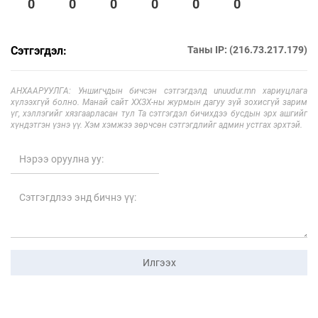
0
0
0
0
0
0
Сэтгэгдэл:
Таны IP: (216.73.217.179)
АНХААРУУЛГА: Уншигчдын бичсэн сэтгэгдэлд unuudur.mn хариуцлага
хүлээхгүй болно. Манай сайт ХХЗХ-ны журмын дагуу зүй зохисгүй зарим
үг, хэллэгийг хязгаарласан тул Та сэтгэгдэл бичихдээ бусдын эрх ашгийг
хүндэтгэн үзнэ үү. Хэм хэмжээ зөрчсөн сэтгэгдлийг админ устгах эрхтэй.
Илгээх