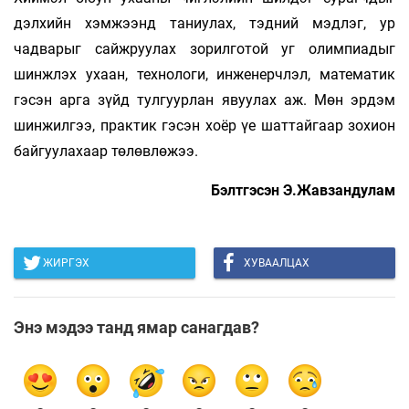
дэлхийн хэмжээнд таниулах, тэдний мэдлэг, ур
чадварыг сайжруулах зорилготой уг олимпиадыг
шинжлэх ухаан, технологи, инженерчлэл, математик
гэсэн арга зүйд тулгуурлан явуулах аж. Мөн эрдэм
шинжилгээ, практик гэсэн хоёр үе шаттайгаар зохион
байгуулахаар төлөвлөжээ.
Бэлтгэсэн Э.Жавзандулам
ЖИРГЭХ
ХУВААЛЦАХ
Энэ мэдээ танд ямар санагдав?