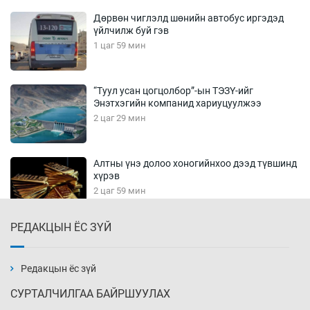
Дөрвөн чиглэлд шөнийн автобус иргэдэд
үйлчилж буй гэв
1 цаг 59 мин
“Туул усан цогцолбор”-ын ТЭЗҮ-ийг
Энэтхэгийн компанид хариуцуулжээ
2 цаг 29 мин
Алтны үнэ долоо хоногийнхоо дээд түвшинд
хүрэв
2 цаг 59 мин
РЕДАКЦЫН ЁС ЗҮЙ
Сурагчдын дүрэмт хувцасны иж бүрдэлд
поло цамц орууллаа
3 цаг 29 мин
Редакцын ёс зүй
СУРТАЛЧИЛГАА БАЙРШУУЛАХ
Шинжлэх ухаанаа хөсөр хаясан улс