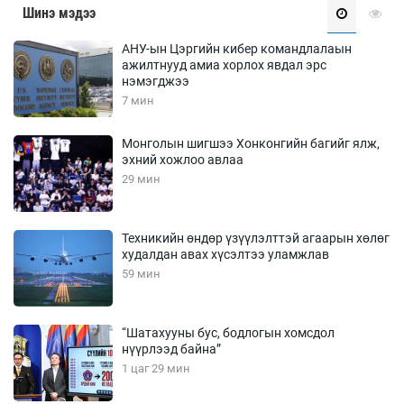
Шинэ мэдээ
АНУ-ын Цэргийн кибер командлалаын
ажилтнууд амиа хорлох явдал эрс
нэмэгджээ
7 мин
Монголын шигшээ Хонконгийн багийг ялж,
эхний хожлоо авлаа
29 мин
Техникийн өндөр үзүүлэлттэй агаарын хөлөг
худалдан авах хүсэлтээ уламжлав
59 мин
“Шатахууны бус, бодлогын хомсдол
нүүрлээд байна”
1 цаг 29 мин