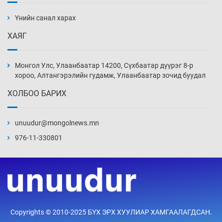
чадваргүй мэргэжилтнүүд л “үйлдвэрлэдэг”
Үнийн санал харах
3 цаг 59 мин
ХАЯГ
Аппликэйшн хөгжүүлэхийн оронд ажлаа хий,
Г.Дамдинням сайд аа
Монгол Улс, Улаанбаатар 14200, Сүхбаатар дүүрэг 8-р
4 цаг 29 мин
хороо, Алтангэрэлийн гудамж, Улаанбаатар зочид буудал
ХОЛБОО БАРИХ
Эвдэрхий замаар түрээ барьж, иргэдийнхээ
халаасыг тэмтэрч эхэллээ
unuudur@mongolnews.mn
4 цаг 59 мин
976-11-330801
Тэтгэлэг, хөнгөлөлттэй зээлийн санхүүжилт
саатсанаас олон оюутан төлбөрийн
дарамтад оров
20 цаг 29 мин
Налайх дүүргийнхэн хошой аваргаар
Copyrights © 2010-2025 БҮХ ЭРХ ХУУЛИАР ХАМГААЛАГДСАН.
шалгарлаа