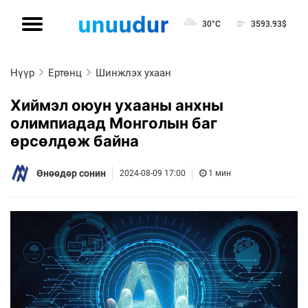
30°C
3593.93
$
Нүүр
Ертөнц
Шинжлэх ухаан
Хиймэл оюун ухааны анхны
олимпиадад Монголын баг
өрсөлдөж байна
Өнөөдөр сонин
2024-08-09 17:00
1 мин