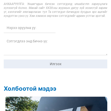
АНХААРУУЛГА: Уншигчдын бичсэн сэтгэгдэлд unuudur.mn хариуцлага
хүлээхгүй болно. Манай сайт ХХЗХ-ны журмын дагуу зүй зохисгүй зарим
үг, хэллэгийг хязгаарласан тул Та сэтгэгдэл бичихдээ бусдын эрх ашгийг
хүндэтгэн үзнэ үү. Хэм хэмжээ зөрчсөн сэтгэгдлийг админ устгах эрхтэй.
Илгээх
Холбоотой мэдээ