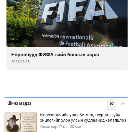
Европчууд ФИФА-гийн боссын эсрэг
2026-08-05
Шинэ мэдээ
Их зохиолчийн уран бүтээл, туурвил зүйн
онцлогийг олон улсын судлаачид хэлэлцлээ
Уржигдар 17 цаг 30 мин