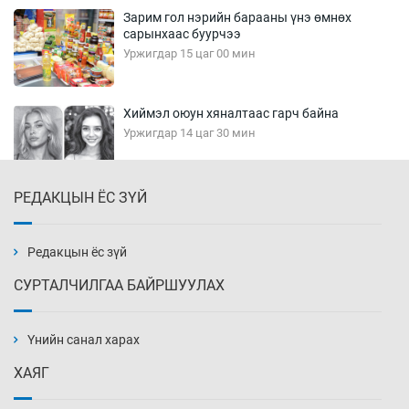
Зарим гол нэрийн барааны үнэ өмнөх
сарынхаас буурчээ
Уржигдар 15 цаг 00 мин
Хиймэл оюун хяналтаас гарч байна
Уржигдар 14 цаг 30 мин
РЕДАКЦЫН ЁС ЗҮЙ
Эмэгтэйчүүд Бээжин, эрэгтэйчүүд Японд
бэлтгэл базаахаар хилийн дээс алхлаа
Уржигдар 14 цаг 00 мин
Редакцын ёс зүй
СУРТАЛЧИЛГАА БАЙРШУУЛАХ
АНУ-ын Цэргийн кибер командлалаын
ажилтнууд амиа хорлох явдал эрс
нэмэгджээ
Үнийн санал харах
Уржигдар 13 цаг 52 мин
ХАЯГ
Монголын шигшээ Хонконгийн багийг ялж,