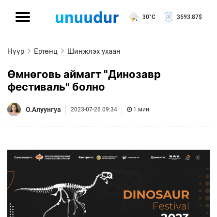
30°C
3593.87
$
Нүүр
Ертөнц
Шинжлэх ухаан
Өмнөговь аймагт "Динозавр
фестиваль" болно
О.Алуунгуа
2023-07-26 09:34
1 мин