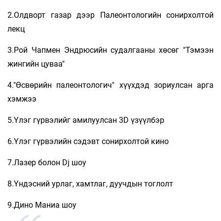
2.Олдворт газар дээр Палеонтологийн сонирхолтой
лекц
3.Рой Чапмен Эндрюсийн судалгааны хөсөг "Тэмээн
жингийн цуваа"
4."Өсвөрийн палеонтологич" хүүхдэд зориулсан арга
хэмжээ
5.Үлэг гүрвэлийг амилуулсан 3D үзүүлбэр
6.Үлэг гүрвэлийн сэдэвт сонирхолтой кино
7.Лазер болон Dj шоу
8.Үндэсний урлаг, хамтлаг, дуучдын тоглолт
9.Дино Маниа шоу