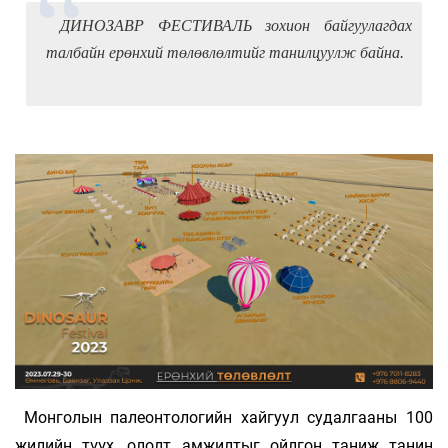
ДИНОЗАВР ФЕСТИВАЛЬ зохион байгуулагдах
талбайн ерөнхий төлөвлөлтийг танилцуулж байна.
Монголын палеонтологийн хайгуул судалгааны 100
жилийн түүх, ололт амжилтыг ойлгон таниж танин