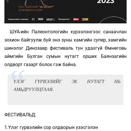
ШУА-ийн Палеонтологийн хүрээлэнгээс санаачлан
зохион байгуулж буй энэ зуны хамгийн супер, хамгийн
шинэлэг Динозавр фестиваль тун удахгүй Өмнөговь
аймгийн Булган сумын нутагт орших Баянзагийн
олдворт газарт болох гэж байна.
ҮЛЭГ ГҮРВЭЛИЙГ ЭХ НУТАГТ НЬ
АМЬДРУУЛЦГААЯ.
ФЕСТИВАЛЬД:
1.Үлэг гүрвэлийн сор олдворын үзэсгэлэн