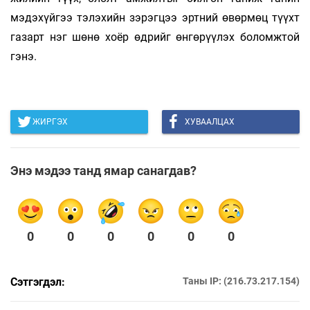
мэдэхүйгээ тэлэхийн зэрэгцээ эртний өвөрмөц түүхт
газарт нэг шөнө хоёр өдрийг өнгөрүүлэх боломжтой
гэнэ.
ЖИРГЭХ
ХУВААЛЦАХ
Энэ мэдээ танд ямар санагдав?
0
0
0
0
0
0
Сэтгэгдэл:
Таны IP: (216.73.217.154)