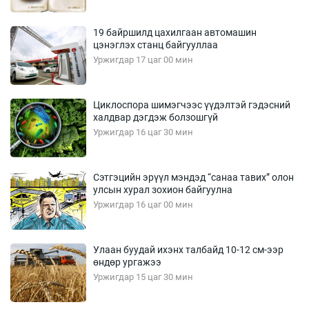
19 байршилд цахилгаан автомашин
цэнэглэх станц байгууллаа
Уржигдар 17 цаг 00 мин
Циклоспора шимэгчээс үүдэлтэй гэдэсний
халдвар дэгдэж болзошгүй
Уржигдар 16 цаг 30 мин
Сэтгэцийн эрүүл мэндэд “санаа тавих” олон
улсын хурал зохион байгуулна
Уржигдар 16 цаг 00 мин
Улаан буудай ихэнх талбайд 10-12 см-ээр
өндөр ургажээ
Уржигдар 15 цаг 30 мин