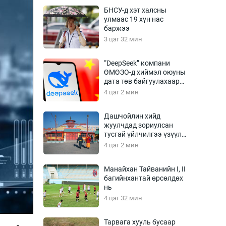
Урлагтай яриа
БНСУ-д хэт халсны
өрчил
улмаас 19 хүн нас
баржээ
энд-Эрхэм баян
3 цаг 32 мин
“DeepSeek” компани
ӨМӨЗО-д хиймэл оюуны
хүний үг
дата төв байгуулахаар
төлөвлөж байна
4 цаг 2 мин
Дашчойлин хийд
жуулчдад зориулсан
ага
Бусад
тусгай үйлчилгээ үзүүлж
эхэлжээ
4 цаг 2 мин
Фото
сурвалжлагч
Видео
Манайхан Тайванийн I, II
Инфографик
багийнхантай өрсөлдөх
нь
Санал асуулга
4 цаг 32 мин
Тарвага хууль бусаар