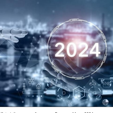
Ханш
Хэрэг з
Эрэлттэй мэдээ
Эрүүл м
Хууль ёс
Хүмүүс
Албаны 
Бусад
Life style
Ярилцл
Зөвлөгөө
Хоймор
Өнөөдрийн тухай
Уншигч-
өл