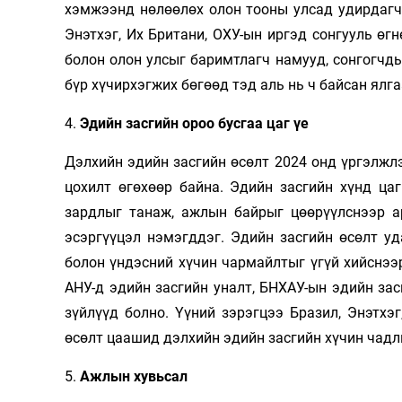
хэмжээнд нөлөөлөх олон тооны улсад удирдагчд
Энэтхэг, Их Британи, ОХУ-ын иргэд сонгууль өг
болон олон улсыг баримтлагч намууд, сонгогчд
бүр хүчирхэгжих бөгөөд тэд аль нь ч байсан ял
4.
Эдийн засгийн ороо бусгаа цаг үе
Дэлхийн эдийн засгийн өсөлт 2024 онд үргэлж
цохилт өгөхөөр байна. Эдийн засгийн хүнд цаг
зардлыг танаж, ажлын байрыг цөөрүүлснээр а
эсэргүүцэл нэмэгддэг. Эдийн засгийн өсөлт у
болон үндэсний хүчин чармайлтыг үгүй хийснээ
АНУ-д эдийн засгийн уналт, БНХАУ-ын эдийн зас
зүйлүүд болно. Үүний зэрэгцээ Бразил, Энэтхэ
өсөлт цаашид дэлхийн эдийн засгийн хүчин чадл
5.
Ажлын хувьсал