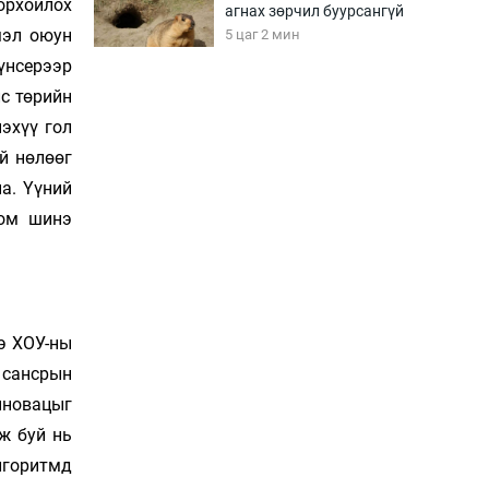
дорхойлох
агнах зөрчил буурсангүй
мэл оюун
5 цаг 2 мин
үнсерээр
лс төрийн
Х.Улам-Өрнөх байр
урагшилж, долоод
эхүү гол
жагсжээ
й нөлөөг
5 цаг 32 мин
а. Үүний
дом шинэ
Ж.Лхагвабат өсвөр
үеийнхний ДАШТ-ийг
дэнсэлнэ
6 цаг 2 мин
Иран тэсэж үлдсэн ч
э ХОУ-ны
удаан хугацаанд хүнд
, сансрын
үеийг туулна
6 цаг 32 мин
инновацыг
ж буй нь
Боловсролын зээлийн
лгоритмд
сангаар гадаадад