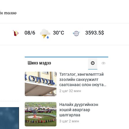
йн төлөө
08/6
30°C
3593.5
$
Соёл урлаг
Шинэ мэдээ
ой хөгжлийн зорилго -
Сонгодог урлаг
Тэтгэлэг, хөнгөлөлттэй
Ардын урлаг
зээлийн санхүүжилт
саатсанаас олон оюутан
Дүрслэх урлаг
төлбөрийн дарамтад
2 цаг 32 мин
Өв соёл
оров
таг
Кино урлаг
Налайх дүүргийнхэн
хошой аваргаар
 орчин
Цирк
шалгарлаа
ол
3 цаг 2 мин
Рок поп, хип хоп
энд