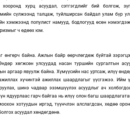
 хооронд хурц асуудал, сэтгэгдлийг бий болгож, зү
гмийн сүлжээнд талцаж, туйлширсан байдал улам бүр ул
йн хэмжээнд популист намууд, бодлогууд өсөн нэмэгдэж
оризмыг ч өдөөх юм.
аг өнгөрч байна. Ажлын байр өөрчлөгдөж буйтай зэрэгц
 Өндөр хөгжсөн улсуудад насан туршийн сургалтын асу
ын аргаар явуулж байна. Хүмүүсийн нас уртсаж, илүү өнд
 ажиллах хүчинтэй ажиллах шаардлагыг үүсгэжээ. Ийм 
руулах, шинэ чадвар эзэмшүүлэх асуудлыг ач холбогдо
хүн ядуурлаас гарч байгаа нь илүү олон багш шаардлагат
моохон хотуудын иргэд, түүнчлэн алслагдсан, хөдөө орон
олгох асуудал хөндөгдөнө.