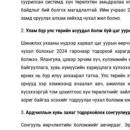
суурилсан системд хүн төрөлхтөн амьдралаа х
байдлыг бий болгох магадлалтай. Ийм учраас 2
замд оруулах алхам хийхэд чухал жил болно.
2.
Улам бүр улс төрийн асуудал болж буй цаг уу
Шинжлэх ухааны нүдээр харвал цаг уурын өөрчл
чухал болохыг 2024 гарснаар тодорхой харагд
болжээ. Ялангуяа, цэвэр эрчим хүч, хүлэмжийн 
байгууллага, хувь хүмүүсийн хариуцлага хүлээхэ
өрнөх нь бүр илүү анхаарал татна. Улс төрийн 
орнууд хэр хэмжээнд ачаалал авч, ажиллах 
хүсэхээргүй том цохилтоос хүн төрөлхтнийг зай
зориг байгаа эсэхийг тодруулах чухал боломж ю
3.
Ардчиллын хувь заяаг тодорхойлох сонгуулиу
Сонгууль өөрчлөлтийн боломжийг авчирдаг. Эр