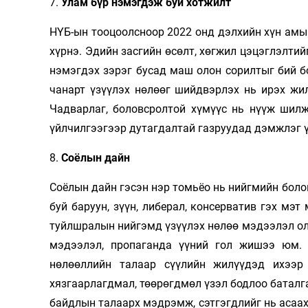
7.
Улам бүр нэмэгдэж буй хотжилт
НҮБ-ын тооцоолсноор 2022 онд дэлхийн хүн амын
хүрнэ. Эдийн засгийн өсөлт, хөгжил цэцэглэлтий
нэмэгдэх зэрэг бусад маш олон сорилтыг бий б
чанарт үзүүлэх нөлөөг шийдвэрлэх нь ирэх жил
Чадварлаг, боловсролтой хүмүүс нь нүүж шилж
үйлчилгээгээр дутагдалтай газруудад дэмжлэг 
8.
Соёлын дайн
Соёлын дайн гэсэн нэр томьёо нь нийгмийн бол
буй баруун, зүүн, либерал, консерватив гэх мэ
туйлшралын нийгэмд үзүүлэх нөлөө мэдээлэл ол
мэдээлэл, пропаганда үүний гол жишээ юм. 
нөлөөллийн талаар сүүлийн жилүүдэд ихээр
хязгаарлагдмал, төөрөгдмөл үзэл бодлоо баталг
байдлын талаарх мэдрэмж, сэтгэгдлийг нь асаах