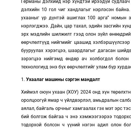
Германы дэлхийд нэр хүндтэй ирээдүй судлаач (
Олимп 2024
дэлхийн 10 гол чиг хандлагыг нэрлэсэн байна
ухааныг үр дүнтэй ашиглах 100 арга” номын з
нэрлэгджээ. Дайн, цар тахал, эдийн засгийн хү
эрх мэдлийн шилжилт гээд олон зүйл өнөөдрийн
өөрчлөлтүүд нийгмийг цаашид хэлбэршүүлсээр 
бууруулах хэрэгцээ, шаардлагыг дагасан шийдв
зэрэгцээ нийгэмд өндөр ач холбогдол болон 
технологиуд энэ бүх өөрчлөлтийг улам бүр хурда
1.
Ухаалаг машины сэргэн мандалт
Хиймэл оюун ухаан (ХОУ) 2024 онд хүн төрөлхт
оролцоогүй ямар ч үйлдвэрлэл, амьдралын салба
аялал, байгаль орчныг хамгаалах гэх мэт эрс т
бий болгож байгаа ч энэ хэмжээгээрээ тодорхо
тодорхой болсон ч үүний нэгэн адил олон бо