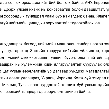
аа сонгох өрсөлдөөнийг бий болгож байна. АНУ, Европын
нө. Дээрх улсын ихэнх нь консерватив болон дэвшилтэт, 
ын хоорондын туйлшрал улам бүр нэмэгдэж байна. Ялагч 
гаагүй нийгмийн цаашдын өөрчлөлтийг тодорхойлох юм.
лэн удаашрах бөгөөд нийгмийн маш олон салбарт өргөн х
 үе тулгарахад Засгийн газрууд нийтийн үйлчилгээ, хэр
рд түмний амьжиргааны түвшин буурч, олон нийтийн ду
даашрах нь хүлэмжийн хийн ялгаруулалтыг бууруулах ол
р цаг уурын өөрчлөлтийн үр дагавар хүндрэх магадлалтай
гийн өсөлт удаашрах, Украин, Израилд болж буй хямрал г
г, Мексик, Турк зэрэг хурдацтай хөгжиж буй улсын эдийн
ын ерөнхий тэнцвэрт эрс өөрчлөлт авчирч байна.