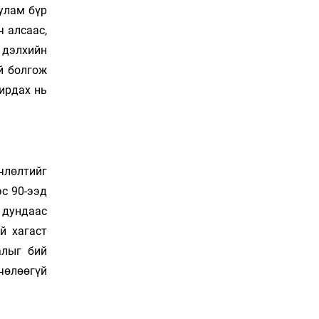
Сошиал хийрхэлд
улам бүр
“барьцаалагдсан” сайд,
 алсаас,
дарга нарын туйлшрал
 дэлхийн
10 цаг 32 мин
й болгож
Боловсролын чанар
ирдах нь
уруудах бүрд босгоо
намсгасаар л байх уу
11 цаг 2 мин
Монгол Улсын эмэгтэй
члөлтийг
шигшээ баг өмсгөлөө
гардан авлаа
эс 90-ээд
Өчигдөр 18 цаг 31 мин
 дундаас
й хагаст
К.Роналдугийн хуримд
хэн уригдав
алыг бий
Өчигдөр 17 цаг 00 мин
чөлөөгүй
“Халзан бүрэгтэй”