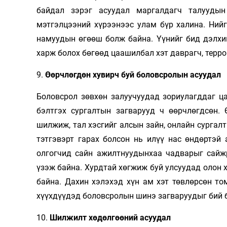
байдал зэрэг асуудал маргалдагч талуудын
мэтгэлцээний хүрээнээс улам бүр халина. Ний
намуудын өгөөш болж байна. Үүнийг бид дэлхи
харж болох бөгөөд цаашилбал хэт даврагч, терр
9.
Өөрчлөгдөн хувирч буй боловсролын асуудал
Боловсрол зөвхөн залуучуудад зориулагддаг ц
бэлтгэх сургалтын загварууд ч өөрчлөгдсөн.
шилжиж, тал хэсгийг алсын зайн, онлайн сургалт
тэтгэвэрт гарах болсон нь илүү нас өндөртэй
олгогчид сайн ажилтнуудынхаа чадварыг сайж
үзэж байна. Хурдтай хөгжиж буй улсуудад олон 
байна. Дахин хэлэхэд хүн ам хэт төвлөрсөн то
хүүхдүүдэд боловсролын шинэ загваруудыг бий б
10.
Шилжилт хөдөлгөөний асуудал