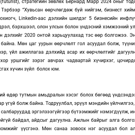
futurist), стратегийн зөвлөх Бернард Марр 2024 оныг то
. Тэрбээр “Хувьсан өөрчлөгдөж буй нийгэм, бизнест хий
охиогч, Linkedin-аас дэлхийн шилдэг 5 бизнесийн инфлү
ндрэл, бэрхшээл, олон улсын болон үндэсний хэмжээний у
 дэлхийг 2020 онтой харьцуулахад тэс өөр болгожээ. Эн
байна. Мөн цаг уурын өөрчлөлт гол асуудал болж, түүни
эр, үйл ажиллагаа дэлхийд асар их өөрчлөлтийг дагуулн
хор уршгийг зэрэг авчрах чадвартай хүчирхэг, цочир
сгах хүчин зүйл болох юм.
ний өдөр тутмын амьдралын хэсэг болох бөгөөд үндсэндэ
р үгүй болж байна. Тодруулбал, эрүүл мэндийн үйлчилгээ
эс салбаруудад эргэлзээгүйгээр бүтээмжийг нэмэгдүүлж, 
йгүй байдал, айдсыг дагуулна. Ажлын байрыг алга болго
ломжийг үүсгэнэ. Мөн санаа зовоох нэг асуудал бол а