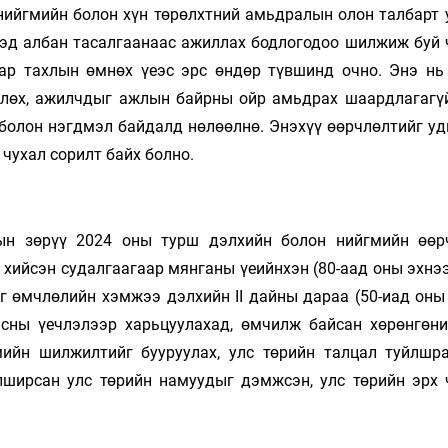
нийгмийн болон хүн төрөлхтний амьдралын олон талбарт 
эд албан тасалгаанаас ажиллах бодлогодоо шилжиж буй ч
ар тахлын өмнөх үеэс эрс өндөр түвшинд очно. Энэ нь
лөх, ажилчдыг ажлын байрны ойр амьдрах шаардлагагү
 болон нэгдмэл байдалд нөлөөлнө. Энэхүү өөрчлөлтийг уд
 чухал сорилт байх болно.
дын зөрүү 2024 оны турш дэлхийн болон нийгмийн өөр
 хийсэн судалгаагаар мянганы үеийнхэн (80-аад оны эхнэ
аг өмчлөлийн хэмжээ дэлхийн II дайны дараа (50-иад оны
асны үечлэлээр харьцуулахад, өмчилж байсан хөрөнгөни
мийн шилжилтийг бууруулах, улс төрийн талцал туйлшр
йлширсан улс төрийн намуудыг дэмжсэн, улс төрийн эрх 