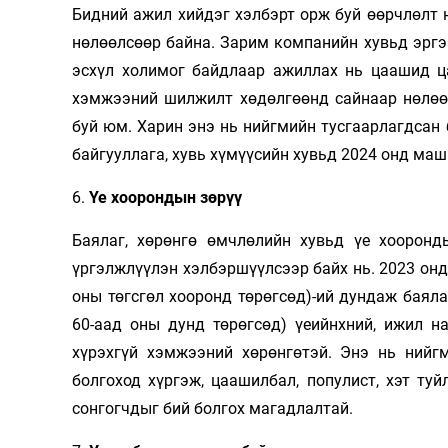
Бидний ажил хийдэг хэлбэрт орж буй өөрчлөлт 
нөлөөлсөөр байна. Зарим компанийн хувьд эргэ
эсхүл холимог байдлаар ажиллах нь цаашид ц
хэмжээний шилжилт хөдөлгөөнд сайнаар нөлөө
буй юм. Харин энэ нь нийгмийн тусгаарлагдсан
байгууллага, хувь хүмүүсийн хувьд 2024 онд маш
6.
Үе хоорондын зөрүү
Баялаг, хөрөнгө өмчлөлийн хувьд үе хоорон
үргэлжлүүлэн хэлбэршүүлсээр байх нь. 2023 онд
оны төгсгөл хооронд төрөгсөд)-ий дундаж баял
60-аад оны дунд төрөгсөд) үеийнхний, ижил н
хүрэхгүй хэмжээний хөрөнгөтэй. Энэ нь нийг
болгоход хүргэж, цаашилбал, популист, хэт ту
сонгогчдыг бий болгох магадлалтай.