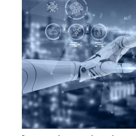
126-гийн НЭГ
Ертөнц
Спорт
Нийгэм
Бөх
Техник технологи
Сагсан бөмбөг
Шинжлэх ухаан
Хөлбөмбөг
Сонин хачин
Олимпын төрөл
Дэлхийн монгол
Тулааны спорт
Олимпын бус төр