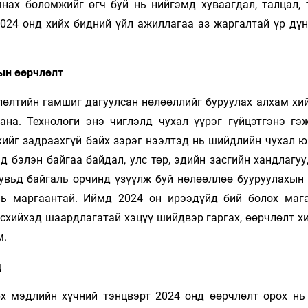
янах боломжийг өгч буй нь нийгэмд хуваагдал, талцал, 
024 онд хийх бидний үйл ажиллагаа аз жаргалтай үр дүн
рын өөрчлөлт
өлтийн гамшиг дагуулсан нөлөөллийг буруулах алхам хий
ана. Технологи энэ чиглэлд чухал үүрэг гүйцэтгэнэ гэ
хийг задраахгүй байх зэрэг нээлтэд нь шийдлийн чухал ю
д бэлэн байгаа байдал, улс төр, эдийн засгийн хандлагу
хувьд байгаль орчинд үзүүлж буй нөлөөллөө бууруулахын 
нь маргаантай. Иймд 2024 он ирээдүйд бий болох маг
лсхийхэд шаардлагатай хэцүү шийдвэр гаргах, өөрчлөлт х
м.
д
х мэдлийн хүчний тэнцвэрт 2024 онд өөрчлөлт орох нь