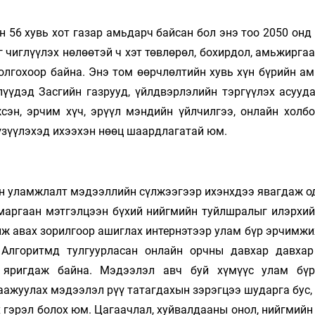
 56 хувь хот газар амьдарч байсан бол энэ тоо 2050 онд
г чиглүүлэх нөлөөтэй ч хэт төвлөрөл, бохирдол, амьжирга
олгохоор байна. Энэ том өөрчлөлтийн хувь хүн бүрийн а
үүдэд Засгийн газрууд, үйлдвэрлэлийн тэргүүлэх асууда
сэн, эрчим хүч, эрүүл мэндийн үйлчилгээ, онлайн холбо
үзүүлэхэд ихээхэн нөөц шаардлагатай юм.
он уламжлалт мэдээллийн сүлжээгээр ихэнхдээ явагдаж о
т маргаан мэтгэлцээн бүхий нийгмийн туйлшралыг илэрхий
ж авах зорилгоор ашиглах интернэтээр улам бүр эрчимжи
Алгоритмд тулгуурласан онлайн орчны давхар давхар
 яригдаж байна. Мэдээлэл авч буй хүмүүс улам бү
аажуулах мэдээлэл рүү татагдахын зэрэгцээ шударга бус,
 гэрэл болох юм. Цагаачлал, хуйвалдааны онол, нийгмийн