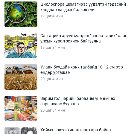
Циклоспора шимэгчээс үүдэлтэй гэдэсний
халдвар дэгдэж болзошгүй
19 цаг 4 мин
Сэтгэцийн эрүүл мэндэд “санаа тавих” олон
улсын хурал зохион байгуулна
19 цаг 34 мин
Улаан буудай ихэнх талбайд 10-12 см-ээр
өндөр ургажээ
20 цаг 4 мин
Зарим гол нэрийн барааны үнэ өмнөх
сарынхаас буурчээ
20 цаг 34 мин
Хиймэл оюун хяналтаас гарч байна