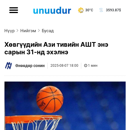
30°C
3593.87
$
Нүүр
Нийгэм
Бусад
Хөвгүүдийн Ази тивийн АШТ энэ
сарын 31-нд эхэлнэ
Өнөөдөр сонин
2025-08-07 18:00
1 мин