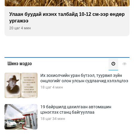
Улаан буудай ихэнх талбайд 10-12 см-ээр өндөр
ургажээ
20 цаг 4 мин
Шинэ мэдээ
Их зохиолчийн уран бүтээл, туурвил зүйн
онцлогийг олон улсын судлаачид хэлэлцлээ
18 цаг 4 мин
19 байршилд цахилгаан автомашин
цэнэглэх станц байгууллаа
18 цаг 34 мин