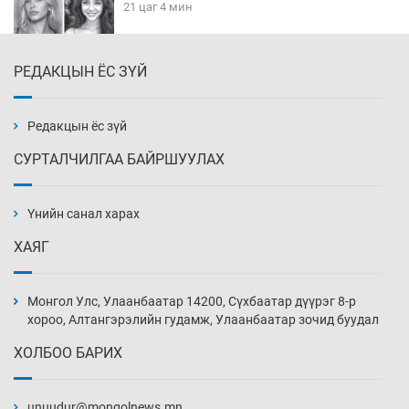
21 цаг 4 мин
РЕДАКЦЫН ЁС ЗҮЙ
Эмэгтэйчүүд Бээжин, эрэгтэйчүүд Японд
бэлтгэл базаахаар хилийн дээс алхлаа
21 цаг 34 мин
Редакцын ёс зүй
СУРТАЛЧИЛГАА БАЙРШУУЛАХ
АНУ-ын Цэргийн кибер командлалаын
ажилтнууд амиа хорлох явдал эрс
нэмэгджээ
Үнийн санал харах
21 цаг 42 мин
ХАЯГ
Монголын шигшээ Хонконгийн багийг ялж,
эхний хожлоо авлаа
Монгол Улс, Улаанбаатар 14200, Сүхбаатар дүүрэг 8-р
22 цаг 4 мин
хороо, Алтангэрэлийн гудамж, Улаанбаатар зочид буудал
ХОЛБОО БАРИХ
Техникийн өндөр үзүүлэлттэй агаарын хөлөг
худалдан авах хүсэлтээ уламжлав
unuudur@mongolnews.mn
22 цаг 34 мин