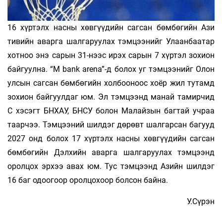
16 хүртэлх насны хөвгүүдийн сагсан бөмбөгийн Ази
тивийн аварга шалгаруулах тэмцээнийг Улаанбаатар
хотноо энэ сарын 31-нээс ирэх сарын 7 хүртэл зохион
байгуулна. “M bank arena”-д болох уг тэмцээнийг Олон
улсын сагсан бөмбөгийн холбооноос хоёр жил тутамд
зохион байгуулдаг юм. Эл тэмцээнд манай тамирчид
С хэсэгт БНХАУ, БНСУ болон Малайзын багтай учраа
таарчээ. Тэмцээний шилдэг дөрөвт шалгарсан багууд
2027 онд болох 17 хүртэлх насны хөвгүүдийн сагсан
бөмбөгийн Дэлхийн аварга шалгаруулах тэмцээнд
оролцох эрхээ авах юм. Тус тэмцээнд Азийн шилдэг
16 баг одоогоор оролцохоор болсон байна.
У.Сүрэн