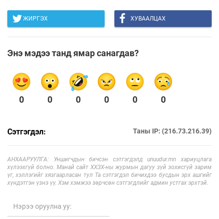
ЖИРГЭХ
ХУВААЛЦАХ
Энэ мэдээ танд ямар санагдав?
0
0
0
0
0
0
Сэтгэгдэл:
Таны IP: (216.73.216.39)
АНХААРУУЛГА: Уншигчдын бичсэн сэтгэгдэлд unuudur.mn хариуцлага
хүлээхгүй болно. Манай сайт ХХЗХ-ны журмын дагуу зүй зохисгүй зарим
үг, хэллэгийг хязгаарласан тул Та сэтгэгдэл бичихдээ бусдын эрх ашгийг
хүндэтгэн үзнэ үү. Хэм хэмжээ зөрчсөн сэтгэгдлийг админ устгах эрхтэй.