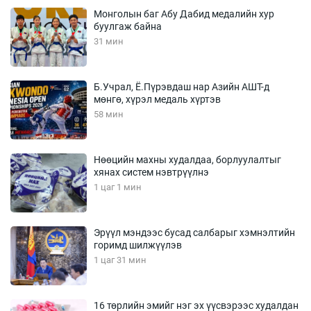
Монголын баг Абу Дабид медалийн хур
буулгаж байна
31 мин
Б.Учрал, Ё.Пүрэвдаш нар Азийн АШТ-д
мөнгө, хүрэл медаль хүртэв
58 мин
Нөөцийн махны худалдаа, борлуулалтыг
хянах систем нэвтрүүлнэ
1 цаг 1 мин
Эрүүл мэндээс бусад салбарыг хэмнэлтийн
горимд шилжүүлэв
1 цаг 31 мин
16 төрлийн эмийг нэг эх үүсвэрээс худалдан