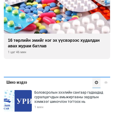
16 төрлийн эмийг нэг эх үүсвэрээс худалдан
авах журам батлав
1 цаг 46 мин
Шинэ мэдээ
Боловсролын зээлийн сангаар гадаадад
суралцагчдын амьжиргааны зардлын
хэмжээг шинэчлэн тогтоох нь
1 мин