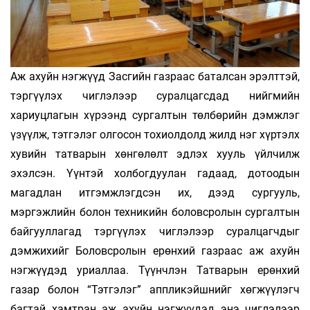
Аж ахуйн нэгжүүд Засгийн газраас баталсан эрэлттэй,
тэргүүлэх чиглэлээр суралцагсдад нийгмийн
хариуцлагын хүрээнд сургалтын төлбөрийн дэмжлэг
үзүүлж, тэтгэлэг олгосон тохиолдолд жилд нэг хүртэлх
хувийн татварын хөнгөлөлт эдлэх хууль үйлчилж
эхэлсэн. Үүнтэй холбогдуулан гадаад, дотоодын
магадлан итгэмжлэгдсэн их, дээд сургууль,
мэргэжлийн болон техникийн боловсролын сургалтын
байгууллагад тэргүүлэх чиглэлээр суралцагчдыг
дэмжихийг Боловсролын ерөнхий газраас аж ахуйн
нэгжүүдэд уриаллаа. Түүнчлэн Татварын ерөнхий
газар болон “Тэтгэлэг” аппликэйшнийг хөгжүүлэгч
багтай хамтран аж ахуйн нэгжүүдэд энэ чиглэлээр