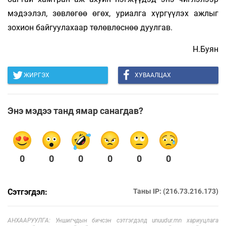
мэдээлэл, зөвлөгөө өгөх, уриалга хүргүүлэх ажлыг
зохион байгуулахаар төлөвлөснөө дуулгав.
Н.Буян
ЖИРГЭХ
ХУВААЛЦАХ
Энэ мэдээ танд ямар санагдав?
0
0
0
0
0
0
Сэтгэгдэл:
Таны IP: (216.73.216.173)
АНХААРУУЛГА: Уншигчдын бичсэн сэтгэгдэлд unuudur.mn хариуцлага