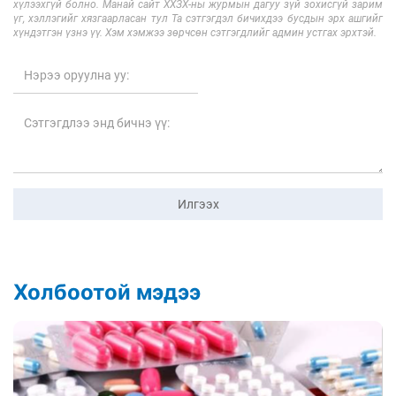
хүлээхгүй болно. Манай сайт ХХЗХ-ны журмын дагуу зүй зохисгүй зарим
үг, хэллэгийг хязгаарласан тул Та сэтгэгдэл бичихдээ бусдын эрх ашгийг
хүндэтгэн үзнэ үү. Хэм хэмжээ зөрчсөн сэтгэгдлийг админ устгах эрхтэй.
Илгээх
Холбоотой мэдээ