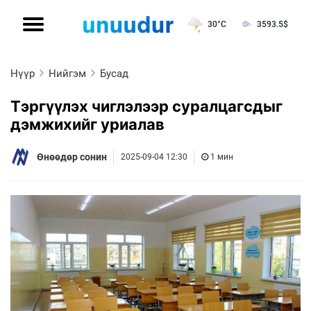
30°C
3593.5
$
Нүүр
Нийгэм
Бусад
Тэргүүлэх чиглэлээр суралцагсдыг
дэмжихийг уриалав
Өнөөдөр сонин
2025-09-04 12:30
1 мин