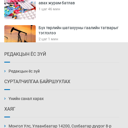
авах журам батлав
1 цаг 46 мин
Бүх төрлийн шатахууны гаалийн татварыг
тэглэлээ
2 цаг 1 мин
РЕДАКЦЫН ЁС ЗҮЙ
Найман гол үерийн түвшин давж, хоёр нь
аюултай хэмжээнд хүрчээ
2 цаг 31 мин
Редакцын ёс зүй
СУРТАЛЧИЛГАА БАЙРШУУЛАХ
Монгол Улс дундаас дээш орлоготой
орнуудын тоонд багтав
Үнийн санал харах
3 цаг 1 мин
ХАЯГ
Сошиал хийрхэлд “барьцаалагдсан” сайд,
дарга нарын туйлшрал
Монгол Улс, Улаанбаатар 14200, Сүхбаатар дүүрэг 8-р