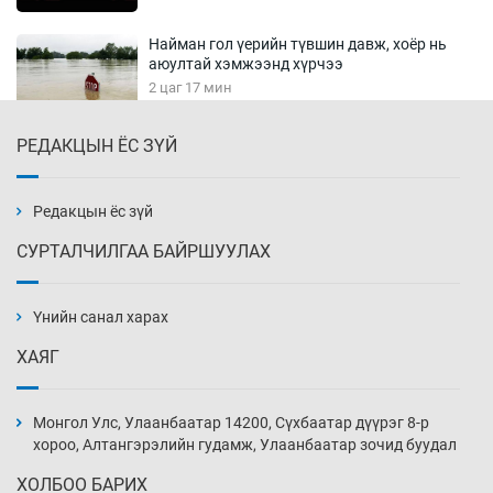
Найман гол үерийн түвшин давж, хоёр нь
аюултай хэмжээнд хүрчээ
2 цаг 17 мин
РЕДАКЦЫН ЁС ЗҮЙ
Монгол Улс дундаас дээш орлоготой
орнуудын тоонд багтав
2 цаг 47 мин
Редакцын ёс зүй
СУРТАЛЧИЛГАА БАЙРШУУЛАХ
Сошиал хийрхэлд “барьцаалагдсан” сайд,
дарга нарын туйлшрал
Үнийн санал харах
3 цаг 17 мин
ХАЯГ
Боловсролын чанар уруудах бүрд босгоо
намсгасаар л байх уу
Монгол Улс, Улаанбаатар 14200, Сүхбаатар дүүрэг 8-р
3 цаг 47 мин
хороо, Алтангэрэлийн гудамж, Улаанбаатар зочид буудал
ХОЛБОО БАРИХ