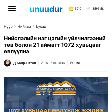
30°C
3593.5
$
Нүүр
Нийгэм
Бусад
Нийслэлийн нэг цэгийн үйлчилгээний
төв болон 21 аймагт 1072 хувьцааг
өвлүүлнэ
Д.Баяр-Отгон
2026-06-04 10:45
1 мин