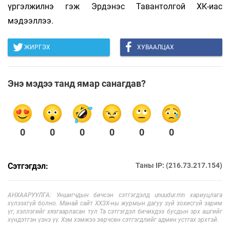
үргэлжилнэ гэж Эрдэнэс Тавантолгой ХК-иас
мэдээллээ.
ЖИРГЭХ
ХУВААЛЦАХ
Энэ мэдээ танд ямар санагдав?
0
0
0
0
0
0
Сэтгэгдэл:
Таны IP: (216.73.217.154)
АНХААРУУЛГА: Уншигчдын бичсэн сэтгэгдэлд unuudur.mn хариуцлага
хүлээхгүй болно. Манай сайт ХХЗХ-ны журмын дагуу зүй зохисгүй зарим
үг, хэллэгийг хязгаарласан тул Та сэтгэгдэл бичихдээ бусдын эрх ашгийг
хүндэтгэн үзнэ үү. Хэм хэмжээ зөрчсөн сэтгэгдлийг админ устгах эрхтэй.