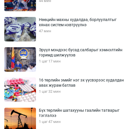
44 мин
Нөөцийн махны худалдаа, борлуулалтыг
хянах систем нэвтрүүлнэ
47 мин
Эрүүл мэндээс бусад салбарыг хэмнэлтийн
горимд шилжүүлэв
1 цаг 17 мин
16 төрлийн эмийг нэг эх үүсвэрээс худалдан
авах журам батлав
1 цаг 32 мин
Бүх төрлийн шатахууны гаалийн татварыг
тэглэлээ
1 цаг 47 мин