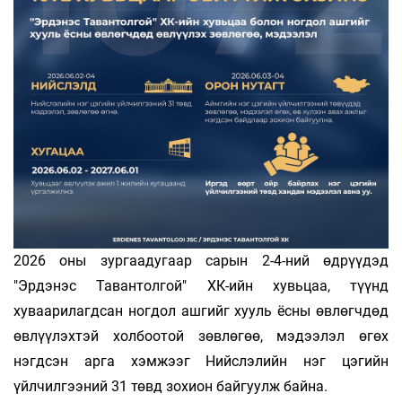
2026 оны зургаадугаар сарын 2-4-ний өдрүүдэд
"Эрдэнэс Тавантолгой" ХК-ийн хувьцаа, түүнд
хуваарилагдсан ногдол ашгийг хууль ёсны өвлөгчдөд
өвлүүлэхтэй холбоотой зөвлөгөө, мэдээлэл өгөх
нэгдсэн арга хэмжээг Нийслэлийн нэг цэгийн
үйлчилгээний 31 төвд зохион байгуулж байна.