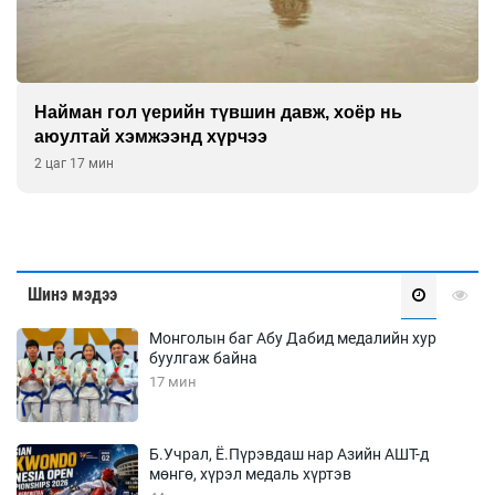
Найман гол үерийн түвшин давж, хоёр нь
аюултай хэмжээнд хүрчээ
2 цаг 17 мин
Шинэ мэдээ
Монголын баг Абу Дабид медалийн хур
буулгаж байна
17 мин
Б.Учрал, Ё.Пүрэвдаш нар Азийн АШТ-д
мөнгө, хүрэл медаль хүртэв