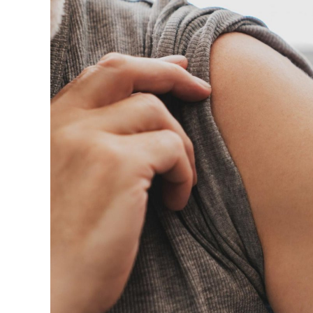
126-гийн НЭГ
Ертөнц
Спорт
Нийгэм
Бөх
Техник технологи
Сагсан бөмбөг
Шинжлэх ухаан
Хөлбөмбөг
Сонин хачин
Олимпын төрөл
Дэлхийн монгол
Тулааны спорт
Олимпын бус төр