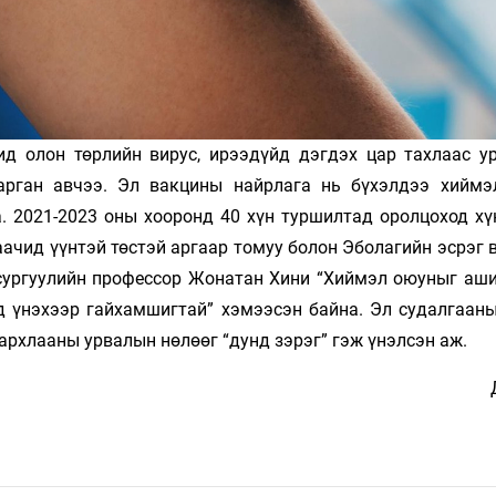
д олон төрлийн вирус, ирээдүйд дэгдэх цар тахлаас у
арган авчээ. Эл вакцины найрлага нь бүхэлдээ хийм
. 2021-2023 оны хооронд 40 хүн туршилтад оролцоход хү
аачид үүнтэй төстэй аргаар томуу болон Эболагийн эсрэг
сургуулийн профессор Жонатан Хини “Хиймэл оюуныг аши
д үнэхээр гайхамшигтай” хэмээсэн байна. Эл судалгааны
 дархлааны урвалын нөлөөг “дунд зэрэг” гэж үнэлсэн аж.