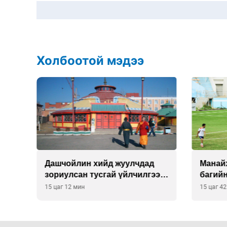
Холбоотой мэдээ
О-
Дашчойлин хийд жуулчдад
Манайх
зориулсан тусгай үйлчилгээ
багий
үзүүлж эхэлжээ
15 цаг 12 мин
15 цаг 4