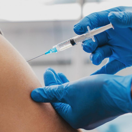
Ханш
Хэрэг з
Эрэлттэй мэдээ
Эрүүл м
Хууль ёс
Хүмүүс
Албаны 
Бусад
Life style
Ярилцл
Зөвлөгөө
Хоймор
Өнөөдрийн тухай
Уншигч-
өл