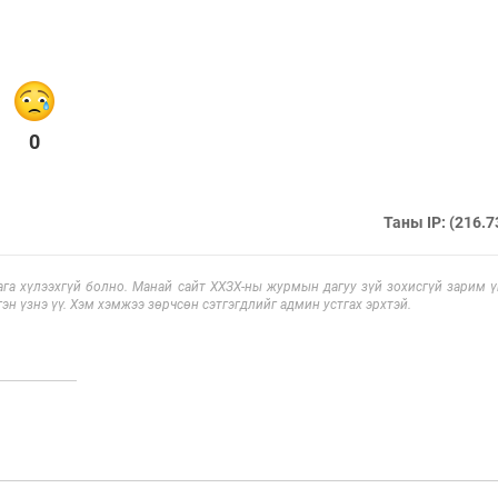
0
Таны IP: (216.7
га хүлээхгүй болно. Манай сайт ХХЗХ-ны журмын дагуу зүй зохисгүй зарим үг
эн үзнэ үү. Хэм хэмжээ зөрчсөн сэтгэгдлийг админ устгах эрхтэй.