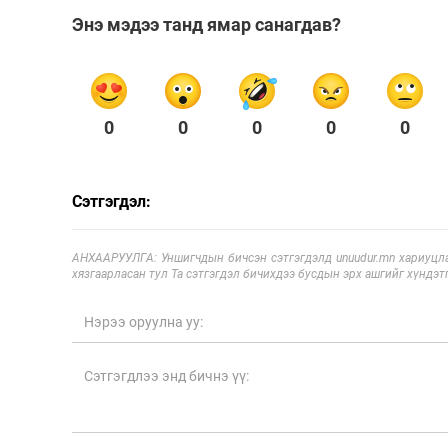
Энэ мэдээ танд ямар санагдав?
0
0
0
0
0
Сэтгэгдэл:
АНХААРУУЛГА: Уншигчдын бичсэн сэтгэгдэлд unuudur.mn хариуцла
хязгаарласан тул Та сэтгэгдэл бичихдээ бусдын эрх ашгийг хүндэтг