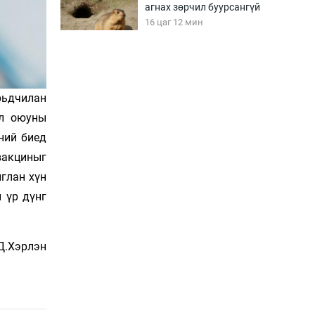
агнах зөрчил буурсангүй
16 цаг 12 мин
Х.Улам-Өрнөх байр
урагшилж, долоод
жагсжээ
рьдчилан
16 цаг 42 мин
эл оюуны
ний биед
Ж.Лхагвабат өсвөр
үеийнхний ДАШТ-ийг
 вакциныг
дэнсэлнэ
глан хүн
17 цаг 12 мин
 үр дүнг
Иран тэсэж үлдсэн ч
удаан хугацаанд хүнд
үеийг туулна
Д.Хэрлэн
17 цаг 42 мин
Боловсролын зээлийн
сангаар гадаадад