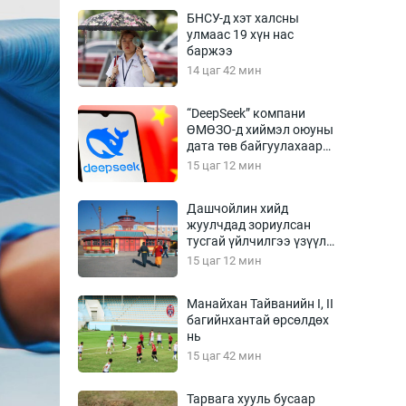
Урлагтай яриа
БНСУ-д хэт халсны
өрчил
улмаас 19 хүн нас
баржээ
энд-Эрхэм баян
14 цаг 42 мин
“DeepSeek” компани
ӨМӨЗО-д хиймэл оюуны
хүний үг
дата төв байгуулахаар
төлөвлөж байна
15 цаг 12 мин
Дашчойлин хийд
жуулчдад зориулсан
ага
Бусад
тусгай үйлчилгээ үзүүлж
эхэлжээ
15 цаг 12 мин
Фото
сурвалжлагч
Видео
Манайхан Тайванийн I, II
Инфографик
багийнхантай өрсөлдөх
нь
Санал асуулга
15 цаг 42 мин
Тарвага хууль бусаар