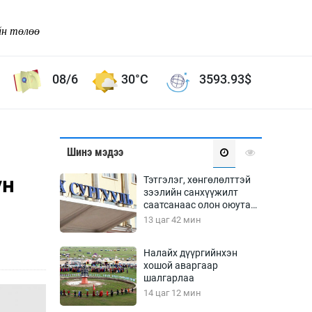
йн төлөө
08/6
30°C
3593.93
$
Соёл урлаг
Шинэ мэдээ
ой хөгжлийн зорилго -
Сонгодог урлаг
үн
Тэтгэлэг, хөнгөлөлттэй
Ардын урлаг
зээлийн санхүүжилт
саатсанаас олон оюутан
Дүрслэх урлаг
төлбөрийн дарамтад
13 цаг 42 мин
Өв соёл
оров
таг
Кино урлаг
Налайх дүүргийнхэн
хошой аваргаар
 орчин
Цирк
шалгарлаа
ол
14 цаг 12 мин
Рок поп, хип хоп
энд