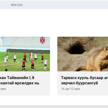
Илгээх
ан Тайванийн I, II
Тарвага хууль бусаар а
нхантай өрсөлдөх нь
зөрчил буурсангүй
2 мин
16 цаг 12 мин