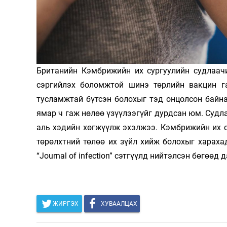
Олимп 2024
Британийн Кэмбрижийн их сургуулийн судлаачи
сэргийлэх боломжтой шинэ төрлийн вакцин г
тусламжтай бүтсэн болохыг тэд онцолсон байна
ямар ч гаж нөлөө үзүүлээгүйг дурдсан юм. Судл
аль хэдийн хөгжүүлж эхэлжээ. Кэмбрижийн их 
төрөлхтний төлөө их зүйл хийж болохыг хараха
“Journal of infection” сэтгүүлд нийтэлсэн бөгөөд
ЖИРГЭХ
ХУВААЛЦАХ