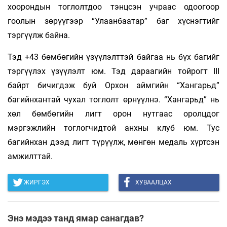
хоорондын тоглолтдоо тэнцсэн учраас одоогоор
гоолын зөрүүгээр “Улаанбаатар” баг хүснэгтийг
тэргүүлж байна.
Тэд +43 бөмбөгийн үзүүлэлттэй байгаа нь бүх багийг
тэргүүлэх үзүүлэлт юм. Тэд дараагийн тойрогт III
байрт бичигдэж буй Орхон аймгийн “Хангарьд”
багийнхантай чухал тоглолт өрнүүлнэ. “Хангарьд” нь
хөл бөмбөгийн лигт орон нутгаас оролцдог
мэргэжлийн тоглогчидтой анхны клуб юм. Тус
багийнхан дээд лигт түрүүлж, мөнгөн медаль хүртсэн
амжилттай.
ЖИРГЭХ
ХУВААЛЦАХ
Энэ мэдээ танд ямар санагдав?