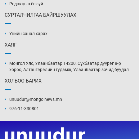
21 цаг 6 мин
Редакцын ёс зүй
СУРТАЛЧИЛГАА БАЙРШУУЛАХ
АНУ-ын Цэргийн кибер командлалаын
ажилтнууд амиа хорлох явдал эрс
нэмэгджээ
Үнийн санал харах
21 цаг 13 мин
ХАЯГ
Монголын шигшээ Хонконгийн багийг ялж,
эхний хожлоо авлаа
Монгол Улс, Улаанбаатар 14200, Сүхбаатар дүүрэг 8-р
21 цаг 36 мин
хороо, Алтангэрэлийн гудамж, Улаанбаатар зочид буудал
ХОЛБОО БАРИХ
Техникийн өндөр үзүүлэлттэй агаарын хөлөг
худалдан авах хүсэлтээ уламжлав
unuudur@mongolnews.mn
22 цаг 6 мин
976-11-330801
“Шатахууны бус, бодлогын хомсдол
нүүрлээд байна”
22 цаг 36 мин