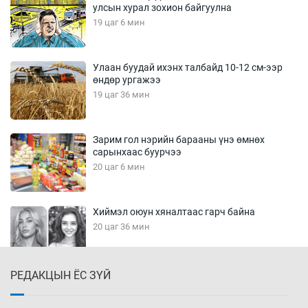
улсын хурал зохион байгуулна
19 цаг 6 мин
Улаан буудай ихэнх талбайд 10-12 см-ээр
өндөр ургажээ
19 цаг 36 мин
Зарим гол нэрийн барааны үнэ өмнөх
сарынхаас буурчээ
20 цаг 6 мин
Хиймэл оюун хяналтаас гарч байна
20 цаг 36 мин
РЕДАКЦЫН ЁС ЗҮЙ
Эмэгтэйчүүд Бээжин, эрэгтэйчүүд Японд
бэлтгэл базаахаар хилийн дээс алхлаа