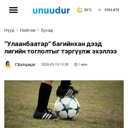
30°C
3593.87
$
Нүүр
Нийгэм
Бусад
“Улаанбаатар” багийнхан дээд
лигийн тоглолтыг тэргүүлж эхэллээ
Г.Батцэцэг
2026-05-19 13:30
1 мин