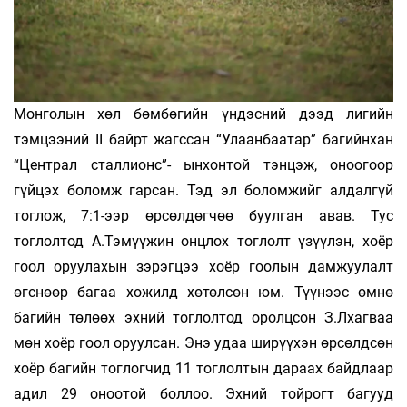
Монголын хөл бөмбөгийн үндэсний дээд лигийн
тэмцээний II байрт жагссан “Улаанбаатар” багийнхан
“Централ сталлионс”- ынхонтой тэнцэж, оноогоор
гүйцэх боломж гарсан. Тэд эл боломжийг алдалгүй
тоглож, 7:1-ээр өрсөлдөгчөө буулган авав. Тус
тоглолтод А.Тэмүүжин онцлох тоглолт үзүүлэн, хоёр
гоол оруулахын зэрэгцээ хоёр гоолын дамжуулалт
өгснөөр багаа хожилд хөтөлсөн юм. Түүнээс өмнө
багийн төлөөх эхний тоглолтод оролцсон З.Лхагваа
мөн хоёр гоол оруулсан. Энэ удаа ширүүхэн өрсөлдсөн
хоёр багийн тоглогчид 11 тоглолтын дараах байдлаар
адил 29 оноотой боллоо. Эхний тойрогт багууд