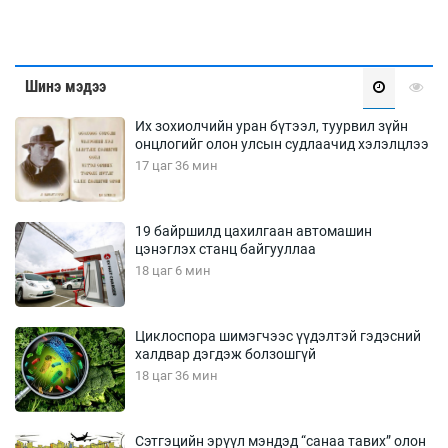
Шинэ мэдээ
Их зохиолчийн уран бүтээл, туурвил зүйн
онцлогийг олон улсын судлаачид хэлэлцлээ
17 цаг 36 мин
19 байршилд цахилгаан автомашин
цэнэглэх станц байгууллаа
18 цаг 6 мин
Циклоспора шимэгчээс үүдэлтэй гэдэсний
халдвар дэгдэж болзошгүй
18 цаг 36 мин
Сэтгэцийн эрүүл мэндэд “санаа тавих” олон