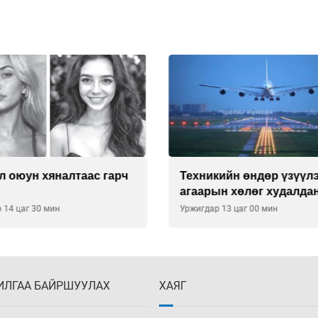
кийн өндөр үзүүлэлттэй
Дөрвөн чиглэлд шөний
н хөлөг худалдан авах
автобус иргэдэд үйлчи
тээ уламжлав
гэв
 13 цаг 00 мин
Уржигдар 12 цаг 00 мин
ИЛГАА БАЙРШУУЛАХ
ХАЯГ