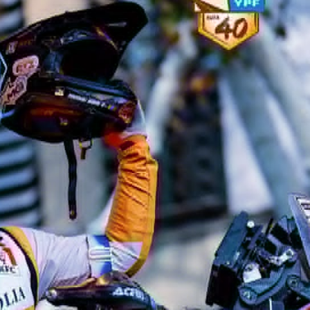
Ханш
Хэрэг з
Эрэлттэй мэдээ
Эрүүл м
Хууль ёс
Хүмүүс
Албаны 
Бусад
Life style
Ярилцл
Зөвлөгөө
Хоймор
Өнөөдрийн тухай
Уншигч-
өл