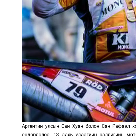
Олимп 2024
Аргентин улсын Сан Хуан болон Сан Рафаэл хо
өндөрлөлөө. 13 дахь удаагийн раллигийн мот