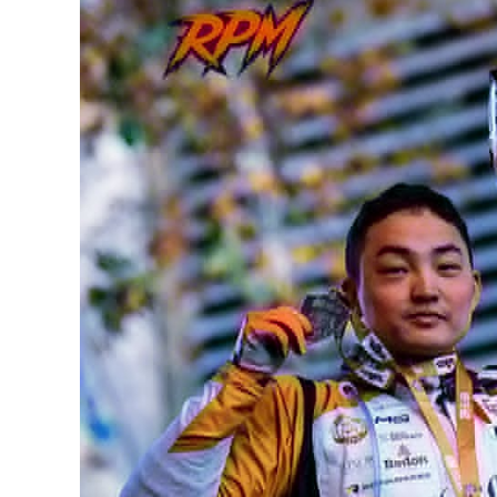
126-гийн НЭГ
Ертөнц
Спорт
Нийгэм
Бөх
Техник технологи
Сагсан бөмбөг
Шинжлэх ухаан
Хөлбөмбөг
Сонин хачин
Олимпын төрөл
Дэлхийн монгол
Тулааны спорт
Олимпын бус төр