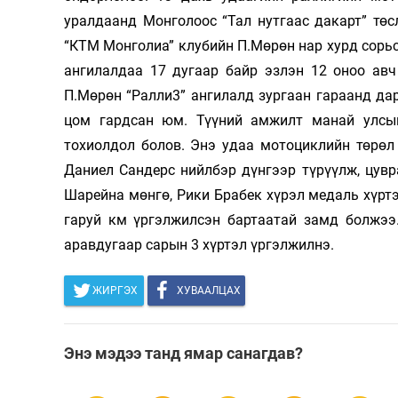
уралдаанд Монголоос “Тал нутгаас дакарт” тө
“КТМ Монголиа” клубийн П.Мөрөн нар хурд сорьс
ангилалдаа 17 дугаар байр эзлэн 12 оноо авч
П.Мөрөн “Ралли3” ангилалд зургаан гараанд да
цом гардсан юм. Түүний амжилт манай улсы
тохиолдол болов. Энэ удаа мотоциклийн төрөл (
Даниел Сандерс нийлбэр дүнгээр түрүүлж, цувр
Шарейна мөнгө, Рики Брабек хүрэл медаль хүртэ
гаруй км үргэлжилсэн бартаатай замд болжээ.
аравдугаар сарын 3 хүртэл үргэлжилнэ.
ЖИРГЭХ
ХУВААЛЦАХ
Энэ мэдээ танд ямар санагдав?