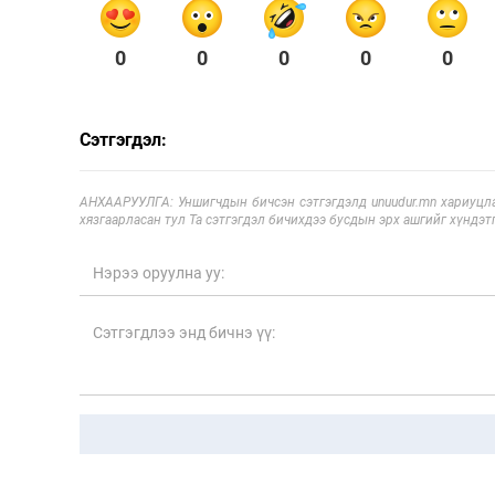
0
0
0
0
0
Сэтгэгдэл:
АНХААРУУЛГА: Уншигчдын бичсэн сэтгэгдэлд unuudur.mn хариуцла
хязгаарласан тул Та сэтгэгдэл бичихдээ бусдын эрх ашгийг хүндэтг