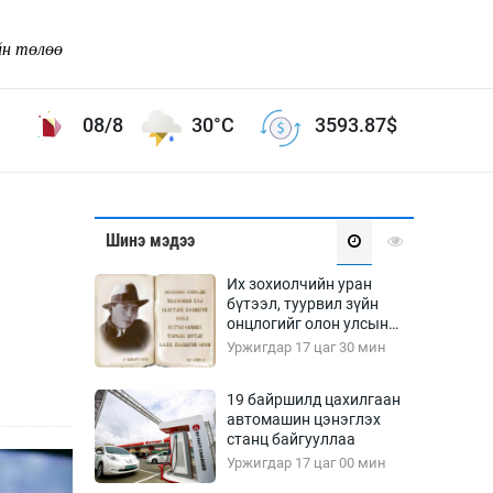
йн төлөө
08/8
30°C
3593.87
$
Соёл урлаг
Шинэ мэдээ
ой хөгжлийн зорилго -
Сонгодог урлаг
Их зохиолчийн уран
Ардын урлаг
бүтээл, туурвил зүйн
онцлогийг олон улсын
Дүрслэх урлаг
судлаачид хэлэлцлээ
Уржигдар 17 цаг 30 мин
Өв соёл
таг
Кино урлаг
19 байршилд цахилгаан
автомашин цэнэглэх
 орчин
Цирк
станц байгууллаа
ол
Уржигдар 17 цаг 00 мин
Рок поп, хип хоп
энд