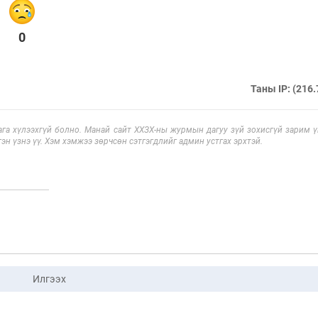
0
Таны IP: (216.
га хүлээхгүй болно. Манай сайт ХХЗХ-ны журмын дагуу зүй зохисгүй зарим үг
эн үзнэ үү. Хэм хэмжээ зөрчсөн сэтгэгдлийг админ устгах эрхтэй.
Илгээх