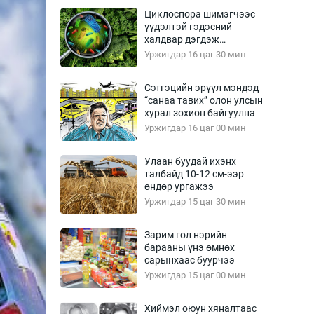
Урлагтай яриа
Циклоспора шимэгчээс
өрчил
үүдэлтэй гэдэсний
халдвар дэгдэж
энд-Эрхэм баян
болзошгүй
Уржигдар 16 цаг 30 мин
Сэтгэцийн эрүүл мэндэд
“санаа тавих” олон улсын
хүний үг
хурал зохион байгуулна
Уржигдар 16 цаг 00 мин
Улаан буудай ихэнх
талбайд 10-12 см-ээр
ага
Бусад
өндөр ургажээ
Уржигдар 15 цаг 30 мин
Фото
сурвалжлагч
Видео
Зарим гол нэрийн
Инфографик
барааны үнэ өмнөх
сарынхаас буурчээ
Санал асуулга
Уржигдар 15 цаг 00 мин
Хиймэл оюун хяналтаас