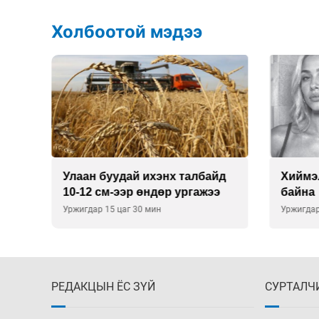
Холбоотой мэдээ
йд
Хиймэл оюун хяналтаас гарч
Техни
э
байна
агаары
хүсэл
Уржигдар 14 цаг 30 мин
Уржигдар
РЕДАКЦЫН ЁС ЗҮЙ
СУРТАЛЧ