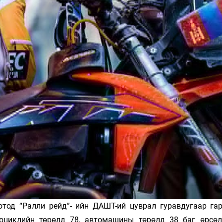
тод “Ралли рейд”- ийн ДАШТ-ий цуврал гуравдугаар га
оциклийн төрөлд 78, автомашины төрөлд 38 баг өрсөл