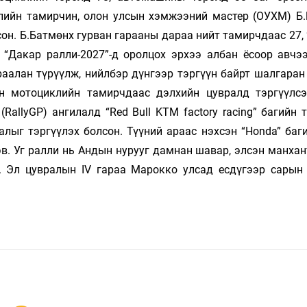
слийн тамирчин, олон улсын хэмжээний мастер (ОУХМ) Б.
он. Б.Батмөнх гурван гарааны дараа нийт тамирчдаас 27,
 “Дакар ралли-2027”-д оролцох эрхээ албан ёсоор авчээ
раалан түрүүлж, нийлбэр дүнгээр тэргүүн байрт шалгаран
н мотоциклийн тамирчдаас дэлхийн цувралд тэргүүлс
RallyGP) ангилалд “Red Bull KTM factory racing” багийн
алыг тэргүүлэх болсон. Түүний араас нэхсэн “Honda” баг
в. Уг ралли нь Андын нурууг дамнан шавар, элсэн манхан
 Эл цувралын IV гараа Марокко улсад есдүгээр сарын 