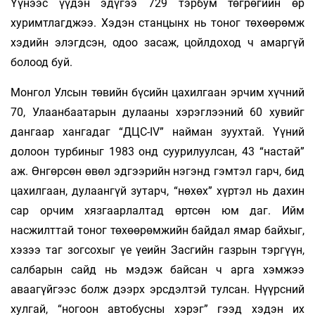
Үүнээс үүдэн эдүгээ 729 тэрбум төгрөгийн өр
хуримтлагджээ. Хэдэн станцынх нь тоног төхөөрөмж
хэдийн элэгдсэн, одоо засаж, цойлдоход ч амаргүй
болоод буй.
Монгол Улсын төвийн бүсийн цахилгаан эрчим хүчний
70, Улаанбаатарын дулааны хэрэглээний 60 хувийг
дангаар хангадаг “ДЦС-IV” найман зуухтай. Үүний
долоон турбиныг 1983 онд суурилуулсан, 43 “настай”
аж. Өнгөрсөн өвөл эдгээрийн нэгэнд гэмтэл гарч, бид
цахилгаан, дулаангүй зутарч, “нөхөх” хүртэл нь дахин
сар орчим хязгаарлалтад өртсөн юм даг. Ийм
насжилттай тоног төхөөрөмжийн байдал ямар байхыг,
хэзээ таг зогсохыг үе үеийн Засгийн газрын тэргүүн,
салбарын сайд нь мэдэж байсан ч арга хэмжээ
аваагүйгээс болж дээрх эрсдэлтэй тулсан. Нүүрсний
хулгай, “ногоон автобусны хэрэг” гээд хэдэн их