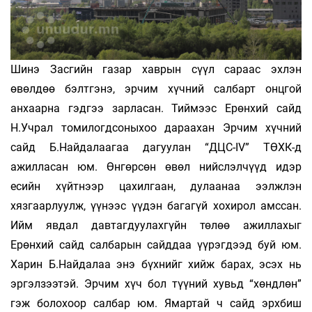
Шинэ Засгийн газар хаврын сүүл сараас эхлэн
өвөлдөө бэлтгэнэ, эрчим хүчний салбарт онцгой
анхаарна гэдгээ зарласан. Тиймээс Ерөнхий сайд
Н.Учрал томилогдсоныхоо дараахан Эрчим хүчний
сайд Б.Найдалаагаа дагуулан “ДЦС-IV” ТӨХК-д
ажилласан юм. Өнгөрсөн өвөл нийслэлчүүд идэр
есийн хүйтнээр цахилгаан, дулаанаа ээлжлэн
хязгаарлуулж, үүнээс үүдэн багагүй хохирол амссан.
Ийм явдал давтагдуулахгүйн төлөө ажиллахыг
Ерөнхий сайд салбарын сайддаа үүрэгдээд буй юм.
Харин Б.Найдалаа энэ бүхнийг хийж барах, эсэх нь
эргэлзээтэй. Эрчим хүч бол түүний хувьд “хөндлөн”
гэж болохоор салбар юм. Ямартай ч сайд эрхбиш