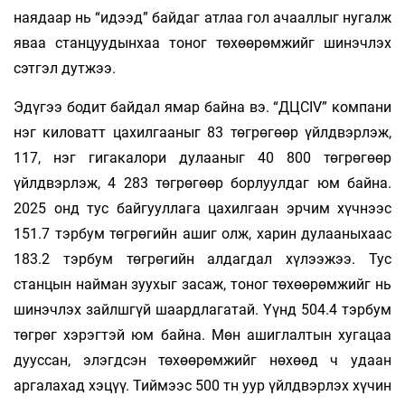
наядаар нь “идээд” байдаг атлаа гол ачааллыг нугалж
яваа станцуудынхаа тоног төхөөрөмжийг шинэчлэх
сэтгэл дутжээ.
Эдүгээ бодит байдал ямар байна вэ. “ДЦСIV” компани
нэг киловатт цахилгааныг 83 төгрөгөөр үйлдвэрлэж,
117, нэг гигакалори дулааныг 40 800 төгрөгөөр
үйлдвэрлэж, 4 283 төгрөгөөр борлуулдаг юм байна.
2025 онд тус байгууллага цахилгаан эрчим хүчнээс
151.7 тэрбум төгрөгийн ашиг олж, харин дулааныхаас
183.2 тэрбум төгрөгийн алдагдал хүлээжээ. Тус
станцын найман зуухыг засаж, тоног төхөөрөмжийг нь
шинэчлэх зайлшгүй шаардлагатай. Үүнд 504.4 тэрбум
төгрөг хэрэгтэй юм байна. Мөн ашиглалтын хугацаа
дууссан, элэгдсэн төхөөрөмжийг нөхөөд ч удаан
аргалахад хэцүү. Тиймээс 500 тн уур үйлдвэрлэх хүчин