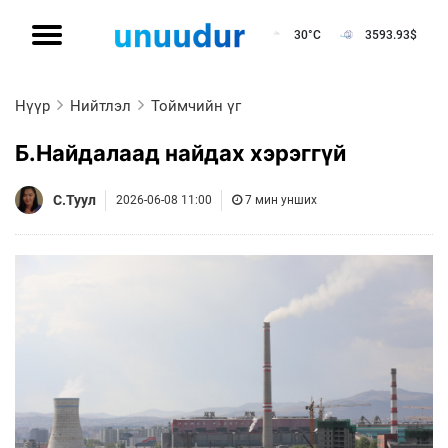
30°C
3593.93
$
Нүүр
Нийтлэл
Тоймчийн үг
Б.Найдалаад найдах хэрэггүй
С.Туул
2026-06-08 11:00
7 мин унших