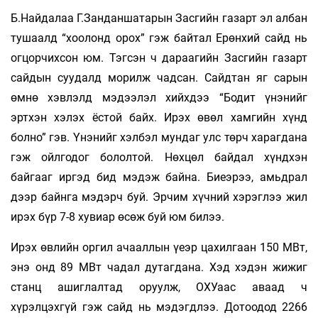
Б.Найдалаа Г.Занданшатарын Засгийн газарт эл албан
тушаалд “хоолонд орох” гэж байтал Ерөнхий сайд нь
огцорчихсон юм. Тэгсэн ч дараагийн Засгийн газарт
сайдын суудалд морилж чадсан. Сайдтан яг сарын
өмнө хэвлэлд мэдээлэл хийхдээ “Бодит үнэнийг
эртхэн хэлэх ёстой байх. Ирэх өвөл хамгийн хүнд
болно” гэв. Үнэнийг хэлбэл мундаг улс төрч харагдана
гэж ойлгодог бололтой. Нөхцөл байдал хүндхэн
байгааг иргэд бид мэдэж байна. Биеэрээ, амьдрал
дээр байнга мэдэрч буй. Эрчим хүчний хэрэглээ жил
ирэх бүр 7-8 хувиар өсөж буй юм билээ.
Ирэх өвлийн оргил ачааллын үеэр цахилгаан 150 МВт,
энэ онд 89 МВт чадал дутагдана. Хэд хэдэн жижиг
станц ашиглалтад оруулж, ОХУаас аваад ч
хүрэлцэхгүй гэж сайд нь мэдэгдлээ. Дотоодод 2266