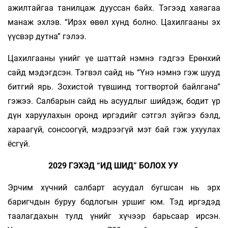
ажилтайгаа танилцаж дууссан байх. Тэгээд хаяагаа
манаж эхлэв. “Ирэх өвөл хүнд болно. Цахилгааны эх
үүсвэр дутна” гэлээ.
Цахилгааны үнийг үе шаттай нэмнэ гэдгээ Ерөнхий
сайд мэдэгдсэн. Тэгвэл сайд нь “Үнэ нэмнэ гэж шууд
битгий ярь. Зохистой түвшинд тогтвортой байлгана”
гэжээ. Салбарын сайд нь асуудлыг шийдэж, бодит үр
дүн харуулахын оронд иргэдийг сэтгэл зүйгээ бэлд,
хараагүй, сонсоогүй, мэдрээгүй мэт бай гэж ухуулах
ёсгүй.
2029 ГЭХЭД “ИД ШИД” БОЛОХ УУ
Эрчим хүчний салбарт асуудал бугшсан нь эрх
баригчдын буруу бодлогын уршиг юм. Тэд иргэдэд
таалагдахын тулд үнийг хүчээр барьсаар ирсэн.