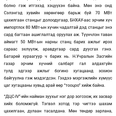
болно гэж итгэхэд хэцүүхэн байна. Мөн энэ онд
Сэлэнгэд хувийн хөрөнгөөр барьж буй 70 МВт
цахилгаан станцыг долоодугаар, БНХАУ-аас эрчим хүч
импортлох 80 МВт-ын хүчин чадалтай дэд станцыг энэ
сард багтаан ашиглалтад оруулах аж. Түүнчлэн таван
аймагт 50 МВт-ын нарны станц барих ажлыг ирэх
сараас эхлүүлж, аравдугаар сард дуусгах гэнэ.
Батарей хураагуур ч барих нь. Н.Учралын Засгийн
газар эрчим хүчний салбарт гал алдахгүйн
тулд эдгээр ажлыг богино хугацаанд зохион
байгуулна гэж мэдэгдсэн. Гэхдээ мэргэжлийн хүмүүс
цаг хугацааны хувьд арай өөр “тооцоо” хийж байна.
“ДЦС-IV”-ийн найман зуухыг нэг дор зогсоож, их засвар
хийх боломжгүй. Тэгвэл хотод тэр чигтээ шахам
цахилгаан, дулаан тасалдана. Мөн тендер зарлана,