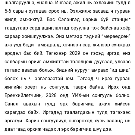
шалгаруулна, үнэлнэ. Ингээд ажил нь эхлэхийн тулд л
5-6 сарын хугацаа орох нь. Ээлжилж засаад ч гурван
жилд амжихгүй. Бас Сэлэнгэд барьж буй станцыг
тавдугаар сард ашиглалтад оруулна гэж байснаа хоёр
сараар хойшлуулжээ. Энэ мэтээр тэдний “мөрөөдсөн”
ажлууд бодит амьдралд хэчнээн сар, жилээр сунжрах
эрсдэл бас бий. Тэгэхээр 2029 он гэхэд иргэд энэ
салбарын өрийг амжилттай төлөлцөж дуусаад, улсаас
татаас авахаа больж, бидний нурууг амраах “ид шид”
болох нь ч эргэлзээтэй юм. Тэгээд ч ирэх гурван
жилийн хоёрт нь сонгууль таарч байна. Ирэх онд
Ерөнхийлөгчийн, 2028 онд УИХ-ын сонгууль болно.
Санал авахын тулд эрх баригчид ажил хийсэн
харагдах байх. Иргэдэд таалагдахын тулд тэгэхээс
аргагүй. Харин сонгуулиуд өнгөрөхөд хувь заяанд нь
даатгаад орхиж чадах л эрх баригчид шүү дээ.