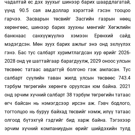
чадалтай ес дэх зуухыг шинээр барих шаардлагатай,
үүнд 90.5 сая ам.доллар хэрэгтэй гэсэн тооцоо
гарчээ. Засварын төсвийг Засгийн газрын нөөц
хөрөнгөөс, шинээр барих зуухны мөнгийг Хөгжлийн
банкнаас санхүүжүүлнэ хэмээн Ерөнхий сайд
мэдэгдсэн. Мөн зуух барих ажлыг энэ онд эхлүүлэх
гэнэ. Бас тус салбарт хуримтлагдсан хур өрийг 2026-
2028 онд үе шаттайгаар барагдуулж, 2029 оноос улсын
төсвөөс татаас авдаггүй болгоно гэж амласан. Тус
салбарт сүүлийн таван жилд улсын төсвөөс 743.4
тэрбум төгрөгийн хөрөнгө оруулсан юм байна. 2021
онд эрчим хүчний салбарт 38 тэрбум төгрөгийн татаас
өгч байсан нь нэмэгдсээр ирсэн аж. Гэвч бодлого,
тогтолцоо нь буруу байхад төсвийг нэмж, илүү татаас
олгоод бүтэхгүй гэдгийг бид харж байна. Тэгэхээр
эрчим хүчний компаниудын өрийг шийдэхийн тулд