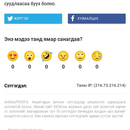
суудлаасаа буух болно.
ЖИРГЭХ
ХУВААЛЦАХ
Энэ мэдээ танд ямар санагдав?
0
0
0
0
0
0
Сэтгэгдэл:
Таны IP: (216.73.216.214)
АНХААРУУЛГА: Уншигчдын бичсэн сэтгэгдэлд unuudur.mn хариуцлага
хүлээхгүй болно. Манай сайт ХХЗХ-ны журмын дагуу зүй зохисгүй зарим
үг, хэллэгийг хязгаарласан тул Та сэтгэгдэл бичихдээ бусдын эрх ашгийг
хүндэтгэн үзнэ үү. Хэм хэмжээ зөрчсөн сэтгэгдлийг админ устгах эрхтэй.