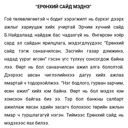
“ЕРӨНХИЙ САЙД МЭДНЭ”
Гоё төлөвлөгөөтэй ч бодит хэрэгжилт нь бүрхэг дээрх
ажлыг хариуцаж хийх учиртай Эрчим хүчний сайд
Б.Найдалаад найдаж бас чадахгүй нь. Өнгөрсөн хоёр
сард эл сайдын ярилцлага, мэдэгдлүүдээс “Ерөнхий
сайд тэгж санаачилсан, Засгийн газар дэмжинэ,
надад үүрэг өгсөн” гэсэн үгс түлхүү сонсогдож байна
лээ. Өөрт нь бол санаачилсан ажил алга бололтой.
Дээрээс авсан чиглэлийнхээ дагуу хийх ажлаа
ямартай ч тодорхойлжээ. “Нэг бодлого, гурван зарчим,
есөн ажил” хийх юм байна. Өөрт нь бол мэдэх юм
хомсхон байгаа биз ээ. Тэр бол банкны салбарт
ажиллаж явсан эдийн засагч болохоос төрийн ажлын
ямар ч туршлагагүй нэгэн. Тиймээс Ерөнхий сайд нь
мэдэхээс яах билээ.