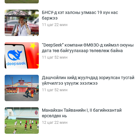
БНСУ-д хэт халсны улмаас 19 хүн нас
баржээ
11 цаг 22 мин
“DeepSeek” компани ӨМӨЗО-д хиймэл оюуны
дата төв байгуулахаар төлөвлөж байна
11 цаг 52 мин
Дашчойлин хийд жуулчдад зориулсан тусгай
үйлчилгээ үзүүлж эхэлжээ
11 цаг 52 мин
Манайхан Тайванийн I, II багийнхантай
өрсөлдөх нь
12 цаг 22 мин