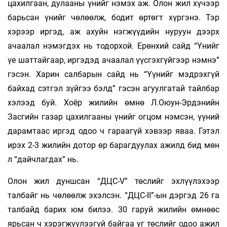
цахилгаан, дулааны үнийг нэмэх аж. Олон жил хүчээр
барьсан үнийг чөлөөлж, бодит өртөгт хүргэнэ. Тэр
хэрээр иргэд, аж ахуйн нэгжүүдийн нуруун дээрх
ачаалал нэмэгдэх нь тодорхой. Ерөнхий сайд “Үнийг
үе шаттайгаар, иргэдэд ачаалал үүсгэхгүйгээр нэмнэ”
гэсэн. Харин салбарын сайд нь “Үүнийг мэдрэхгүй
байхад сэтгэл зүйгээ бэлд” гэсэн агуулгатай тайлбар
хэлээд буй. Хоёр жилийн өмнө Л.Оюун-Эрдэнийн
Засгийн газар цахилгааны үнийг огцом нэмсэн, үүний
дарамтаас иргэд одоо ч гараагүй хэвээр яваа. Гэтэл
ирэх 2-3 жилийн дотор өр барагдуулах ажилд бид мөн
л “дайчлагдах” нь.
Олон жил дуншсан “ДЦС-V” төслийг эхлүүлэхээр
талбайг нь чөлөөлж эхэлсэн. “ДЦС-II”-ын дэргэд 26 га
талбайд барих юм билээ. 30 гаруй жилийн өмнөөс
ярьсан ч хэрэгжүүлээгүй байгаа уг төслийг одоо ажил