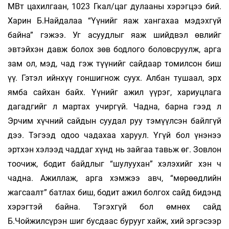
МВт цахилгаан, 1023 Гкал/цаг дулааны хэрэгцээ бий.
Харин Б.Найдалаа “Үүнийг яаж хангахаа мэдэхгүй
байна” гэжээ. Уг асуудлыг яаж шийдвэл өвлийг
эвтэйхэн давж болох зөв бодлого боловсруулж, арга
зам ол, мэд, чад гэж түүнийг сайдаар томилсон биш
үү. Гэтэл ийнхүү гоншигнож суух. Албан тушаал, эрх
ямба сайхан байх. Үүнийг ажил үүрэг, хариуцлага
дагадгийг л мартах учиргүй. Чадна, барна гээд л
Эрчим хүчний сайдын суудал руу тэмүүлсэн байлгүй
дээ. Тэгээд одоо чадахаа харуул. Үгүй бол үнэнээ
эртхэн хэлээд чаддаг хүнд нь зайгаа тавьж өг. Зовлон
тоочиж, бодит байдлыг “шулуухан” хэлэхийг хэн ч
чадна. Ажиллаж, арга хэмжээ авч, “мөрөөдлийн
жагсаалт” батлах биш, бодит ажил болгох сайд бидэнд
хэрэгтэй байна. Тэгэхгүй бол өмнөх сайд
Б.Чойжилсүрэн шиг бусдаас бурууг хайж, хий эргэсээр