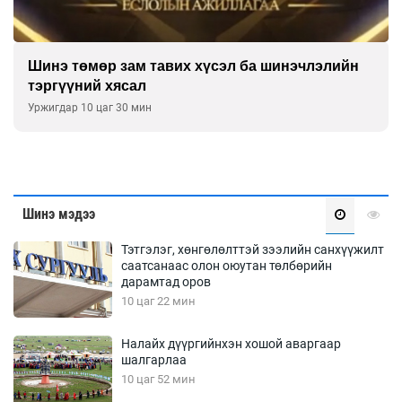
Шинэ төмөр зам тавих хүсэл ба шинэчлэлийн
тэргүүний хясал
Уржигдар 10 цаг 30 мин
Шинэ мэдээ
Тэтгэлэг, хөнгөлөлттэй зээлийн санхүүжилт
саатсанаас олон оюутан төлбөрийн
дарамтад оров
10 цаг 22 мин
Налайх дүүргийнхэн хошой аваргаар
шалгарлаа
10 цаг 52 мин