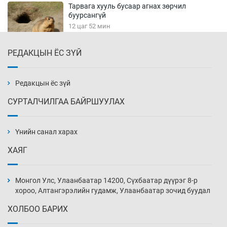
Тарвага хууль бусаар агнах зөрчил
буурсангүй
12 цаг 52 мин
РЕДАКЦЫН ЁС ЗҮЙ
Х.Улам-Өрнөх байр урагшилж, долоод
жагсжээ
13 цаг 22 мин
Редакцын ёс зүй
СУРТАЛЧИЛГАА БАЙРШУУЛАХ
Ж.Лхагвабат өсвөр үеийнхний ДАШТ-ийг
дэнсэлнэ
Үнийн санал харах
13 цаг 52 мин
ХАЯГ
Иран тэсэж үлдсэн ч удаан хугацаанд хүнд
үеийг туулна
Монгол Улс, Улаанбаатар 14200, Сүхбаатар дүүрэг 8-р
14 цаг 22 мин
хороо, Алтангэрэлийн гудамж, Улаанбаатар зочид буудал
ХОЛБОО БАРИХ
Боловсролын зээлийн сангаар гадаадад