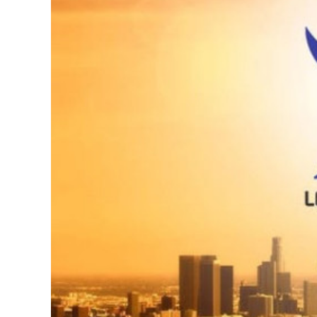
126-гийн НЭГ
Ертөнц
Спорт
Нийгэм
Бөх
Техник технологи
Сагсан бөмбөг
Шинжлэх ухаан
Хөлбөмбөг
Сонин хачин
Олимпын төрөл
Дэлхийн монгол
Тулааны спорт
Олимпын бус төр