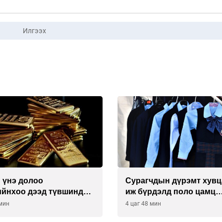
Илгээх
 үнэ долоо
Сурагчдын дүрэмт хув
ийнхоо дээд түвшинд
иж бүрдэлд поло цамц
орууллаа
 мин
4 цаг 48 мин