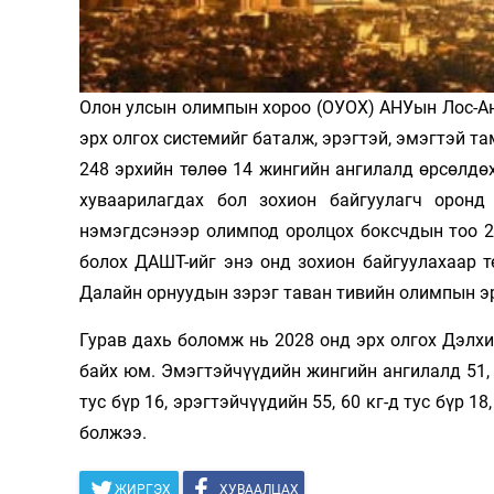
Олимп 2024
Олон улсын олимпын хороо (ОУОХ) АНУын Лос-А
эрх олгох системийг баталж, эрэгтэй, эмэгтэй т
248 эрхийн төлөө 14 жингийн ангилалд өрсөлд
хуваарилагдах бол зохион байгуулагч оронд
нэмэгдсэнээр олимпод оролцох боксчдын тоо 2
болох ДАШТ-ийг энэ онд зохион байгуулахаар т
Далайн орнуудын зэрэг таван тивийн олимпын эр
Гурав дахь боломж нь 2028 онд эрх олгох Дэлхи
байх юм. Эмэгтэйчүүдийн жингийн ангилалд 51, 54 к
тус бүр 16, эрэгтэйчүүдийн 55, 60 кг-д тус бүр 18,
болжээ.
ЖИРГЭХ
ХУВААЛЦАХ