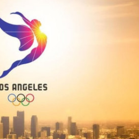
Ханш
Хэрэг з
Эрэлттэй мэдээ
Эрүүл м
Хууль ёс
Хүмүүс
Албаны 
Бусад
Life style
Ярилцл
Зөвлөгөө
Хоймор
Өнөөдрийн тухай
Уншигч-
өл