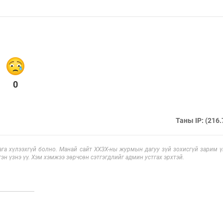
0
Таны IP: (216.
га хүлээхгүй болно. Манай сайт ХХЗХ-ны журмын дагуу зүй зохисгүй зарим үг
эн үзнэ үү. Хэм хэмжээ зөрчсөн сэтгэгдлийг админ устгах эрхтэй.