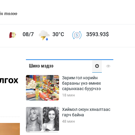
йн төлөө
08/7
30°C
3593.93
$
Соёл урлаг
Шинэ мэдээ
ой хөгжлийн зорилго -
Сонгодог урлаг
лгох
Зарим гол нэрийн
Ардын урлаг
барааны үнэ өмнөх
сарынхаас буурчээ
Дүрслэх урлаг
18 мин
Өв соёл
таг
Кино урлаг
Хиймэл оюун хяналтаас
гарч байна
 орчин
Цирк
48 мин
ол
Рок поп, хип хоп
энд