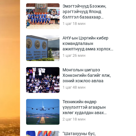
Урлагтай яриа
Эмэгтэйчүүд Бээжин,
өрчил
эрэгтэйчүүд Японд
бэлтгэл базаахаар
энд-Эрхэм баян
хилийн дээс алхлаа
1 цаг 18 мин
АНУ-ын Цэргийн кибер
командлалаын
хүний үг
ажилтнууд амиа хорлох
явдал эрс нэмэгджээ
1 цаг 26 мин
Монголын шигшээ
Хонконгийн багийг ялж,
ага
Бусад
эхний хожлоо авлаа
1 цаг 48 мин
Фото
сурвалжлагч
Видео
Техникийн өндөр
Инфографик
үзүүлэлттэй агаарын
хөлөг худалдан авах
Санал асуулга
хүсэлтээ уламжлав
2 цаг 18 мин
“Шатахууны бус,