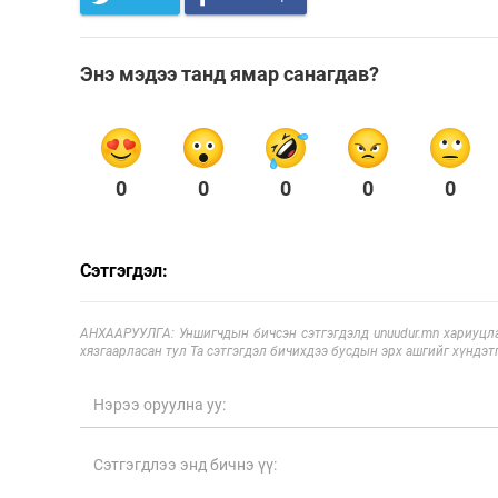
Энэ мэдээ танд ямар санагдав?
0
0
0
0
0
Сэтгэгдэл:
АНХААРУУЛГА: Уншигчдын бичсэн сэтгэгдэлд unuudur.mn хариуцла
хязгаарласан тул Та сэтгэгдэл бичихдээ бусдын эрх ашгийг хүндэтг