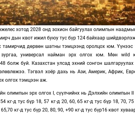
нжелес хотод 2028 онд зохион байгуулах олимпын наадмы
амирч­ дын квот ижил буюу тус бүр 124 байхаар шийдвэрлэ
өх тамирчид дөрвөн шатны тэмцээнд оролцох юм. Үүнээс 
 зургаа, универсал найман эрх олгох юм. Мөн wild 
48 болж буй. Казахстан улсад эхний сонгон шалгаруулах
өлөвлөжээ. Тэгвэл хоёр дахь нь Ази, Америк, Африк, Евр
х олгох тэмцээн аж.
йн олимпын эрх олгох I, сүүлчийнх нь Дэлхийн олимпын I
г-д тус бүр 18, 57 кг-д 20, 60, 65 кг-д тус бүр 18, 70, 75
 65,70 кг-д тус бүр 20, 80, 90, +90 кг-д тус бүр16 квот хува