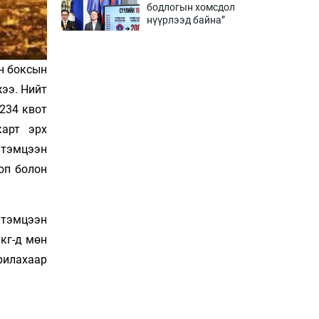
бодлогын хомсдол
нүүрлээд байна”
2 цаг 48 мин
н боксын
Дөрвөн чиглэлд шөнийн
автобус иргэдэд
жээ. Нийт
үйлчилж буй гэв
234 квот
3 цаг 18 мин
карт эрх
“Туул усан цогцолбор”-ын
 тэмцээн
ТЭЗҮ-ийг Энэтхэгийн
оп болон
компанид хариуцуулжээ
3 цаг 48 мин
Алтны үнэ долоо
I тэмцээн
хоногийнхоо дээд
 кг-д мөн
түвшинд хүрэв
арилахаар
4 цаг 18 мин
Сурагчдын дүрэмт
хувцасны иж бүрдэлд