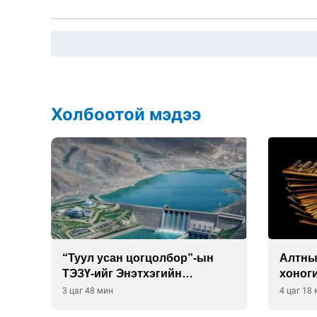
Холбоотой мэдээ
“Туул усан цогцолбор”-ын
Алтны
буй
ТЭЗҮ-ийг Энэтхэгийн
хоног
компанид хариуцуулжээ
хүрэв
3 цаг 48 мин
4 цаг 18