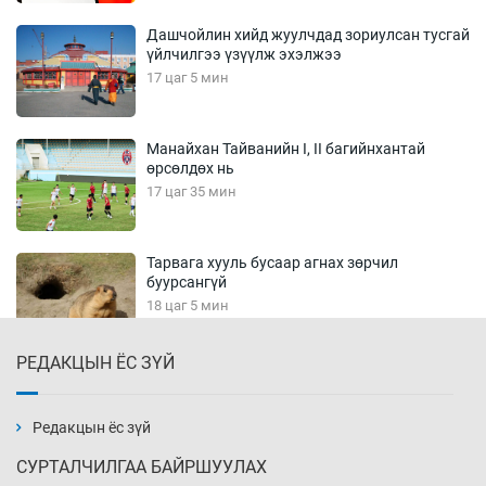
Дашчойлин хийд жуулчдад зориулсан тусгай
үйлчилгээ үзүүлж эхэлжээ
17 цаг 5 мин
Манайхан Тайванийн I, II багийнхантай
өрсөлдөх нь
17 цаг 35 мин
Тарвага хууль бусаар агнах зөрчил
буурсангүй
18 цаг 5 мин
РЕДАКЦЫН ЁС ЗҮЙ
Х.Улам-Өрнөх байр урагшилж, долоод
жагсжээ
18 цаг 35 мин
Редакцын ёс зүй
СУРТАЛЧИЛГАА БАЙРШУУЛАХ