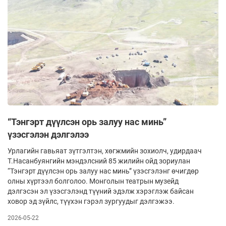
“Тэнгэрт дүүлсэн орь залуу нас минь”
үзэсгэлэн дэлгэлээ
Урлагийн гавьяат зүтгэлтэн, хөгжмийн зохиолч, удирдаач
Т.Насанбуянгийн мэндэлсний 85 жилийн ойд зориулан
“Тэнгэрт дүүлсэн орь залуу нас минь” үзэсгэлэнг өчигдөр
олны хүртээл болголоо. Монголын театрын музейд
дэлгэсэн эл үзэсгэлэнд түүний эдэлж хэрэглэж байсан
ховор эд зүйлс, түүхэн гэрэл зургуудыг дэлгэжээ.
2026-05-22