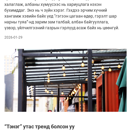
халаглаж, албаны хүмүүсээс нь хариуцлага нэхэн
бухимддаг. Энэ нь ч зүйн хэрэг. Гэхдээ эрчим хүчний
хангамж хэвийн байх үед “гэгээн цагаан өдөр, гэрэлт шар
нарны туяа”-нд зарим зам талбай, албан байгууллага,
үзвэр, үйлчилгээний газрын гэрлүүд асаж байх нь цөөнгүй.
2026-01-29
“Тэнэг” утас тренд болсон уу