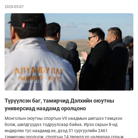
2026-05-07
Түрүүлсэн баг, тамирчид Дэлхийн оюутны
универсиад наадамд оролцоно
Монголын оюутны спортын VII наадмын шигшээ тэмцээн
болж, шилдгүүдээ тодруулсаар байна. Ирэх сарын 8-нд
өндөрлөх тус наадамд их, дээд 31 сургуулийн 2461
тамирчин оролцож, спортын 14 төрөлд ур чадвараа сорьж