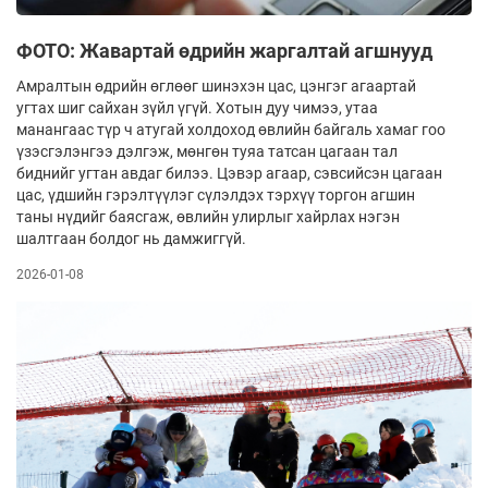
ФОТО: Жавартай өдрийн жаргалтай агшнууд
Амралтын өдрийн өглөөг шинэхэн цас, цэнгэг агаартай
угтах шиг сайхан зүйл үгүй. Хотын дуу чимээ, утаа
манангаас түр ч атугай холдоход өвлийн байгаль хамаг гоо
үзэсгэлэнгээ дэлгэж, мөнгөн туяа татсан цагаан тал
биднийг угтан авдаг билээ. Цэвэр агаар, сэвсийсэн цагаан
цас, үдшийн гэрэлтүүлэг сүлэлдэх тэрхүү торгон агшин
таны нү­­дийг баясгаж, өвлийн улирлыг хайрлах нэгэн
шалтгаан болдог нь дамжиггүй.
2026-01-08