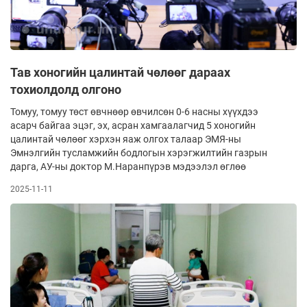
Тав хоногийн цалинтай чөлөөг дараах
тохиолдолд олгоно
Томуу, томуу төст өвчнөөр өвчилсөн 0-6 насны хүүхдээ
асарч байгаа эцэг, эх, асран хамгаалагчид 5 хоногийн
цалинтай чөлөөг хэрхэн яаж олгох талаар ЭМЯ-ны
Эмнэлгийн тусламжийн бодлогын хэрэгжилтийн газрын
дарга, АУ-ны доктор М.Наранпүрэв мэдээлэл өглөө
2025-11-11