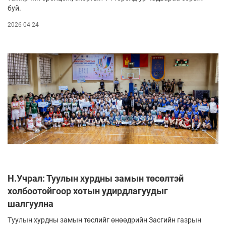
буй.
2026-04-24
Н.Учрал: Туулын хурдны замын төсөлтэй
холбоотойгоор хотын удирдлагуудыг
шалгуулна
Туулын хурдны замын төслийг өнөөдрийн Засгийн газрын