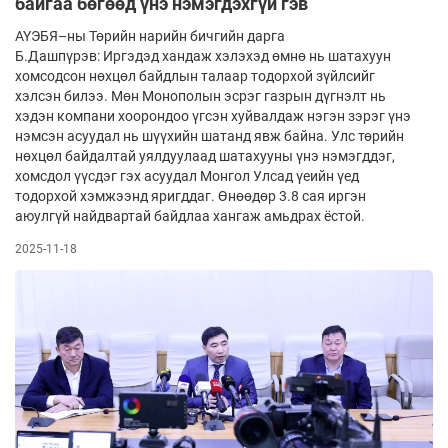
байгаа бөгөөд үнэ нэмэгдэхгүй гэв
АҮЭБЯ–ны Төрийн нарийн бичгийн дарга
Б.Дашпүрэв: Иргэдэд хандаж хэлэхэд өмнө нь шатахуун
хомсодсон нөхцөл байдлын талаар тодорхой зүйлсийг
хэлсэн билээ. Мөн Монополын эсрэг газрын дүгнэлт нь
хэдэн компани хоорондоо үгсэн хуйвалдаж нэгэн зэрэг үнэ
нэмсэн асуудал нь шүүхийн шатанд явж байна. Улс төрийн
нөхцөл байдалтай уялдуулаад шатахууны үнэ нэмэгддэг,
хомсдол үүсдэг гэх асуудал Монгол Улсад үеийн үед
тодорхой хэмжээнд яригддаг. Өнөөдөр 3.8 сая иргэн
аюулгүй найдвартай байдлаа хангаж амьдрах ёстой.
2025-11-18