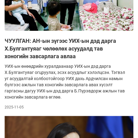
ЧУУЛГАН: АН-ын зүгээс УИХ-ын дэд дарга
Х.Булгантуяаг чөлөөлөх асуудалд тав
хоногийн завсарлага авлаа
УИХ-ын өнөөдрийн хуралдаанаар УИХ-ын дэд дарга
Х.Булгантуяаг огцруулах, эсэх асуудлыг хэлэлцсэн. Тэгвэл
уг асуудалтай холбоотойгоор УИХ дахь Ардчилсан намын
бүлгээс ажлын тав хоногийн завсарлага авах хүсэлт
гаргасны дагуу УИХ-ын дэд дарга Б.Пүрэвдорж ажлын тав
хоногийн завсарлага өглөө.
2025-11-05