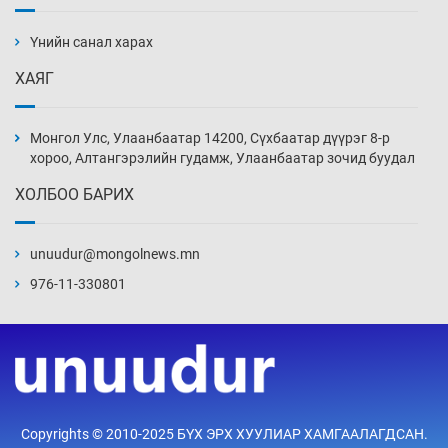
Ж.Лхагвабат өсвөр үеийнхний ДАШТ-ийг
дэнсэлнэ
Үнийн санал харах
19 цаг 5 мин
ХАЯГ
Иран тэсэж үлдсэн ч удаан хугацаанд хүнд
үеийг туулна
Монгол Улс, Улаанбаатар 14200, Сүхбаатар дүүрэг 8-р
19 цаг 35 мин
хороо, Алтангэрэлийн гудамж, Улаанбаатар зочид буудал
ХОЛБОО БАРИХ
Боловсролын зээлийн сангаар гадаадад
суралцагчдын амьжиргааны зардлын
хэмжээг шинэчлэн тогтоох нь
unuudur@mongolnews.mn
20 цаг 5 мин
976-11-330801
Монголын баг Абу Дабид медалийн хур
буулгаж байна
20 цаг 35 мин
Б.Учрал, Ё.Пүрэвдаш нар Азийн АШТ-д
Copyrights © 2010-2025 БҮХ ЭРХ ХУУЛИАР ХАМГААЛАГДСАН.
мөнгө, хүрэл медаль хүртэв