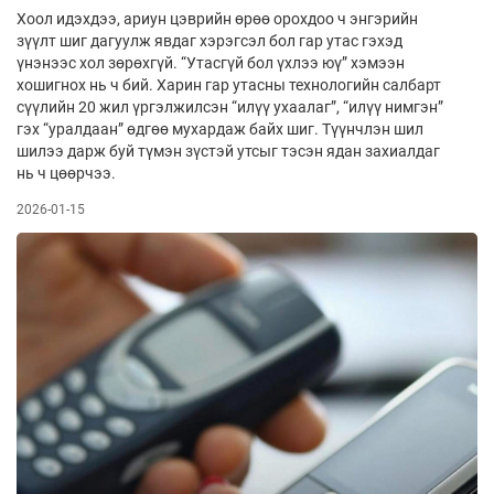
Хоол идэхдээ, ариун цэврийн өрөө орохдоо ч энгэрийн
зүүлт шиг дагуулж явдаг хэрэгсэл бол гар утас гэхэд
үнэнээс хол зөрөхгүй. “Утасгүй бол үхлээ юү” хэмээн
хошигнох нь ч бий. Харин гар утасны технологийн салбарт
сүүлийн 20 жил үргэлжилсэн “илүү ухаалаг”, “илүү нимгэн”
гэх “уралдаан” өдгөө мухардаж байх шиг. Түүнчлэн шил
шилээ дарж буй түмэн зүстэй утсыг тэсэн ядан захиалдаг
нь ч цөөрчээ.
2026-01-15