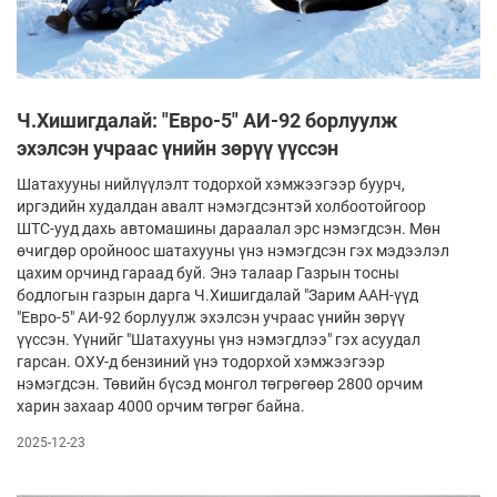
Ч.Хишигдалай: "Евро-5" АИ-92 борлуулж
эхэлсэн учраас үнийн зөрүү үүссэн
Шатахууны нийлүүлэлт тодорхой хэмжээгээр буурч,
иргэдийн худалдан авалт нэмэгдсэнтэй холбоотойгоор
ШТС-ууд дахь автомашины дараалал эрс нэмэгдсэн. Мөн
өчигдөр оройноос шатахууны үнэ нэмэгдсэн гэх мэдээлэл
цахим орчинд гараад буй. Энэ талаар Газрын тосны
бодлогын газрын дарга Ч.Хишигдалай "Зарим ААН-үүд
"Евро-5" АИ-92 борлуулж эхэлсэн учраас үнийн зөрүү
үүссэн. Үүнийг "Шатахууны үнэ нэмэгдлээ" гэх асуудал
гарсан. ОХУ-д бензиний үнэ тодорхой хэмжээгээр
нэмэгдсэн. Төвийн бүсэд монгол төгрөгөөр 2800 орчим
харин захаар 4000 орчим төгрөг байна.
2025-12-23