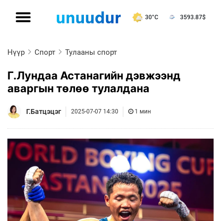
30°C
3593.87
$
Нүүр
Спорт
Тулааны спорт
Г.Лундаа Астанагийн дэвжээнд
аваргын төлөө тулалдана
Г.Батцэцэг
2025-07-07 14:30
1 мин