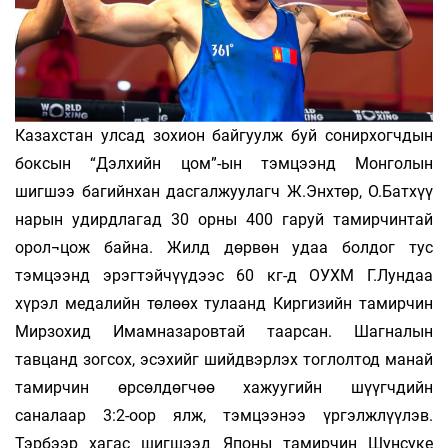
Казахстан улсад зохион байгуулж буй сонирхогчдын
боксын “Дэлхийн цом”-ын тэмцээнд Монголын
шигшээ багийнхан дасгалжуулагч Ж.Энхтөр, О.Батхүү
нарын удирдлагад 30 орны 400 гаруй тамирчинтай
орол¬цож байна. Жилд дөрвөн удаа болдог тус
тэмцээнд эрэгтэйчүүдээс 60 кг-д ОУХМ Г.Лундаа
хүрэл медалийн төлөөх тулаанд Киргизийн тамирчин
Мирзохид Имамназаровтай таарсан. Шагналын
тавцанд зогсох, эсэхийг шийдвэрлэх тоглолтод манай
тамирчин өрсөлдөгчөө хажуугийн шүүгчдийн
саналаар 3:2-оор ялж, тэмцээнээ үргэлжлүүлэв.
Тэрбээр хагас шигшээд Японы тамирчин Шунсуке