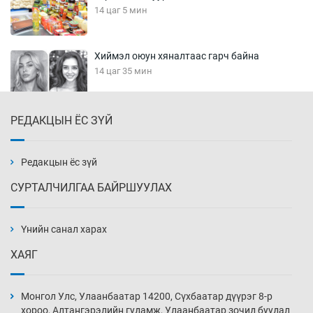
14 цаг 5 мин
Хиймэл оюун хяналтаас гарч байна
14 цаг 35 мин
РЕДАКЦЫН ЁС ЗҮЙ
Эмэгтэйчүүд Бээжин, эрэгтэйчүүд Японд
бэлтгэл базаахаар хилийн дээс алхлаа
15 цаг 5 мин
Редакцын ёс зүй
СУРТАЛЧИЛГАА БАЙРШУУЛАХ
АНУ-ын Цэргийн кибер командлалаын
ажилтнууд амиа хорлох явдал эрс
нэмэгджээ
Үнийн санал харах
15 цаг 12 мин
ХАЯГ
Монголын шигшээ Хонконгийн багийг ялж,
эхний хожлоо авлаа
Монгол Улс, Улаанбаатар 14200, Сүхбаатар дүүрэг 8-р
15 цаг 35 мин
хороо, Алтангэрэлийн гудамж, Улаанбаатар зочид буудал