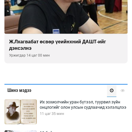
Ж.Лхагвабат өсвөр үеийнхний ДАШТ-ийг
дэнсэлнэ
Уржигдар 14 цаг 00 мин
Шинэ мэдээ
Их зохиолчийн уран бүтээл, туурвил зүйн
онцлогийг олон улсын судлаачид хэлэлцлээ
11 цаг 35 мин