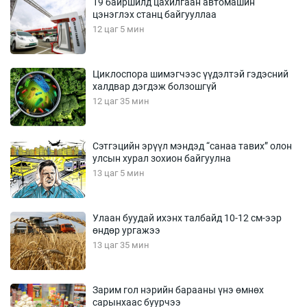
19 байршилд цахилгаан автомашин
цэнэглэх станц байгууллаа
12 цаг 5 мин
Циклоспора шимэгчээс үүдэлтэй гэдэсний
халдвар дэгдэж болзошгүй
12 цаг 35 мин
Сэтгэцийн эрүүл мэндэд “санаа тавих” олон
улсын хурал зохион байгуулна
13 цаг 5 мин
Улаан буудай ихэнх талбайд 10-12 см-ээр
өндөр ургажээ
13 цаг 35 мин
Зарим гол нэрийн барааны үнэ өмнөх
сарынхаас буурчээ