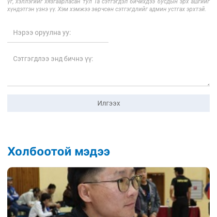
үг, хэллэгийг хязгаарласан тул Та сэтгэгдэл бичихдээ бусдын эрх ашгийг
хүндэтгэн үзнэ үү. Хэм хэмжээ зөрчсөн сэтгэгдлийг админ устгах эрхтэй.
Илгээх
Холбоотой мэдээ