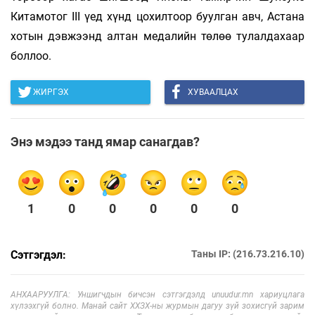
Китамотог III үед хүнд цохилтоор буулган авч, Астана
хотын дэвжээнд алтан медалийн төлөө тулалдахаар
боллоо.
ЖИРГЭХ
ХУВААЛЦАХ
Энэ мэдээ танд ямар санагдав?
1
0
0
0
0
0
Сэтгэгдэл:
Таны IP: (216.73.216.10)
АНХААРУУЛГА: Уншигчдын бичсэн сэтгэгдэлд unuudur.mn хариуцлага
хүлээхгүй болно. Манай сайт ХХЗХ-ны журмын дагуу зүй зохисгүй зарим