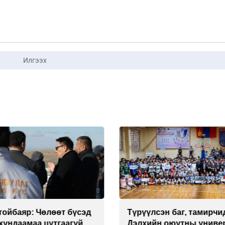
Илгээх
тойбаяр: Чөлөөт бүсэд
Түрүүлсэн баг, тамирчи
хундаамаа цутгаагүй
Дэлхийн оюутны униве