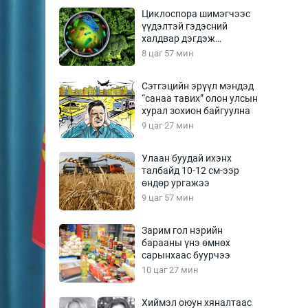
Урлагтай яриа
Циклоспора шимэгчээс
өрчил
үүдэлтэй гэдэсний
халдвар дэгдэж
энд-Эрхэм баян
болзошгүй
8 цаг 57 мин
Сэтгэцийн эрүүл мэндэд
“санаа тавих” олон улсын
хүний үг
хурал зохион байгуулна
9 цаг 27 мин
Улаан буудай ихэнх
талбайд 10-12 см-ээр
ага
Бусад
өндөр ургажээ
9 цаг 57 мин
Фото
сурвалжлагч
Видео
Зарим гол нэрийн
Инфографик
барааны үнэ өмнөх
сарынхаас буурчээ
Санал асуулга
10 цаг 27 мин
Хиймэл оюун хяналтаас