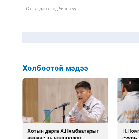
Холбоотой мэдээ
у
Хотын дарга Х.Нямбаатарыг
Н.Ном
ажлаас нь чөлөөллөө
суурь 