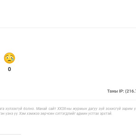
0
Таны IP: (216.
га хүлээхгүй болно. Манай сайт ХХЗХ-ны журмын дагуу зүй зохисгүй зарим үг
эн үзнэ үү. Хэм хэмжээ зөрчсөн сэтгэгдлийг админ устгах эрхтэй.