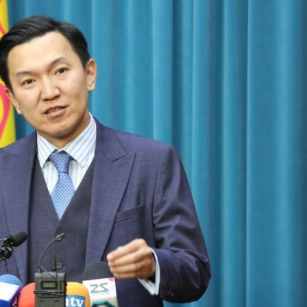
Ханш
Хэрэг з
Эрэлттэй мэдээ
Эрүүл м
Хууль ёс
Хүмүүс
Албаны 
Бусад
Life style
Ярилцл
Зөвлөгөө
Хоймор
Өнөөдрийн тухай
Уншигч-
өл