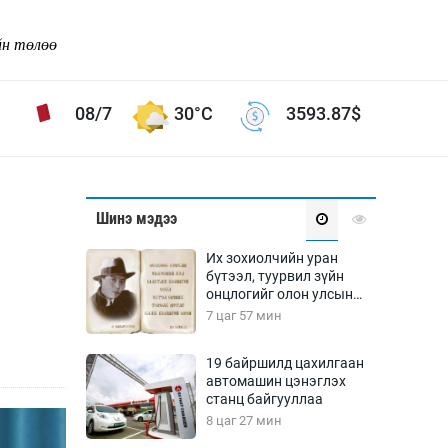
йн төлөө
08/7
30°C
3593.87
$
Соёл урлаг
Шинэ мэдээ
ой хөгжлийн зорилго -
Сонгодог урлаг
Их зохиолчийн уран
Ардын урлаг
бүтээл, туурвил зүйн
онцлогийг олон улсын
Дүрслэх урлаг
судлаачид хэлэлцлээ
7 цаг 57 мин
Өв соёл
таг
Кино урлаг
19 байршилд цахилгаан
автомашин цэнэглэх
 орчин
Цирк
станц байгууллаа
ол
8 цаг 27 мин
Рок поп, хип хоп
энд