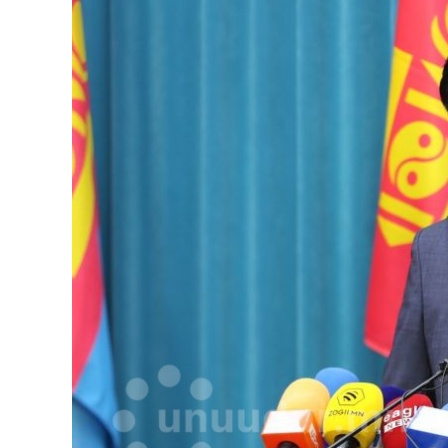
126-гийн НЭГ
Ертөнц
Спорт
Нийгэм
Бөх
Техник технологи
Сагсан бөмбөг
Шинжлэх ухаан
Хөлбөмбөг
Сонин хачин
Олимпын төрөл
Дэлхийн монгол
Тулааны спорт
Олимпын бус төр