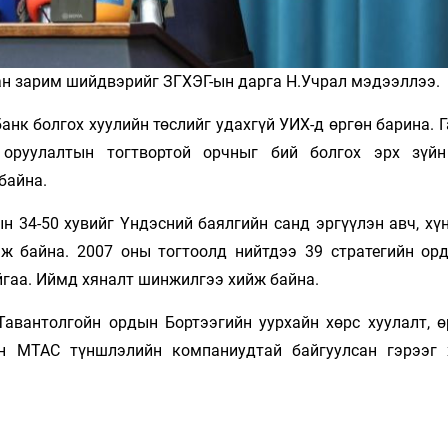
ан зарим шийдвэрийг ЗГХЭГ-ын дарга Н.Учрал мэдээллээ.
анк болгох хуулийн төслийг удахгүй УИХ-д өргөн барина.
ө оруулалтын тогтвортой орчныг бий болгох эрх зүй
байна.
н 34-50 хувийг Үндэсний баялгийн санд эргүүлэн авч, хү
ж байна. 2007 оны тогтоолд нийтдээ 39 стратегийн орд
айгаа. Иймд хяналт шинжилгээ хийж байна.
авантолгойн ордын Бортээгийн уурхайн хөрс хуулалт, ө
ан МТАС түншлэлийн компаниудтай байгуулсан гэрээг 