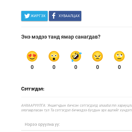
ЖИРГЭХ
ХУВААЛЦАХ
Энэ мэдээ танд ямар санагдав?
0
0
0
0
0
Сэтгэгдэл:
АНХААРУУЛГА: Уншигчдын бичсэн сэтгэгдэлд unuudur.mn хариуцла
хязгаарласан тул Та сэтгэгдэл бичихдээ бусдын эрх ашгийг хүндэтг