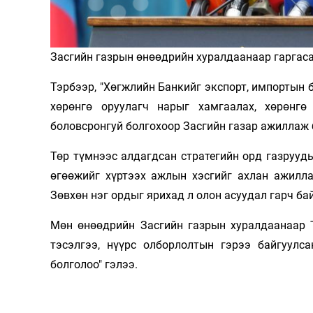
Олимп 2024
Засгийн газрын өнөөдрийн хуралдаанаар гаргас
Тэрбээр, "Хөгжлийн Банкийг экспорт, импортын б
хөрөнгө оруулагч нарыг хамгаалах, хөрөнг
боловсронгуй болгохоор Засгийн газар ажиллаж 
Төр түмнээс алдагдсан стратегийн орд газрууды
өгөөжийг хүртээх ажлын хэсгийг ахлан ажилла
Зөвхөн нэг ордыг ярихад л олон асуудал гарч б
Мөн өнөөдрийн Засгийн газрын хуралдаанаар Т
тэсэлгээ, нүүрс олборлолтын гэрээ байгуулс
болголоо" гэлээ.