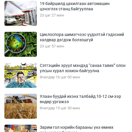
19 байршилд цахилгаан автомашин
цэнэглэх станц байгууллаа
23 цаг 27 мин
Циклоспора шимэгчээс үүдэлтэй гэдэсний
халдвар дэгдэж болзошгүй
23 цаг 57 мин
Сэтгэцийн эрүүл мэндэд “санаа тавих” олон
улсын хурал зохион байгуулна
Өчигдөр 16 цаг 00 мин
Улаан буудай ихэнх талбайд 10-12 см-ээр
өндөр ургажээ
Өчигдөр 15 цаг 30 мин
Зарим гол нэрийн барааны үнэ өмнөх