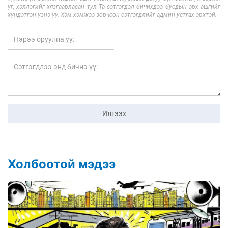
үг, хэллэгийг хязгаарласан тул Та сэтгэгдэл бичихдээ бусдын эрх ашгийг
хүндэтгэн үзнэ үү. Хэм хэмжээ зөрчсөн сэтгэгдлийг админ устгах эрхтэй.
Илгээх
Холбоотой мэдээ