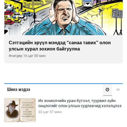
Улаан буудай ихэнх талбайд 10-12 см-ээр өнд
ургажээ
Өчигдөр 15 цаг 30 мин
Шинэ мэдээ
Их зохиолчийн уран бүтээл, туурвил зүйн
онцлогийг олон улсын судлаачид хэлэлцлээ
22 цаг 57 мин