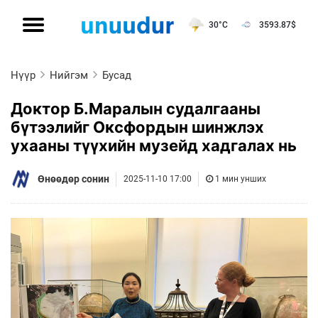
30°C
3593.87
$
Нүүр
Нийгэм
Бусад
Доктор Б.Маралын судалгааны
бүтээлийг Оксфордын шинжлэх
ухааны түүхийн музейд хадгалах нь
Өнөөдөр сонин
2025-11-10 17:00
1 мин унших