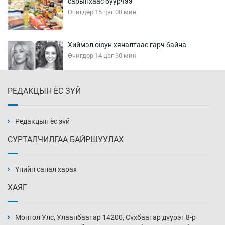
сарынхаас буурчээ
Өчигдөр 15 цаг 00 мин
Хиймэл оюун хяналтаас гарч байна
Өчигдөр 14 цаг 30 мин
РЕДАКЦЫН ЁС ЗҮЙ
Эмэгтэйчүүд Бээжин, эрэгтэйчүүд Японд
бэлтгэл базаахаар хилийн дээс алхлаа
Өчигдөр 14 цаг 00 мин
Редакцын ёс зүй
СУРТАЛЧИЛГАА БАЙРШУУЛАХ
АНУ-ын Цэргийн кибер командлалаын
ажилтнууд амиа хорлох явдал эрс
нэмэгджээ
Үнийн санал харах
Өчигдөр 13 цаг 52 мин
ХАЯГ
Монголын шигшээ Хонконгийн багийг ялж,
эхний хожлоо авлаа
Монгол Улс, Улаанбаатар 14200, Сүхбаатар дүүрэг 8-р
Өчигдөр 13 цаг 30 мин