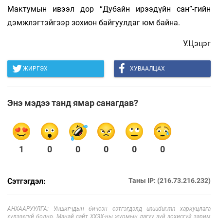
Мактумын ивээл дор “Дубайн ирээдүйн сан”-гийн
дэмжлэгтэйгээр зохион байгуулдаг юм байна.
У.Цэцэг
ЖИРГЭХ
ХУВААЛЦАХ
Энэ мэдээ танд ямар санагдав?
1
0
0
0
0
0
Сэтгэгдэл:
Таны IP: (216.73.216.232)
АНХААРУУЛГА: Уншигчдын бичсэн сэтгэгдэлд unuudur.mn хариуцлага
хүлээхгүй болно. Манай сайт ХХЗХ-ны журмын дагуу зүй зохисгүй зарим