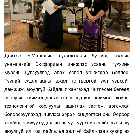
Доктор Б.Маралын судалгааны бүтээл, ажлын
үнэмлэхийг Оксфордын шинжлэх ухааны түүхийн
музейн цуглуулгад авах ёслол уржигдар боллоо.
Түүний судалгааны ажил тогтвортой уул уурхайг
дэмжиж, аюулгүй байдлыг хангахад чиглэсэн бөгөөд
сансрын хиймэл дагуулын өгөгдлийг хиймэл оюуны
технологитой хослуулан ашиглах систем, аргачлал
боловсруулахад чиглэснээрээ онцлогтой аж. Өөрөөр
хэлбэл, энэхүү судалгаа нь уул уурхайн салбарыг илүү
аюулгүй, ил тод, байгальд ээлтэй байд¬лаар хувиргах