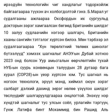
ирээдүйн технологийн чиг хандлагыг тодорхойлж
байгаагаараа түүхэн ач холбогдолтой гэнэ. Б.Марал уг
судалгааны ажлаараа Оксфордын их сургуульд
докторын зэрэг хамгаалсан бөгөөд Британийн шилдэг
10 залуу судлаачийн нэгээр шалгарч, Британийн
хааны сангийн тэтгэлэг хүртсэн билээ. Мөн тэрбээр эл
судалгаагаараа “Хүн төрөлхтний төлөөх шинэлэг
бүтээлүүд” хэмээх шагналыг АНЭУ-ын Дубай хотноо
2023 онд болсон Уур амьсгалын өөрчлөлтийн тухай
НҮБ-ын суурь конвенцын талуудын 28 дугаар бага
хурал (СОР28)-ын үеэр хүртсэн юм. Тус шагнал нь
ногоон технологи, эрүүл мэнд, хиймэл оюун зэрэг
салбарт дэлхий дахинд эерэг нөлөө үзүүлэх шилдэг
төслүүдийг шалгаруулдгаараа онцлогтой. Энэхүү нэр
хүндтэй шагналыг тус улсын соёл, урлагийн тэргүүн,
Гүнж Латифа бинт Мохаммед бин Рашид Аль