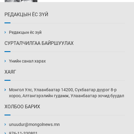
РЕДАКЦЫН ЁС ЗҮЙ
Эмэгтэйчүүд Бээжин, эрэгтэйчүүд Японд
бэлтгэл базаахаар хилийн дээс алхлаа
Уржигдар 14 цаг 00 мин
Редакцын ёс зүй
СУРТАЛЧИЛГАА БАЙРШУУЛАХ
АНУ-ын Цэргийн кибер командлалаын
ажилтнууд амиа хорлох явдал эрс
нэмэгджээ
Үнийн санал харах
Уржигдар 13 цаг 52 мин
ХАЯГ
Монголын шигшээ Хонконгийн багийг ялж,
эхний хожлоо авлаа
Монгол Улс, Улаанбаатар 14200, Сүхбаатар дүүрэг 8-р
Уржигдар 13 цаг 30 мин
хороо, Алтангэрэлийн гудамж, Улаанбаатар зочид буудал
ХОЛБОО БАРИХ
Техникийн өндөр үзүүлэлттэй агаарын хөлөг
худалдан авах хүсэлтээ уламжлав
unuudur@mongolnews.mn
Уржигдар 13 цаг 00 мин
976-11-330801