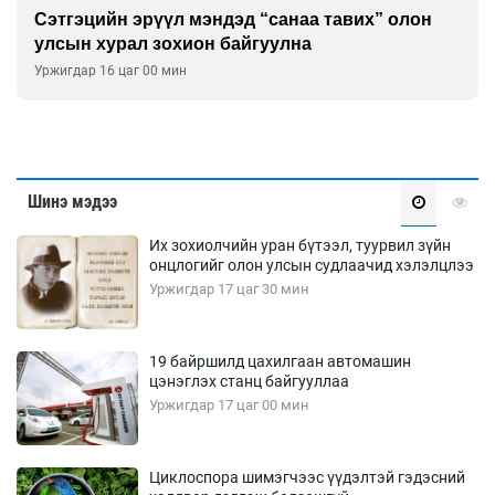
Сэтгэцийн эрүүл мэндэд “санаа тавих” олон
улсын хурал зохион байгуулна
Уржигдар 16 цаг 00 мин
Шинэ мэдээ
Их зохиолчийн уран бүтээл, туурвил зүйн
онцлогийг олон улсын судлаачид хэлэлцлээ
Уржигдар 17 цаг 30 мин
19 байршилд цахилгаан автомашин
цэнэглэх станц байгууллаа
Уржигдар 17 цаг 00 мин
Циклоспора шимэгчээс үүдэлтэй гэдэсний