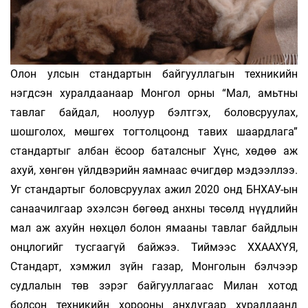
Олон улсын стандартын байгууллагын техникийн
нэгдсэн хуралдаанаар Монгол орны “Мал, амьтны
тавлаг байдал, ноолуур бэлтгэх, боловсруулах,
шошголох, мөшгөх тогтолцоонд тавих шаардлага”
стандартыг албан ёсоор баталсныг Хүнс, хөдөө аж
ахуй, хөнгөн үйлдвэрийн яамнаас өчигдөр мэдээллээ.
Уг стандартыг боловсруулах ажил 2020 онд БНХАУ-ын
санаачилгаар эхэлсэн бөгөөд анхны төсөлд нүүдлийн
мал аж ахуйн нөхцөл болон ямааны тавлаг байдлын
онцлогийг тусгаагүй байжээ. Тиймээс ХХААХҮЯ,
Стандарт, хэмжил зүйн газар, Монголын бэлчээр
судлалын төв зэрэг байгууллагаас Милан хотод
болсон техникийн хорооны анхдугаар хуралдаанд