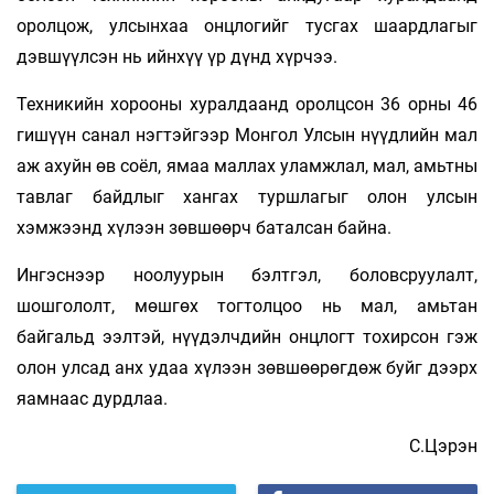
оролцож, улсынхаа онцлогийг тусгах шаардлагыг
дэвшүүлсэн нь ийнхүү үр дүнд хүрчээ.
Техникийн хорооны хуралдаанд оролцсон 36 орны 46
гишүүн санал нэгтэйгээр Монгол Улсын нүүдлийн мал
аж ахуйн өв соёл, ямаа маллах уламжлал, мал, амьтны
тавлаг байдлыг хангах туршлагыг олон улсын
хэмжээнд хүлээн зөвшөөрч баталсан байна.
Ингэснээр ноолуурын бэлтгэл, боловсруулалт,
шошгололт, мөшгөх тогтолцоо нь мал, амьтан
байгальд ээлтэй, нүүдэлчдийн онцлогт тохирсон гэж
олон улсад анх удаа хүлээн зөвшөөрөгдөж буйг дээрх
яамнаас дурдлаа.
С.Цэрэн