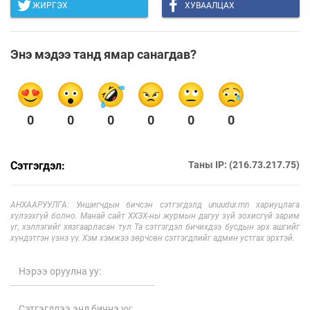
ЖИРГЭХ
ХУВААЛЦАХ
Энэ мэдээ танд ямар санагдав?
0
0
0
0
0
0
Сэтгэгдэл:
Таны IP: (216.73.217.75)
АНХААРУУЛГА: Уншигчдын бичсэн сэтгэгдэлд unuudur.mn хариуцлага
хүлээхгүй болно. Манай сайт ХХЗХ-ны журмын дагуу зүй зохисгүй зарим
үг, хэллэгийг хязгаарласан тул Та сэтгэгдэл бичихдээ бусдын эрх ашгийг
хүндэтгэн үзнэ үү. Хэм хэмжээ зөрчсөн сэтгэгдлийг админ устгах эрхтэй.