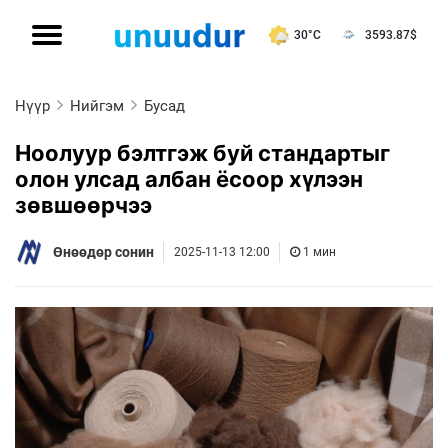
30°C
3593.87
$
Нүүр
Нийгэм
Бусад
Ноолуур бэлтгэж буй стандартыг
олон улсад албан ёсоор хүлээн
зөвшөөрчээ
Өнөөдөр сонин
2025-11-13 12:00
1 мин