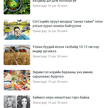
халдвар дэгдэж болзошгүй
Уржигдар 16 цаг 30 мин
Сэтгэцийн эрүүл мэндэд “санаа тавих” олон
улсын хурал зохион байгуулна
Уржигдар 16 цаг 00 мин
Улаан буудай ихэнх талбайд 10-12 см-ээр
өндөр ургажээ
Уржигдар 15 цаг 30 мин
Зарим гол нэрийн барааны үнэ өмнөх
сарынхаас буурчээ
Уржигдар 15 цаг 00 мин
Хиймэл оюун хяналтаас гарч байна
Уржигдар 14 цаг 30 мин