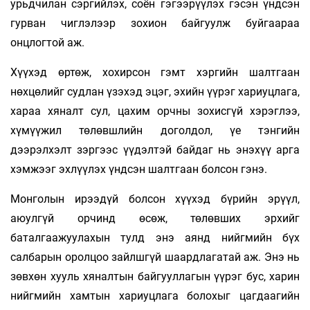
урьдчилан сэргийлэх, соён гэгээрүүлэх гэсэн үндсэн
гурван чиглэлээр зохион байгуулж буйгаараа
онцлогтой аж.
Хүүхэд өртөж, хохирсон гэмт хэргийн шалтгаан
нөхцөлийг судлан үзэхэд эцэг, эхийн үүрэг хариуцлага,
хараа хяналт сул, цахим орчны зохисгүй хэрэглээ,
хүмүүжил төлөвшлийн доголдол, үе тэнгийн
дээрэлхэлт зэргээс үүдэлтэй байдаг нь энэхүү арга
хэмжээг эхлүүлэх үндсэн шалтгаан болсон гэнэ.
Монголын ирээдүй болсон хүүхэд бүрийн эрүүл,
аюулгүй орчинд өсөж, төлөвших эрхийг
баталгаажуулахын тулд энэ аянд нийгмийн бүх
салбарын оролцоо зайлшгүй шаардлагатай аж. Энэ нь
зөвхөн хууль хяналтын байгууллагын үүрэг бус, харин
нийгмийн хамтын хариуцлага болохыг цагдаагийн