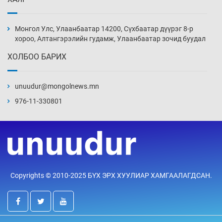
Монголын шигшээ Хонконгийн багийг ялж,
эхний хожлоо авлаа
Монгол Улс, Улаанбаатар 14200, Сүхбаатар дүүрэг 8-р
Өчигдөр 13 цаг 30 мин
хороо, Алтангэрэлийн гудамж, Улаанбаатар зочид буудал
ХОЛБОО БАРИХ
Техникийн өндөр үзүүлэлттэй агаарын хөлөг
худалдан авах хүсэлтээ уламжлав
unuudur@mongolnews.mn
Өчигдөр 13 цаг 00 мин
976-11-330801
“Шатахууны бус, бодлогын хомсдол
нүүрлээд байна”
Өчигдөр 12 цаг 30 мин
Дөрвөн чиглэлд шөнийн автобус иргэдэд
Copyrights © 2010-2025 БҮХ ЭРХ ХУУЛИАР ХАМГААЛАГДСАН.
үйлчилж буй гэв
Өчигдөр 12 цаг 00 мин