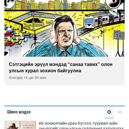
Сэтгэцийн эрүүл мэндэд “санаа тавих” олон
улсын хурал зохион байгуулна
Өчигдөр 16 цаг 00 мин
Шинэ мэдээ
Их зохиолчийн уран бүтээл, туурвил зүйн
онцлогийг олон улсын судлаачид хэлэлцлээ