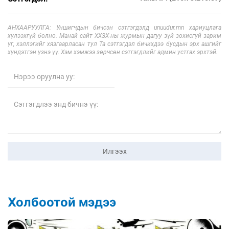
АНХААРУУЛГА: Уншигчдын бичсэн сэтгэгдэлд unuudur.mn хариуцлага
хүлээхгүй болно. Манай сайт ХХЗХ-ны журмын дагуу зүй зохисгүй зарим
үг, хэллэгийг хязгаарласан тул Та сэтгэгдэл бичихдээ бусдын эрх ашгийг
хүндэтгэн үзнэ үү. Хэм хэмжээ зөрчсөн сэтгэгдлийг админ устгах эрхтэй.
Илгээх
Холбоотой мэдээ