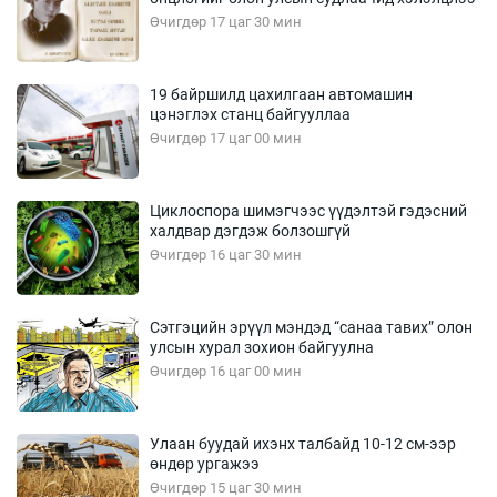
Өчигдөр 17 цаг 30 мин
19 байршилд цахилгаан автомашин
цэнэглэх станц байгууллаа
Өчигдөр 17 цаг 00 мин
Циклоспора шимэгчээс үүдэлтэй гэдэсний
халдвар дэгдэж болзошгүй
Өчигдөр 16 цаг 30 мин
Сэтгэцийн эрүүл мэндэд “санаа тавих” олон
улсын хурал зохион байгуулна
Өчигдөр 16 цаг 00 мин
Улаан буудай ихэнх талбайд 10-12 см-ээр
өндөр ургажээ
Өчигдөр 15 цаг 30 мин