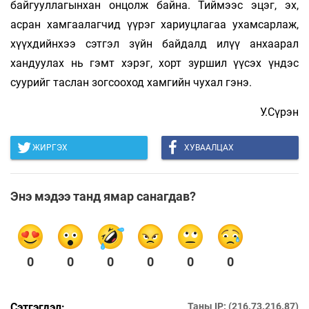
байгууллагынхан онцолж байна. Тиймээс эцэг, эх,
асран хамгаалагчид үүрэг хариуцлагаа ухамсарлаж,
хүүхдийнхээ сэтгэл зүйн байдалд илүү анхаарал
хандуулах нь гэмт хэрэг, хорт зуршил үүсэх үндэс
суурийг таслан зогсооход хамгийн чухал гэнэ.
У.Сүрэн
ЖИРГЭХ
ХУВААЛЦАХ
Энэ мэдээ танд ямар санагдав?
0
0
0
0
0
0
Сэтгэгдэл:
Таны IP: (216.73.216.87)