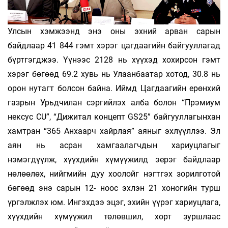
Улсын хэмжээнд энэ оны эхний арван сарын
байдлаар 41 844 гэмт хэрэг цагдаагийн байгууллагад
бүртгэгджээ. Үүнээс 2128 нь хүүхэд хохирсон гэмт
хэрэг бөгөөд 69.2 хувь нь Улаанбаатар хотод, 30.8 нь
орон нутагт болсон байна. Иймд Цагдаагийн ерөнхий
газрын Урьдчилан сэргийлэх алба болон “Прэмиум
нексус CU”, “Дижитал концепт GS25” байгууллагынхан
хамтран “365 Анхаарч хайрлая” аяныг эхлүүллээ. Эл
аян нь асран хамгаалагчдын хариуцлагыг
нэмэгдүүлж, хүүхдийн хүмүүжилд эерэг байдлаар
нөлөөлөх, нийгмийн дуу хоолойг нэгтгэх зорилготой
бөгөөд энэ сарын 12- ноос эхлэн 21 хоногийн турш
үргэлжлэх юм. Ингэхдээ эцэг, эхийн үүрэг хариуцлага,
хүүхдийн хүмүүжил төлөвшил, хорт зуршлаас