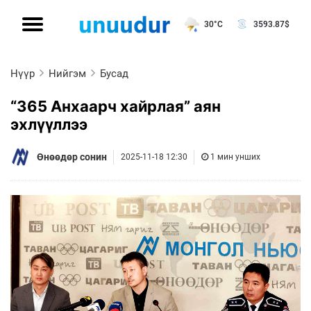
30°C
3593.87
$
Нүүр
Нийгэм
Бусад
“365 Анхаарч хайрлая” аян
эхлүүллээ
Өнөөдөр сонин
2025-11-18 12:30
1 мин унших