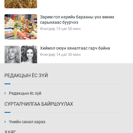
Зарим гол нэрийн барааны үнэ өмнөх
сарынхаас буурчээ
Өчигдөр 15 цаг 00 мин
Хиймэл оюун хяналтаас гарч байна
Өчигдөр 14 цаг 30 мин
РЕДАКЦЫН ЁС ЗҮЙ
Эмэгтэйчүүд Бээжин, эрэгтэйчүүд Японд
бэлтгэл базаахаар хилийн дээс алхлаа
Өчигдөр 14 цаг 00 мин
Редакцын ёс зүй
СУРТАЛЧИЛГАА БАЙРШУУЛАХ
АНУ-ын Цэргийн кибер командлалаын
ажилтнууд амиа хорлох явдал эрс
нэмэгджээ
Үнийн санал харах
Өчигдөр 13 цаг 52 мин
ХАЯГ