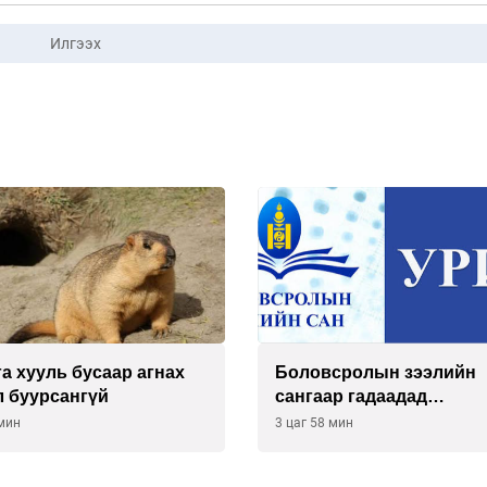
Илгээх
а хууль бусаар агнах
Боловсролын зээлийн
л буурсангүй
сангаар гадаадад
суралцагчдын амьжирг
 мин
3 цаг 58 мин
зардлын хэмжээг шинэ
тогтоох нь