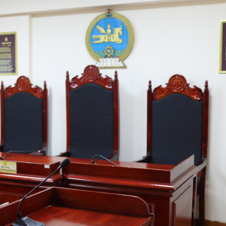
Ханш
Хэрэг з
Эрэлттэй мэдээ
Эрүүл м
Хууль ёс
Хүмүүс
Албаны 
Бусад
Life style
Ярилцл
Зөвлөгөө
Хоймор
Өнөөдрийн тухай
Уншигч-
өл