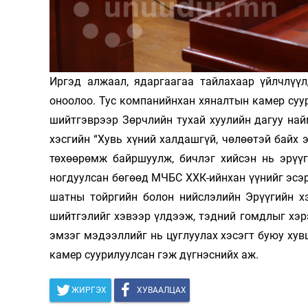
Олимп 2024
Иргэд алжаал, ядаргаагаа тайлахаар үйлчлүү
оноолоо. Тус компанийнхан хяналтын камер суу
шийтгэврээр Зөрчлийн тухай хуулийн дагуу найм
хэсгийн “Хувь хүний халдашгүй, чөлөөтэй байх 
төхөөрөмж байршуулж, бичлэг хийсэн нь эрүүг
ногдуулсан бөгөөд МЧБС ХХК-ийнхан үүнийг эсэр
шатны тойргийн болон нийслэлийн Эрүүгийн х
шийтгэлийг хэвээр үлдээж, тэдний гомдлыг хэрэг
эмзэг мэдээллийг нь цуглуулах хэсэгт буюу хувц
камер суурилуулсан гэж дүгнэснийх аж.
ЖИРГЭХ
ХУВААЛЦАХ