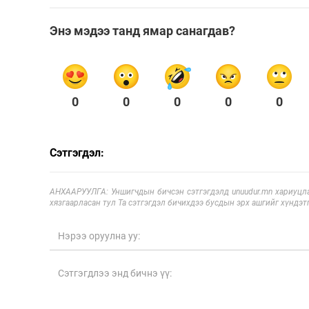
Энэ мэдээ танд ямар санагдав?
0
0
0
0
0
Сэтгэгдэл:
АНХААРУУЛГА: Уншигчдын бичсэн сэтгэгдэлд unuudur.mn хариуцла
хязгаарласан тул Та сэтгэгдэл бичихдээ бусдын эрх ашгийг хүндэтг