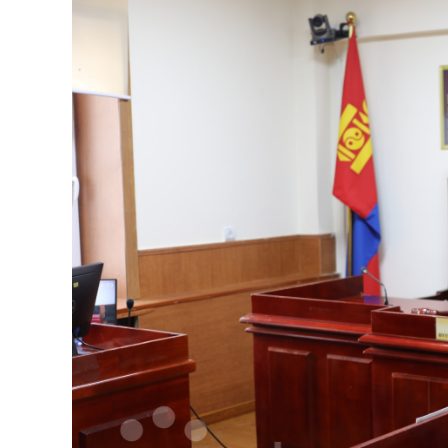
126-гийн НЭГ
Ертөнц
Спорт
Нийгэм
Бөх
Техник технологи
Сагсан бөмбөг
Шинжлэх ухаан
Хөлбөмбөг
Сонин хачин
Олимпын төрөл
Дэлхийн монгол
Тулааны спорт
Олимпын бус төр