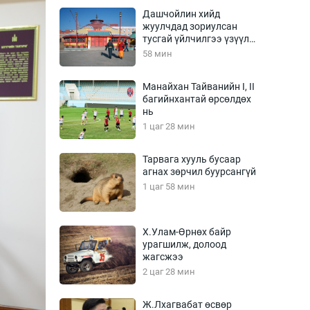
Урлагтай яриа
Дашчойлин хийд
өрчил
жуулчдад зориулсан
тусгай үйлчилгээ үзүүлж
энд-Эрхэм баян
эхэлжээ
58 мин
Манайхан Тайванийн I, II
багийнхантай өрсөлдөх
хүний үг
нь
1 цаг 28 мин
Тарвага хууль бусаар
агнах зөрчил буурсангүй
ага
Бусад
1 цаг 58 мин
Фото
сурвалжлагч
Видео
Х.Улам-Өрнөх байр
Инфографик
урагшилж, долоод
жагсжээ
Санал асуулга
2 цаг 28 мин
Ж.Лхагвабат өсвөр