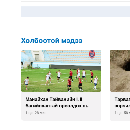
Холбоотой мэдээ
Манайхан Тайванийн I, II
Тарваг
ээ
багийнхантай өрсөлдөх нь
зөрчи
1 цаг 28 мин
1 цаг 58