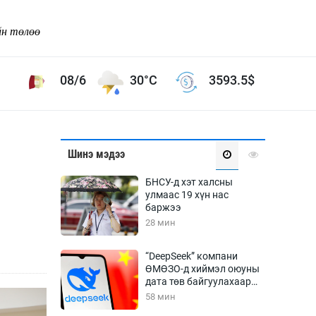
йн төлөө
08/6
30°C
3593.5
$
Соёл урлаг
Шинэ мэдээ
ой хөгжлийн зорилго -
Сонгодог урлаг
БНСУ-д хэт халсны
Ардын урлаг
улмаас 19 хүн нас
баржээ
Дүрслэх урлаг
28 мин
Өв соёл
таг
Кино урлаг
“DeepSeek” компани
ӨМӨЗО-д хиймэл оюуны
 орчин
Цирк
дата төв байгуулахаар
ол
төлөвлөж байна
58 мин
Рок поп, хип хоп
энд