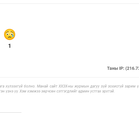
1
Таны IP: (216.7
га хүлээхгүй болно. Манай сайт ХХЗХ-ны журмын дагуу зүй зохисгүй зарим үг
эн үзнэ үү. Хэм хэмжээ зөрчсөн сэтгэгдлийг админ устгах эрхтэй.