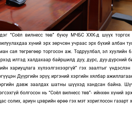
лдэг “Соёл вилнесс төв” буюу МЧБС ХХК-д шүүх торгох
рилуулахдаа хүний эрх зөрчсөн учраас эрх бүхий албан т
ан сая төгрөгөөр торгосон аж. Тодруулбал, эл хуулийн 6
эрхэд илтэд халдахаар байршилд дуу, дүрс, дуу-дүрсний 
ийн хариуцлага хүлээлгэхээргүй” гэх заалтыг үндэслэн
гүүцэн Дүүргийн эрүү, иргэний хэргийн хялбар ажиллагаа
эргийн давж заалдах шатны шүүхэд хандсан байна. Шү
сэхгүй болгосон нь “Соёл вилнесс төв”- ийнхөн хүний эр
ас солих, ариун цэврийн өрөө гэх мэт хориглосон газарт