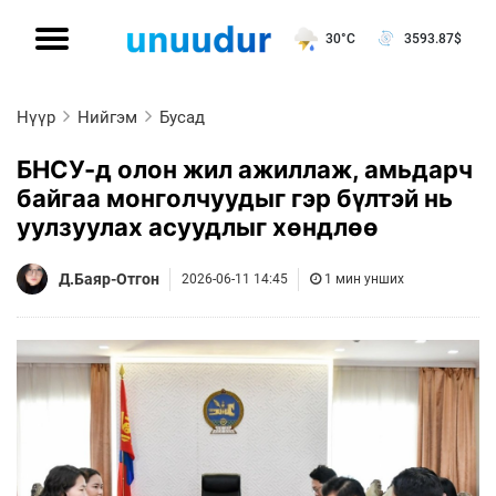
30°C
3593.87
$
Нүүр
Нийгэм
Бусад
БНСУ-д олон жил ажиллаж, амьдарч
байгаа монголчуудыг гэр бүлтэй нь
уулзуулах асуудлыг хөндлөө
Д.Баяр-Отгон
2026-06-11 14:45
1 мин унших