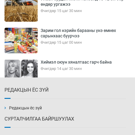
өндөр ургажээ
Өчигдөр 15 цаг 30 мин
Зарим гол нэрийн барааны үнэ өмнөх
сарынхаас буурчээ
Өчигдөр 15 цаг 00 мин
Хиймэл оюун хяналтаас гарч байна
Өчигдөр 14 цаг 30 мин
РЕДАКЦЫН ЁС ЗҮЙ
Эмэгтэйчүүд Бээжин, эрэгтэйчүүд Японд
бэлтгэл базаахаар хилийн дээс алхлаа
Өчигдөр 14 цаг 00 мин
Редакцын ёс зүй
СУРТАЛЧИЛГАА БАЙРШУУЛАХ
АНУ-ын Цэргийн кибер командлалаын
ажилтнууд амиа хорлох явдал эрс