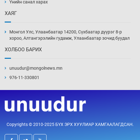
нэмэгджээ
Үнийн санал харах
Өчигдөр 13 цаг 52 мин
ХАЯГ
Монголын шигшээ Хонконгийн багийг ялж,
эхний хожлоо авлаа
Монгол Улс, Улаанбаатар 14200, Сүхбаатар дүүрэг 8-р
Өчигдөр 13 цаг 30 мин
хороо, Алтангэрэлийн гудамж, Улаанбаатар зочид буудал
ХОЛБОО БАРИХ
Техникийн өндөр үзүүлэлттэй агаарын хөлөг
худалдан авах хүсэлтээ уламжлав
unuudur@mongolnews.mn
Өчигдөр 13 цаг 00 мин
976-11-330801
“Шатахууны бус, бодлогын хомсдол
нүүрлээд байна”
Өчигдөр 12 цаг 30 мин
Дөрвөн чиглэлд шөнийн автобус иргэдэд
Copyrights © 2010-2025 БҮХ ЭРХ ХУУЛИАР ХАМГААЛАГДСАН.
үйлчилж буй гэв
Өчигдөр 12 цаг 00 мин