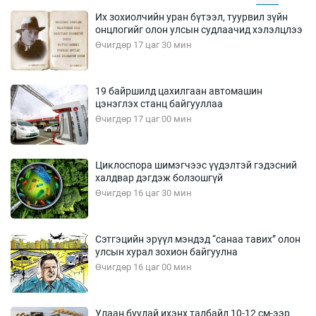
Их зохиолчийн уран бүтээл, туурвил зүйн
онцлогийг олон улсын судлаачид хэлэлцлээ
Өчигдөр 17 цаг 30 мин
19 байршилд цахилгаан автомашин
цэнэглэх станц байгууллаа
Өчигдөр 17 цаг 00 мин
Циклоспора шимэгчээс үүдэлтэй гэдэсний
халдвар дэгдэж болзошгүй
Өчигдөр 16 цаг 30 мин
Сэтгэцийн эрүүл мэндэд “санаа тавих” олон
улсын хурал зохион байгуулна
Өчигдөр 16 цаг 00 мин
Улаан буудай ихэнх талбайд 10-12 см-ээр