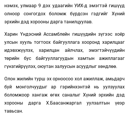
нэмэх, улмаар 9 дэх удаагийн УИХ-д эмэгтэй гишүүд
олноор сонгогдох боломж бүрдсэн гэдгийг Хүний
эрхийн дэд хорооны дарга танилцуулав.
Харин Үндэсний Ассамблейн гишүүдийн зүгээс хоёр
улсын хууль тогтоох байгууллага хооронд харилцааг
идэвхжүүлэх, харилцан айлчлах, эмэгтэйчүүдийн
төрийн бус байгууллагуудын хамтын ажиллагааг
гүнзгийрүүлэх, оюутан залуусын асуудлыг хөндлөө.
Олон жилийн турш эх орноосоо хол ажиллаж, амьдарч
буй монголчуудыг ар гэрийнхэнтэй нь уулзуулах
боломжоор хангаж өгөх саналыг Хүний эрхийн дэд
хорооны дарга Х.Баасанжаргал уулзалтын үеэр
тавьсан.