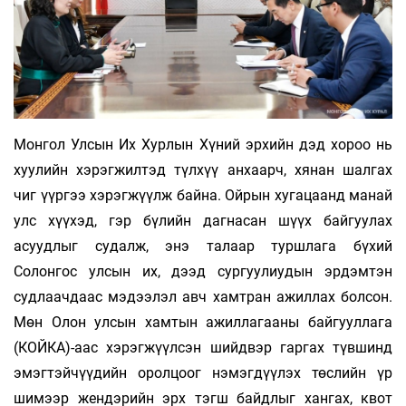
Монгол Улсын Их Хурлын Хүний эрхийн дэд хороо нь
хуулийн хэрэгжилтэд түлхүү анхаарч, хянан шалгах
чиг үүргээ хэрэгжүүлж байна. Ойрын хугацаанд манай
улс хүүхэд, гэр бүлийн дагнасан шүүх байгуулах
асуудлыг судалж, энэ талаар туршлага бүхий
Солонгос улсын их, дээд сургуулиудын эрдэмтэн
судлаачдаас мэдээлэл авч хамтран ажиллах болсон.
Мөн Олон улсын хамтын ажиллагааны байгууллага
(КОЙКА)-аас хэрэгжүүлсэн шийдвэр гаргах түвшинд
эмэгтэйчүүдийн оролцоог нэмэгдүүлэх төслийн үр
шимээр жендэрийн эрх тэгш байдлыг хангах, квот