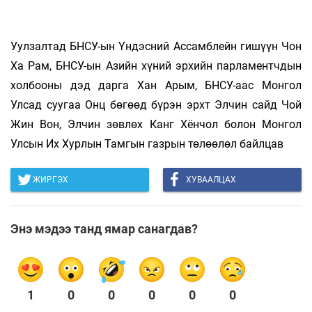
Уулзалтад БНСУ-ын Үндэсний Ассамблейн гишүүн Чон
Ха Рам, БНСУ-ын Азийн хүний эрхийн парламентчдын
холбооны дэд дарга Хан Арым, БНСУ-аас Монгол
Улсад суугаа Онц бөгөөд бүрэн эрхт Элчин сайд Чой
Жин Вон, Элчин зөвлөх Канг Хёнчол болон Монгол
Улсын Их Хурлын Тамгын газрын төлөөлөл байлцав
ЖИРГЭХ
ХУВААЛЦАХ
Энэ мэдээ танд ямар санагдав?
1
0
0
0
0
0