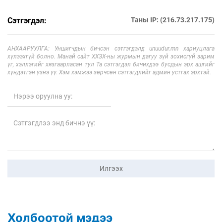
Сэтгэгдэл:
Таны IP: (216.73.217.175)
АНХААРУУЛГА: Уншигчдын бичсэн сэтгэгдэлд unuudur.mn хариуцлага
хүлээхгүй болно. Манай сайт ХХЗХ-ны журмын дагуу зүй зохисгүй зарим
үг, хэллэгийг хязгаарласан тул Та сэтгэгдэл бичихдээ бусдын эрх ашгийг
хүндэтгэн үзнэ үү. Хэм хэмжээ зөрчсөн сэтгэгдлийг админ устгах эрхтэй.
Илгээх
Холбоотой мэдээ