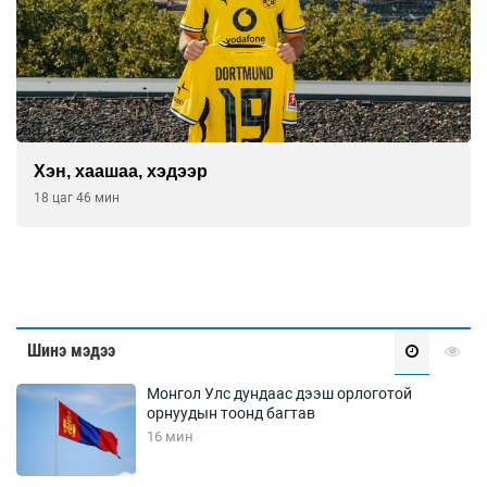
Хэн, хаашаа, хэдээр
18 цаг 46 мин
Шинэ мэдээ
Монгол Улс дундаас дээш орлоготой
орнуудын тоонд багтав
16 мин