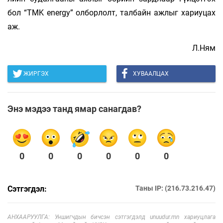
бол “TMK energy” олборлолт, талбайн ажлыг хариуцах
аж.
Л.Ням
ЖИРГЭХ
ХУВААЛЦАХ
Энэ мэдээ танд ямар санагдав?
0
0
0
0
0
0
Сэтгэгдэл:
Таны IP: (216.73.216.47)
АНХААРУУЛГА: Уншигчдын бичсэн сэтгэгдэлд unuudur.mn хариуцлага