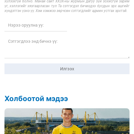
хүлээхгүй болно. Манай сайт ХХЗХ-ны журмын дагуу зүй зохисгүй зарим
үг, хэллэгийг хязгаарласан тул Та сэтгэгдэл бичихдээ бусдын эрх ашгийг
хүндэтгэн үзнэ үү. Хэм хэмжээ зөрчсөн сэтгэгдлийг админ устгах эрхтэй.
Илгээх
Холбоотой мэдээ