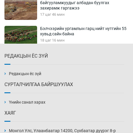
байгууламжуудыг албадан буулгах
захирамж гаргажээ
17 цаг 46 мин
Бэлчээрийн ургамлын гарц нийт нутгийн 55
хувьд сайн байна
18 цаг 16 мин
РЕДАКЦЫН ЁС ЗҮЙ
Хэн, хаашаа, хэдээр
18 цаг 46 мин
Редакцын ёс зүй
СУРТАЛЧИЛГАА БАЙРШУУЛАХ
Вашингтон мужийн Спокейн хотод дэгдсэн
түймэр 3200 орчим га талбай хамарчээ
Үнийн санал харах
19 цаг 16 мин
ХАЯГ
Хөгжлийн бэрхшээлтэй иргэдэд зориулсан
Хууль зүйн про боно төв нээв
Монгол Улс, Улаанбаатар 14200, Сүхбаатар дүүрэг 8-р