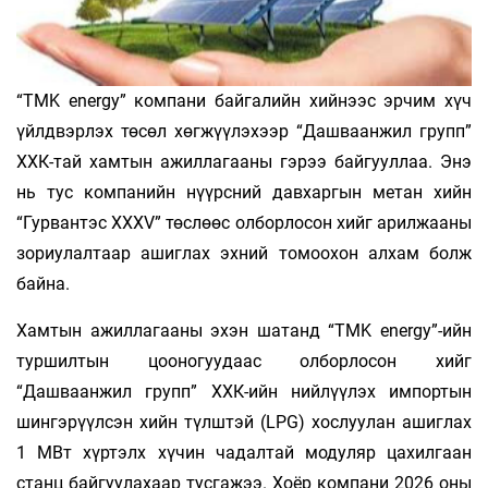
“TMK energy” компани байгалийн хийнээс эрчим хүч
үйлдвэрлэх төсөл хөгжүүлэхээр “Дашваан­жил групп”
ХХК-тай хамтын ажиллагааны гэрээ байгууллаа. Энэ
нь тус компанийн нүүрсний давхаргын метан хийн
“Гурвантэс XXXV” төслөөс ол­борлосон хийг арилжааны
зориулалтаар ашиглах эхний томоохон алхам болж
байна.
Хамтын ажиллагааны эхэн шатанд “TMK energy”-ийн
туршилтын цооногуудаас олборлосон хийг
“Дашваанжил групп” ХХК-ийн нийлүүлэх импортын
шингэрүүлсэн хийн түлштэй (LPG) хослуулан ашиглах
1 МВт хүртэлх хүчин чадалтай модуляр цахилгаан
станц байгуулахаар тусгажээ. Хоёр компани 2026 оны