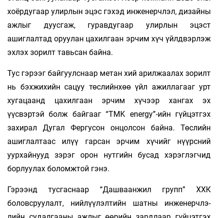
хоёрдугаар улирлын эцэс гэхэд инженерчлэл, дизайны
ажлыг дуусгаж, гуравдугаар улирлын эцэст
ашиглалтад оруулан ца­хилгаан эрчим хүч үйлдвэрлэж
эхлэх зорилт тавь­сан байна.
Тус гэрээг байгуулснаар метан хий арилжаалах зорилт
нь бэхжихийн сацуу төслийнхөө үйл ажиллагааг урт
хугацаанд цахилгаан эрчим хүчээр хангах эх
үүсвэртэй болж байгааг “TMK energy”-ийн гүйцэтгэх
захирал Дугал Фергусон онцолсон байна. Төслийн
ашиглалтаас илүү гарсан эрчим хүчийг нүүрсний
уурхайнууд зэрэг орон нутгийн бусад хэрэглэгчид
борлуулах боломжтой гэнэ.
Гэрээнд тусгаснаар “Дашваанжил групп” ХХК
боловсруулалт, нийлүүлэлтийн шатны инженерчлэ­
лийн судалгааны ажлыг өөрийн зардлаар гүйцэтгэх