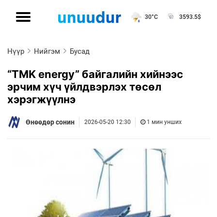
30°C
3593.5
$
Нүүр
Нийгэм
Бусад
“TMK energy” байгалийн хийнээс
эрчим хүч үйлдвэрлэх төсөл
хэрэгжүүлнэ
Өнөөдөр сонин
2026-05-20 12:30
1 мин унших