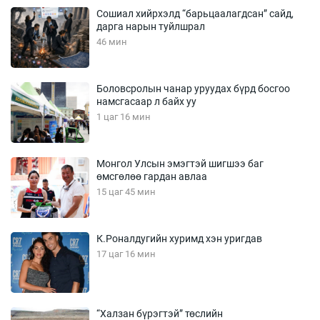
Сошиал хийрхэлд “барьцаалагдсан” сайд,
дарга нарын туйлшрал
46 мин
Боловсролын чанар уруудах бүрд босгоо
намсгасаар л байх уу
1 цаг 16 мин
Монгол Улсын эмэгтэй шигшээ баг
өмсгөлөө гардан авлаа
15 цаг 45 мин
К.Роналдугийн хуримд хэн уригдав
17 цаг 16 мин
“Халзан бүрэгтэй” төслийн