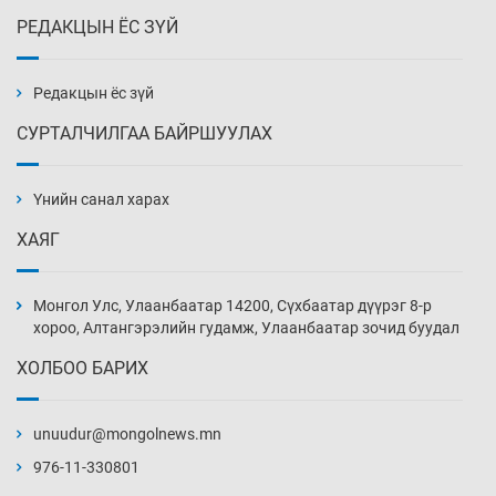
РЕДАКЦЫН ЁС ЗҮЙ
Эмэгтэйчүүд Бээжин, эрэгтэйчүүд Японд
бэлтгэл базаахаар хилийн дээс алхлаа
Уржигдар 14 цаг 00 мин
Редакцын ёс зүй
СУРТАЛЧИЛГАА БАЙРШУУЛАХ
АНУ-ын Цэргийн кибер командлалаын
ажилтнууд амиа хорлох явдал эрс
нэмэгджээ
Үнийн санал харах
Уржигдар 13 цаг 52 мин
ХАЯГ
Монголын шигшээ Хонконгийн багийг ялж,
эхний хожлоо авлаа
Монгол Улс, Улаанбаатар 14200, Сүхбаатар дүүрэг 8-р
Уржигдар 13 цаг 30 мин
хороо, Алтангэрэлийн гудамж, Улаанбаатар зочид буудал
ХОЛБОО БАРИХ
Техникийн өндөр үзүүлэлттэй агаарын хөлөг
худалдан авах хүсэлтээ уламжлав
unuudur@mongolnews.mn
Уржигдар 13 цаг 00 мин
976-11-330801