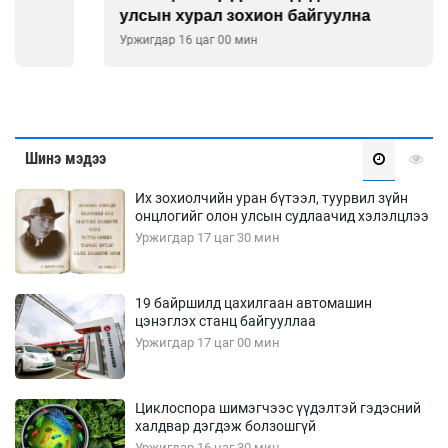
улсын хурал зохион байгуулна
Уржигдар 16 цаг 00 мин
Шинэ мэдээ
Их зохиолчийн уран бүтээл, туурвил зүйн
онцлогийг олон улсын судлаачид хэлэлцлээ
Уржигдар 17 цаг 30 мин
19 байршилд цахилгаан автомашин
цэнэглэх станц байгууллаа
Уржигдар 17 цаг 00 мин
Циклоспора шимэгчээс үүдэлтэй гэдэсний
халдвар дэгдэж болзошгүй
Уржигдар 16 цаг 30 мин