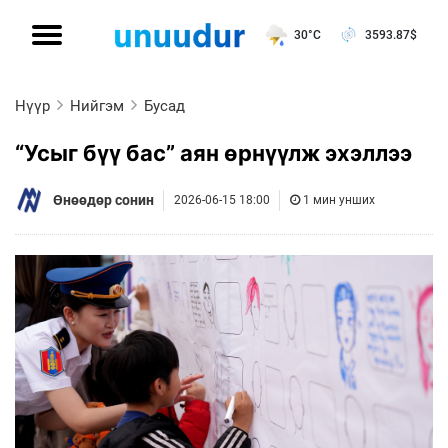
30°C
3593.87
$
Нүүр
Нийгэм
Бусад
“Усыг бүү бас” аян өрнүүлж эхэллээ
Өнөөдөр сонин
2026-06-15 18:00
1 мин унших