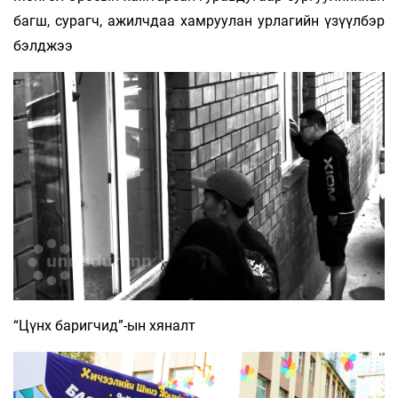
багш, сурагч, ажилчдаа хамруулан урлагийн үзүүлбэр
бэлджээ
“Цүнх баригчид”-ын хяналт