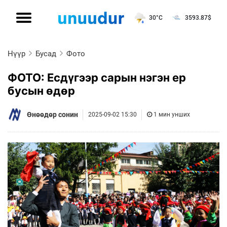
30°C
3593.87
$
Нүүр
Бусад
Фото
ФОТО: Есдүгээр сарын нэгэн ер
бусын өдөр
Өнөөдөр сонин
2025-09-02 15:30
1 мин унших