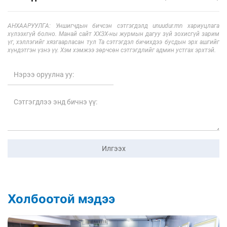
АНХААРУУЛГА: Уншигчдын бичсэн сэтгэгдэлд unuudur.mn хариуцлага
хүлээхгүй болно. Манай сайт ХХЗХ-ны журмын дагуу зүй зохисгүй зарим
үг, хэллэгийг хязгаарласан тул Та сэтгэгдэл бичихдээ бусдын эрх ашгийг
хүндэтгэн үзнэ үү. Хэм хэмжээ зөрчсөн сэтгэгдлийг админ устгах эрхтэй.
Илгээх
Холбоотой мэдээ