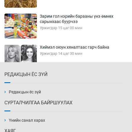
Зарим гол нэрийн барааны үнэ өмнөх
сарынхаас буурчээ
Уржигдар 15 цаг 00 мин
Хиймэл оюун хяналтаас гарч байна
Уржигдар 14 цаг 30 мин
РЕДАКЦЫН ЁС ЗҮЙ
Эмэгтэйчүүд Бээжин, эрэгтэйчүүд Японд
бэлтгэл базаахаар хилийн дээс алхлаа
Уржигдар 14 цаг 00 мин
Редакцын ёс зүй
СУРТАЛЧИЛГАА БАЙРШУУЛАХ
АНУ-ын Цэргийн кибер командлалаын
ажилтнууд амиа хорлох явдал эрс
нэмэгджээ
Үнийн санал харах
Уржигдар 13 цаг 52 мин
ХАЯГ