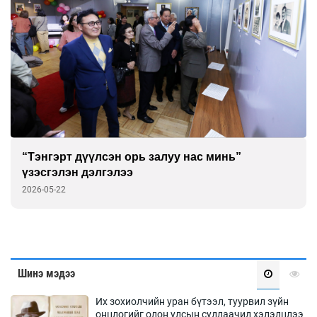
“Тэнгэрт дүүлсэн орь залуу нас минь”
үзэсгэлэн дэлгэлээ
2026-05-22
Шинэ мэдээ
Их зохиолчийн уран бүтээл, туурвил зүйн
онцлогийг олон улсын судлаачид хэлэлцлээ