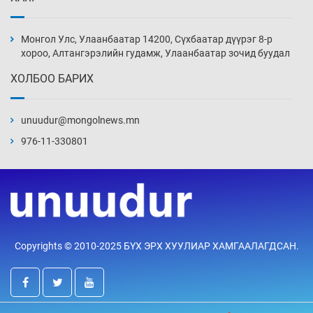
Монголын шигшээ Хонконгийн багийг ялж,
эхний хожлоо авлаа
Монгол Улс, Улаанбаатар 14200, Сүхбаатар дүүрэг 8-р
Уржигдар 13 цаг 30 мин
хороо, Алтангэрэлийн гудамж, Улаанбаатар зочид буудал
ХОЛБОО БАРИХ
Техникийн өндөр үзүүлэлттэй агаарын хөлөг
худалдан авах хүсэлтээ уламжлав
unuudur@mongolnews.mn
Уржигдар 13 цаг 00 мин
976-11-330801
“Шатахууны бус, бодлогын хомсдол
нүүрлээд байна”
Уржигдар 12 цаг 30 мин
Дөрвөн чиглэлд шөнийн автобус иргэдэд
Copyrights © 2010-2025 БҮХ ЭРХ ХУУЛИАР ХАМГААЛАГДСАН.
үйлчилж буй гэв
Уржигдар 12 цаг 00 мин
“Туул усан цогцолбор”-ын ТЭЗҮ-ийг