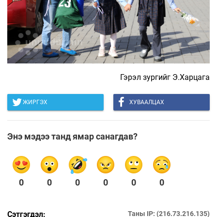
Гэрэл зургийг Э.Харцага
ЖИРГЭХ
ХУВААЛЦАХ
Энэ мэдээ танд ямар санагдав?
0
0
0
0
0
0
Сэтгэгдэл:
Таны IP: (216.73.216.135)