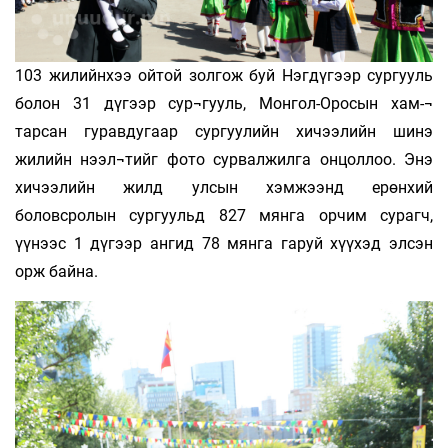
103 жилийнхээ ойтой золгож буй Нэгдүгээр сургууль
болон 31 дүгээр сур¬гууль, Монгол-Оросын хам-¬
тарсан гуравдугаар сургуулийн хичээлийн шинэ
жилийн нээл¬тийг фото сурвалжилга онцоллоо. Энэ
хичээлийн жилд улсын хэмжээнд ерөнхий
боловсролын сургуульд 827 мянга орчим сурагч,
үүнээс 1 дүгээр ангид 78 мянга гаруй хүүхэд элсэн
орж байна.