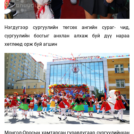
Нэгдүгээр сургуулийн төгсөх ангийн сураг- чид,
сургуулийн босгыг анхлан алхаж буй дүү нараа
хөтлөөд орж буй агшин
Монгол-Оросын хамтарсан гуравдугаар сургуулийнхан