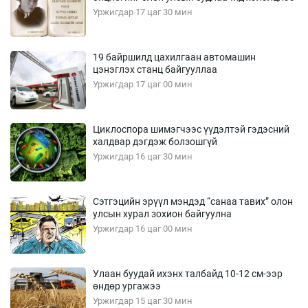
Уржигдар 17 цаг 30 мин
19 байршилд цахилгаан автомашин
цэнэглэх станц байгууллаа
Уржигдар 17 цаг 00 мин
Циклоспора шимэгчээс үүдэлтэй гэдэсний
халдвар дэгдэж болзошгүй
Уржигдар 16 цаг 30 мин
Сэтгэцийн эрүүл мэндэд “санаа тавих” олон
улсын хурал зохион байгуулна
Уржигдар 16 цаг 00 мин
Улаан буудай ихэнх талбайд 10-12 см-ээр
өндөр ургажээ
Уржигдар 15 цаг 30 мин