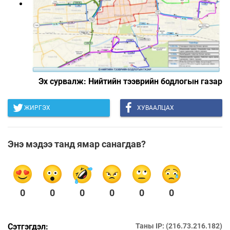
Эх сурвалж: Нийтийн тээврийн бодлогын газар
ЖИРГЭХ
ХУВААЛЦАХ
Энэ мэдээ танд ямар санагдав?
0
0
0
0
0
0
Сэтгэгдэл:
Таны IP: (216.73.216.182)