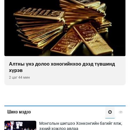
Алтны үнэ долоо хоногийнхоо дээд түвшинд
хүрэв
2 цаг 44 мин
Шинэ мэдээ
Монголын шигшээ Хонконгийн багийг ялж,
эхний хожлоо авлаа