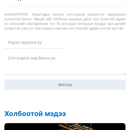
АНХААРУУЛГА: Уншигчдын бичсэн сэтгэгдэлд unuudur.mn хариуцлага
хүлээхгүй болно. Манай сайт ХХЗХ-ны журмын дагуу зүй зохисгүй зарим
үг, хэллэгийг хязгаарласан тул Та сэтгэгдэл бичихдээ бусдын эрх ашгийг
хүндэтгэн үзнэ үү. Хэм хэмжээ зөрчсөн сэтгэгдлийг админ устгах эрхтэй.
Илгээх
Холбоотой мэдээ