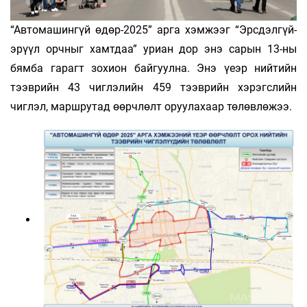
“Автомашингүй өдөр-2025” арга хэмжээг “Эрсдэлгүй-
эрүүл орчныг хамтдаа” уриан дор энэ сарын 13-ны
бямба гарагт зохион байгуулна. Энэ үеэр нийтийн
тээврийн 43 чиглэлийн 459 тээврийн хэрэгслийн
чиглэл, маршрутад өөрчлөлт оруулахаар төлөвлөжээ.