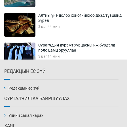
Алтны үнэ долоо хоногийнхоо дээд түвшинд
хүрэв
2 цаг 44 мин
Сурагчдын дүрэмт хувцасны иж бүрдэлд
поло цамц орууллаа
3 цаг 14 мин
РЕДАКЦЫН ЁС ЗҮЙ
Шинжлэх ухаанаа хөсөр хаясан улс
чадваргүй мэргэжилтнүүд л “үйлдвэрлэдэг”
3 цаг 44 мин
Редакцын ёс зүй
СУРТАЛЧИЛГАА БАЙРШУУЛАХ
Аппликэйшн хөгжүүлэхийн оронд ажлаа хий,
Г.Дамдинням сайд аа
Үнийн санал харах
4 цаг 14 мин
ХАЯГ