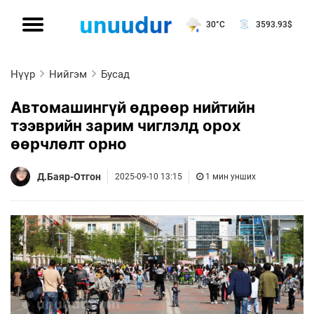
30°C
3593.93
$
Нүүр
Нийгэм
Бусад
Автомашингүй өдрөөр нийтийн
тээврийн зарим чиглэлд орох
өөрчлөлт орно
Д.Баяр-Отгон
2025-09-10 13:15
1 мин унших