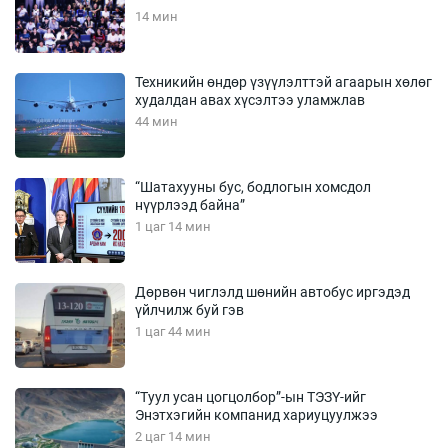
14 мин
Техникийн өндөр үзүүлэлттэй агаарын хөлөг
худалдан авах хүсэлтээ уламжлав
44 мин
“Шатахууны бус, бодлогын хомсдол
нүүрлээд байна”
1 цаг 14 мин
Дөрвөн чиглэлд шөнийн автобус иргэдэд
үйлчилж буй гэв
1 цаг 44 мин
“Туул усан цогцолбор”-ын ТЭЗҮ-ийг
Энэтхэгийн компанид хариуцуулжээ
2 цаг 14 мин