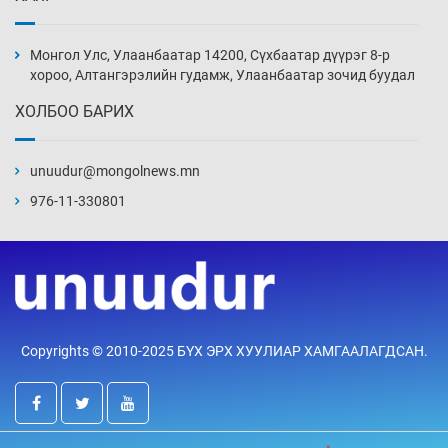
Эвдэрхий замаар түрээ барьж, иргэдийнхээ
халаасыг тэмтэрч эхэллээ
Монгол Улс, Улаанбаатар 14200, Сүхбаатар дүүрэг 8-р
4 цаг 44 мин
хороо, Алтангэрэлийн гудамж, Улаанбаатар зочид буудал
ХОЛБОО БАРИХ
Тэтгэлэг, хөнгөлөлттэй зээлийн санхүүжилт
саатсанаас олон оюутан төлбөрийн
дарамтад оров
unuudur@mongolnews.mn
20 цаг 14 мин
976-11-330801
Налайх дүүргийнхэн хошой аваргаар
шалгарлаа
20 цаг 44 мин
БНСУ-д хэт халсны улмаас 19 хүн нас
Copyrights © 2010-2025 БҮХ ЭРХ ХУУЛИАР ХАМГААЛАГДСАН.
баржээ
21 цаг 14 мин
“DeepSeek” компани ӨМӨЗО-д хиймэл оюуны