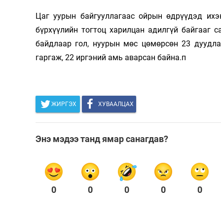
Цаг уурын байгууллагаас ойрын өдрүүдэд ихэн
бүрхүүлийн тогтоц харилцан адилгүй байгааг 
байдлаар гол, нуурын мөс цөмөрсөн 23 дуудла
гаргаж, 22 иргэний амь аварсан байна.п
ЖИРГЭХ
ХУВААЛЦАХ
Энэ мэдээ танд ямар санагдав?
0
0
0
0
0