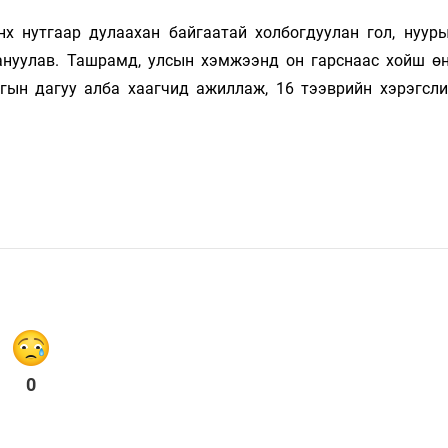
х нутгаар дулаахан байгаатай холбогдуулан гол, нуур
сануулав. Ташрамд, улсын хэмжээнд он гарснаас хойш ө
гын дагуу алба хаагчид ажиллаж, 16 тээврийн хэрэгсли
0