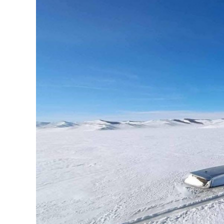
126-гийн НЭГ
Ертөнц
Спорт
Нийгэм
Бөх
Техник технологи
Сагсан бөмбөг
Шинжлэх ухаан
Хөлбөмбөг
Сонин хачин
Олимпын төрөл
Дэлхийн монгол
Тулааны спорт
Олимпын бус төр