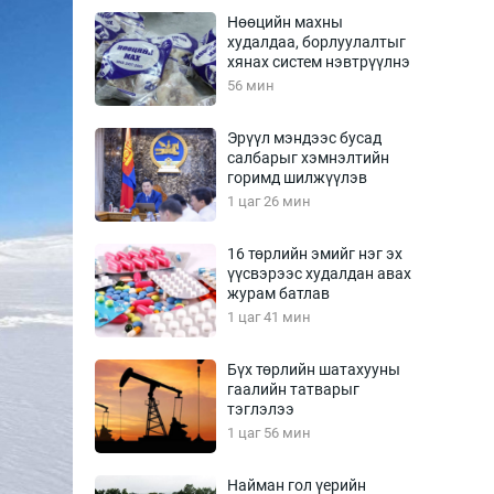
Урлагтай яриа
Нөөцийн махны
өрчил
худалдаа, борлуулалтыг
хянах систем нэвтрүүлнэ
энд-Эрхэм баян
56 мин
Эрүүл мэндээс бусад
салбарыг хэмнэлтийн
хүний үг
горимд шилжүүлэв
1 цаг 26 мин
16 төрлийн эмийг нэг эх
үүсвэрээс худалдан авах
ага
Бусад
журам батлав
1 цаг 41 мин
Фото
сурвалжлагч
Видео
Бүх төрлийн шатахууны
Инфографик
гаалийн татварыг
тэглэлээ
Санал асуулга
1 цаг 56 мин
Найман гол үерийн