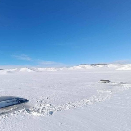
Ханш
Хэрэг з
Эрэлттэй мэдээ
Эрүүл м
Хууль ёс
Хүмүүс
Албаны 
Бусад
Life style
Ярилцл
Зөвлөгөө
Хоймор
Өнөөдрийн тухай
Уншигч-
өл