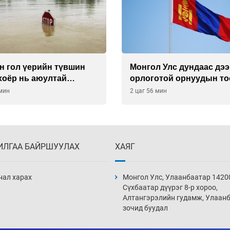
н гол үерийн түвшин
Монгол Улс дундаас дэ
хоёр нь аюултай
орлоготой орнуудын т
энд хүрчээ
багтав
 мин
2 цаг 56 мин
ИЛГАА БАЙРШУУЛАХ
ХАЯГ
нал харах
Монгол Улс, Улаанбаатар 1420
Сүхбаатар дүүрэг 8-р хороо,
Алтангэрэлийн гудамж, Улаан
зочид буудал