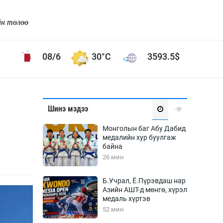
йн төлөө
08/6
30°C
3593.5
$
Соёл урлаг
Шинэ мэдээ
ой хөгжлийн зорилго -
Сонгодог урлаг
Монголын баг Абу Дабид
Ардын урлаг
медалийн хур буулгаж
байна
Дүрслэх урлаг
26 мин
Өв соёл
таг
Кино урлаг
Б.Учрал, Ё.Пүрэвдаш нар
Азийн АШТ-д мөнгө, хүрэл
 орчин
Цирк
медаль хүртэв
ол
52 мин
Рок поп, хип хоп
энд