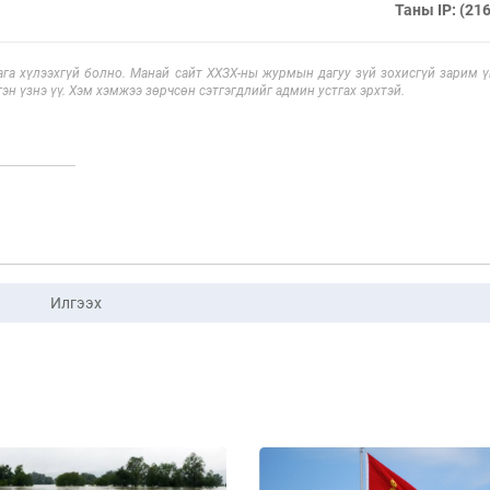
Таны IP: (216
га хүлээхгүй болно. Манай сайт ХХЗХ-ны журмын дагуу зүй зохисгүй зарим үг
эн үзнэ үү. Хэм хэмжээ зөрчсөн сэтгэгдлийг админ устгах эрхтэй.
Илгээх