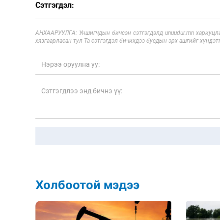
Сэтгэгдэл:
АНХААРУУЛГА: Уншигчдын бичсэн сэтгэгдэлд unuudur.mn хариуцла
хязгаарласан тул Та сэтгэгдэл бичихдээ бусдын эрх ашгийг хүндэтг
Холбоотой мэдээ