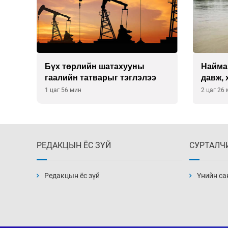
Бүх төрлийн шатахууны
Найма
гаалийн татварыг тэглэлээ
давж, 
хэмжэ
1 цаг 56 мин
2 цаг 26
РЕДАКЦЫН ЁС ЗҮЙ
СУРТАЛЧ
Редакцын ёс зүй
Үнийн са