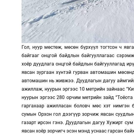
Олимп 2024
Гол, нуур мөстөж, мөсөн бүрхүүл тогтсон ч яв
байгааг онцгой байдлын байгууллагаас сэрэмж
хоёр дуудлага онцгой байдлын байгууллагад ир
явсан зургаан хүнтэй гурван автомашин мөсөнд
автомашин нь живжээ. Дуудлагын дагуу аймгийн
ажиллаж, нуурын эргээс 10 метрийн зайнаас “К
нуурын эргээс 280 орчим метрийн зайд “Тоёот
гаргахаар ажилласан боловч мөс хэт нимгэн б
сумын Орхон гол дээгүүр зорчиж явсан суудлы
газарт ирсэн гэнэ. Дуудлагын дагуу Хужирт сум
явсан хоёр зорчигч эсэн мэнд уснаас гарсан бай