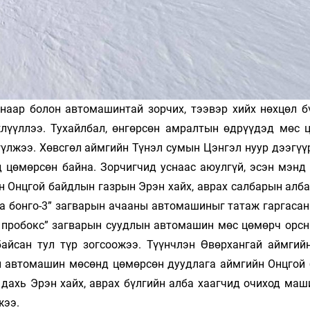
ганаар болон автомашинтай зорчих, тээвэр хийх нөхцөл б
лүүллээ. Тухайлбал, өнгөрсөн амралтын өдрүүдэд мөс 
үүлжээ. Хөвсгөл аймгийн Түнэл сумын Цэнгэл нуур дээгүү
 цөмөрсөн байна. Зорчигчид уснаас аюулгүй, эсэн мэнд 
 Онцгой байдлын газрын Эрэн хайх, аврах салбарын алба
иа бонго-3” загварын ачааны автомашиныг татаж гаргасан
а пробокс” загварын суудлын автомашин мөс цөмөрч орсн
айсан тул түр зогсоожээ. Түүнчлэн Өвөрхангай аймгий
н автомашин мөсөнд цөмөрсөн дуудлага аймгийн Онцгой
 дахь Эрэн хайх, аврах бүлгийн алба хаагчид очиход маш
жээ.