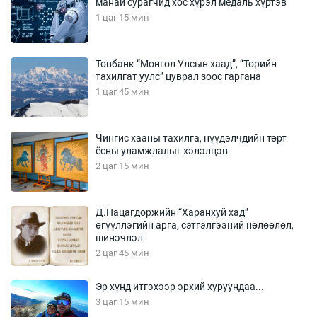
манай сурагчид хос хүрэл медаль хүртэв
1 цаг 15 мин
Төвбанк “Монгол Улсын хаад”, “Төрийн
тахилгат уулс” цуврал зоос гаргана
1 цаг 45 мин
Чингис хааны тахилга, нүүдэлчдийн төрт
ёсны уламжлалыг хэлэлцэв
2 цаг 15 мин
Д.Нацагдоржийн “Харанхуй хад”
өгүүллэгийн арга, сэтгэлгээний нөлөөлөл,
шинэчлэл
2 цаг 45 мин
Эр хүнд итгэхээр эрхий хуруундаа...
3 цаг 15 мин