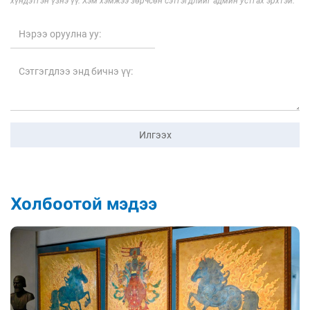
хүндэтгэн үзнэ үү. Хэм хэмжээ зөрчсөн сэтгэгдлийг админ устгах эрхтэй.
Илгээх
Холбоотой мэдээ