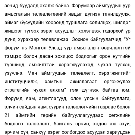
зочид буудалд эхэлж байна. Форумаар аймгуудын уур
амьсгалын төлөвлөгөөний явцыг дүгнэн танилцуулж,
аймаг бүсүүдийн хооронд туршлага солилцох, шилдэг
жишээг түгээх зэрэг асуудлыг хэлэлцэж тодорхой үр
дүнд хүрэхээр төлөвлөжээ. Зохион байгуулагчид “Уг
форум нь Монгол Улсад уур амьсгалын өөрчлөлттэй
тэмцэх болон дасан зохицох бодлогыг орон нутгийн
түвшинд амжилттай хэрэгжүүлэхэд чухал түлхэц
үзүүлнэ. Мөн аймгуудын төлөвлөлт, хэрэгжилтийг
институцчилж, хамтын ажиллагааг өргөжүүлэх
стратегийн чухал алхам” гэж дүгнэж байгаа юм.
Форумд яам, агентлагууд, олон улсын байгууллага,
элчин сайдын яам, суурин төлөөлөгчийн газраас болон
21 аймгийн төрийн байгууллагуудаас хөгжлийн
бодлого төлөвлөлт, байгаль орчин, хөдөө аж ахуй,
эрчим хүч, санхүү зэрэг холбогдох асуудал хариуцсан