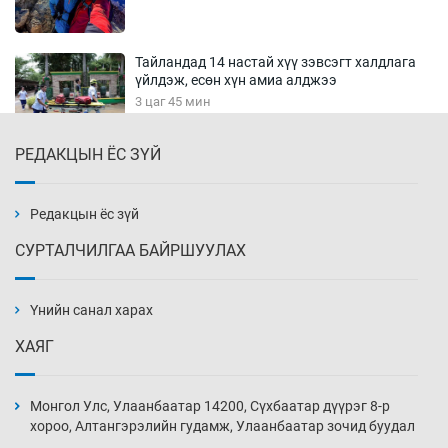
Тайландад 14 настай хүү зэвсэгт халдлага
үйлдэж, есөн хүн амиа алджээ
3 цаг 45 мин
РЕДАКЦЫН ЁС ЗҮЙ
Хүннү рок буюу монгол онгод
4 цаг 15 мин
Редакцын ёс зүй
СУРТАЛЧИЛГАА БАЙРШУУЛАХ
Сарьсан багваахайнууд голын эрэг дагуух
барилга, байгууламжийн дээвэрт үүрлэжээ
Үнийн санал харах
4 цаг 45 мин
ХАЯГ
Цагдаагийн алба хаагчийг мөргөж зугтсан
этгээдийг илрүүлэв
Монгол Улс, Улаанбаатар 14200, Сүхбаатар дүүрэг 8-р
5 цаг 15 мин
хороо, Алтангэрэлийн гудамж, Улаанбаатар зочид буудал