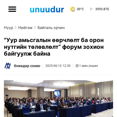
30°C
3593.87
$
Нүүр
Нийгэм
Байгаль орчин
"Уур амьсгалын өөрчлөлт ба орон
нутгийн төлөвлөлт” форум зохион
байгуулж байна
Өнөөдөр сонин
2025-06-13 12:30
1 мин унших