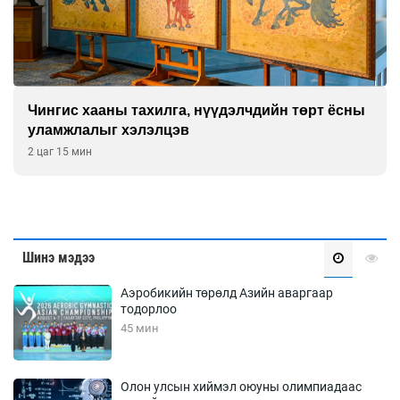
Чингис хааны тахилга, нүүдэлчдийн төрт ёсны
уламжлалыг хэлэлцэв
2 цаг 15 мин
Шинэ мэдээ
Аэробикийн төрөлд Азийн аваргаар
тодорлоо
45 мин
Олон улсын хиймэл оюуны олимпиадаас