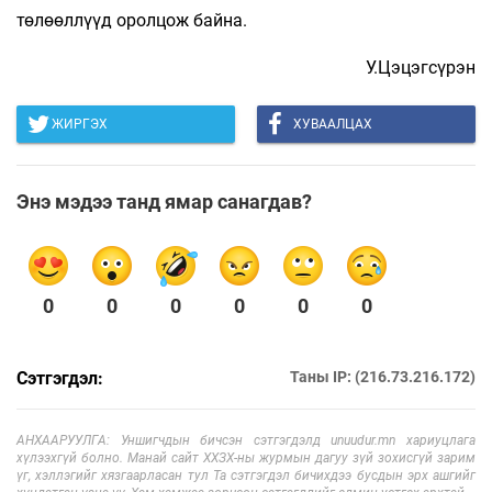
төлөөллүүд оролцож байна.
У.Цэцэгсүрэн
ЖИРГЭХ
ХУВААЛЦАХ
Энэ мэдээ танд ямар санагдав?
0
0
0
0
0
0
Сэтгэгдэл:
Таны IP: (216.73.216.172)
АНХААРУУЛГА: Уншигчдын бичсэн сэтгэгдэлд unuudur.mn хариуцлага
хүлээхгүй болно. Манай сайт ХХЗХ-ны журмын дагуу зүй зохисгүй зарим
үг, хэллэгийг хязгаарласан тул Та сэтгэгдэл бичихдээ бусдын эрх ашгийг