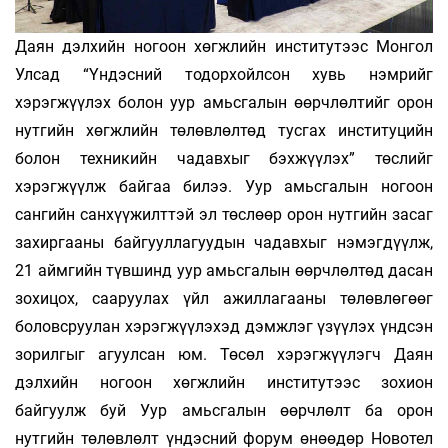
Даян дэлхийн ногоон хөгжлийн институтээс Монгол
Улсад “Үндэсний тодорхойлсон хувь нэмрийг
хэрэгжүүлэх болон уур амьсгалын өөрчлөлтийг орон
нутгийн хөгжлийн төлөвлөлтөд тусгах институцийн
болон техникийн чадавхыг бэхжүүлэх” төслийг
хэрэгжүүлж байгаа билээ. Уур амьсгалын ногоон
сангийн санхүүжилттэй эл төслөөр орон нутгийн засаг
захиргааны байгууллагуудын чадавхыг нэмэгдүүлж,
21 аймгийн түвшинд уур амьсгалын өөрчлөлтөд дасан
зохицох, сааруулах үйл ажиллагааны төлөвлөгөөг
боловсруулан хэрэгжүүлэхэд дэмжлэг үзүүлэх үндсэн
зорилгыг агуулсан юм. Төсөл хэрэгжүүлэгч Даян
дэлхийн ногоон хөгжлийн институтээс зохион
байгуулж буй Уур амьсгалын өөрчлөлт ба орон
нутгийн төлөвлөлт үндэсний форум өнөөдөр Новотел