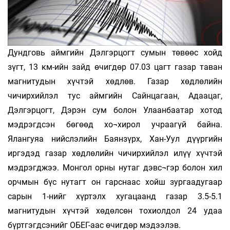
Дундговь аймгийн Дэлгэрцогт сумын төвөөс хойд
зүгт, 13 км-ийн зайд өчигдөр 07.03 цагт газар таван
магнитудын хүчтэй хөдлөв. Газар хөдлөлийн
чичирхийлэл тус аймгийн Сайнцагаан, Адаацаг,
Дэлгэрцогт, Дэрэн сум болон Улаанбаатар хотод
мэдрэгдсэн бөгөөд хо¬хирол учраагүй байна.
Ялангуяа нийслэлийн Баянзүрх, Хан-Уул дүүргийн
иргэдэд газар хөдлөлийн чичирхийлэл илүү хүчтэй
мэдрэгджээ. Монгол орны нутаг дэвс¬гэр болон хил
орчмын бүс нутагт он гарснаас хойш зургаадугаар
сарын 1-нийг хүртэлх хугацаанд газар 3.5-5.1
магнитудын хүчтэй хөдөлсөн тохиолдол 24 удаа
бүртгэгдсэнийг ОБЕГ-аас өчигдөр мэдээлэв.