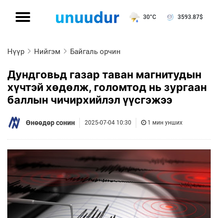
30°C
3593.87
$
Нүүр
Нийгэм
Байгаль орчин
Дундговьд газар таван магнитудын
хүчтэй хөдөлж, голомтод нь зургаан
баллын чичирхийлэл үүсгэжээ
Өнөөдөр сонин
2025-07-04 10:30
1 мин унших