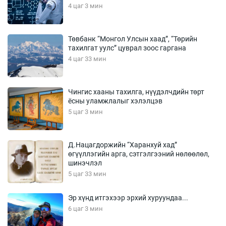
4 цаг 3 мин
Төвбанк “Монгол Улсын хаад”, “Төрийн
тахилгат уулс” цуврал зоос гаргана
4 цаг 33 мин
Чингис хааны тахилга, нүүдэлчдийн төрт
ёсны уламжлалыг хэлэлцэв
5 цаг 3 мин
Д.Нацагдоржийн “Харанхуй хад”
өгүүллэгийн арга, сэтгэлгээний нөлөөлөл,
шинэчлэл
5 цаг 33 мин
Эр хүнд итгэхээр эрхий хуруундаа...
6 цаг 3 мин