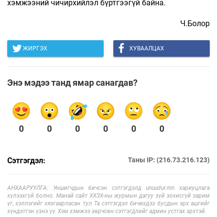
хэмжээний чичирхийлэл бүртгээгүй байна.
Ч.Болор
ЖИРГЭХ
ХУВААЛЦАХ
Энэ мэдээ танд ямар санагдав?
0
0
0
0
0
0
Сэтгэгдэл:
Таны IP: (216.73.216.123)
АНХААРУУЛГА: Уншигчдын бичсэн сэтгэгдэлд unuudur.mn хариуцлага
хүлээхгүй болно. Манай сайт ХХЗХ-ны журмын дагуу зүй зохисгүй зарим
үг, хэллэгийг хязгаарласан тул Та сэтгэгдэл бичихдээ бусдын эрх ашгийг
хүндэтгэн үзнэ үү. Хэм хэмжээ зөрчсөн сэтгэгдлийг админ устгах эрхтэй.