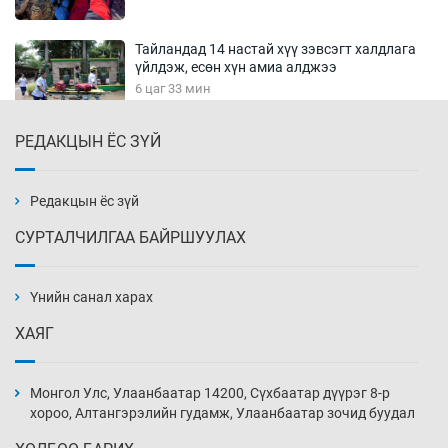
Тайландад 14 настай хүү зэвсэгт халдлага
үйлдэж, есөн хүн амиа алджээ
6 цаг 33 мин
РЕДАКЦЫН ЁС ЗҮЙ
Хүннү рок буюу монгол онгод
7 цаг 3 мин
Редакцын ёс зүй
СУРТАЛЧИЛГАА БАЙРШУУЛАХ
Сарьсан багваахайнууд голын эрэг дагуух
барилга, байгууламжийн дээвэрт үүрлэжээ
Үнийн санал харах
7 цаг 33 мин
ХАЯГ
Цагдаагийн алба хаагчийг мөргөж зугтсан
этгээдийг илрүүлэв
Монгол Улс, Улаанбаатар 14200, Сүхбаатар дүүрэг 8-р
8 цаг 3 мин
хороо, Алтангэрэлийн гудамж, Улаанбаатар зочид буудал