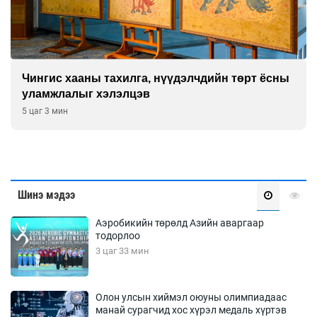
Чингис хааны тахилга, нүүдэлчдийн төрт ёсны
уламжлалыг хэлэлцэв
5 цаг 3 мин
Шинэ мэдээ
Аэробикийн төрөлд Азийн аваргаар
тодорлоо
3 цаг 33 мин
Олон улсын хиймэл оюуны олимпиадаас
манай сурагчид хос хүрэл медаль хүртэв