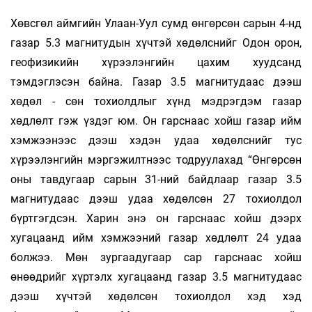
Хөвсгөл аймгийн Улаан-Уул сумд өнгөрсөн сарын 4-нд
газар 5.3 магнитудын хүчтэй хөдөлснийг Одон орон,
геофизикийн хүрээлэнгийн цахим хуудсанд
тэмдэглэсэн байна. Газар 3.5 магнитудаас дээш
хөдөл - сөн тохиолдлыг хүнд мэдрэгдэм газар
хөдлөлт гэж үздэг юм. Он гарснаас хойш газар ийм
хэмжээнээс дээш хэдэн удаа хөдөлснийг тус
хүрээлэнгийн мэргэжилтнээс тодруулахад “Өнгөрсөн
оны тавдугаар сарын 31-ний байдлаар газар 3.5
магнитудаас дээш удаа хөдөлсөн 27 тохиолдол
бүртгэгдсэн. Харин энэ он гарснаас хойш дээрх
хугацаанд ийм хэмжээний газар хөдлөлт 24 удаа
болжээ. Мөн зургаадугаар сар гарснаас хойш
өнөөдрийг хүртэлх хугацаанд газар 3.5 магнитудаас
дээш хүчтэй хөдөлсөн тохиолдол хэд хэд