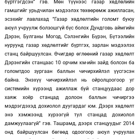
бүртгэгдсэн” гэв. Мөн түүнээс газар хөдлөлийн
гамшгийг урьдчилан мэдээлэх төхөөрөмж ажилласан,
эсэхийг лавлахад “Газар хөдлөлтийн голомт буюу
аюул учруулж болзошгүй бүс болох Дундговь аймгийн
Дэрэн, Булганы Могод, Сэлэнгийн Бүрэн, Бүтээлийн
нуруунд газар хөдлөлтийг бүртгэх, зарлан мэдээлэх
станц байршуулсан. Өчигдөр өглөөний газар хөдлөлт
Дэрэнгийн станцаас 10 орчим км-ийн зайд болсон ба
голомтдоо зургаан баллын чичирхийлэл үүсгэсэн
байна. Энэхүү чичирхийлэл нь ойролцоогоор уг
системийн хүрээнд ажиллаж буй станцуудаас дор
хаяж хоёр станцад долоон баллын чичиргээ
мэдрэгдэхэд дохиолол дуугардаг юм. Дээрх хөдлөлт
энэ хэмжээнд хүрээгүй тул станцад дохиолол
дамжуулаагүй” гэв. Ташрамд, дээрх станцуудыг 2014
онд байршуулсан бөгөөд одоогоор аюул учруулах