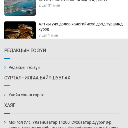
2 цаг 31 мин
Алтны үнэ долоо хоногийнхоо дээд түвшинд
хүрэв
3 цаг 1 мин
РЕДАКЦЫН ЁС ЗҮЙ
Сурагчдын дүрэмт хувцасны иж бүрдэлд
поло цамц орууллаа
3 цаг 31 мин
Редакцын ёс зүй
СУРТАЛЧИЛГАА БАЙРШУУЛАХ
Шинжлэх ухаанаа хөсөр хаясан улс
чадваргүй мэргэжилтнүүд л “үйлдвэрлэдэг”
Үнийн санал харах
4 цаг 1 мин
ХАЯГ
Аппликэйшн хөгжүүлэхийн оронд ажлаа хий,
Г.Дамдинням сайд аа
Монгол Улс, Улаанбаатар 14200, Сүхбаатар дүүрэг 8-р
4 цаг 31 мин