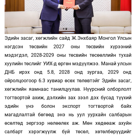
Эдийн засаг, хөгжлийн сайд Ж.Энхбаяр Монгол Улсын
нэгдсэн төсвийн 2027 оны төсвийн хүрээний
мэдэгдэл, 2028-2029 оны төсвийн төсөөллийн тухай
хуулийн төслийг УИХ-д өргөн мэдүүлжээ. Манай улсын
ДНБ ирэх онд 5.8, 2028 онд зургаа, 2029 онд
ойролцоогоор 6.3 хувиар өсөх төлөвтэйг Эдийн засаг,
хөгжлийн яамнаас танилцуулав. Нүүрсний олборлолт
тогтвортой ахиж, дэлхийн зах зээл дэх бусад түүхий
эдийн үнэ болон экспорт тогтвортой байх
магадлалтай бөгөөд энэ нь уул уурхайн салбарын
өсөлтөд эергээр нөлөөлөх аж. Мөн хөдөөаж ахуйн
салбарт хэрэгжүүлж буй төсөл, хөтөлбөрүүдийг