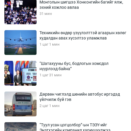
Монголын шигшээ Хонконгийн багийг ялж,
эхний хожлоо авлаа
31 мин
Техникийн өндөр үзүүлэлттэй агаарын хөлөг
худалдан авах хүсэлтээ уламжлав
1 цаг 1 мин
“Шатахууны бус, бодлогын хомсдол
нүүрлээд байна”
1 цаг 31 мин
Дөрвөн чиглэлд шөнийн автобус иргэдэд
үйлчилж буй гэв
2 цаг 1 мин
“Туул усан цогцолбор”-ын ТЭЗҮ-ийг
Энэтхэгийн компанид хариуцуулжээ