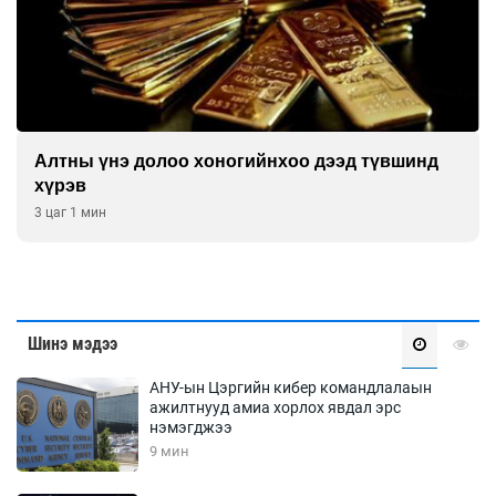
Алтны үнэ долоо хоногийнхоо дээд түвшинд
хүрэв
3 цаг 1 мин
Шинэ мэдээ
АНУ-ын Цэргийн кибер командлалаын
ажилтнууд амиа хорлох явдал эрс
нэмэгджээ
9 мин