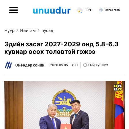
30°C
3593.93
$
Нүүр
Нийгэм
Бусад
Эдийн засаг 2027-2029 онд 5.8-6.3
хувиар өсөх төлөвтэй гэжээ
Өнөөдөр сонин
2026-05-05 13:00
1 мин унших