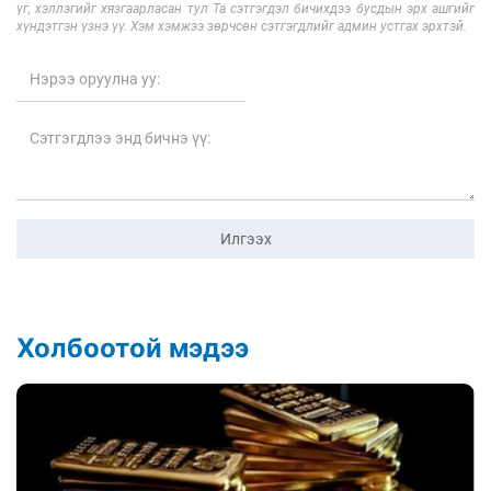
үг, хэллэгийг хязгаарласан тул Та сэтгэгдэл бичихдээ бусдын эрх ашгийг
хүндэтгэн үзнэ үү. Хэм хэмжээ зөрчсөн сэтгэгдлийг админ устгах эрхтэй.
Илгээх
Холбоотой мэдээ