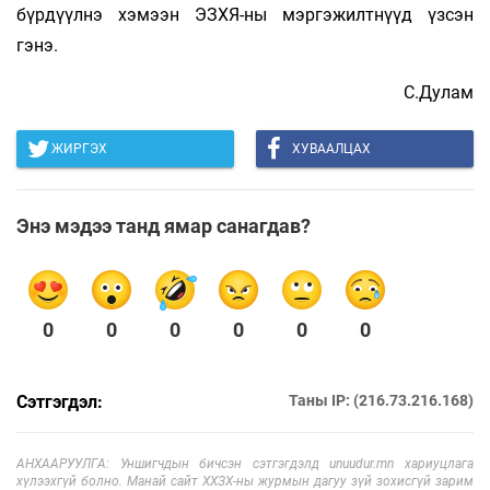
бүрдүүлнэ хэмээн ЭЗХЯ-ны мэргэжилтнүүд үзсэн
гэнэ.
С.Дулам
ЖИРГЭХ
ХУВААЛЦАХ
Энэ мэдээ танд ямар санагдав?
0
0
0
0
0
0
Сэтгэгдэл:
Таны IP: (216.73.216.168)
АНХААРУУЛГА: Уншигчдын бичсэн сэтгэгдэлд unuudur.mn хариуцлага
хүлээхгүй болно. Манай сайт ХХЗХ-ны журмын дагуу зүй зохисгүй зарим