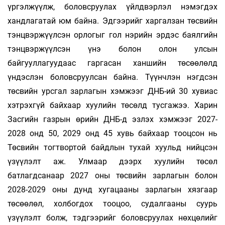
үргэлжүүлж, боловсруулах үйлдвэрлэл нэмэгдэх
хандлагатай юм байна. Эдгээрийг харгалзан төсвийн
тэнцвэржүүлсэн орлогыг гол нэрийн эрдэс баялгийн
тэнцвэржүүлсэн үнэ болон олон улсын
байгууллагуудаас гаргасан ханшийн төсөөлөлд
үндэслэн боловсруулсан байна. Түүнчлэн нэгдсэн
төсвийн урсгал зарлагын хэмжээг ДНБ-ий 30 хувиас
хэтрэхгүй байхаар хуулийн төсөлд тусгажээ. Харин
Засгийн газрын өрийн ДНБ-д эзлэх хэмжээг 2027-
2028 онд 50, 2029 онд 45 хувь байхаар тооцсон нь
Төсвийн тогтвортой байдлын тухай хуульд нийцсэн
үзүүлэлт аж. Улмаар дээрх хуулийн төсөл
батлагдсанаар 2027 оны төсвийн зарлагын болон
2028-2029 оны дунд хугацааны зарлагын хязгаар
төсөөлөл, холбогдох тооцоо, судалгааны суурь
үзүүлэлт болж, тэдгээрийг боловсруулах нөхцөлийг