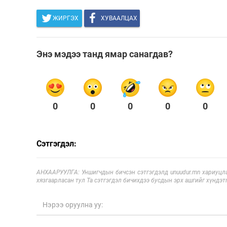
ЖИРГЭХ
ХУВААЛЦАХ
Энэ мэдээ танд ямар санагдав?
0
0
0
0
0
Сэтгэгдэл:
АНХААРУУЛГА: Уншигчдын бичсэн сэтгэгдэлд unuudur.mn хариуцла
хязгаарласан тул Та сэтгэгдэл бичихдээ бусдын эрх ашгийг хүндэтг