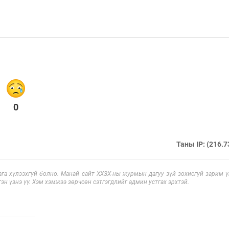
0
Таны IP: (216.7
га хүлээхгүй болно. Манай сайт ХХЗХ-ны журмын дагуу зүй зохисгүй зарим үг
эн үзнэ үү. Хэм хэмжээ зөрчсөн сэтгэгдлийг админ устгах эрхтэй.