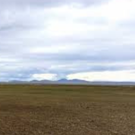
Ханш
Хэрэг з
Эрэлттэй мэдээ
Эрүүл м
Хууль ёс
Хүмүүс
Албаны 
Бусад
Life style
Ярилцл
Зөвлөгөө
Хоймор
Өнөөдрийн тухай
Уншигч-
өл