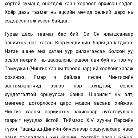
хортой суманд оногдож хаан хорвоог орхисон гэдэг.
Хоёр дахь таамаг нь эцсийн мөчид хөлний шарх нь
сэдэрсэн гэж үзсэн байдаг.
Гурав дахь таамаг бас бий. Си Ся ялагдсанаар
эзнийхнь нэг хатан Кюр-Белдишин барьцаалагджээ.
Нэгэн шөнө энэ хатан уур хилэнгээсээ болсон уу,
эсвэл нөхрийг нь цаазалсны өшөөг авч буй нь тэр үү,
Тэмүүжин (Чингис хааны төрөлх нэр)-ий хоолойг хазаж
орхижээ. Ямар ч байлаа гэсэн Чингисийн
залгамжлагчид эзнээ нэр хүндтэй, ёслол
хүндэтгэлтэй оршуулсан байна. Шарилыг нь алт,
мөнгөөр доторлосон царс модон авсанд хийжээ.
Чингис хааны өөрийнхнь захиснаар нутаглуулсан
газрыг нууцлах ёстой. Тиймээс XIV зууны Персийн
түүхч Рашид-ад-Динийн бичсэнээр оршуулахаар явах
замд тааралдсан хүн бүрийн толгойг авсан байна.