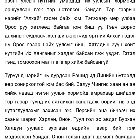
эзэнт улсын нутгийн умардад “их уулсын” хормойд
оршуулсан гэж тэр нотолсон байдаг. Тэр газрын
нэрийг “Алхай” гэсэн байх юм. Тэгэхээр мөр улбаа
Орос руу хөтлөөд байгаа юм биш үү. Гэвч дорно
дахиныг судлаач, хэл шинжлэгчид эртний Алхай гэдэг
нь Орос газар байх уулсыг биш, Хятадын зүүн хойт
нутгийн Их Хянганыг хэлдэг байсан гэж үздэг. Гэтэл
тэнд томоохон малтлага ер хийж байсангүй.
Түрүүнд нэрийг нь дурдсан Рашид-ид-Динийн бүтээлд
өөр сонирхолтой юм бас бий. Залуу Чингис хаан ан ав
хийж яваад нэгэн уулын хормойд амрахаар шийдэж
тэр газар түүнд их аятайхан санагдаж, өөрийг нь энд
нутаглуулахыг захисан аж. Персийн энэ бичээч их
хааны шарил Хэрлэн, Онон, Туул гол эх авдаг Бурхан
Халдун уулаас зургаан өдрийн газар бий гэж
мэдээлсэн байдаг. Онон голын адагт домогт байлдан