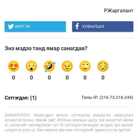
Р.Жаргалант
ЖИРГЭХ
ХУВААЛЦАХ
Энэ мэдээ танд ямар санагдав?
0
0
0
0
0
0
Сэтгэгдэл: (1)
Таны IP: (216.73.216.244)
АНХААРУУЛГА: Уншигчдын бичсэн сэтгэгдэлд unuudur.mn хариуцлага
хүлээхгүй болно. Манай сайт ХХЗХ-ны журмын дагуу зүй зохисгүй зарим
үг, хэллэгийг хязгаарласан тул Та сэтгэгдэл бичихдээ бусдын эрх ашгийг
хүндэтгэн үзнэ үү. Хэм хэмжээ зөрчсөн сэтгэгдлийг админ устгах эрхтэй.