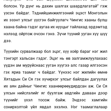
болсон. Үр дүнг нь дахин шалгах шаардлагатай” гэж
үзсэн байдаг. Тэднийшинжилгээний эцэст Монголын
их эзэнт улсыг үүсгэн байгуулагч Чингис хааны булш
хаана байна гэдэг аугаа их нууцыг тайлахад эрдэмтэд
нэлээд ойртож очсон гэнэ. Зүчи түүний ууган хүү шүү
дээ.
Түүхийн сурвалжаар бол эцэг, хүү хоёр бараг нэг жил
тэнгэрт хальсан гэдэг. Эцэг нь өв залгамжлуулахаас
үүдэн ам муруйснаас ууган хүүгээ алс газар илгээсэн
гэх яриа таамаг ч байдаг. Үүнээс нэг жилийн өмнө
Хятадын Си Ся гэх хүчирхэг улсыг байлдан дагуулах
их аян дайныг Чингис хаанөөрөөудирдсан аж. Си Ся
улсын нийслэлийг яг буулгаж авдгийн даваан дээр
түүнийг үхэл тосож байж. Эндээс хамгийн
сонирхолтой үйл явдал эхэлнэ. Нэг таамаглалаар