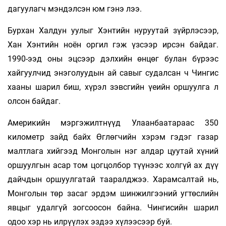
дагуулагч мэндэлсэн юм гэнэ лээ.
Бурхан Халдун уулыг Хэнтийн нуруутай зүйрлэсээр,
Хан Хэнтийн ноён оргил гэж үзсээр ирсэн байдаг.
1990-ээд оны эцсээр дэлхийн өнцөг булан бүрээс
хайгуулчид энэголуудын ай савыг судалсан ч Чингис
хааны шарил биш, хүрэл зэвсгийн үеийн оршуулга л
олсон байдаг.
Америкийн мэргэжилтнүүд Улаанбаатараас 350
километр зайд байх Өглөгчийн хэрэм гэдэг газар
малтлага хийгээд Монголын нэг алдар цуутай хүний
оршуулгын асар том цогцолбор түүнээс холгүй ах дүү
дайчдын оршуулгатай тааралджээ. Харамсалтай нь,
Монголын төр засаг эрдэм шинжилгээний угтөслийн
явцыг удалгүй зогсоосон байна. Чингисийн шарил
одоо хэр нь илрүүлэх эздээ хүлээсээр буй.