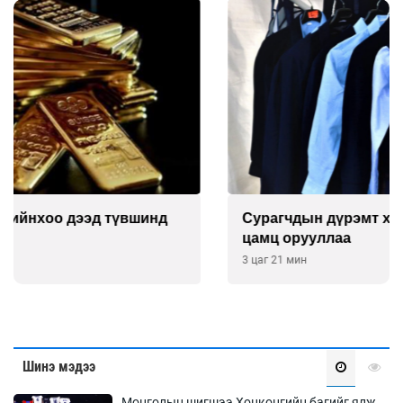
Сурагчдын дүрэмт хувцасны иж бүрдэлд поло
цамц орууллаа
3 цаг 21 мин
Шинэ мэдээ
Монголын шигшээ Хонконгийн багийг ялж,