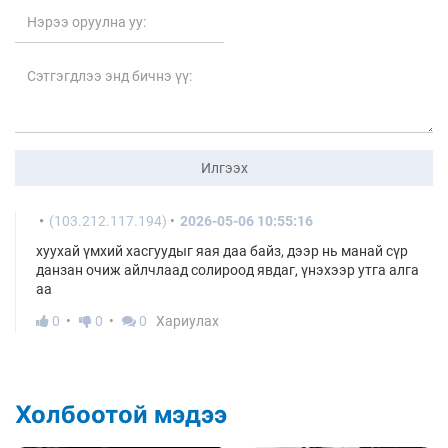
Илгээх
(103.212.117.194)
2026-05-06 10:55:16
хуухай үмхий хасгуудыг яая даа байз, дээр нь манай сүр
данзан очиж айлчлаад солироод явдаг, үнэхээр утга алга
аа
0
0
0
Хариулах
Холбоотой мэдээ