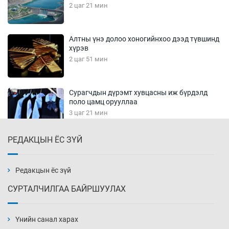
2 цаг 21 мин
Алтны үнэ долоо хоногийнхоо дээд түвшинд
хүрэв
2 цаг 51 мин
Сурагчдын дүрэмт хувцасны иж бүрдэлд
поло цамц орууллаа
3 цаг 21 мин
РЕДАКЦЫН ЁС ЗҮЙ
Шинжлэх ухаанаа хөсөр хаясан улс
чадваргүй мэргэжилтнүүд л “үйлдвэрлэдэг”
3 цаг 51 мин
Редакцын ёс зүй
СУРТАЛЧИЛГАА БАЙРШУУЛАХ
Аппликэйшн хөгжүүлэхийн оронд ажлаа хий,
Г.Дамдинням сайд аа
Үнийн санал харах
4 цаг 21 мин