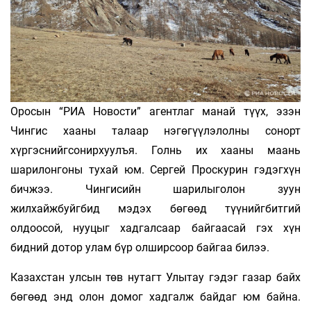
Оросын “РИА Новости” агентлаг манай түүх, эзэн
Чингис хааны талаар нэгөгүүлэлолны сонорт
хүргэснийгсонирхуулъя. Голнь их хааны маань
шарилонгоны тухай юм. Сергей Проскурин гэдэгхүн
бичжээ. Чингисийн шарилыголон зуун
жилхайжбуйгбид мэдэх бөгөөд түүнийгбитгий
олдоосой, нууцыг хадгалсаар байгаасай гэх хүн
бидний дотор улам бүр олширсоор байгаа билээ.
Казахстан улсын төв нутагт Улытау гэдэг газар байх
бөгөөд энд олон домог хадгалж байдаг юм байна.