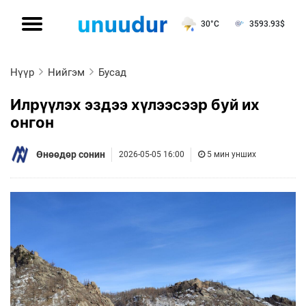
30°C
3593.93
$
Нүүр
Нийгэм
Бусад
Илрүүлэх эздээ хүлээсээр буй их
онгон
Өнөөдөр сонин
2026-05-05 16:00
5 мин унших