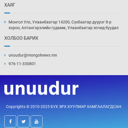
ХАЯГ
Эвдэрхий замаар түрээ барьж, иргэдийнхээ
халаасыг тэмтэрч эхэллээ
Монгол Улс, Улаанбаатар 14200, Сүхбаатар дүүрэг 8-р
4 цаг 51 мин
хороо, Алтангэрэлийн гудамж, Улаанбаатар зочид буудал
ХОЛБОО БАРИХ
Тэтгэлэг, хөнгөлөлттэй зээлийн санхүүжилт
саатсанаас олон оюутан төлбөрийн
дарамтад оров
unuudur@mongolnews.mn
20 цаг 21 мин
976-11-330801
Налайх дүүргийнхэн хошой аваргаар
шалгарлаа
20 цаг 51 мин
БНСУ-д хэт халсны улмаас 19 хүн нас
Copyrights © 2010-2025 БҮХ ЭРХ ХУУЛИАР ХАМГААЛАГДСАН.
баржээ
21 цаг 21 мин