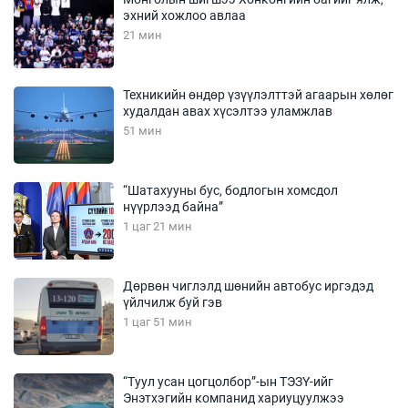
эхний хожлоо авлаа
21 мин
Техникийн өндөр үзүүлэлттэй агаарын хөлөг
худалдан авах хүсэлтээ уламжлав
51 мин
“Шатахууны бус, бодлогын хомсдол
нүүрлээд байна”
1 цаг 21 мин
Дөрвөн чиглэлд шөнийн автобус иргэдэд
үйлчилж буй гэв
1 цаг 51 мин
“Туул усан цогцолбор”-ын ТЭЗҮ-ийг
Энэтхэгийн компанид хариуцуулжээ