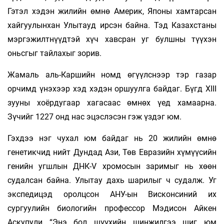
Гэтэл хэдэн жилийн өмнө Америк, Японы хамтарсан
хайгуулынхан Улытауд ирсэн байна. Тэд Казахстаны
мэргэжилтнүүдтэй хүч хавсран уг булшны түүхэн
оньсгыг тайлахыг зорив.
Жамаль аль-Каршийн номд өгүүлснээр тэр газар
орчимд үнэхээр хэд хэдэн оршуулга байдаг. Бүгд XIII
зууны хоёрдугаар хагасаас өмнөх үед хамаарна.
Зүчийг 1227 онд нас эцэслэсэн гэж үздэг юм.
Гэхдээ нэг чухал юм байдаг нь 20 жилийн өмнө
генетикчид нийт Дундад Ази, Төв Евразийн хүмүүсийн
генийн угшлын ДНК-V хромосын заримыг нь хөөн
судалсан байна. Улытау дахь шарилыг ч судалж. Уг
экспедицэд оролцсон АНУ-ын Висконсиний их
сургуулийн биологийн профессор Мэдисон Айкен
Аскупули “Энэ бол шүүхийн шинжилгээ шиг юм