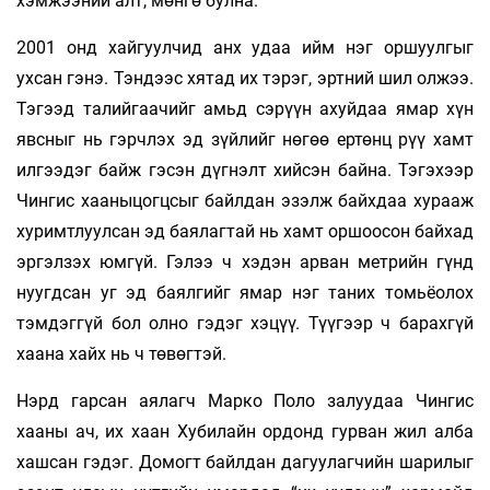
хэмжээний алт, мөнгө булна.
2001 онд хайгуулчид анх удаа ийм нэг оршуулгыг
ухсан гэнэ. Тэндээс хятад их тэрэг, эртний шил олжээ.
Тэгээд талийгаачийг амьд сэрүүн ахуйдаа ямар хүн
явсныг нь гэрчлэх эд зүйлийг нөгөө ертөнц рүү хамт
илгээдэг байж гэсэн дүгнэлт хийсэн байна. Тэгэхээр
Чингис хааныцогцсыг байлдан эзэлж байхдаа хурааж
хуримтлуулсан эд баялагтай нь хамт оршоосон байхад
эргэлзэх юмгүй. Гэлээ ч хэдэн арван метрийн гүнд
нуугдсан уг эд баялгийг ямар нэг таних томьёолох
тэмдэггүй бол олно гэдэг хэцүү. Түүгээр ч барахгүй
хаана хайх нь ч төвөгтэй.
Нэрд гарсан аялагч Марко Поло залуудаа Чингис
хааны ач, их хаан Хубилайн ордонд гурван жил алба
хашсан гэдэг. Домогт байлдан дагуулагчийн шарилыг