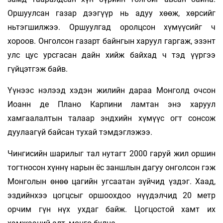
Оршуулсан газар дээгүүр нь адуу хөөж, хөрсийг
ньтэгшилжээ. Оршуулгад оролцсон хүмүүсийг ч
хороов. Онголсон газарт байнгын харуул гаргаж, эзэнт
улс цус урсгасан дайн хийж байхад ч тэд үүргээ
гүйцэтгэж байв.
Үүнээс нэлээд хэдэн жилийн дараа Монголд очсон
Иоанн де Плано Карпини ламтан энэ харуул
хамгаалалтын талаар эндхийн хүмүүс огт сонсож
дуулаагүй байсан тухай тэмдэглэжээ.
Чингисийн шарилыг тал нутагт 2000 гаруй жил оршин
тогтносон хүннү нарын ёс заншлын дагуу онголсон гэж
Монголын өнөө цагийн угсаатан зүйчид үздэг. Хаад,
эздийнхээ цогцсыг оршоохдоо нүүдэлчид 20 метр
орчим гүн нүх ухдаг байж. Цогцостой хамт их