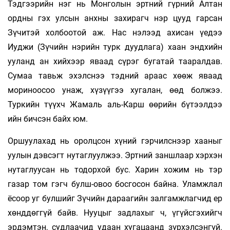
Тэдгээрийн нэг нь Монголын эртний гүрний Алтан
ордны гэх улсын анхны захирагч нэр цууд гарсан
Зүчитэй холбоотой аж. Нас нэлээд ахисан үедээ
Иуджи (Зүчийн нэрийн турк дуудлага) хаан эндхийн
ууланд ан хийхээр яваад сүрэг бугатай тааралдав.
Сумаа тавьж эхэлснээ тэдний араас хөөж яваад
мориноосоо унаж, хүзүүгээ хугалан, өөд болжээ.
Туркийн түүхч Жамаль аль-Карш өөрийн бүтээлдээ
ийн бичсэн байх юм.
Оршуулахад нь оролцсон хүний гэрчилснээр хааныг
уулын дэвсэгт нутаглуулжээ. Эртний заншлаар хэрхэн
нутаглуусан нь тодорхой бус. Харин хожим нь тэр
газар том гэгч булш-овоо босгосон байна. Уламжлал
ёсоор уг булшийг Зүчийн дараагийн залгамжлагчид ер
хөнддөггүй байв. Нууцыг задлахыг ч, үгүйсгэхийгч
эрдэмтэн, судлаачид удаан хугацаанд зүрхэлсэнгүй.