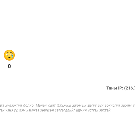
0
Таны IP: (216.
га хүлээхгүй болно. Манай сайт ХХЗХ-ны журмын дагуу зүй зохисгүй зарим үг
эн үзнэ үү. Хэм хэмжээ зөрчсөн сэтгэгдлийг админ устгах эрхтэй.