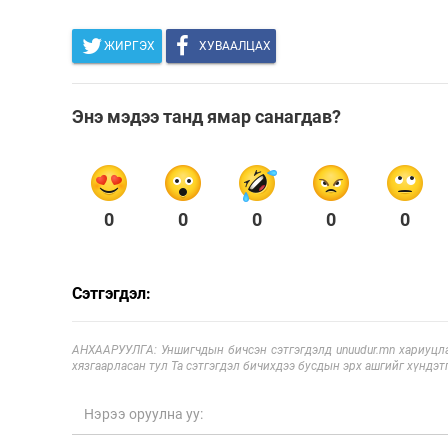
ЖИРГЭХ
ХУВААЛЦАХ
Энэ мэдээ танд ямар санагдав?
0
0
0
0
0
Сэтгэгдэл:
АНХААРУУЛГА: Уншигчдын бичсэн сэтгэгдэлд unuudur.mn хариуцла
хязгаарласан тул Та сэтгэгдэл бичихдээ бусдын эрх ашгийг хүндэтг