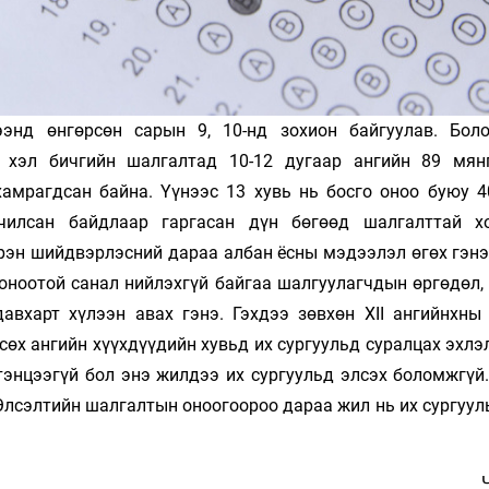
энд өнгөрсөн сарын 9, 10-нд зохион байгуулав. Бол
 хэл бичгийн шалгалтад 10-12 дугаар ангийн 89 мян
хамрагдсан байна. Үүнээс 13 хувь нь босго оноо буюу 4
чилсан байдлаар гаргасан дүн бөгөөд шалгалттай х
үрэн шийдвэрлэсний дараа албан ёсны мэдээлэл өгөх гэнэ
 оноотой санал нийлэхгүй байгаа шалгуулагчдын өргөдөл,
авхарт хүлээн авах гэнэ. Гэхдээ зөвхөн XII ангийнхны 
сөх ангийн хүүхдүүдийн хувьд их сургуульд суралцах эхлэ
тэнцээгүй бол энэ жилдээ их сургуульд элсэх боломжгүй.
Элсэлтийн шалгалтын оноогоороо дараа жил нь их сургуул