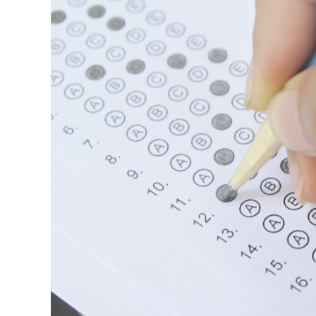
126-гийн НЭГ
Ертөнц
Спорт
Нийгэм
Бөх
Техник технологи
Сагсан бөмбөг
Шинжлэх ухаан
Хөлбөмбөг
Сонин хачин
Олимпын төрөл
Дэлхийн монгол
Тулааны спорт
Олимпын бус төр