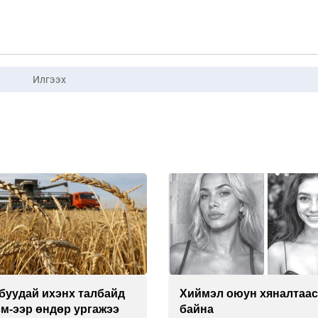
Илгээх
буудай ихэнх талбайд
Хиймэл оюун хяналтаас
см-ээр өндөр ургажээ
байна