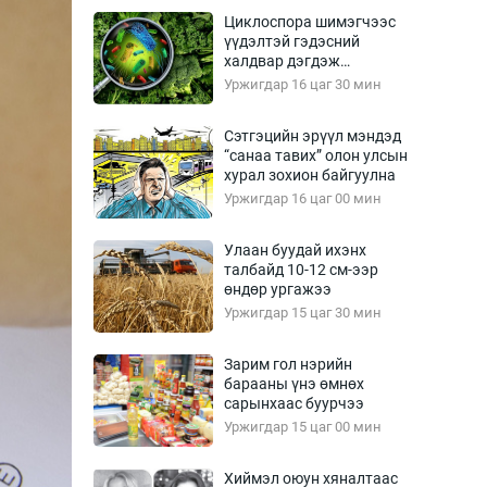
Урлагтай яриа
Циклоспора шимэгчээс
өрчил
үүдэлтэй гэдэсний
халдвар дэгдэж
энд-Эрхэм баян
болзошгүй
Уржигдар 16 цаг 30 мин
Сэтгэцийн эрүүл мэндэд
“санаа тавих” олон улсын
хүний үг
хурал зохион байгуулна
Уржигдар 16 цаг 00 мин
Улаан буудай ихэнх
талбайд 10-12 см-ээр
ага
Бусад
өндөр ургажээ
Уржигдар 15 цаг 30 мин
Фото
сурвалжлагч
Видео
Зарим гол нэрийн
Инфографик
барааны үнэ өмнөх
сарынхаас буурчээ
Санал асуулга
Уржигдар 15 цаг 00 мин
Хиймэл оюун хяналтаас