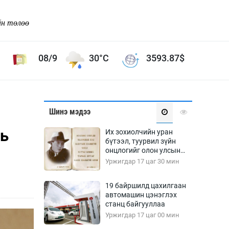
йн төлөө
08/9
30°C
3593.87
$
Соёл урлаг
Шинэ мэдээ
ой хөгжлийн зорилго -
Сонгодог урлаг
нь
Их зохиолчийн уран
Ардын урлаг
бүтээл, туурвил зүйн
онцлогийг олон улсын
Дүрслэх урлаг
судлаачид хэлэлцлээ
Уржигдар 17 цаг 30 мин
Өв соёл
таг
Кино урлаг
19 байршилд цахилгаан
автомашин цэнэглэх
 орчин
Цирк
станц байгууллаа
ол
Уржигдар 17 цаг 00 мин
Рок поп, хип хоп
энд