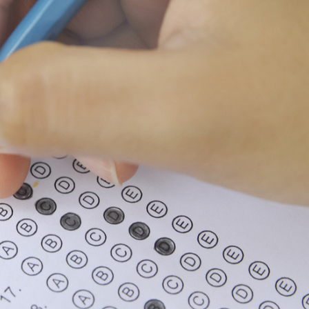
Ханш
Хэрэг з
Эрэлттэй мэдээ
Эрүүл м
Хууль ёс
Хүмүүс
Албаны 
Бусад
Life style
Ярилцл
Зөвлөгөө
Хоймор
Өнөөдрийн тухай
Уншигч-
өл