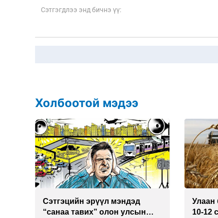
Холбоотой мэдээ
Сэтгэцийн эрүүл мэндэд
Улаан 
р
“санаа тавих” олон улсын
10-12 