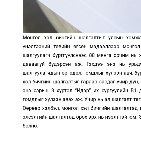
Олимп 2024
Монгол хэл бичгийн шалгалтыг улсын хэмжэ
үнэлгээний төвийн өгсөн мэдээллээр монгол
шалгуулагч бүртгүүлснээс 88 мянга орчим нь 
даваагүй бүдэрсэн аж. Гэхдээ энэ нь урьд
шалгуулагчдын өргөдөл, гомдлыг хүлээн авч, б
хэл бичгийн шалгалтыг гараар засдаг учир дүн,
энэ сарын 8 хүртэл “Идэр” их сургуулийн В1 д
гомдлыг хүлээн авах аж. Учир нь эл шалгалт төг
Өөрөөр хэлбэл, монгол хэл бичгийн шалгалтад 
элсэлтийн шалгалтад орох эрх нь нээлттэй юм. 
болно.