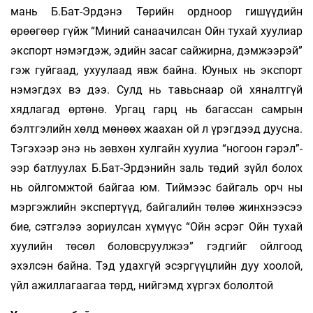
мань Б.Бат-Эрдэнэ Төрийн ордноор гишүүдийн
өрөөгөөр гүйж “Миний санаачилсан Ойн тухай хуулиар
экспорт нэмэгдэж, эдийн засаг сайжирна, дэмжээрэй”
гэж гуйгаад, ухуулаад явж байна. Юуных нь экспорт
нэмэгдэх вэ дээ. Сулд нь тавьснаар ой хяналтгүй
хядлагад өртөнө. Ургац гарц нь багассан самрын
бэлтгэлийн хөлд мөнөөх жаахан ой л үрэгдээд дуусна.
Тэгэхээр энэ нь зөвхөн хулгайн хуулиа “ногоон гэрэл”-
ээр батлуулах Б.Бат-Эрдэнийн заль төдий зүйл болох
нь ойлгомжтой байгаа юм. Тиймээс байгаль орч­ ны
мэргэжлийн экспертүүд, байгалийн төлөө жинхнээсээ
бие, сэтгэлээ зориулсан хүмүүс “Ойн эсрэг Ойн тухай
хуулийн төсөл боловсруулжээ” гэдгийг ойлгоод
эхэлсэн байна. Тэд удахгүй эсэргүүцлийн дуу хоолой,
үйл ажиллагаагаа төрд, нийгэмд хүргэх бололтой