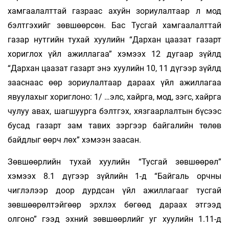
хамгаалалттай газраас ахуйн зориулалтаар л мод
бэлтгэхийг зөвшөөрсөн. Бас Тусгай хамгаалалттай
газар нутгийн тухай хуулийн “Дархан цаазат газарт
хориглох үйл ажиллагаа” хэмээх 12 дугаар зүйлд
“Дархан цаазат газарт энэ хуулийн 10, 11 дүгээр зүйлд
зааснаас өөр зориулалтаар дараах үйл ажиллагаа
явуулахыг хориглоно: 1/ …элс, хайрга, мод, зэгс, хайрга
чулуу авах, шагшуурга бэлтгэх, хязгаарлалтын бүсээс
бусад газарт зам тавих зэргээр байгалийн төлөв
байдлыг өөрч­ лөх” хэмээн заасан.
Зөвшөөрлийн тухай хуулийн “Тусгай зөвшөөрөл”
хэмээх 8.1 дүгээр зүйлийн 1-д “Байгаль орчны
чиглэлээр доор дурдсан үйл ажиллагааг тусгай
зөвшөөрөлтэйгөөр эрхлэх бөгөөд дараах этгээд
олгоно” гээд эхний зөвшөөрлийг уг хуулийн 1.11-д