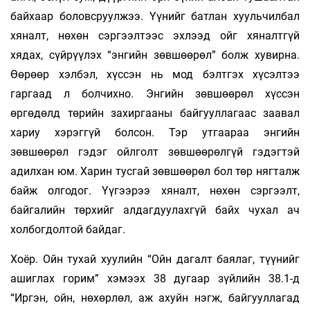
байхаар боловсруулжээ. Үүнийг батлан хуульчилбал
хяналт, нөхөн сэргээлтээс эхлээд ойг хяналтгүй
хядах, сүйрүүлэх “энгийн зөвшөөрөл” болж хувирна.
Өөрөөр хэлбэл, хүссэн нь мод бэлтгэх хүсэлтээ
гаргаад л болчихно. Энгийн зөвшөөрөл хүссэн
өргөдөлд төрийн захиргааны байгууллагаас заавал
хариу хэрэггүй болсон. Тэр утгаараа энгийн
зөвшөөрөл гэдэг ойлголт зөвшөөрөлгүй гэдэгтэй
адилхан юм. Харин тусгай зөвшөөрөл бол төр нягталж
байж олгодог. Үүгээрээ хяналт, нөхөн сэргээлт,
байгалийн төрхийг алдагдуулахгүй байх чухал ач
холбогдолтой байдаг.
Хоёр. Ойн тухай хуулийн “Ойн дагалт баялаг, түүнийг
ашиглах горим” хэмээх 38 дугаар зүйлийн 38.1-д
“Иргэн, ойн, нөхөрлөл, аж ахуйн нэгж, байгууллагад