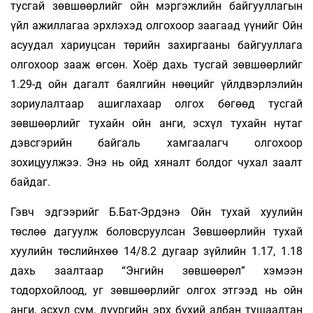
тусгай зөвшөөрлийг ойн мэргэжлийн байгууллагын
үйл ажиллагаа эрхлэхэд олгохоор заагаад үүнийг Ойн
асуудал хариуцсан төрийн захиргааны байгууллага
олгохоор зааж өгсөн. Хоёр дахь тусгай зөвшөөрлийг
1.29-д ойн дагалт баялгийн нөөцийг үйлдвэрлэлийн
зориулалтаар ашиглахаар олгох бөгөөд тусгай
зөвшөөрлийг тухайн ойн анги, эсхүл тухайн нутаг
дэвсгэрийн байгаль хамгаалагч олгохоор
зохицуулжээ. Энэ нь ойд хяналт болдог чухал заалт
байдаг.
Гэвч эдгээрийг Б.Бат-Эрдэнэ Ойн тухай хуулийн
төслөө дагуулж боловсруулсан Зөвшөөрлийн тухай
хуулийн төслийнхөө 14/8.2 дугаар зүйлийн 1.17, 1.18
дахь заалтаар “Энгийн зөвшөөрөл” хэмээн
тодорхойлоод, уг зөвшөөрлийг олгох этгээд нь ойн
анги, эсхүл сум, дүүргийн эрх бүхий албан тушаалтан