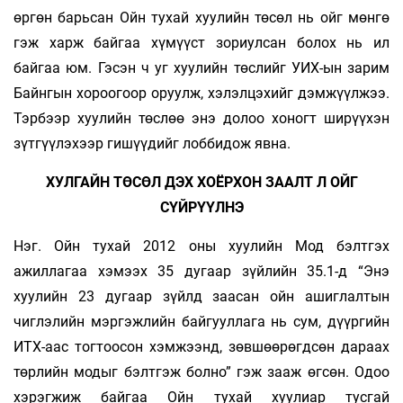
өргөн барьсан Ойн тухай хуулийн төсөл нь ойг мөнгө
гэж харж байгаа хүмүүст зориулсан болох нь ил
байгаа юм. Гэсэн ч уг хуулийн төслийг УИХ-ын зарим
Байнгын хороогоор оруулж, хэлэлцэхийг дэмжүүлжээ.
Тэрбээр хуулийн төслөө энэ долоо хоногт ширүүхэн
зүтгүүлэхээр гишүүдийг лоббидож явна.
ХУЛГАЙН ТӨСӨЛ ДЭХ ХОЁРХОН ЗААЛТ Л ОЙГ
СҮЙРҮҮЛНЭ
Нэг. Ойн тухай 2012 оны хуулийн Мод бэлтгэх
ажиллагаа хэмээх 35 дугаар зүйлийн 35.1-д “Энэ
хуулийн 23 дугаар зүйлд заасан ойн ашиглалтын
чиглэлийн мэргэжлийн байгууллага нь сум, дүүргийн
ИТХ-аас тогтоосон хэмжээнд, зөвшөөрөгдсөн дараах
төрлийн модыг бэлтгэж болно” гэж зааж өгсөн. Одоо
хэрэгжиж байгаа Ойн тухай хуулиар тусгай