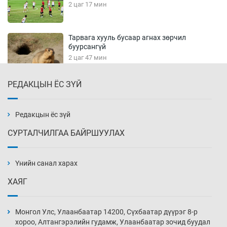
2 цаг 17 мин
Тарвага хууль бусаар агнах зөрчил
буурсангүй
2 цаг 47 мин
РЕДАКЦЫН ЁС ЗҮЙ
Х.Улам-Өрнөх байр урагшилж, долоод
жагсжээ
3 цаг 17 мин
Редакцын ёс зүй
СУРТАЛЧИЛГАА БАЙРШУУЛАХ
Ж.Лхагвабат өсвөр үеийнхний ДАШТ-ийг
дэнсэлнэ
Үнийн санал харах
3 цаг 47 мин
ХАЯГ
Иран тэсэж үлдсэн ч удаан хугацаанд хүнд
үеийг туулна
Монгол Улс, Улаанбаатар 14200, Сүхбаатар дүүрэг 8-р
4 цаг 17 мин
хороо, Алтангэрэлийн гудамж, Улаанбаатар зочид буудал