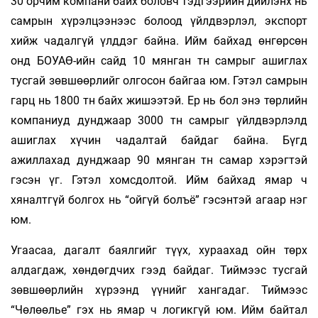
30 орчим компани байх боловч тэдгээрийн дийлэнх нь
самрын хүрэлцээнээс болоод үйлдвэрлэл, экспорт
хийж чадалгүй үлддэг байна. Ийм байхад өнгөрсөн
онд БОУАӨ-ийн сайд 10 мянган тн самрыг ашиглах
тусгай зөвшөөрлийг олгосон байгаа юм. Гэтэл самрын
гарц нь 1800 тн байх жишээтэй. Ер нь бол энэ төрлийн
компаниуд дунджаар 3000 тн самрыг үйлдвэрлэлд
ашиглах хүчин чадалтай байдаг байна. Бүгд
ажиллахад дунджаар 90 мянган тн самар хэрэгтэй
гэсэн үг. Гэтэл хомсдолтой. Ийм байхад ямар ч
хяналтгүй болгох нь “ойгүй болъё” гэсэнтэй агаар нэг
юм.
Угаасаа, дагалт баялгийг түүх, хураахад ойн төрх
алдагдаж, хөндөгдчих гээд байдаг. Тиймээс тусгай
зөвшөөрлийн хүрээнд үүнийг хангадаг. Тиймээс
“Чөлөөлье” гэх нь ямар ч логикгүй юм. Ийм байтал