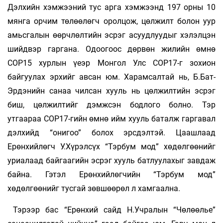
Дэлхийн хэмжээний тус арга хэмжээнд 197 орны 10
мянга орчим төлөөлөгч оролцож, цөлжилт болон уур
амьсгалын өөрчлөлтийн эсрэг асуудлуудыг хэлэлцэн
шийдвэр гаргана. Одоогоос дөрвөн жилийн өмнө
COP15 хурлын үеэр Монгол Улс COP17-г зохион
байгуулах эрхийг авсан юм. Харамсалтай нь, Б.Бат-
Эрдэнийн санаа­ чилсан хууль нь цөлжилтийн эсрэг
биш, цөлжилтийг дэмжсэн бодлого болно. Тэр
утгаараа COP17-гийн өмнө ийм хууль баталж гаргавал
дэлхийд “онигоо” болох эрсдэлтэй. Цаашлаад
Ерөнхийлөгч У.Хүрэлсүх “Тэрбум мод” хөдөлгөөнийг
уриалаад байгаагийн эсрэг хууль батлуулахыг завдаж
байна. Гэтэл Ерөнхийлөгчийн “Тэрбум мод”
хөдөлгөөнийг тусгай зөвшөөрөл л хамгаална.
Тэрээр бас “Ерөнхий сайд Н.Учралын “Чөлөөлье”