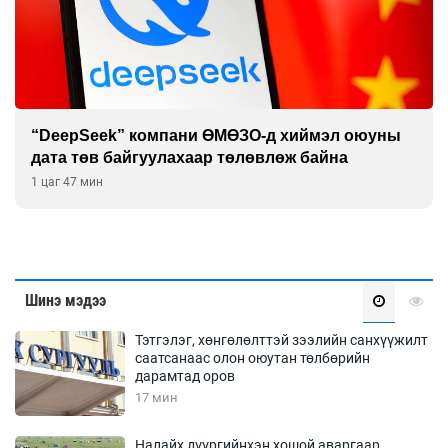
“DeepSeek” компани ӨМӨЗО-д хиймэл оюуны
дата төв байгуулахаар төлөвлөж байна
1 цаг 47 мин
Шинэ мэдээ
Тэтгэлэг, хөнгөлөлттэй зээлийн санхүүжилт
саатсанаас олон оюутан төлбөрийн
дарамтад оров
17 мин
Налайх дүүргийнхэн хошой аваргаар