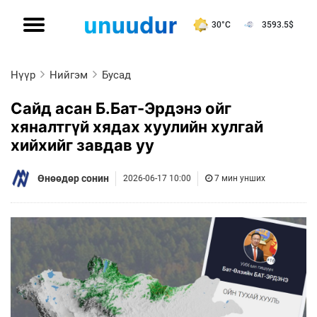
30°C
3593.5
$
Нүүр
Нийгэм
Бусад
Сайд асан Б.Бат-Эрдэнэ ойг
хяналтгүй хядах хуулийн хулгай
хийхийг завдав уу
Өнөөдөр сонин
2026-06-17 10:00
7 мин унших