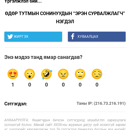
Үргэлжлэл бий...
ӨДӨР ТУТМЫН СОНИНУУДЫН “ЭРЭН СУРВАЛЖЛАГЧ”
НЭГДЭЛ
ЖИРГЭХ
ХУВААЛЦАХ
Энэ мэдээ танд ямар санагдав?
1
0
0
0
0
0
Сэтгэгдэл:
Таны IP: (216.73.216.191)
АНХААРУУЛГА: Уншигчдын бичсэн сэтгэгдэлд unuudur.mn хариуцлага
хүлээхгүй болно. Манай сайт ХХЗХ-ны журмын дагуу зүй зохисгүй зарим
үг, хэллэгийг хязгаарласан тул Та сэтгэгдэл бичихдээ бусдын эрх ашгийг