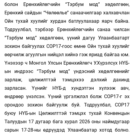
болон Ерөнхийлөгчийн “Тэрбум мод” хөдөлгөөн,
Ерөнхий сайдын “Чөлөөлье” санаачилгаар халхавчлан
Ойн тухай хуулийг хурдан батлуулахаар яарч байна.
Тодруулбал, тэрбээр Ерөнхийлөгчийн санаа­ чилсан
“Тэрбум мод” хөдөлгөөн, үүний дагуу Улаанбаатарт
зохион байгуулах COP17-гоос өмнө Ойн тухай хуулийг
өөрчилж агуулгын нийцэл хийнэ гэж яриад байгаа юм.
Үнэхээр ч Монгол Улсын Ерөнхийлөгч У.Хүрэлсүх НҮБ-
ын индрээс “Тэрбум мод” үндэсний хөдөлгөөнийг
зарлаж, цөлжилттэй тэмцэхээ дэлхий дахинд
зарласан. Үүнийг НҮБ-д хүндэтгэн хүлээж авч,
өндрөөр үнэлсэн. Үүний үргэлжлэл болж COP17-г эх
орондоо зохион байгуулж буй. Тодруулбал, COP17
буюу НҮБ-ын Цөлжилттэй тэмцэх тухай Конвенцын
Талуудын 17 дугаар бага хурал 2026 оны наймдугаар
сарын 17-28-ны өдрүүдэд Улаанбаатар хотод болно.