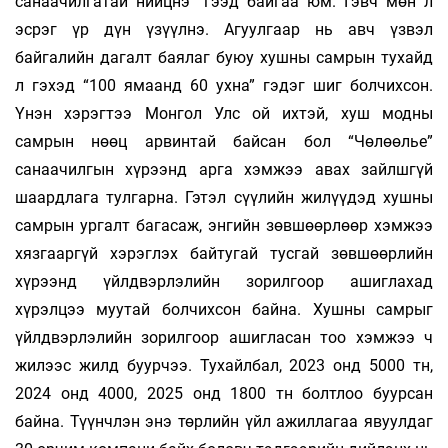
санаачилгатай нийцнэ” гээд байгаа юм. Гэвч мөн л
эсрэг үр дүн үзүүлнэ. Агуулгаар нь авч үзвэл
байгалийн дагалт баялаг буюу хушны самрын тухайд
л гэхэд “100 ямаанд 60 ухна” гэдэг шиг болчихсон.
Үнэн хэрэгтээ Монгол Улс ой ихтэй, хуш модны
самрын нөөц арвинтай байсан бол “Чөлөөлье”
санаачилгын хүрээнд арга хэмжээ авах зайлшгүй
шаардлага тулгарна. Гэтэл сүүлийн жилүүдэд хушны
самрын ургалт багасаж, энгийн зөвшөөрлөөр хэмжээ
хязгааргүй хэрэглэх байтугай тусгай зөвшөөрлийн
хүрээнд үйлдвэрлэлийн зорилгоор ашиглахад
хүрэлцээ муутай болчихсон байна. Хушны самрыг
үйлдвэрлэлийн зорилгоор ашигласан тоо хэмжээ ч
жилээс жилд буурчээ. Тухайлбал, 2023 онд 5000 тн,
2024 онд 4000, 2025 онд 1800 тн болтлоо буурсан
байна. Түүнчлэн энэ төрлийн үйл ажиллагаа явуулдаг