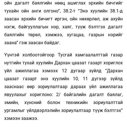
ойн дагалт баялгийн нөөц ашиглах эрхийн бичгийг
тухайн ойн анги олгоно”, 38.2-т “Энэ хуулийн 38.1-д
заасан эрхийн бичигт иргэн, ойн нөхөрлөл, аж ахуйн
нэгж, байгууллагын нэр, хаяг, түүж бэлтгэх дагалт
баялгийн төрөл, хэмжээ, хугацаа, газрын нэрийг
заана” гэж заасан байдаг.
Үүнтэй холбоотойгоор Тусгай хамгаалалттай газар
нутгийн тухай хуулийн Дархан цаазат газарт хориглох
үйл ажиллагаа хэмээх 12 дугаар зүйлд “Дархан
цаазат газарт энэ хуулийн 10, 11 дүгээр зүйлд
зааснаас өөр зориулалтаар дараах үйл ажиллагаа
явуулахыг хориглоно: 2/ байгалийн дагалт баялаг,
эмийн, хүнсний болон техникийн зориулалттай
ургамлыг үйлдвэрлэлийн зориулалтаар түүж бэлтгэх”
хэмээн заажээ.