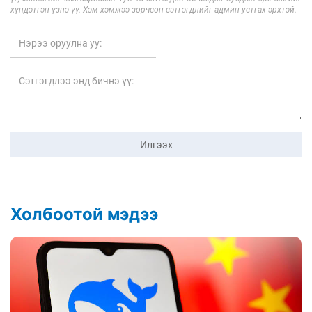
хүндэтгэн үзнэ үү. Хэм хэмжээ зөрчсөн сэтгэгдлийг админ устгах эрхтэй.
Илгээх
Холбоотой мэдээ