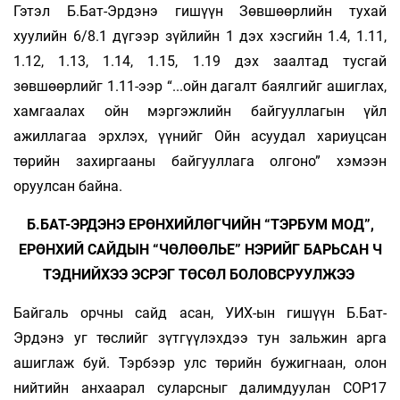
Гэтэл Б.Бат-Эрдэнэ гишүүн Зөвшөөрлийн тухай
хуулийн 6/8.1 дүгээр зүйлийн 1 дэх хэсгийн 1.4, 1.11,
1.12, 1.13, 1.14, 1.15, 1.19 дэх заалтад тусгай
зөвшөөрлийг 1.11-ээр “...ойн дагалт баялгийг ашиглах,
хамгаалах ойн мэргэжлийн байгууллагын үйл
ажиллагаа эрхлэх, үүнийг Ойн асуудал хариуцсан
төрийн захиргааны байгууллага олгоно” хэмээн
оруулсан байна.
Б.БАТ-ЭРДЭНЭ ЕРӨНХИЙЛӨГЧИЙН “ТЭРБУМ МОД”,
ЕРӨНХИЙ САЙДЫН “ЧӨЛӨӨЛЬЕ” НЭРИЙГ БАРЬСАН Ч
ТЭДНИЙХЭЭ ЭСРЭГ ТӨСӨЛ БОЛОВСРУУЛЖЭЭ
Байгаль орчны сайд асан, УИХ-ын гишүүн Б.Бат-
Эрдэнэ уг төслийг зүтгүүлэхдээ тун зальжин арга
ашиглаж буй. Тэрбээр улс төрийн бужигнаан, олон
нийтийн анхаарал суларсныг далимдуулан COP17