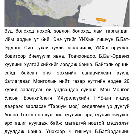
Зуд болоход нохой, зовлон болоход лам таргалдаг.
Ийм ардын үг бий. Энэ үгийг УИХын гишүүн Б.Бат-
Эрдэнэ Ойн тухай хууль санаачилж, УИХ-д оруулан
бодитоор биелүүлж явна. Товчхондоо, Б.Бат-Эрдэнэ
хуулийн хулгай хийхийг завдаж байна. Байгаль орчны
сайд байсан энэ эрхмийн санаачилсан хууль
батлагдвал Монголын нийт газар нутгийн ердөө 20
хувьд заяагдсан ой үндсэндээ сүйрнэ. Мөн Монгол
Улсын Ерөнхийлөгч У.Хүрэлс­үхийн НҮБ-ын индэр
дээрээс зарласан “Тэрбум мод” хөдөлгөөн үр дүнгүй
болно. Гэтэл энэ хулгайн хуулийн ард түүний өчүүхэн
эрх ашиг нуугдаж байж магадгүй ноцтой мэдээлэл
дуулдаж байна. Үнэхээр ч гишүүн Б.БатЭрдэнийн