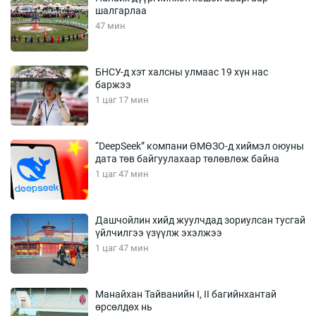
шалгарлаа
47 мин
БНСУ-д хэт халсны улмаас 19 хүн нас
баржээ
1 цаг 17 мин
“DeepSeek” компани ӨМӨЗО-д хиймэл оюуны
дата төв байгуулахаар төлөвлөж байна
1 цаг 47 мин
Дашчойлин хийд жуулчдад зориулсан тусгай
үйлчилгээ үзүүлж эхэлжээ
1 цаг 47 мин
Манайхан Тайванийн I, II багийнхантай
өрсөлдөх нь