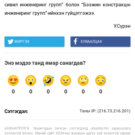
сивил инженеринг групп” болон “Бээжин констракшн
инженеринг групп”-ийнхэн гүйцэтгэжээ.
У.Сүрэн
ЖИРГЭХ
ХУВААЛЦАХ
Энэ мэдээ танд ямар санагдав?
0
0
0
0
0
0
Сэтгэгдэл:
Таны IP: (216.73.216.201)
АНХААРУУЛГА: Уншигчдын бичсэн сэтгэгдэлд unuudur.mn хариуцлага
хүлээхгүй болно. Манай сайт ХХЗХ-ны журмын дагуу зүй зохисгүй зарим