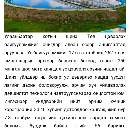
Улаанбаатар хотын шинэ Төв цэвэрлэх
байгууламжийг өчигдөр албан ёсоор ашиглалтад
орууллаа. Уг байгууламжийг 17.6 га талбайд 262.7 сая
ам.долларын өртгөөр барьсан бөгөөд хоногт 250
мянган шоо метр хаягдал ус цэвэрлэх хүчин чадалтай.
Шинэ үйлдвэр нь бохир ус цэвэрлэх явцад үүсдэг
лагийг дахин боловсруулж, эрчим хүч үйлдвэрлэх
дэвшилтэт технологи нэвтрүүлснээрээ онцлогтой юм.
Ингэснээр үйлдвэрийн нийт эрчим хүчний
хэрэгцээний 30-40 хувийг дотооддоо хангаж, жил бүр
7-8 тэрбум төгрөгийн цахилгааны зардал хэмнэх
боломж бүрдэж байна. Нийт 56 барилга