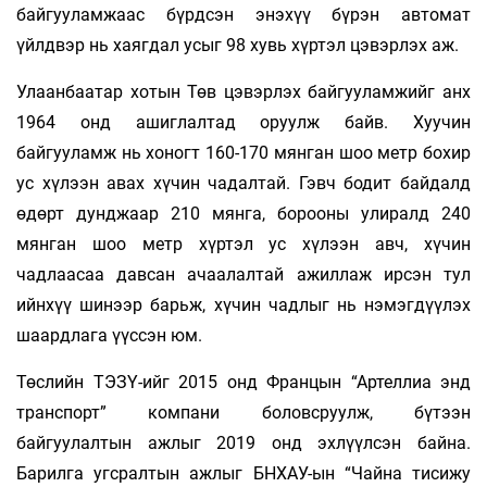
байгууламжаас бүрдсэн энэхүү бүрэн автомат
үйлдвэр нь хаягдал усыг 98 хувь хүртэл цэвэрлэх аж.
Улаанбаатар хотын Төв цэвэрлэх байгууламжийг анх
1964 онд ашиглалтад оруулж байв. Хуучин
байгууламж нь хоногт 160-170 мянган шоо метр бохир
ус хүлээн авах хүчин чадалтай. Гэвч бодит байдалд
өдөрт дунджаар 210 мянга, борооны улиралд 240
мянган шоо метр хүртэл ус хүлээн авч, хүчин
чадлаасаа давсан ачаалалтай ажиллаж ирсэн тул
ийнхүү шинээр барьж, хүчин чадлыг нь нэмэгдүүлэх
шаардлага үүссэн юм.
Төслийн ТЭЗҮ-ийг 2015 онд Францын “Артеллиа энд
транспорт” компани боловсруулж, бүтээн
байгуулалтын ажлыг 2019 онд эхлүүлсэн байна.
Барилга угсралтын ажлыг БНХАУ-ын “Чайна тисижу