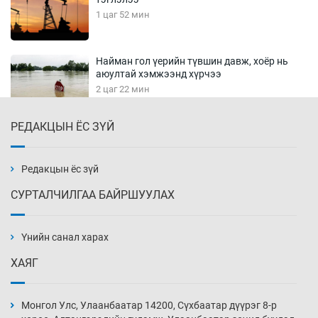
1 цаг 52 мин
Найман гол үерийн түвшин давж, хоёр нь
аюултай хэмжээнд хүрчээ
2 цаг 22 мин
РЕДАКЦЫН ЁС ЗҮЙ
Монгол Улс дундаас дээш орлоготой
орнуудын тоонд багтав
2 цаг 52 мин
Редакцын ёс зүй
СУРТАЛЧИЛГАА БАЙРШУУЛАХ
Сошиал хийрхэлд “барьцаалагдсан” сайд,
дарга нарын туйлшрал
Үнийн санал харах
3 цаг 22 мин
ХАЯГ
Боловсролын чанар уруудах бүрд босгоо
намсгасаар л байх уу
Монгол Улс, Улаанбаатар 14200, Сүхбаатар дүүрэг 8-р
3 цаг 52 мин