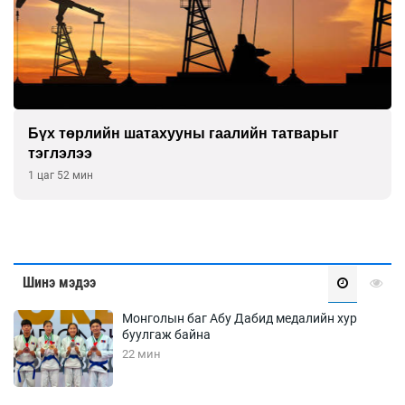
Бүх төрлийн шатахууны гаалийн татварыг
тэглэлээ
1 цаг 52 мин
Шинэ мэдээ
Монголын баг Абу Дабид медалийн хур
буулгаж байна
22 мин