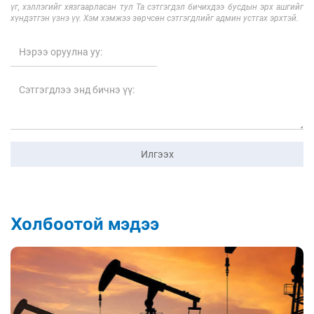
үг, хэллэгийг хязгаарласан тул Та сэтгэгдэл бичихдээ бусдын эрх ашгийг
хүндэтгэн үзнэ үү. Хэм хэмжээ зөрчсөн сэтгэгдлийг админ устгах эрхтэй.
Илгээх
Холбоотой мэдээ