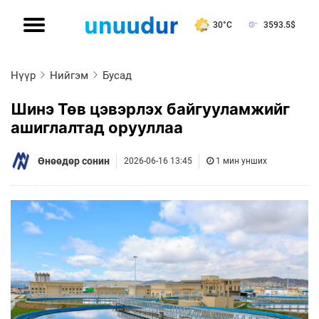
30°C
3593.5
$
Нүүр
Нийгэм
Бусад
Шинэ Төв цэвэрлэх байгууламжийг
ашиглалтад орууллаа
Өнөөдөр сонин
2026-06-16 13:45
1 мин унших