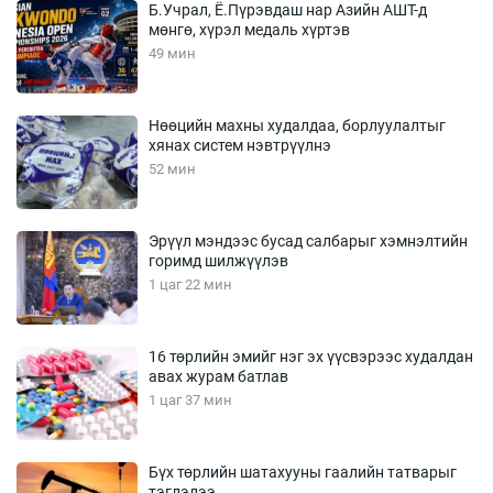
Б.Учрал, Ё.Пүрэвдаш нар Азийн АШТ-д
мөнгө, хүрэл медаль хүртэв
49 мин
Нөөцийн махны худалдаа, борлуулалтыг
хянах систем нэвтрүүлнэ
52 мин
Эрүүл мэндээс бусад салбарыг хэмнэлтийн
горимд шилжүүлэв
1 цаг 22 мин
16 төрлийн эмийг нэг эх үүсвэрээс худалдан
авах журам батлав
1 цаг 37 мин
Бүх төрлийн шатахууны гаалийн татварыг
тэглэлээ