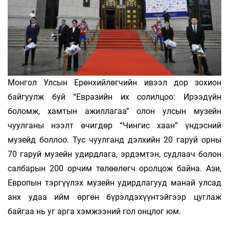
Монгол Улсын Ерөнхийлөгчийн ивээл дор зохион
байгуулж буй “Евразийн их солилцоо: Ирээдүйн
боломж, хамтын ажиллагаа” олон улсын музейн
чуулганы нээлт өчигдөр “Чингис хаан” үндэсний
музейд боллоо. Тус чуулганд дэлхийн 20 гаруй орны
70 гаруй музейн удирдлага, эрдэмтэн, судлаач болон
салбарын 200 орчим төлөөлөгч оролцож байна. Ази,
Европын тэргүүлэх музейн удирдлагууд манай улсад
анх удаа ийм өргөн бүрэлдэхүүнтэйгээр цуглаж
байгаа нь уг арга хэмжээний гол онцлог юм.