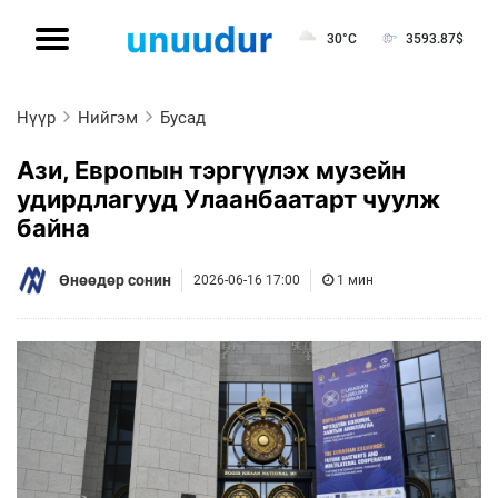
30°C
3593.87
$
Нүүр
Нийгэм
Бусад
Ази, Европын тэргүүлэх музейн
удирдлагууд Улаанбаатарт чуулж
байна
Өнөөдөр сонин
2026-06-16 17:00
1 мин