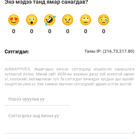
Энэ мэдээ танд ямар санагдав?
0
0
0
0
0
0
Сэтгэгдэл:
Таны IP: (216.73.217.80)
АНХААРУУЛГА: Уншигчдын бичсэн сэтгэгдэлд unuudur.mn хариуцлага
хүлээхгүй болно. Манай сайт ХХЗХ-ны журмын дагуу зүй зохисгүй зарим
үг, хэллэгийг хязгаарласан тул Та сэтгэгдэл бичихдээ бусдын эрх ашгийг
хүндэтгэн үзнэ үү. Хэм хэмжээ зөрчсөн сэтгэгдлийг админ устгах эрхтэй.