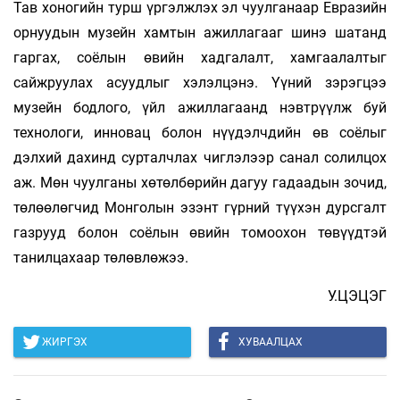
Тав хоногийн турш үргэлжлэх эл чуулганаар Евразийн
орнуудын музейн хамтын ажиллагааг шинэ шатанд
гаргах, соёлын өвийн хадгалалт, хамгаалалтыг
сайжруулах асуудлыг хэлэлцэнэ. Үүний зэрэгцээ
музейн бодлого, үйл ажиллагаанд нэвтрүүлж буй
технологи, инновац болон нүүдэлчдийн өв соёлыг
дэлхий дахинд сурталчлах чиглэлээр санал солилцох
аж. Мөн чуулганы хөтөлбөрийн дагуу гадаадын зочид,
төлөөлөгчид Монголын эзэнт гүрний түүхэн дурсгалт
газрууд болон соёлын өвийн томоохон төвүүдтэй
танилцахаар төлөвлөжээ.
У.ЦЭЦЭГ
ЖИРГЭХ
ХУВААЛЦАХ