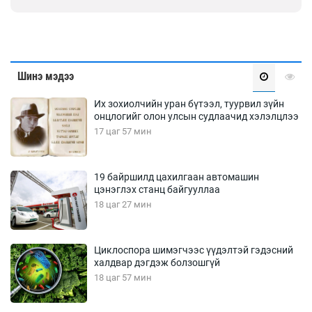
Шинэ мэдээ
Их зохиолчийн уран бүтээл, туурвил зүйн
онцлогийг олон улсын судлаачид хэлэлцлээ
17 цаг 57 мин
19 байршилд цахилгаан автомашин
цэнэглэх станц байгууллаа
18 цаг 27 мин
Циклоспора шимэгчээс үүдэлтэй гэдэсний
халдвар дэгдэж болзошгүй
18 цаг 57 мин