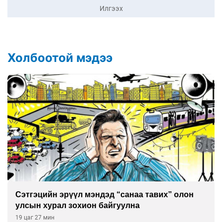
Илгээх
Холбоотой мэдээ
Сэтгэцийн эрүүл мэндэд “санаа тавих” олон
улсын хурал зохион байгуулна
19 цаг 27 мин