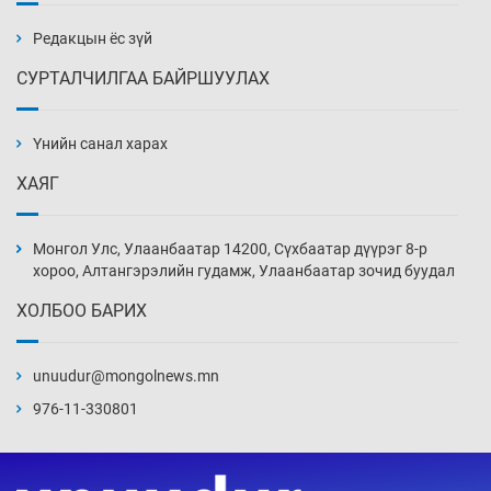
бэлтгэл базаахаар хилийн дээс алхлаа
21 цаг 27 мин
Редакцын ёс зүй
СУРТАЛЧИЛГАА БАЙРШУУЛАХ
АНУ-ын Цэргийн кибер командлалаын
ажилтнууд амиа хорлох явдал эрс
нэмэгджээ
Үнийн санал харах
21 цаг 35 мин
ХАЯГ
Монголын шигшээ Хонконгийн багийг ялж,
эхний хожлоо авлаа
Монгол Улс, Улаанбаатар 14200, Сүхбаатар дүүрэг 8-р
21 цаг 57 мин
хороо, Алтангэрэлийн гудамж, Улаанбаатар зочид буудал
ХОЛБОО БАРИХ
Техникийн өндөр үзүүлэлттэй агаарын хөлөг
худалдан авах хүсэлтээ уламжлав
unuudur@mongolnews.mn
22 цаг 27 мин
976-11-330801
“Шатахууны бус, бодлогын хомсдол
нүүрлээд байна”
22 цаг 57 мин