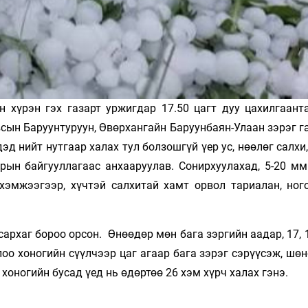
 хүрэн гэх газарт уржигдар 17.50 цагт дуу цахилгаант
сын Баруунтуруун, Өвөрхангайн Баруунбаян-Улаан зэрэг га
д нийт нутгаар халах тул болзошгүй үер ус, нөөлөг салхи
рын байгууллагаас анхааруулав. Сонирхуулахад, 5-20 мм
хэмжээгээр, хүчтэй салхитай хамт орвол тариалан, ного
архаг бороо орсон. Өнөөдөр мөн бага зэргийн аадар, 17, 
лоо хоногийн сүүлчээр цаг агаар бага зэрэг сэрүүсэж, шөн
 хоногийн бусад үед нь өдөртөө 26 хэм хүрч халах гэнэ.