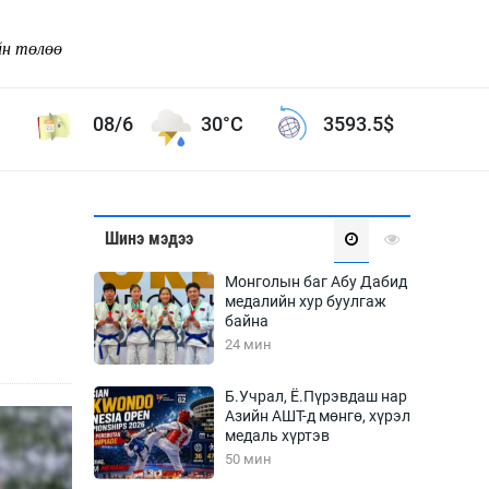
йн төлөө
08/6
30°C
3593.5
$
Соёл урлаг
Шинэ мэдээ
ой хөгжлийн зорилго -
Сонгодог урлаг
Монголын баг Абу Дабид
Ардын урлаг
медалийн хур буулгаж
байна
Дүрслэх урлаг
24 мин
Өв соёл
таг
Кино урлаг
Б.Учрал, Ё.Пүрэвдаш нар
Азийн АШТ-д мөнгө, хүрэл
 орчин
Цирк
медаль хүртэв
ол
50 мин
Рок поп, хип хоп
энд