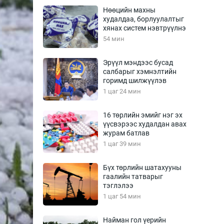
Урлагтай яриа
Нөөцийн махны
өрчил
худалдаа, борлуулалтыг
хянах систем нэвтрүүлнэ
энд-Эрхэм баян
54 мин
Эрүүл мэндээс бусад
салбарыг хэмнэлтийн
хүний үг
горимд шилжүүлэв
1 цаг 24 мин
16 төрлийн эмийг нэг эх
үүсвэрээс худалдан авах
ага
Бусад
журам батлав
1 цаг 39 мин
Фото
сурвалжлагч
Видео
Бүх төрлийн шатахууны
Инфографик
гаалийн татварыг
тэглэлээ
Санал асуулга
1 цаг 54 мин
Найман гол үерийн