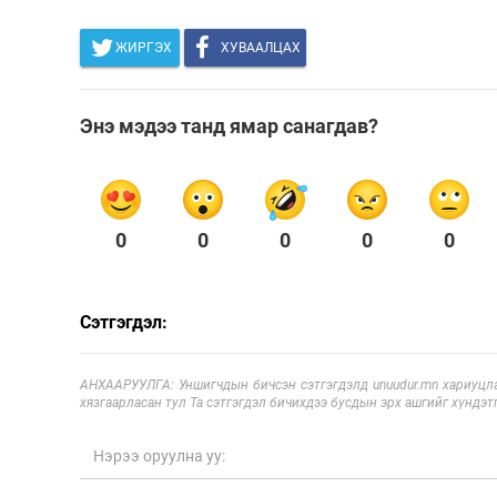
ЖИРГЭХ
ХУВААЛЦАХ
Энэ мэдээ танд ямар санагдав?
0
0
0
0
0
Сэтгэгдэл:
АНХААРУУЛГА: Уншигчдын бичсэн сэтгэгдэлд unuudur.mn хариуцла
хязгаарласан тул Та сэтгэгдэл бичихдээ бусдын эрх ашгийг хүндэтг