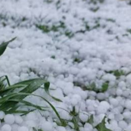
Ханш
Хэрэг з
Эрэлттэй мэдээ
Эрүүл м
Хууль ёс
Хүмүүс
Албаны 
Бусад
Life style
Ярилцл
Зөвлөгөө
Хоймор
Өнөөдрийн тухай
Уншигч-
өл