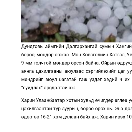
Олимп 2024
Дундговь аймгийн Дэлгэрхангай сумын Хангийн
бороо, мөндөр оржээ. Мөн Хөвсгөлийн Хатгал, Ув
9 мм голчтой мөндөр орсон байна. Ойрын өдрүүдэ
аянга цахилгааны аюулаас сэргийлэхийг цаг уу
мөндрийг аюул багатай гэж үздэг хэдий ч их 
“сүйдлэх” эрсдэлтэй аж.
Харин Улаанбаатар хотын хувьд өчигдөр өглөө ус
цахилгаантай түр зуурын, бороо орох нь. Энэ до
өдөртөө 16-21 хэм дулаан байх аж. Харин ирэх 10