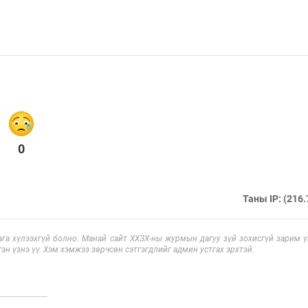
0
Таны IP: (216.
га хүлээхгүй болно. Манай сайт ХХЗХ-ны журмын дагуу зүй зохисгүй зарим үг
эн үзнэ үү. Хэм хэмжээ зөрчсөн сэтгэгдлийг админ устгах эрхтэй.