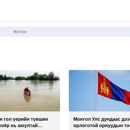
Илгээх
н гол үерийн түвшин
Монгол Улс дундаас дэ
хоёр нь аюултай
орлоготой орнуудын т