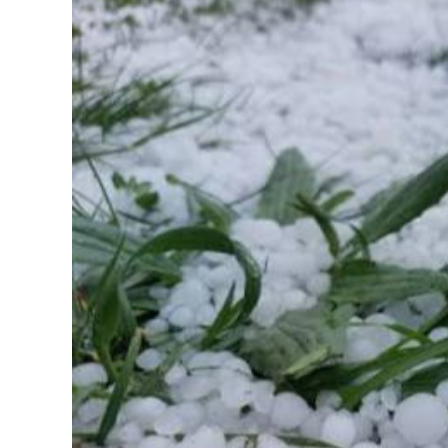
126-гийн НЭГ
Ертөнц
Спорт
Нийгэм
Бөх
Техник технологи
Сагсан бөмбөг
Шинжлэх ухаан
Хөлбөмбөг
Сонин хачин
Олимпын төрөл
Дэлхийн монгол
Тулааны спорт
Олимпын бус төр