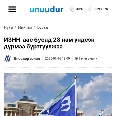
30°C
3593.87
$
Нүүр
Нийгэм
Бусад
ИЗНН-аас бусад 28 нам үндсэн
дүрмээ бүртгүүлжээ
Өнөөдөр сонин
2026-06-16 13:00
1 мин унших