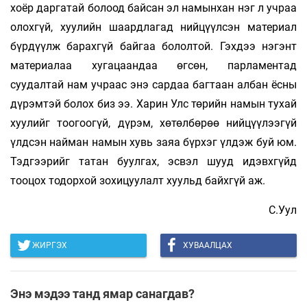
хоёр даргатай болоод байсан эл намынхан нэг л учраа
олохгүй, хуулийн шаардлагад нийцүүлсэн материал
бүрдүүлж барахгүй байгаа бололтой. Гэхдээ нэгэнт
материалаа хугацаандаа өгсөн, парламентад
суудалтай нам учраас энэ сардаа багтаан албан ёсны
дүрэмтэй болох биз ээ. Харин Улс төрийн намын тухай
хуулийг тоогоогүй, дүрэм, хөтөлбөрөө нийцүүлээгүй
үлдсэн найман намын хувь заяа бүрхэг үлдэж буй юм.
Тэдгээрийг татан буулгах, эсвэл шууд идэвхгүйд
тооцох тодорхой зохицуулалт хуульд байхгүй аж.
С.Уул
ЖИРГЭХ
ХУВААЛЦАХ
Энэ мэдээ танд ямар санагдав?