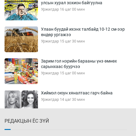
улсын хурал зохион байгуулна
Уржигдар 16 цаг 00 мин
Улаан буудай ихэнх талбайд 10-12 см-ээр
өндөр ургажээ
Уржигдар 15 цаг 30 мин
Зарим гол нэрийн барааны үнэ өмнөх
сарынхаас буурчээ
Уржигдар 15 цаг 00 мин
Хиймэл оюун хяналтаас гарч байна
Уржигдар 14 цаг 30 мин
РЕДАКЦЫН ЁС ЗҮЙ
Эмэгтэйчүүд Бээжин, эрэгтэйчүүд Японд
бэлтгэл базаахаар хилийн дээс алхлаа