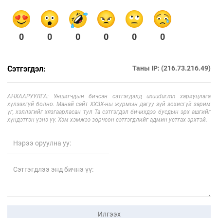
0
0
0
0
0
0
Сэтгэгдэл:
Таны IP: (216.73.216.49)
АНХААРУУЛГА: Уншигчдын бичсэн сэтгэгдэлд unuudur.mn хариуцлага
хүлээхгүй болно. Манай сайт ХХЗХ-ны журмын дагуу зүй зохисгүй зарим
үг, хэллэгийг хязгаарласан тул Та сэтгэгдэл бичихдээ бусдын эрх ашгийг
хүндэтгэн үзнэ үү. Хэм хэмжээ зөрчсөн сэтгэгдлийг админ устгах эрхтэй.
Илгээх