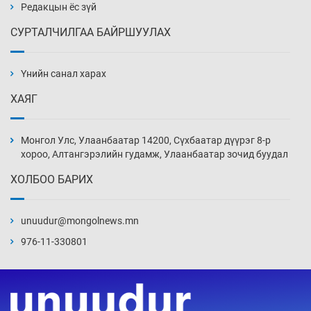
Уржигдар 14 цаг 00 мин
Редакцын ёс зүй
СУРТАЛЧИЛГАА БАЙРШУУЛАХ
АНУ-ын Цэргийн кибер командлалаын
ажилтнууд амиа хорлох явдал эрс
нэмэгджээ
Үнийн санал харах
Уржигдар 13 цаг 52 мин
ХАЯГ
Монголын шигшээ Хонконгийн багийг ялж,
эхний хожлоо авлаа
Монгол Улс, Улаанбаатар 14200, Сүхбаатар дүүрэг 8-р
Уржигдар 13 цаг 30 мин
хороо, Алтангэрэлийн гудамж, Улаанбаатар зочид буудал
ХОЛБОО БАРИХ
Техникийн өндөр үзүүлэлттэй агаарын хөлөг
худалдан авах хүсэлтээ уламжлав
unuudur@mongolnews.mn
Уржигдар 13 цаг 00 мин
976-11-330801
“Шатахууны бус, бодлогын хомсдол
нүүрлээд байна”
Уржигдар 12 цаг 30 мин