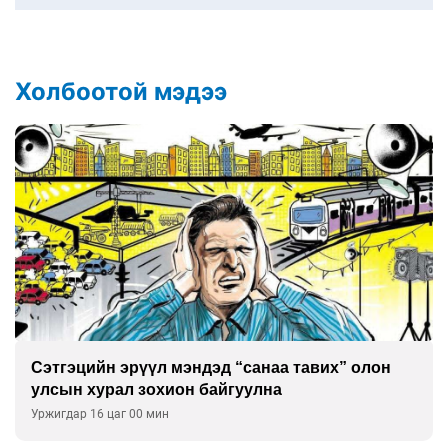
Холбоотой мэдээ
Сэтгэцийн эрүүл мэндэд “санаа тавих” олон
улсын хурал зохион байгуулна
Уржигдар 16 цаг 00 мин