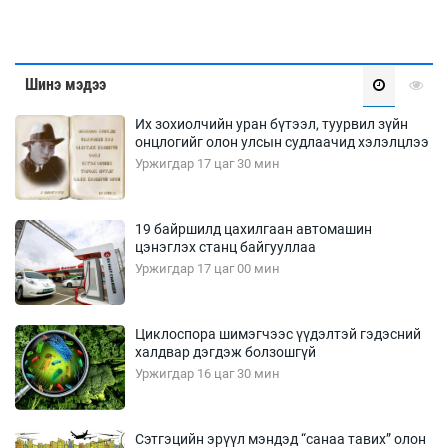
Шинэ мэдээ
Их зохиолчийн уран бүтээл, туурвил зүйн
онцлогийг олон улсын судлаачид хэлэлцлээ
Уржигдар 17 цаг 30 мин
19 байршилд цахилгаан автомашин
цэнэглэх станц байгууллаа
Уржигдар 17 цаг 00 мин
Циклоспора шимэгчээс үүдэлтэй гэдэсний
халдвар дэгдэж болзошгүй
Уржигдар 16 цаг 30 мин
Сэтгэцийн эрүүл мэндэд “санаа тавих” олон