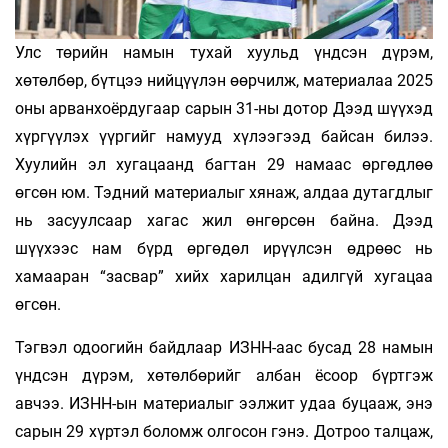
Улс төрийн намын тухай хуульд үндсэн дүрэм,
хөтөлбөр, бүтцээ нийцүүлэн өөрчилж, материалаа 2025
оны арванхоёрдугаар сарын 31-ны дотор Дээд шүүхэд
хүргүүлэх үүргийг намууд хүлээгээд байсан билээ.
Хуулийн эл хугацаанд багтан 29 намаас өргөдлөө
өгсөн юм. Тэдний материалыг хянаж, алдаа дутагдлыг
нь засуулсаар хагас жил өнгөрсөн байна. Дээд
шүүхээс нам бүрд өргөдөл ирүүлсэн өдрөөс нь
хамааран “засвар” хийх харилцан адилгүй хугацаа
өгсөн.
Тэгвэл одоогийн байдлаар ИЗНН-аас бусад 28 намын
үндсэн дүрэм, хөтөлбөрийг албан ёсоор бүртгэж
авчээ. ИЗНН-ын материалыг ээлжит удаа буцааж, энэ
сарын 29 хүртэл боломж олгосон гэнэ. Дотроо талцаж,