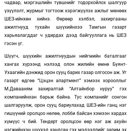
чадвар, мэргэшлийн түвшнийг тодорхойлох шалгуур
үзүүлэлт, журмыг тогтоож хэрэгжүүлэх ажлыг мөнөөх
ШЕЗ-ийнхөн хийнэ. Өөрөөр хэлбэл, захиргааны
ажилтнууд тухайн шүүхийнхээ Тамгын газарт
харьяалагддаг ч удирдах дээд байгууллага нь ШЕЗ
гэсэн үг.
Шүүгч, шүүхийн ажилтнуудын нийгмийн баталгааг
хангах хүрээнд нэлээд олон жилийн өмнө Буянт-
Ухаагийн дэнжид орон сууц барих газар олгосон аж. Уг
газарт өдгөө “Цэцэн апартмент” хэмээх хорооллыг
М.Давааням захиралтай “Алтайнбор нуруу” гэх
компанийнхан барьж байна. Тус компанийг сонгон
шалгаруулж, орон сууц бариулахад ШЕЗ-ийн ганц нэг
гишүүний оролцоо нөлөө, лобби байсан хэмээн хардах
хүмүүс ч бий. Тендерт оролцсон өөр нэг аж ахуйн
нэгжийнхэн шүүхэд хандсан гэх мэдээллийг зарим эх