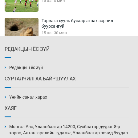
15 цаг 0 мин
Тарвага хууль бусаар агнах зөрчил
буурсангүй
15 цаг 30 мин
РЕДАКЦЫН ЁС ЗҮЙ
Х.Улам-Өрнөх байр урагшилж, долоод
жагсжээ
16 цаг 0 мин
Редакцын ёс зүй
СУРТАЛЧИЛГАА БАЙРШУУЛАХ
Ж.Лхагвабат өсвөр үеийнхний ДАШТ-ийг
дэнсэлнэ
Үнийн санал харах
16 цаг 30 мин
ХАЯГ
Иран тэсэж үлдсэн ч удаан хугацаанд хүнд
үеийг туулна
Монгол Улс, Улаанбаатар 14200, Сүхбаатар дүүрэг 8-р
17 цаг 0 мин
хороо, Алтангэрэлийн гудамж, Улаанбаатар зочид буудал