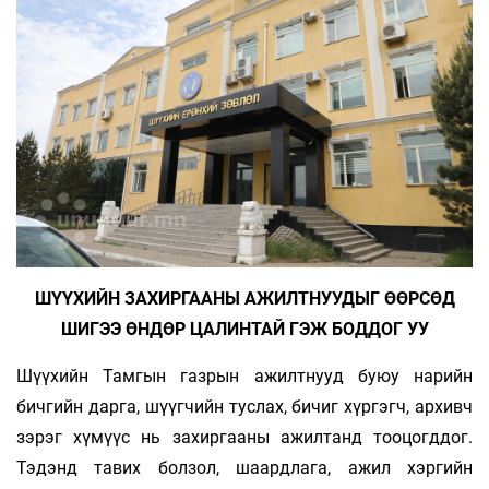
ШҮҮХИЙН ЗАХИРГААНЫ АЖИЛТНУУДЫГ ӨӨРСӨД
ШИГЭЭ ӨНДӨР ЦАЛИНТАЙ ГЭЖ БОДДОГ УУ
Шүүхийн Тамгын газрын ажилтнууд буюу нарийн
бичгийн дарга, шүүгчийн туслах, бичиг хүргэгч, архивч
зэрэг хүмүүс нь захиргааны ажилтанд тооцогддог.
Тэдэнд тавих болзол, шаардлага, ажил хэргийн