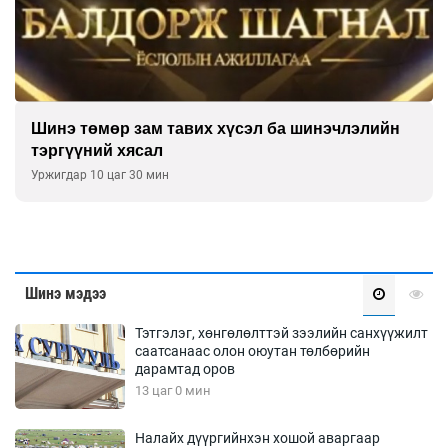
Ашгийг нь хүртдэг шигээ рашаанаа тордъё
Уржигдар 09 цаг 00 мин
Шинэ мэдээ
Тэтгэлэг, хөнгөлөлттэй зээлийн санхүүжилт
саатсанаас олон оюутан төлбөрийн
дарамтад оров
13 цаг 0 мин
Налайх дүүргийнхэн хошой аваргаар