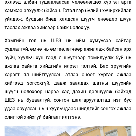
эхлээд албан тушаалаасаа чөлөөлөгдөх хүртэл арга
хэмжээ авхуулж байсан. Гэтэл гэр бүлийн хүчирхийлэл
үйлдэж, бусдын биед халдсан шүүгч өнөөдөр шүүн
таслах ажлаа хийсээр байж болох уу.
Хамгийн гол нь ШЕЗ нь ийм хүмүүсээ сайтар
судлалгүй, өмнө нь өмгөөлөгчөөр ажиллаж байсан эрх
зүйч, хуульч хүн гээд л шүүгчээр томилуулж буй нь
ажлаа хайнга хийдгийн илрэл гэлтэй. Бас эрүүгийн
хэрэгт ял шийтгүүлсэн атлаа өнөөг хүртэл ажлаа
хийгээд зогсохгүй, давж заалдах шатны шүүхийн
шүүгч болохоор нэрээ хэд дахин дэвшүүлж байхад
ШЕЗ нь буцаалгүй, сонгон шалгаруулалтад нэг бус
удаа оруулсан нь ч хуульчдаас шилдгийг сонгох ажлаа
олигтой хийхгүй байгааг илтгэнэ.