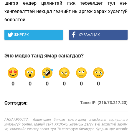
шигээ өндөр цалинтай гэж төсөөлдөг тул нэн
хөнгөлөлттэй нөхцөл гээчийг нь эргэж харах хүсэлгүй
бололтой.
ЖИРГЭХ
ХУВААЛЦАХ
Энэ мэдээ танд ямар санагдав?
0
0
0
0
0
0
Сэтгэгдэл:
Таны IP: (216.73.217.23)
АНХААРУУЛГА: Уншигчдын бичсэн сэтгэгдэлд unuudur.mn хариуцлага
хүлээхгүй болно. Манай сайт ХХЗХ-ны журмын дагуу зүй зохисгүй зарим
үг, хэллэгийг хязгаарласан тул Та сэтгэгдэл бичихдээ бусдын эрх ашгийг