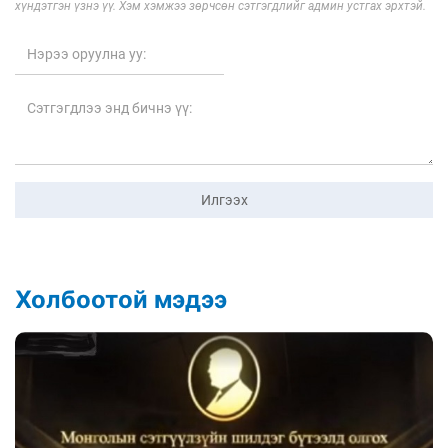
хүндэтгэн үзнэ үү. Хэм хэмжээ зөрчсөн сэтгэгдлийг админ устгах эрхтэй.
Илгээх
Холбоотой мэдээ