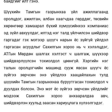
байдгийг илт гэнэ.
Шүүхийн Тамгын газрынхаа үйл ажиллагаанд
оролцдог, ажилтан, албан хаагчдаа гөрддөг, төсвийн
хөрөнгөөр хамаарал бүхий хүмүүсийнхээ компаниас
эд зүйл авхуулдаг, илтэд нэг талд үйлчилсэн шийдвэр
гаргадаг гэх мэтээр шүүгч нарын ёс зүйгүй үйлдэл
гаргасан асуудлыг Сахилгын хороо нь ч хэлэлцдэг,
АТГын Мөрдөн шалгах хэлтэст ч шалгаж, шүүхээр
шийдвэрлүүлсэн тохиолдол цөөнгүй. Хэргийн нэг
талын оролцогчийн машинд сууж явсан шүүгч ёс
зүйгээ зөрчсөн энэ үйлдлээ хаацайлахын тулд
шүүхийн Тамгын газрынхнаа буруутгасан тохиолдол ч
дуулдах болсон. Энэ мэт ёс зүйгээ зөрчсөн үйлдлийг
мэдээж Сахилгын хороо анхааралдаа авч,
шийдвэрлэн хуульд заасан хариуцлага хүлээлгэдэг.