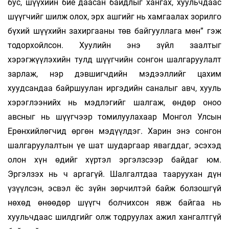
бус, шүүхийн бие даасан байдлыг хангах, хуульчдаас
шүүгчийг шилж олох, эрх ашгийг нь хамгаалах зорилго
бүхий шүүхийн захиргааны төв байгууллага мөн” гэж
тодорхойлсон. Хуулийн энэ зүйл заалтыг
хэрэгжүүлэхийн тулд шүүгчийн сонгон шалгаруулалт
зарлаж, нэр дэвшигчдийн мэдээллийг цахим
хуудсандаа байршуулан иргэдийн саналыг авч, хууль
хэрэглээнийх нь мэдлэгийг шалгаж, өндөр оноо
авсныг нь шүүгчээр томилуулахаар Монгол Улсын
Ерөнхийлөгчид өргөн мэдүүлдэг. Харин энэ сонгон
шалгаруулалтын үе шат шударгаар явагддаг, эсэхэд
олон хүн өдийг хүртэл эргэлзсээр байдаг юм.
Эргэлзэх нь ч аргагүй. Шалгалтдаа тааруухан дүн
үзүүлсэн, эсвэл ёс зүйн зөрчилтэй байж болзошгүй
нөхөд өнөөдөр шүүгч болчихсон явж байгаа нь
хуульчдаас шилдгийг олж тодруулах ажил хангалтгүй