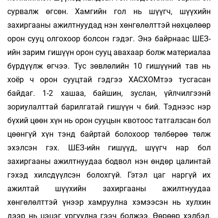
сурвалж өгсөн. Хамгийн гол нь шүүгч, шүүхийн
захиргааны ажилтнуудад нэн хөнгөлөлттэй нөхцөлөөр
орон сууц олгохоор болсон гэдэг. Энэ байрнаас ШЕЗ-
ийн зарим гишүүн орон сууц авахаар болж материалаа
бүрдүүлж өгчээ. Тус зөвлөлийн 10 гишүүний тав нь
хоёр ч орон сууцтай гэдгээ ХАСХОМтээ тусгасан
байдаг. 1-2 хашаа, байшин, зуслан, үйлчилгээнй
зориулалттай барилгатай гишүүн ч бий. Тэднээс нэр
бүхий цөөн хүн нь орон сууцын квотоос татгалзсан бол
цөөнгүй хүн тэнд байртай болохоор төлбөрөө төлж
эхэлсэн гэх. ШЕЗ-ийн гишүүд, шүүгч нар бол
захиргааны ажилтнуудаа бодвол нэн өндөр цалинтай
гэхэд хилсдүүлсэн болохгүй. Гэтэл цаг наргүй их
ажилтай шүүхийн захиргааны ажилтнуудаа
хөнгөлөлттэй үнээр хамруулна хэмээсэн нь хулхин
дээр нь цэцэг ургуулна гээч болжээ. Өөрөөр хэлбэл,