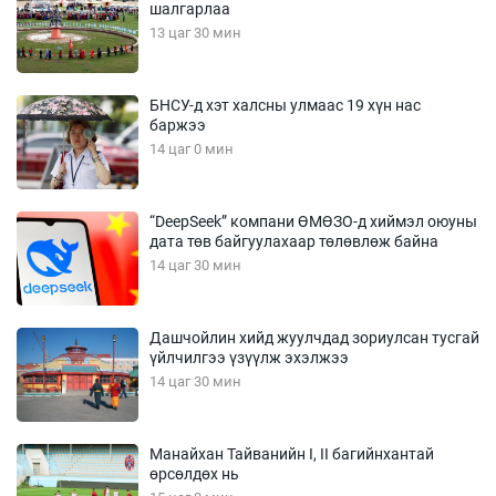
шалгарлаа
13 цаг 30 мин
БНСУ-д хэт халсны улмаас 19 хүн нас
баржээ
14 цаг 0 мин
“DeepSeek” компани ӨМӨЗО-д хиймэл оюуны
дата төв байгуулахаар төлөвлөж байна
14 цаг 30 мин
Дашчойлин хийд жуулчдад зориулсан тусгай
үйлчилгээ үзүүлж эхэлжээ
14 цаг 30 мин
Манайхан Тайванийн I, II багийнхантай
өрсөлдөх нь