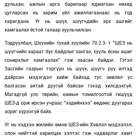
дульхан, ажлын арга барилаар ядмагхан нөхөд
цугларсан нь зарим үйл ажиллагаанаас нь тод
харагдана. Уг нь шүүх, шүүгчдийн эрх ашгийг
хамгаалах ёстой талаар хуульчилсан.
Тодруулбал, Шүүхийн тухай хуулийн 70.2.3- т “ШЕЗ нь
шүүгчийн хараат бус байдлыг хангах, хууль ёсны ашиг
сонирхлыг хамгаалах” гэж заасан байдаг. Гэтэл
Засгийн газрын тэргүүн нь шүүх, шүүгч рүү илтэд
дайрсан мэдэгдэл хийж байхад тус зөвлөл ус
балгасан аятай дуугүй байсан гэхэд хилсдэхгүй.
Магадгүй улс төрийн, намын томилгоотой гишүүд
ШЕЗ-д орж ирсэн учраас “эздийнхээ” өөдөөс дуугарах
зориг хүрээгүй байх.
Уг нь хэдхэн жилийн өмнө ШЕЗ-ийн Хэвлэл мэдээлэл,
олон нийттэй харилцах хэлтэс гэж чадварлаг хамт