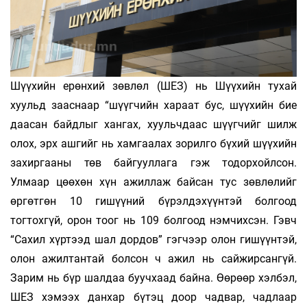
Шүүхийн ерөнхий зөвлөл (ШЕЗ) нь Шүүхийн тухай
хуульд зааснаар “шүүгчийн хараат бус, шүүхийн бие
даасан байдлыг хангах, хуульчдаас шүүгчийг шилж
олох, эрх ашгийг нь хамгаалах зорилго бүхий шүүхийн
захиргааны төв байгууллага гэж тодорхойлсон.
Улмаар цөөхөн хүн ажиллаж байсан тус зөвлөлийг
өргөтгөн 10 гишүүний бүрэлдэхүүнтэй болгоод
тогтохгүй, орон тоог нь 109 болгоод нэмчихсэн. Гэвч
“Сахил хүртээд шал дордов” гэгчээр олон гишүүнтэй,
олон ажилтантай болсон ч ажил нь сайжирсангүй.
Зарим нь бүр шалдаа буучхаад байна. Өөрөөр хэлбэл,
ШЕЗ хэмээх данхар бүтэц доор чадвар, чадлаар