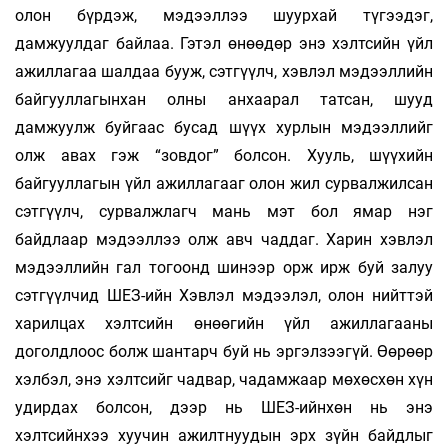
олон бүрдэж, мэдээллээ шуурхай түгээдэг,
дамжуулдаг байлаа. Гэтэл өнөөдөр энэ хэлтсийн үйл
ажиллагаа шалдаа бууж, сэтгүүлч, хэвлэл мэдээллийн
байгууллагынхан олны анхаарал татсан, шууд
дамжуулж буйгаас бусад шүүх хурлын мэдээллийг
олж авах гэж “зовдог” болсон. Хууль, шүүхийн
байгууллагын үйл ажиллагааг олон жил сурвалжилсан
сэтгүүлч, сурвалжлагч мань мэт бол ямар нэг
байдлаар мэдээллээ олж авч чаддаг. Харин хэвлэл
мэдээллийн гал тогоонд шинээр орж ирж буй залуу
сэтгүүлчид ШЕЗ-ийн Хэвлэл мэдээлэл, олон нийттэй
харилцах хэлтсийн өнөөгийн үйл ажиллагааны
доголдлоос болж шантарч буй нь эргэлзээгүй. Өөрөөр
хэлбэл, энэ хэлтсийг чадвар, чадамжаар мөхөсхөн хүн
удирдах болсон, дээр нь ШЕЗ-ийнхөн нь энэ
хэлтсийнхээ хуучин ажилтнуудын эрх зүйн байдлыг