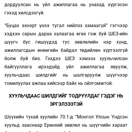
дордуулсан нь үйл ажиллагаа нь унахад хүргэсэн
гэхэд хилсдэхгүй.
“Буцах эхнэрт үнээ тугал нийлэх хамаагүй” гэгчээр
хэдхэн сарын дараа халаагаа өгөх гэж буй ШЕЗ-ийн
шүүгч бус гишүүдэд тус зөвлөлийн нэр хүнд,
ажиллагсдын өнөөгийн байдал төдийлөн хүртээлгүй
болж буй биз. Гэхдээ ШЕЗ хэмээх хуульчилсан
байгууллага ирээдүйд үйл ажиллагаа явуулж,
хуульчдаас шилдгийг нь шалгаруулж шүүгчээр
томилуулах ажлаа хийсээр байх нь ойлгомжтой.
ХУУЛЬЧДААС ШИЛДГИЙГ ТОДРУУЛДАГ ГЭДЭГ НЬ
ЭРГЭЛЗЭЭТЭЙ
Шүүхийн тухай хуулийн 70.1-д “Монгол Улсын Үндсэн
хуульд зааснаар Ерөнхий зөвлөл нь шүүгчийн хараат