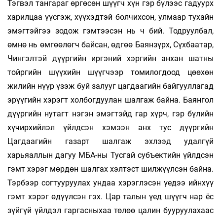
Тэгвэл тангараг өргөсөн шүүгч хүн гэр бүлээс гадуурх
харилцаа үүсгэж, хүүхэдтэй болчихсон, улмаар тухайн
эмэгтэйгээ зодож гэмтээсэн нь ч бий. Тодруулбал,
өмнө нь өмгөөлөгч байсан, өдгөө Баянзүрх, Сүхбаатар,
Чингэлтэй дүүргийн иргэний хэргийн анхан шатны
тойргийн шүүхийн шүүгчээр томилогдоод цөөхөн
жилийн нүүр үзэж буй залууг цагдаагийн байгууллагад
эрүүгийн хэрэгт холбогдуулан шалгаж байна. Баянгол
дүүргийн нутагт нэгэн эмэгтэйд гар хүрч, гэр бүлийн
хүчирхийлэл үйлдсэн хэмээн анх тус дүүргийн
Цагдаагийн газарт шалгаж эхлээд удалгүй
харьяаллын дагуу МБА-ны Тусгай субъектийн үйлдсэн
гэмт хэрэг мөрдөн шалгах хэлтэст шилжүүлсэн байна.
Тэрбээр согтууруулах ундаа хэрэглэсэн үедээ ийнхүү
гэмт хэрэг өдүүлсэн гэх. Цар талын үед шүүгч нар ёс
зүйгүй үйлдэл гаргасныхаа төлөө цалин бууруулахаас