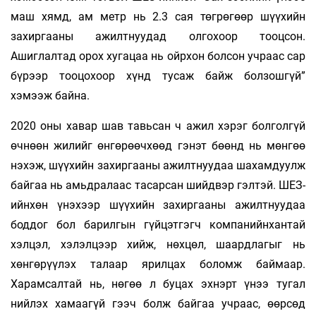
маш хямд, ам метр нь 2.3 сая төгрөгөөр шүүхийн
захиргааны ажилтнуудад олгохоор тооцсон.
Ашиглалтад орох хугацаа нь ойрхон болсон учраас сар
бүрээр тооцохоор хүнд тусаж байж болзошгүй”
хэмээж байна.
2020 оны хавар шав тавьсан ч ажил хэрэг болголгүй
өчнөөн жилийг өнгөрөөчхөөд гэнэт бөөнд нь мөнгөө
нэхэж, шүүхийн захиргааны ажилтнуудаа шахамдуулж
байгаа нь амьдралаас тасарсан шийдвэр гэлтэй. ШЕЗ-
ийнхөн үнэхээр шүүхийн захиргааны ажилтнуудаа
боддог бол барилгын гүйцэтгэгч компанийнхантай
хэлцэл, хэлэлцээр хийж, нөхцөл, шаардлагыг нь
хөнгөрүүлэх талаар ярилцах боломж баймаар.
Харамсалтай нь, нөгөө л буцах эхнэрт үнээ тугал
нийлэх хамаагүй гээч болж байгаа учраас, өөрсөд