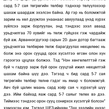
сард 5-7 сая төгрөгийн төлбөр тэднээр төлүүлэхээр
шахаж шаардаж эхэлсэн байна. Ар гэр нь боломжтой
зарим нь хөл дүүжлэх унаанаас авхуулаад үнэд хүрэх
зүйлсээ зарж борлуулан, энд тэндээс зээл аваад
урьдчилгаа 70 хувийг нь төлж гүйцээх гэж чардайж
буй аж. Арваннэгдүгээр сарын 20- дын дотор багтааж
урьдчилгаа төлбөрөө төлж барагдуулах нөхцөлөөс нь
болж энэ орон сууцад орох хүсэлтээ өгсөн олон хүн
гэрээгээ цуцлах болжээ. Тэд “Нэн хөнгөлөлттэй гэж
буй ч гадуур зарж буй орон сууцтай ижил нөхцөлтэй
шахам байна шүү дээ. Тэгээд ч бид сард 5-7 сая
төгрөгийн төлбөр төлнө гэдэг нь ямар ч боломжгүй.
Авч буй цалин маань сард хоёр сая ч хүрэхгүй шүү
дээ. Ийм байхад яаж сард 5-7 саяыг төлөх вэ дээ.
Тиймээс тэндээс орон сууц сонирхох хүсэлгүй болсон”
хэмээсэн юм. Тэгвэл ШЕЗ-ийнхөн “Зах зээлийн үнээс