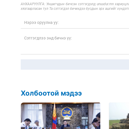
АНХААРУУЛГА: Уншигчдын бичсэн сэтгэгдэлд unuudur.mn хариуцла
хязгаарласан тул Та сэтгэгдэл бичихдээ бусдын эрх ашгийг хүндэтг
Холбоотой мэдээ