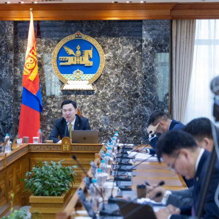
Ханш
Хэрэг з
Эрэлттэй мэдээ
Эрүүл м
Хууль ёс
Хүмүүс
Албаны 
Бусад
Life style
Ярилцл
Зөвлөгөө
Хоймор
Өнөөдрийн тухай
Уншигч-
өл