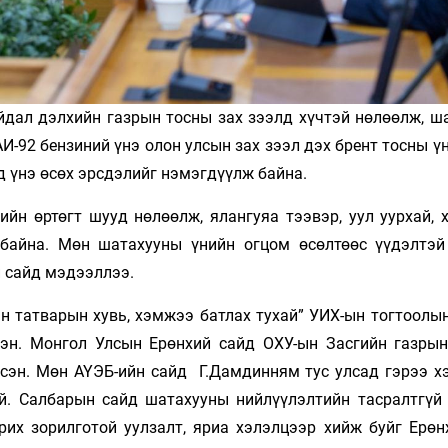
йдал дэлхийн газрын тосны зах зээлд хүчтэй нөлөөлж, ш
АИ-92 бензиний үнэ олон улсын зах зээл дэх брент тосны ү
д үнэ өсөх эрсдэлийг нэмэгдүүлж байна.
йн өртөгт шууд нөлөөлж, ялангуяа тээвэр, уул уурхай, 
 байна. Мөн шатахууны үнийн огцом өсөлтөөс үүдэлтэй
й сайд мэдээллээ.
н татварын хувь, хэмжээ батлах тухай” УИХ-ын тогтоолын
эн. Монгол Улсын Ерөнхий сайд ОХУ-ын Засгийн газрын
лсэн. Мөн АҮЭБ-ийн сайд Г.Дамдинням тус улсад гэрээ х
й. Салбарын сайд шатахууны нийлүүлэлтийн тасралтгүй
рих зорилготой уулзалт, яриа хэлэлцээр хийж буйг Ерөн