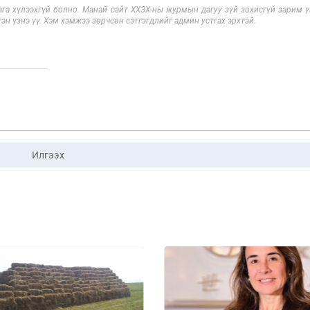
га хүлээхгүй болно. Манай сайт ХХЗХ-ны журмын дагуу зүй зохисгүй зарим үг
эн үзнэ үү. Хэм хэмжээ зөрчсөн сэтгэгдлийг админ устгах эрхтэй.
Илгээх