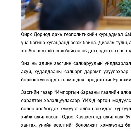
Олимп 2024
Ойрх Дорнод дахь геополитикийн хурцадмал ба
үнэ богино хугацаанд өсөж байна. Дизель түлш, 
хэлбэлзэлтэй өсөж байгаа нь дотоодын зах зээл
Энэ нь эдийн засгийн салбаруудын үйлдвэрлэли
ахуй, худалдааны салбарт дарамт үзүүлэхээр
болзошгүй зардал нэмэгдэх эрсдэлтэйг Ерөнхи
Засгийн газар “Импортын барааны гаалийн алба
яаралтай хэлэлцүүлэхээр УИХ-д өргөн мэдүүлс
болон холбогдох хүмүүст албан захидал хүргүү
хийж ажилласан. Одоо Казахстанд ажиллаж бу
хангах, үнийн өсөлтийг боломжит хэмжээнд ба