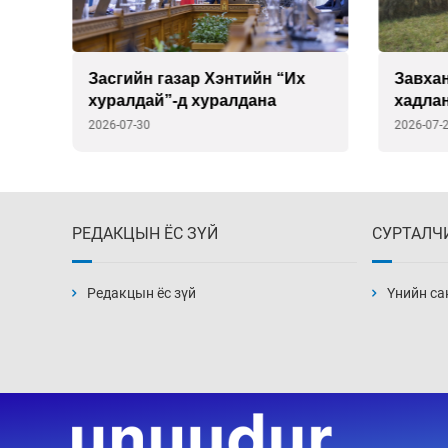
Завхан аймгийг зүүн бүсээс
Дэлхи
хадлан бэлтгэх нөхцөлөөр
дахь 
хангана
Викто
2026-07-28
2026-07-
томил
РЕДАКЦЫН ЁС ЗҮЙ
СУРТАЛЧ
Редакцын ёс зүй
Үнийн са