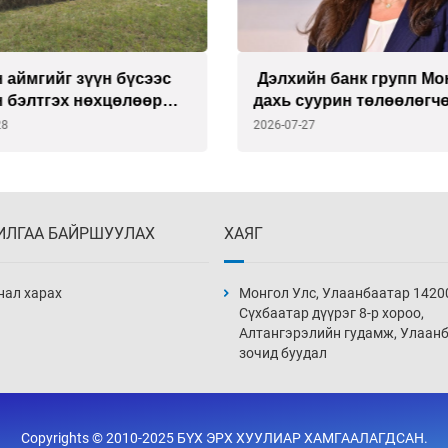
йн банк групп Монгол
Намд зүтгэж, намтраа
суурин төлөөлөгчөөр
зузаалсан Д.Рэгдэл
риа Делмоныг
27
2026-07-27
лоо
ИЛГАА БАЙРШУУЛАХ
ХАЯГ
нал харах
Монгол Улс, Улаанбаатар 1420
Сүхбаатар дүүрэг 8-р хороо,
Алтангэрэлийн гудамж, Улаан
зочид буудал
Copyrights © 2010-2025 БҮХ ЭРХ ХУУЛИАР ХАМГААЛАГДСАН.