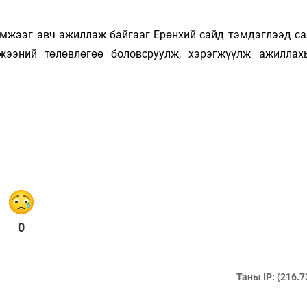
эмжээг авч ажиллаж байгааг Ерөнхий сайд тэмдэглээд са
жээний төлөвлөгөө боловсруулж, хэрэгжүүлж ажиллах
0
Таны IP: (216.7