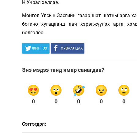
Н.Учрал хэллээ.
Монгол Улсын Засгийн газар шат шатны арга х
богино хугацаанд авч хэрэгжүүлэх арга хэм
болголоо.
ЖИРГЭХ
ХУВААЛЦАХ
Энэ мэдээ танд ямар санагдав?
0
0
0
0
0
Сэтгэгдэл: