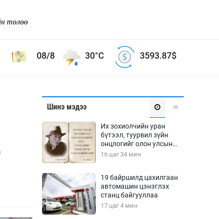
йн төлөө
08/8
30°C
3593.87
$
Соёл урлаг
Шинэ мэдээ
ой хөгжлийн зорилго -
Сонгодог урлаг
Их зохиолчийн уран
Ардын урлаг
бүтээл, туурвил зүйн
д
онцлогийг олон улсын
Дүрслэх урлаг
судлаачид хэлэлцлээ
16 цаг 34 мин
Өв соёл
таг
Кино урлаг
19 байршилд цахилгаан
автомашин цэнэглэх
 орчин
Цирк
станц байгууллаа
ол
17 цаг 4 мин
Рок поп, хип хоп
энд