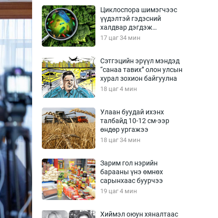
Урлагтай яриа
Циклоспора шимэгчээс
өрчил
үүдэлтэй гэдэсний
халдвар дэгдэж
энд-Эрхэм баян
болзошгүй
17 цаг 34 мин
Сэтгэцийн эрүүл мэндэд
“санаа тавих” олон улсын
хүний үг
хурал зохион байгуулна
18 цаг 4 мин
Улаан буудай ихэнх
талбайд 10-12 см-ээр
ага
Бусад
өндөр ургажээ
18 цаг 34 мин
Фото
сурвалжлагч
Видео
Зарим гол нэрийн
Инфографик
барааны үнэ өмнөх
сарынхаас буурчээ
Санал асуулга
19 цаг 4 мин
Хиймэл оюун хяналтаас