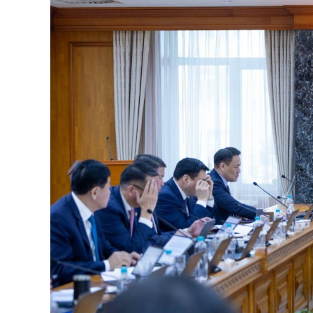
126-гийн НЭГ
Ертөнц
Спорт
Нийгэм
Бөх
Техник технологи
Сагсан бөмбөг
Шинжлэх ухаан
Хөлбөмбөг
Сонин хачин
Олимпын төрөл
Дэлхийн монгол
Тулааны спорт
Олимпын бус төр