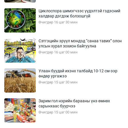
Циклоспора шимэгчээс үүдэлтэй гэдэсний
халдвар дэгдэж болзошгүй
Өчигдөр 16 цаг 30 мин
Сэтгэцийн эрүүл мэндэд “санаа тавих” олон
улсын хурал зохион байгуулна
Өчигдөр 16 цаг 00 мин
Улаан буудай ихэнх талбайд 10-12 см-ээр
өндөр ургажээ
Өчигдөр 15 цаг 30 мин
Зарим гол нэрийн барааны үнэ өмнөх
сарынхаас буурчээ
Өчигдөр 15 цаг 00 мин