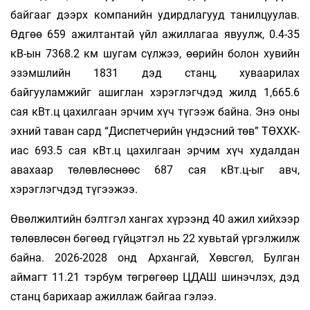
байгааг дээрх компанийн удирдлагууд танилцуулав.
Өдгөө 659 ажилтантай үйл ажиллагаа явуулж, 0.4-35
кВ-ын 7368.2 км шугам сүлжээ, өөрийн болон хувийн
эзэмшлийн 1831 дэд станц, хуваарилах
байгууламжийг ашиглан хэрэглэгчдэд жилд 1,665.6
сая кВт.ц цахилгаан эрчим хүч түгээж байна. Энэ оны
эхний таван сард “Диспетчерийн үндэсний төв” ТӨХХК-
иас 693.5 сая кВт.ц цахилгаан эрчим хүч худалдан
авахаар төлөвлөснөөс 687 сая кВт.ц-ыг авч,
хэрэглэгчдэд түгээжээ.
Өвөлжилтийн бэлтгэл хангах хүрээнд 40 ажил хийхээр
төлөвлөсөн бөгөөд гүйцэтгэл нь 22 хувьтай үргэлжилж
байна. 2026-2028 онд Архангай, Хөвсгөл, Булган
аймагт 11.21 тэрбум төгрөгөөр ЦДАШ шинэчлэх, дэд
станц барихаар ажиллаж байгаа гэлээ.