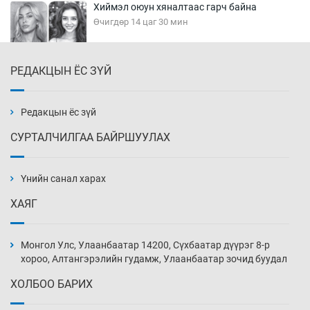
Хиймэл оюун хяналтаас гарч байна
Өчигдөр 14 цаг 30 мин
РЕДАКЦЫН ЁС ЗҮЙ
Эмэгтэйчүүд Бээжин, эрэгтэйчүүд Японд
бэлтгэл базаахаар хилийн дээс алхлаа
Өчигдөр 14 цаг 00 мин
Редакцын ёс зүй
СУРТАЛЧИЛГАА БАЙРШУУЛАХ
АНУ-ын Цэргийн кибер командлалаын
ажилтнууд амиа хорлох явдал эрс
нэмэгджээ
Үнийн санал харах
Өчигдөр 13 цаг 52 мин
ХАЯГ
Монголын шигшээ Хонконгийн багийг ялж,
эхний хожлоо авлаа
Монгол Улс, Улаанбаатар 14200, Сүхбаатар дүүрэг 8-р
Өчигдөр 13 цаг 30 мин
хороо, Алтангэрэлийн гудамж, Улаанбаатар зочид буудал
ХОЛБОО БАРИХ
Техникийн өндөр үзүүлэлттэй агаарын хөлөг