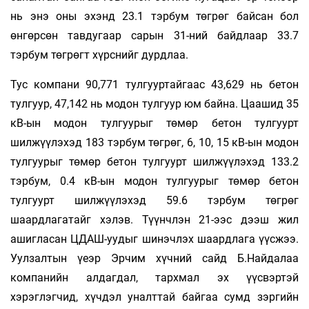
нь энэ оны эхэнд 23.1 тэрбум төгрөг байсан бол
өнгөрсөн тавдугаар сарын 31-ний байдлаар 33.7
тэрбум төгрөгт хүрснийг дурдлаа.
Тус компани 90,771 тулгууртайгаас 43,629 нь бетон
тулгуур, 47,142 нь модон тулгуур юм байна. Цаашид 35
кВ-ын модон тулгуурыг төмөр бетон тулгуурт
шилжүүлэхэд 183 тэрбум төгрөг, 6, 10, 15 кВ-ын модон
тулгуурыг төмөр бетон тулгуурт шилжүүлэхэд 133.2
тэрбум, 0.4 кВ-ын модон тулгуурыг төмөр бетон
тулгуурт шилжүүлэхэд 59.6 тэрбум төгрөг
шаардлагатайг хэлэв. Түүнчлэн 21-ээс дээш жил
ашигласан ЦДАШ-уудыг шинэчлэх шаардлага үүсжээ.
Уулзалтын үеэр Эрчим хүчний сайд Б.Найдалаа
компанийн алдагдал, тархмал эх үүсвэртэй
хэрэглэгчид, хүчдэл уналттай байгаа сумд зэргийн