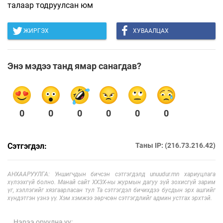
талаар тодруулсан юм
ЖИРГЭХ
ХУВААЛЦАХ
Энэ мэдээ танд ямар санагдав?
0
0
0
0
0
0
Сэтгэгдэл:
Таны IP: (216.73.216.42)
АНХААРУУЛГА: Уншигчдын бичсэн сэтгэгдэлд unuudur.mn хариуцлага
хүлээхгүй болно. Манай сайт ХХЗХ-ны журмын дагуу зүй зохисгүй зарим
үг, хэллэгийг хязгаарласан тул Та сэтгэгдэл бичихдээ бусдын эрх ашгийг
хүндэтгэн үзнэ үү. Хэм хэмжээ зөрчсөн сэтгэгдлийг админ устгах эрхтэй.