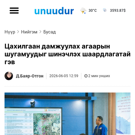
30°C
3593.87
$
Нүүр
Нийгэм
Бусад
Цахилгаан дамжуулах агаарын
шугамуудыг шинэчлэх шаардлагатай
гэв
Д.Баяр-Отгон
2026-06-05 12:59
2 мин унших