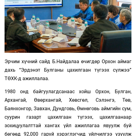
Эрчим хүчний сайд Б.Найдалаа өчигдөр Орхон аймаг
дахь “Эрдэнэт Булганы цахилгаан түгээх сүлжээ”
ТӨХК-д ажиллалаа.
1980 онд байгуулагдсанаас хойш Орхон, Булган,
Архангай, Өвөрхангай, Хөвсгөл, Сэлэнгэ, Төв,
Баянхонгор, Завхан, Дундговь, Өмнөговь аймгийн сум,
суурин газарт цахилгаан түгээх, цахилгаанаар
зохицуулалттай хангах үйл ажиллагаа явуулж буй
бөгөөд 92,000 гаруй хэрэглэгчид үйлчилгээ үзүүлж