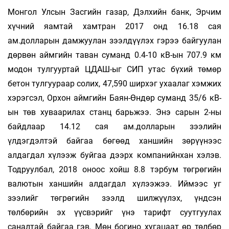
Монгол Улсын Засгийн газар, Дэлхийн банк, Эрчим
хүчний яамтай хамтран 2017 онд 16.18 сая
ам.долларын дамжуулан зээлдүүлэх гэрээ байгуулан
дөрвөн аймгийн таван суманд 0.4-10 кВ-ын 707.9 км
модон тулгууртай ЦДАШ-ыг СИП утас бүхий төмөр
бетон тулгуураар солих, 47,590 ширхэг ухаалаг хэмжих
хэрэгсэл, Орхон аймгийн Баян-Өндөр суманд 35/6 кВ-
ын төв хуваарилах станц барьжээ. Энэ сарын 2-ны
байдлаар 14.12 сая ам.долларын зээлийн
үлдэгдэлтэй байгаа бөгөөд ханшийн зөрүүнээс
алдагдал хүлээж буйгаа дээрх компанийнхан хэлэв.
Тодруулбал, 2018 оноос хойш 8.8 тэрбум төгрөгийн
валютын ханшийн алдагдал хүлээжээ. Иймээс уг
зээлийг төгрөгийн зээлд шилжүүлэх, үндсэн
төлбөрийн эх үүсвэрийг үнэ тарифт суутгуулах
саналтай байгаа гэв. Мөн богино хугацаат өр төлбөр