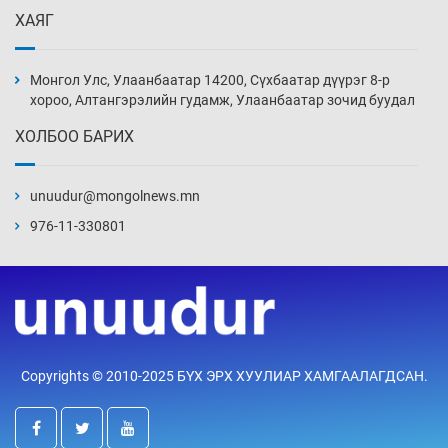
ХАЯГ
Иран тэсэж үлдсэн ч удаан хугацаанд хүнд
үеийг туулна
Монгол Улс, Улаанбаатар 14200, Сүхбаатар дүүрэг 8-р
9 цаг 17 мин
хороо, Алтангэрэлийн гудамж, Улаанбаатар зочид буудал
ХОЛБОО БАРИХ
Боловсролын зээлийн сангаар гадаадад
суралцагчдын амьжиргааны зардлын
хэмжээг шинэчлэн тогтоох нь
unuudur@mongolnews.mn
9 цаг 47 мин
976-11-330801
Монголын баг Абу Дабид медалийн хур
буулгаж байна
10 цаг 17 мин
Б.Учрал, Ё.Пүрэвдаш нар Азийн АШТ-д
Copyrights © 2010-2025 БҮХ ЭРХ ХУУЛИАР ХАМГААЛАГДСАН.
мөнгө, хүрэл медаль хүртэв
10 цаг 43 мин