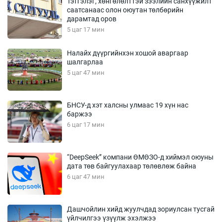
Тэтгэлэг, хөнгөлөлттэй зээлийн санхүүжилт
саатсанаас олон оюутан төлбөрийн
дарамтад оров
5 цаг 17 мин
Налайх дүүргийнхэн хошой аваргаар
шалгарлаа
5 цаг 47 мин
БНСУ-д хэт халсны улмаас 19 хүн нас
баржээ
6 цаг 17 мин
“DeepSeek” компани ӨМӨЗО-д хиймэл оюуны
дата төв байгуулахаар төлөвлөж байна
6 цаг 47 мин
Дашчойлин хийд жуулчдад зориулсан тусгай
үйлчилгээ үзүүлж эхэлжээ