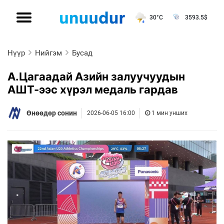
30°C
3593.5
$
Нүүр
Нийгэм
Бусад
А.Цагаадай Азийн залуучуудын
АШТ-ээс хүрэл медаль гардав
Өнөөдөр сонин
2026-06-05 16:00
1 мин унших