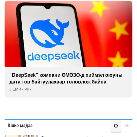
“DeepSeek” компани ӨМӨЗО-д хиймэл оюуны
дата төв байгуулахаар төлөвлөж байна
6 цаг 47 мин
Шинэ мэдээ