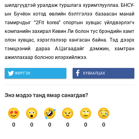
шилдгүүдтэй уралдаж туршлага хуримтлууллаа. БНСУ-
ын Бучёон хотод өвлийн бэлтгэлээ базаасан манай
тамирчдыг “2Fit korea” спортын хувцас үйлдвэрлэгч
компанийн захирал Кевин Ли болон тус брэндийн хамт
олон хувцас, хэрэглэлээр хангасан байна. Тэд дээрх
тэмцээний дараа А.Цагаадайг дэмжин, хамтран
ажиллахаар болсноо илэрхийлжээ.
ЖИРГЭХ
ХУВААЛЦАХ
Энэ мэдээ танд ямар санагдав?
0
0
0
0
0
0