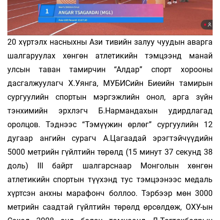
20 хүртэлх насныхны Ази тивийн залуу­ чуудын аварга
шалгаруулах хөнгөн атлетикийн тэмцээнд манай
улсын таван тамирчин “Алдар” спорт хорооны
дасгалжуулагч Х.Уянга, МУБИСийн Биеийн тамирын
сургуулийн спортын мэргэжлийн онол, арга зүйн
тэнхимийн эрхлэгч Б.Нармандахын удирдлагад
оролцов. Тэднээс “Тэмүүжин өрлөг” сургуулийн 12
дугаар ангийн сурагч А.Цагаадай эрэгтэйчүүдийн
5000 метрийн гүйлтийн төрөлд (15 минут 37 секунд 38
доль) III байрт шалгарснаар Монголын хөнгөн
атлетикийн спортын түүхэнд тус тэмцээнээс медаль
хүртсэн анхны марафонч боллоо. Тэрбээр мөн 3000
метрийн саадтай гүйлтийн төрөлд өрсөлдөж, ОХУ-ын