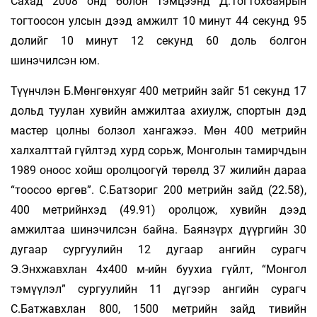
Сахад 2008 онд болон тэмцээнд Д.Тогтохбаярын
тогтоосон улсын дээд амжилт 10 минут 44 секунд 95
долийг 10 минут 12 секунд 60 доль болгон
шинэчилсэн юм.
Түүнчлэн Б.Мөнгөнхуяг 400 метрийн зайг 51 секунд 17
дольд туулан хувийн амжилтаа ахиулж, спортын дэд
мастер цолны болзол хангажээ. Мөн 400 метрийн
халхалттай гүйлтэд хурд сорьж, Монголын тамирчдын
1989 оноос хойш оролцоогүй төрөлд 37 жилийн дараа
“тоосоо өргөв”. С.Батзориг 200 метрийн зайд (22.58),
400 метрийнхэд (49.91) оролцож, хувийн дээд
амжилтаа шинэчилсэн байна. Баянзүрх дүүргийн 30
дугаар сургуулийн 12 дугаар ангийн сурагч
Э.Энхжавхлан 4х400 м-ийн буухиа гүйлт, “Монгол
тэмүүлэл” сургуулийн 11 дүгээр ангийн сурагч
С.Батжавхлан 800, 1500 метрийн зайд тивийн