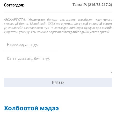
Сэтгэгдэл:
Таны IP: (216.73.217.2)
АНХААРУУЛГА: Уншигчдын бичсэн сэтгэгдэлд unuudur.mn хариуцлага
хүлээхгүй болно. Манай сайт ХХЗХ-ны журмын дагуу зүй зохисгүй зарим
үг, хэллэгийг хязгаарласан тул Та сэтгэгдэл бичихдээ бусдын эрх ашгийг
хүндэтгэн үзнэ үү. Хэм хэмжээ зөрчсөн сэтгэгдлийг админ устгах эрхтэй.
Илгээх
Холбоотой мэдээ