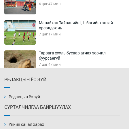
6 цаг 47 мин
Манайхан Тайванийн I, II багийнхантай
өрсөлдөх нь
7 цаг 17 мин
Тарвага хууль бусаар агнах зөрчил
буурсангүй
7 цаг 47 мин
РЕДАКЦЫН ЁС ЗҮЙ
Х.Улам-Өрнөх байр урагшилж, долоод
жагсжээ
8 цаг 17 мин
Редакцын ёс зүй
СУРТАЛЧИЛГАА БАЙРШУУЛАХ
Ж.Лхагвабат өсвөр үеийнхний ДАШТ-ийг
дэнсэлнэ
Үнийн санал харах
8 цаг 47 мин