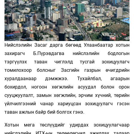
Нийслэлийн Засаг дарга бөгөөд Улаанбаатар хотын
захирагч Б.Пүрэвдагва нийслэлийн бодлогын
тэргүүлэх таван чиглэлд тусгай зохицуулагч
томилохоор болсныг Засгийн газрын өчигдрийн
хуралдаанаар дэмжжээ. Тухайлбал, агаарын
бохирдол, ногоон хөгжлийн асуудал болон орон
сууцжуулалт, замын хөгжлийн, эрчим хүчний, төрийн
үйлчилгээний чанар хариуцсан зохицуулагч гэсэн
таван ажлын байр бий болгох гэнэ.
Хотын мега төслүүдийг удирдах зохицуулагчаар
нийслэлийн ИТХ-ын төлөөлөгчид ажиллах талаар