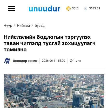
30°C
3593.5
$
Нүүр
Нийгэм
Бусад
Нийслэлийн бодлогын тэргүүлэх
таван чиглэлд тусгай зохицуулагч
томилно
Өнөөдөр сонин
2026-06-11 15:00
1 мин