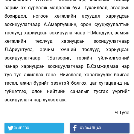
зарим эх сурвалж мэдээлж буй. Тухайлбал, агаарын
бохирдол, ногоон хөгжлийн асуудал хариуцсан
зохицуулагчаар А.Амартүвшин, орон сууцжуулалтын
төслүүд хариуцсан зохицуулагчаар Н.Мандуул, замын
хөгжлийн төслүүд хариуцсан зохицуулагчаар
Л.Ариунтуяа, эрчим хүчний төслүүд хариуцсан
зохицуулагчаар Г.Батзориг, төрийн үйлчилгээний
чанар хариуцсан зохицуулагчаар Б.Сэмжидмаа нар
тус тус ажиллах гэнэ. Нийслэлд хэрэгжүүлж байгаа
төсөл, ажил бүрийг эзэнтэй болгох, цаг хугацаанд нь
гүйцэтгэх, олон нийтийн саналыг тусгах үүргийг
зохицуулагч нар хүлээх аж.
Ч.Туяа
ЖИРГЭХ
ХУВААЛЦАХ