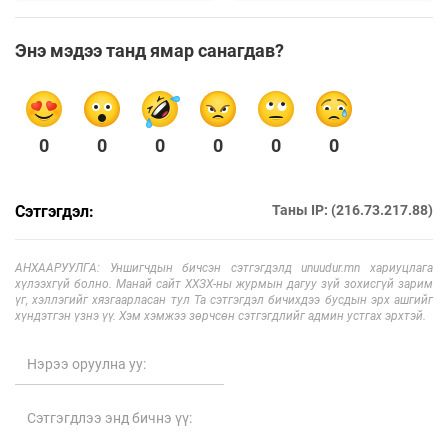
Энэ мэдээ танд ямар санагдав?
0
0
0
0
0
0
Сэтгэгдэл:
Таны IP: (216.73.217.88)
АНХААРУУЛГА: Уншигчдын бичсэн сэтгэгдэлд unuudur.mn хариуцлага
хүлээхгүй болно. Манай сайт ХХЗХ-ны журмын дагуу зүй зохисгүй зарим
үг, хэллэгийг хязгаарласан тул Та сэтгэгдэл бичихдээ бусдын эрх ашгийг
хүндэтгэн үзнэ үү. Хэм хэмжээ зөрчсөн сэтгэгдлийг админ устгах эрхтэй.