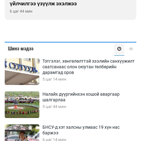
үйлчилгээ үзүүлж эхэлжээ
6 цаг 44 мин
Шинэ мэдээ
Тэтгэлэг, хөнгөлөлттэй зээлийн санхүүжилт
саатсанаас олон оюутан төлбөрийн
дарамтад оров
5 цаг 14 мин
Налайх дүүргийнхэн хошой аваргаар
шалгарлаа
5 цаг 44 мин
БНСУ-д хэт халсны улмаас 19 хүн нас
баржээ
6 цаг 14 мин