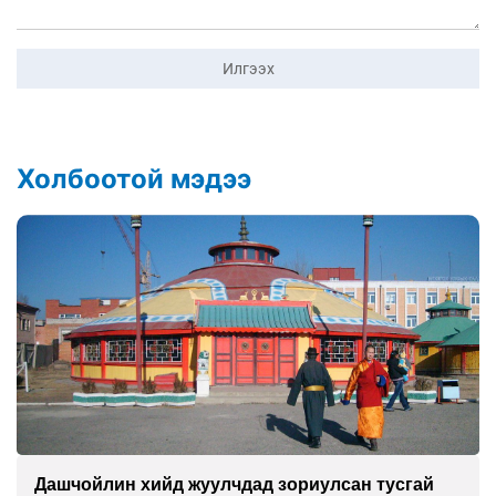
Илгээх
Холбоотой мэдээ
Дашчойлин хийд жуулчдад зориулсан тусгай