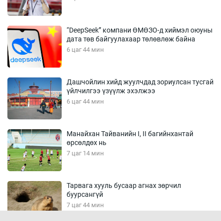
“DeepSeek” компани ӨМӨЗО-д хиймэл оюуны
дата төв байгуулахаар төлөвлөж байна
6 цаг 44 мин
Дашчойлин хийд жуулчдад зориулсан тусгай
үйлчилгээ үзүүлж эхэлжээ
6 цаг 44 мин
Манайхан Тайванийн I, II багийнхантай
өрсөлдөх нь
7 цаг 14 мин
Тарвага хууль бусаар агнах зөрчил
буурсангүй
7 цаг 44 мин