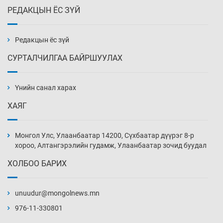
РЕДАКЦЫН ЁС ЗҮЙ
Х.Улам-Өрнөх байр урагшилж, долоод
жагсжээ
8 цаг 14 мин
Редакцын ёс зүй
СУРТАЛЧИЛГАА БАЙРШУУЛАХ
Ж.Лхагвабат өсвөр үеийнхний ДАШТ-ийг
дэнсэлнэ
Үнийн санал харах
8 цаг 44 мин
ХАЯГ
Иран тэсэж үлдсэн ч удаан хугацаанд хүнд
үеийг туулна
Монгол Улс, Улаанбаатар 14200, Сүхбаатар дүүрэг 8-р
9 цаг 14 мин
хороо, Алтангэрэлийн гудамж, Улаанбаатар зочид буудал
ХОЛБОО БАРИХ
Боловсролын зээлийн сангаар гадаадад
суралцагчдын амьжиргааны зардлын
хэмжээг шинэчлэн тогтоох нь
unuudur@mongolnews.mn
9 цаг 44 мин
976-11-330801